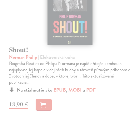
Shout!
Norman Philip
| Elektronická kniha
Biografia Beatles od Philipa Normana je najdôležitejšou knihou o
najvplyvnejšej kapele v dejinách hudby a zároveň pútavým príbehom o
životoch jej členov a dobe, v ktorej tvorili. Táto aktualizovaná
publikácia…
Na stiahnutie ako
EPUB
,
MOBI
a
PDF
18,90 €