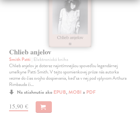
Chlieb anjelov
Smith Patti
| Elektronická kniha
Chlieb anjelov je doteraz najintímnejšou spoveďou legendárnej
umelkyne Patti Smith. V tejto spomienkovej próze nás autorka
vezme do čias svojho dospievania, keď sa v nej pod vplyvom Arthura
Rimbauda či…
Na stiahnutie ako
EPUB
,
MOBI
a
PDF
15,90 €