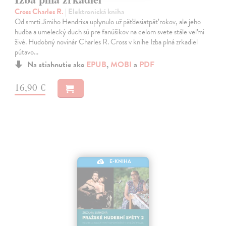
Cross Charles R.
| Elektronická kniha
Od smrti Jimiho Hendrixa uplynulo už päťdesiatpäť rokov, ale jeho
hudba a umelecký duch sú pre fanúšikov na celom svete stále veľmi
živé. Hudobný novinár Charles R. Cross v knihe Izba plná zrkadiel
pútavo…
Na stiahnutie ako
EPUB
,
MOBI
a
PDF
16,90 €
E-KNIHA