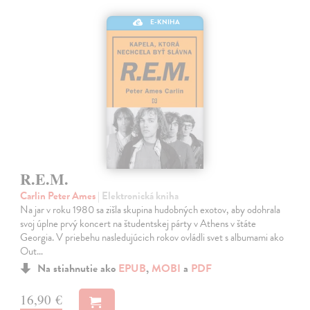
E-KNIHA
R.E.M.
Carlin Peter Ames
| Elektronická kniha
Na jar v roku 1980 sa zišla skupina hudobných exotov, aby odohrala
svoj úplne prvý koncert na študentskej párty v Athens v štáte
Georgia. V priebehu nasledujúcich rokov ovládli svet s albumami ako
Out…
Na stiahnutie ako
EPUB
,
MOBI
a
PDF
16,90 €