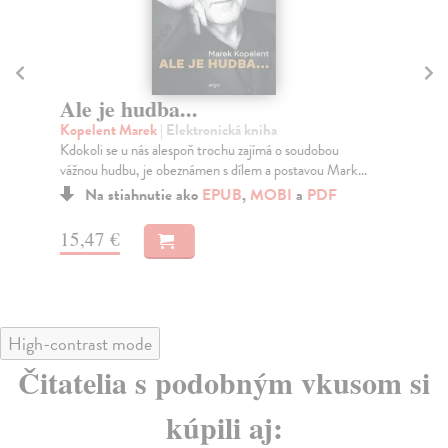
Ale je hudba...
D
Kopelent Marek
| Elektronická kniha
Ku
Kdokoli se u nás alespoň trochu zajímá o soudobou
Mon
vážnou hudbu, je obeznámen s dílem a postavou Mark...
bio
nej
Na stiahnutie ako
EPUB
,
MOBI
a
PDF
15,47 €
12
High-contrast mode
Čitatelia s podobným vkusom si
kúpili aj: