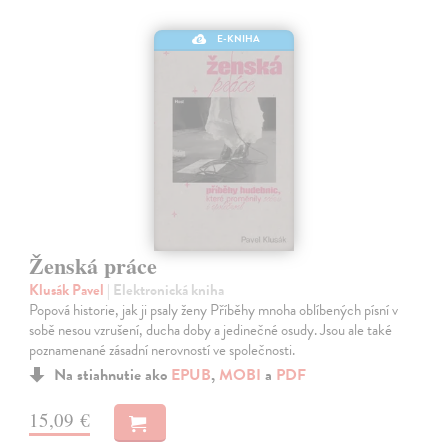
E-KNIHA
Ženská práce
Klusák Pavel
| Elektronická kniha
Popová historie, jak ji psaly ženy Příběhy mnoha oblíbených písní v
sobě nesou vzrušení, ducha doby a jedinečné osudy. Jsou ale také
poznamenané zásadní nerovností ve společnosti.
Na stiahnutie ako
EPUB
,
MOBI
a
PDF
15,09 €