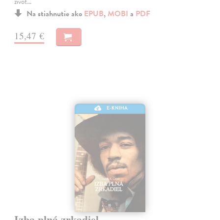
život…
Na stiahnutie ako
EPUB
,
MOBI
a
PDF
15,47 €
E-KNIHA
Izba plná zrkadiel