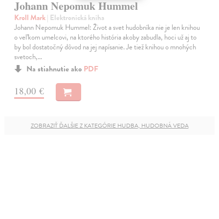
Johann Nepomuk Hummel
Kroll Mark
| Elektronická kniha
Johann Nepomuk Hummel: Život a svet hudobníka nie je len knihou
o veľkom umelcovi, na ktorého história akoby zabudla, hoci už aj to
by bol dostatočný dôvod na jej napísanie. Je tiež knihou o mnohých
svetoch,…
Na stiahnutie ako
PDF
18,00 €
ZOBRAZIŤ ĎALŠIE Z KATEGÓRIE HUDBA, HUDOBNÁ VEDA