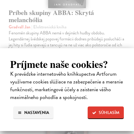
Príbeh skupiny ABBA: Skrytá
melanchólia
Gradvall Jan
| Elektronická kniha
Fenomén skupiny ABBA nemá v dejinách hudby obdobu.
Legendárnej švédskej popovej formácii dodnes pribúdajú poslucháči a
jej hity si ľudia spievajú a tancujú na ne už viac ako polstoročie od ich
vzniku.
Na stiahnutie ako
EPUB
,
MOBI
a
PDF
Príjmete naše cookies?
13,90 €
K prevádzke internetového kníhkupectva Artforum
využívame cookies slúžiace na zabezpečenie a meranie
funkčnosti, marketingové účely a zaistenie vášho
maximálneho pohodlia a spokojnosti.
NASTAVENIA
SÚHLASÍM
E-KNIHA