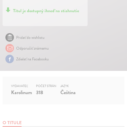
Titul je dostupný ihneď na stiahnutie
Pridať do wishlistu
Odporučiť známemu
Zdielať na Facebooku
VYDAVATEĽ
POČET STRÁN
JAZYK
Karolinum
318
Čeština
O TITULE