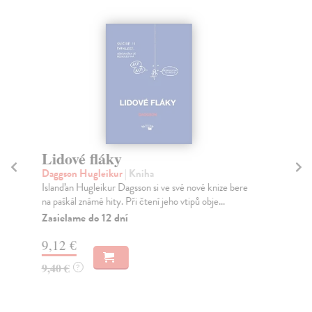
Lidové fláky
L
Daggson Hugleikur
| Kniha
Bo
Islanďan Hugleikur Dagsson si ve své nové knize bere
Dvě
na paškál známé hity. Při čtení jeho vtipů obje...
rok
aut
Zasielame do 12 dní
Za
9,12 €
6,
9,40 €
?
7,