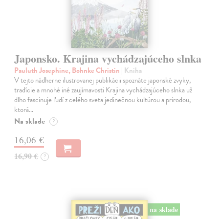
Japonsko. Krajina vychádzajúceho slnka
Pauluth Josephine, Bohnke Christin
| Kniha
V tejto nádherne ilustrovanej publikácii spoznáte japonské zvyky,
tradície a mnohé iné zaujímavosti Krajina vychádzajúceho slnka už
dlho fascinuje ľudí z celého sveta jedinečnou kultúrou a prírodou,
ktorá…
Na sklade
?
16,06 €
16,90 €
?
na sklade