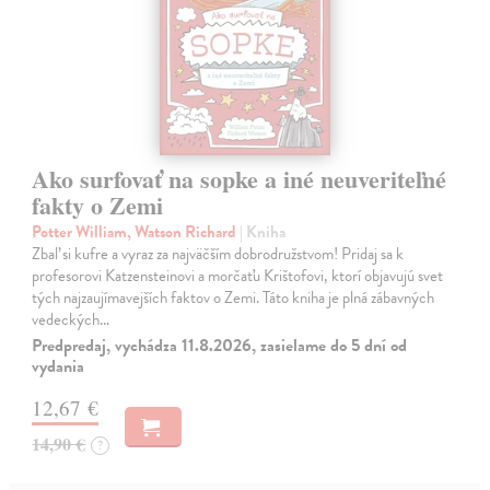
Ako surfovať na sopke a iné neuveriteľné
fakty o Zemi
Potter William, Watson Richard
| Kniha
Zbaľ si kufre a vyraz za najväčším dobrodružstvom! Pridaj sa k
profesorovi Katzensteinovi a morčaťu Krištofovi, ktorí objavujú svet
tých najzaujímavejších faktov o Zemi. Táto kniha je plná zábavných
vedeckých…
Predpredaj, vychádza 11.8.2026, zasielame do 5 dní od
vydania
12,67 €
14,90 €
?