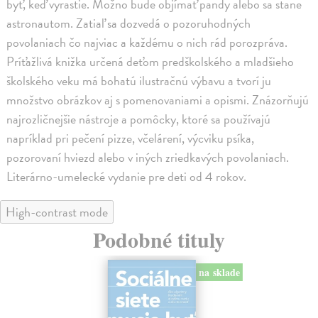
byť, keď vyrastie. Možno bude objímať pandy alebo sa stane
astronautom. Zatiaľ sa dozvedá o pozoruhodných
povolaniach čo najviac a každému o nich rád porozpráva.
Príťažlivá knižka určená deťom predškolského a mladšieho
školského veku má bohatú ilustračnú výbavu a tvorí ju
množstvo obrázkov aj s pomenovaniami a opismi. Znázorňujú
najrozličnejšie nástroje a pomôcky, ktoré sa používajú
napríklad pri pečení pizze, včelárení, výcviku psíka,
pozorovaní hviezd alebo v iných zriedkavých povolaniach.
Literárno-umelecké vydanie pre deti od 4 rokov.
High-contrast mode
Podobné tituly
na sklade