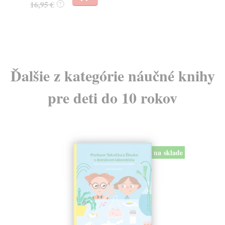
16,95 €
?
24
Ďalšie z kategórie náučné knihy
pre deti do 10 rokov
na sklade