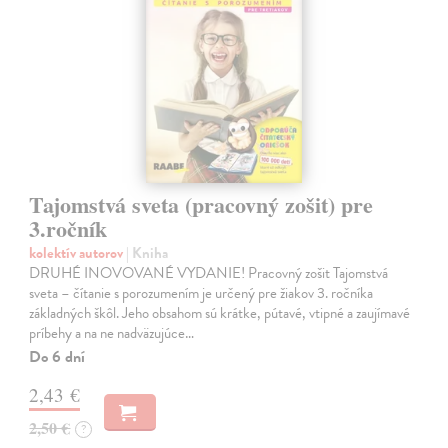
Tajomstvá sveta (pracovný zošit) pre
3.ročník
kolektív autorov
| Kniha
DRUHÉ INOVOVANÉ VYDANIE! Pracovný zošit Tajomstvá
sveta – čítanie s porozumením je určený pre žiakov 3. ročníka
základných škôl. Jeho obsahom sú krátke, pútavé, vtipné a zaujímavé
príbehy a na ne nadväzujúce…
Do 6 dní
2,43 €
2,50 €
?