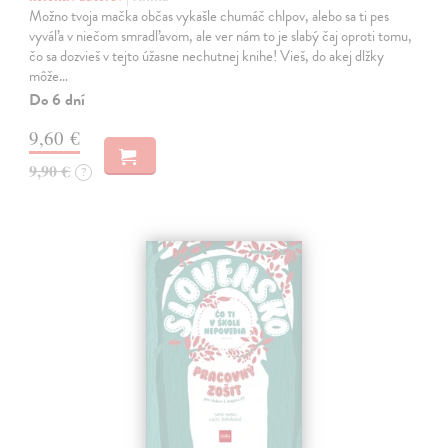
Možno tvoja mačka občas vykašle chumáč chlpov, alebo sa ti pes
vyváľa v niečom smradľavom, ale ver nám to je slabý čaj oproti tomu,
čo sa dozvieš v tejto úžasne nechutnej knihe! Vieš, do akej dlžky
môže…
Do 6 dní
9,60 €
9,90 €
?