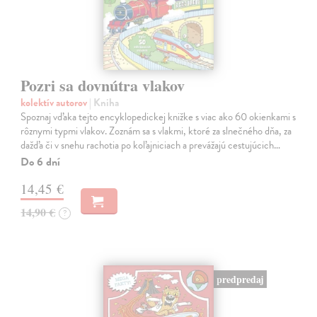
Pozri sa dovnútra vlakov
kolektív autorov
| Kniha
Spoznaj vďaka tejto encyklopedickej knižke s viac ako 60 okienkami s
rôznymi typmi vlakov. Zoznám sa s vlakmi, ktoré za slnečného dňa, za
dažďa či v snehu rachotia po koľajniciach a prevážajú cestujúcich…
Do 6 dní
14,45 €
14,90 €
?
predpredaj