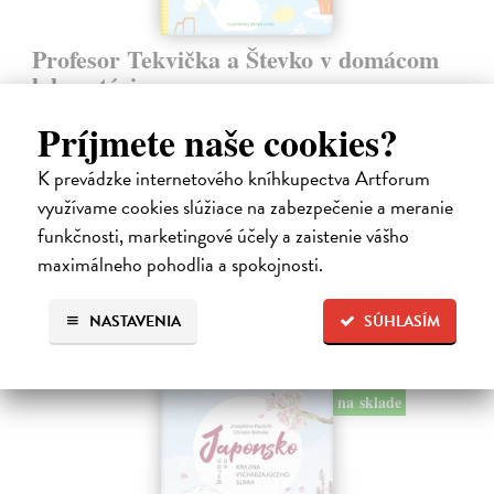
Profesor Tekvička a Števko v domácom
laboratóriu
Šušaníková Ivana
| Kniha
Príjmete naše cookies?
Vedeli ste, že si doma môžete vyrobiť soľné šperky, vlastné jogurty,
recyklovaný papier aj dúhu? Vyskúšajte so svojimi deťmi tridsať
K prevádzke internetového kníhkupectva Artforum
jednoduchých pokusov s bežnými predmetmi a materiálmi.
využívame cookies slúžiace na zabezpečenie a meranie
Na sklade
?
funkčnosti, marketingové účely a zaistenie vášho
14,20 €
maximálneho pohodlia a spokojnosti.
14,95 €
?
NASTAVENIA
SÚHLASÍM
na sklade