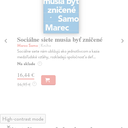
Sociálne siete musia byť zničené
S
K
Marec Samo
| Kniha
Sociálne siete nám ubližujú ako jednotlivcom a kazia
Mik
medziľudské vzťahy, rozkladajú spoločnosť a def...
Mon
o k
Na sklade
?
Na
16,44 €
23
16,95 €
?
24
High-contrast mode