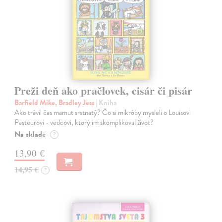
Preži deň ako pračlovek, cisár či pisár
Barfield Mike, Bradley Jess
| Kniha
Ako trávil čas mamut srstnatý? Čo si mikróby mysleli o Louisovi
Pasteurovi - vedcovi, ktorý im skomplikoval život?
Na sklade
?
13,90 €
14,95 €
?