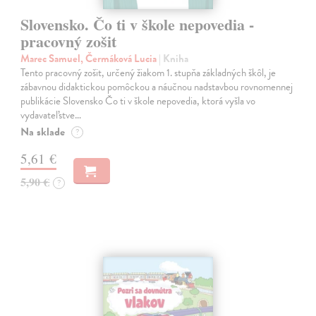
Slovensko. Čo ti v škole nepovedia -
pracovný zošit
Marec Samuel, Čermáková Lucia
| Kniha
Tento pracovný zošit, určený žiakom 1. stupňa základných škôl, je
zábavnou didaktickou pomôckou a náučnou nadstavbou rovnomennej
publikácie Slovensko Čo ti v škole nepovedia, ktorá vyšla vo
vydavateľstve…
Na sklade
?
5,61 €
5,90 €
?