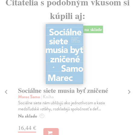
Čitatelia s podobným vkusom si
kúpili aj:
na sklade
Sociálne siete musia byť zničené
S
K
Marec Samo
| Kniha
Sociálne siete nám ubližujú ako jednotlivcom a kazia
Mik
medziľudské vzťahy, rozkladajú spoločnosť a def...
Mon
o k
Na sklade
?
Na
16,44 €
23