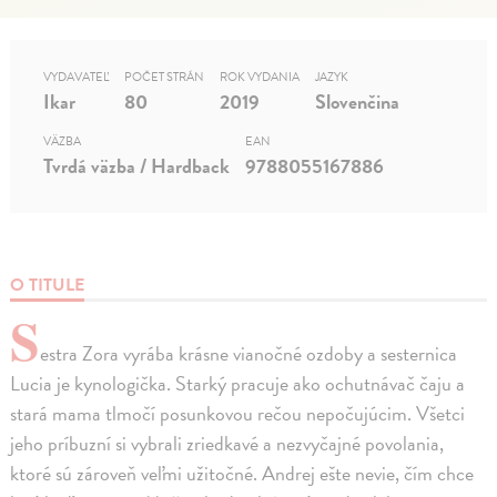
VYDAVATEĽ
POČET STRÁN
ROK VYDANIA
JAZYK
Ikar
80
2019
Slovenčina
VÄZBA
EAN
Tvrdá väzba / Hardback
9788055167886
O TITULE
S
estra Zora vyrába krásne vianočné ozdoby a sesternica
Lucia je kynologička. Starký pracuje ako ochutnávač čaju a
stará mama tlmočí posunkovou rečou nepočujúcim. Všetci
jeho príbuzní si vybrali zriedkavé a nezvyčajné povolania,
ktoré sú zároveň veľmi užitočné. Andrej ešte nevie, čím chce