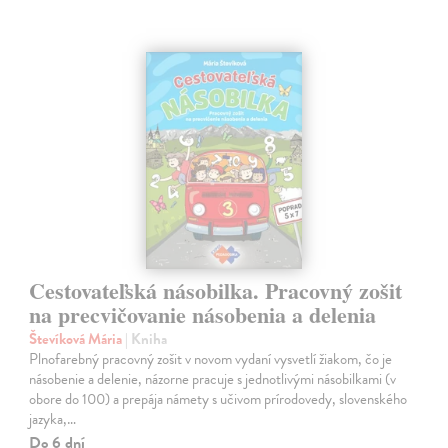
Cestovateľská násobilka. Pracovný zošit
na precvičovanie násobenia a delenia
Števíková Mária
| Kniha
Plnofarebný pracovný zošit v novom vydaní vysvetlí žiakom, čo je
násobenie a delenie, názorne pracuje s jednotlivými násobilkami (v
obore do 100) a prepája námety s učivom prírodovedy, slovenského
jazyka,…
Do 6 dní