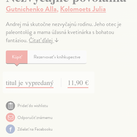
Gutnichenko Alla
,
Kolomoets Julia
Andrej má skutočne nezvyčajnú rodinu. Jeho otec je
paleontológ a mama úžasná kvetinárka s bohatou
fantáziou.
Čítať ďalej
↓
Kúpiť
Rezervovať v kníhkupectve
titul je vypredaný
11,90 €
Pridať do wishlistu
Odporučiť známemu
Zdielať na Facebooku