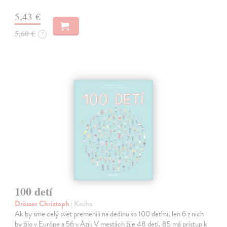
5,43 €
5,60 €
?
100 detí
Drösser Christoph
| Kniha
Ak by sme celý svet premenili na dedinu so 100 deťmi, len 6 z nich
by žilo v Európe a 56 v Ázii. V mestách žije 48 detí, 85 má prístup k