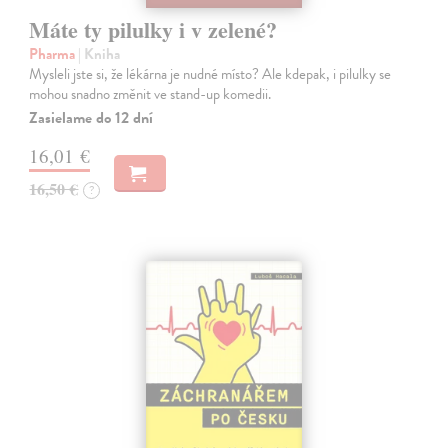
Máte ty pilulky i v zelené?
Pharma
| Kniha
Mysleli jste si, že lékárna je nudné místo? Ale kdepak, i pilulky se
mohou snadno změnit ve stand-up komedii.
Zasielame do 12 dní
16,01 €
16,50 €
?