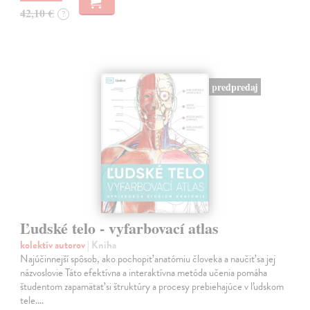
42,10 €
?
predpredaj
Ľudské telo - vyfarbovací atlas
kolektív autorov
| Kniha
Najúčinnejší spôsob, ako pochopiť anatómiu človeka a naučiť sa jej
názvoslovie Táto efektívna a interaktívna metóda učenia pomáha
študentom zapamätať si štruktúry a procesy prebiehajúce v ľudskom
tele.…