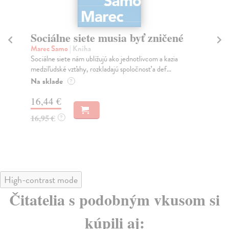
Sociálne siete musia byť zničené
S
K
Marec Samo
| Kniha
Sociálne siete nám ubližujú ako jednotlivcom a kazia
Mik
medziľudské vzťahy, rozkladajú spoločnosť a def...
Mon
o k
Na sklade
?
Na
16,44 €
23
16,95 €
?
24
High-contrast mode
Čitatelia s podobným vkusom si
kúpili aj: