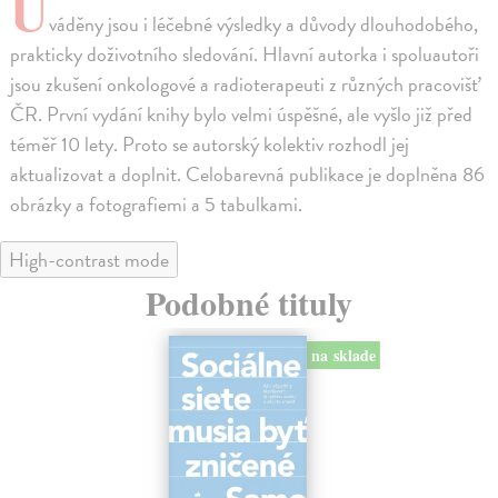
U
váděny jsou i léčebné výsledky a důvody dlouhodobého,
prakticky doživotního sledování. Hlavní autorka i spoluautoři
jsou zkušení onkologové a radioterapeuti z různých pracovišť
ČR. První vydání knihy bylo velmi úspěšné, ale vyšlo již před
téměř 10 lety. Proto se autorský kolektiv rozhodl jej
aktualizovat a doplnit. Celobarevná publikace je doplněna 86
obrázky a fotografiemi a 5 tabulkami.
High-contrast mode
Podobné tituly
na sklade