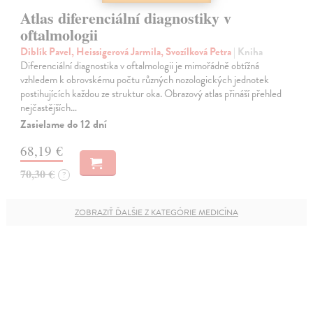
Atlas diferenciální diagnostiky v
oftalmologii
Diblík Pavel, Heissigerová Jarmila, Svozílková Petra
| Kniha
Diferenciální diagnostika v oftalmologii je mimořádně obtížná
vzhledem k obrovskému počtu různých nozologických jednotek
postihujících každou ze struktur oka. Obrazový atlas přináší přehled
nejčastějších…
Zasielame do 12 dní
68,19 €
70,30 €
?
ZOBRAZIŤ ĎALŠIE Z KATEGÓRIE MEDICÍNA