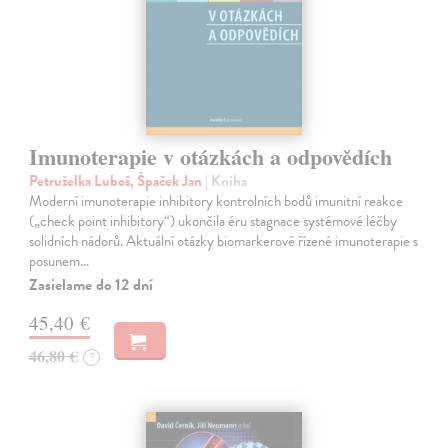
Imunoterapie v otázkách a odpovědích
Petruželka Luboš, Špaček Jan
| Kniha
Moderní imunoterapie inhibitory kontrolních bodů imunitní reakce
(„check point inhibitory“) ukončila éru stagnace systémové léčby
solidních nádorů. Aktuální otázky biomarkerově řízené imunoterapie s
posunem…
Zasielame do 12 dní
45,40 €
46,80 €
?