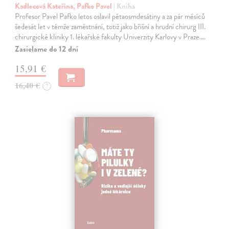
Kadlecová Kateřina, Pafko Pavel
| Kniha
Profesor Pavel Pafko letos oslavil pětaosmdesátiny a za pár měsíců
šedesát let v témže zaměstnání, totiž jako břišní a hrudní chirurg III.
chirurgické kliniky 1. lékařské fakulty Univerzity Karlovy v Praze.…
Zasielame do 12 dní
15,91 €
16,40 €
?