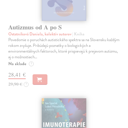
Autizmus od A po S
Ostatníková Daniela, kolektív autorov
| Kniha
Povedomie o poruchách autistického spektra sa na Slovensku každým
rokom zvyšuje. Pribúdajú poznatky o biologických a
environmentálnych faktoroch, ktoré prispievajú k prejavom autizmu,
aj o možnostiach…
Na sklade
?
28,41 €
29,90 €
?