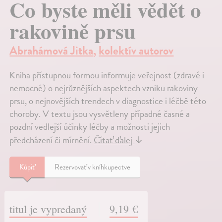
Co byste měli vědět o
rakovině prsu
Abrahámová Jitka
,
kolektív autorov
Kniha přístupnou formou informuje veřejnost (zdravé i
nemocné) o nejrůznějších aspektech vzniku rakoviny
prsu, o nejnovějších trendech v diagnostice i léčbě této
choroby. V textu jsou vysvětleny případné časné a
pozdní vedlejší účinky léčby a možnosti jejich
předcházení či mírnění.
Čítať ďalej
↓
Kúpiť
Rezervovať v kníhkupectve
titul je vypredaný
9,19 €