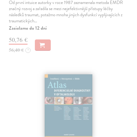
Od první intuice autorky v roce 1987 zaznamenala metoda EMDR
značný rozvoj a zařadila se mezi nejefektivnější přístupy léčby
následků traumat, potažmo mnoha jiných dysfunkcí vyplývajících z
traumatických…
Zasielame do 12 dní
50,76 €
56,40 €
?