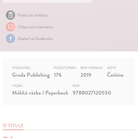
Pridať do wishlistu
Odporučiť známemu
Zdielať na Facebooku
VYDAVATEĽ
POČET STRÁN
ROK VYDANIA
JAZYK
Grada Publishing
176
2019
Čeština
VÄZBA
EAN
Mäkká väzba / Paperback
9788027120550
O TITULE