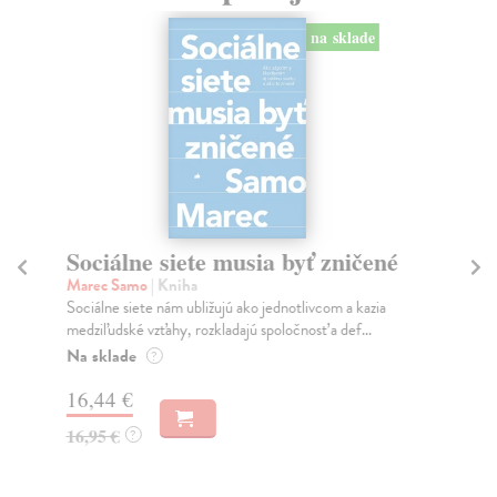
na sklade
Sociálne siete musia byť zničené
S
K
Marec Samo
| Kniha
Sociálne siete nám ubližujú ako jednotlivcom a kazia
Mik
medziľudské vzťahy, rozkladajú spoločnosť a def...
Mon
o k
Na sklade
?
Na
16,44 €
23
16,95 €
?
24