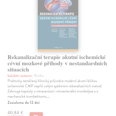
Rekanalizační terapie akutní ischemické
cévní mozkové příhody v nestandardních
situacích
kolektív autorov
| Kniha
Prakticky zaměřený klinický průvodce moderní akutní léčbou
ischemické CMP napříč celým spektrem rekanalizačních metod.
Zahrnuje kapitoly o intravenózní i intraarteriální trombolýze a o
mechanické trombektomii,…
Zasielame do 12 dní
40,84 €