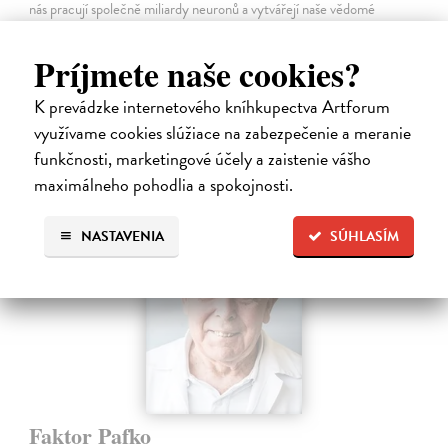
nás pracují společně miliardy neuronů a vytvářejí naše vědomé
zkušenosti.
Na sklade
?
Príjmete naše cookies?
21,47 €
K prevádzke internetového kníhkupectva Artforum
22,60 €
?
využívame cookies slúžiace na zabezpečenie a meranie
funkčnosti, marketingové účely a zaistenie vášho
maximálneho pohodlia a spokojnosti.
NASTAVENIA
SÚHLASÍM
Faktor Pafko