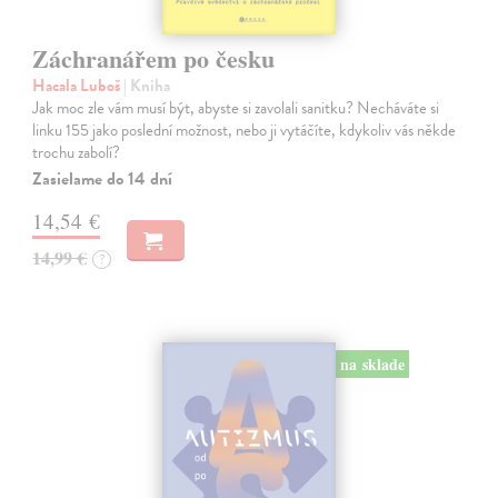
Záchranářem po česku
Hacala Luboš
| Kniha
Jak moc zle vám musí být, abyste si zavolali sanitku? Necháváte si
linku 155 jako poslední možnost, nebo ji vytáčíte, kdykoliv vás někde
trochu zabolí?
Zasielame do 14 dní
14,54 €
14,99 €
?
na sklade