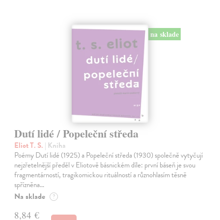
na sklade
Dutí lidé / Popeleční středa
Eliot T. S.
| Kniha
Poémy Dutí lidé (1925) a Popeleční středa (1930) společně vytyčují
nejzřetelnější předěl v Eliotově básnickém díle: první báseň je svou
fragmentárností, tragikomickou rituálností a různohlasím těsně
spřízněna…
Na sklade
?
8,84 €