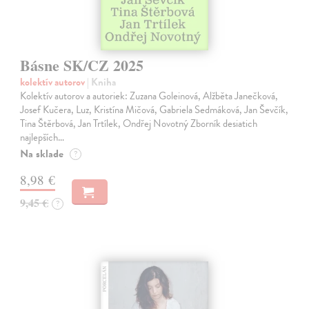
Básne SK/CZ 2025
kolektív autorov
| Kniha
Kolektív autorov a autoriek: Zuzana Goleinová, Alžběta Janečková,
Josef Kučera, Luz, Kristína Mičová, Gabriela Sedmáková, Jan Ševčík,
Tina Štěrbová, Jan Trtílek, Ondřej Novotný Zborník desiatich
najlepších…
Na sklade
?
8,98 €
9,45 €
?