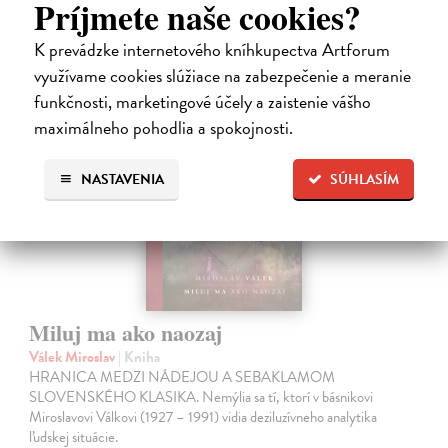
Príjmete naše cookies?
16,50 €
?
K prevádzke internetového kníhkupectva Artforum
využívame cookies slúžiace na zabezpečenie a meranie
funkčnosti, marketingové účely a zaistenie vášho
na sklade
maximálneho pohodlia a spokojnosti.
NASTAVENIA
SÚHLASÍM
Miluj ma ako naozaj
Válek Miroslav
| Kniha
HRANICA MEDZI NÁDEJOU A SEBAKLAMOM
SLOVENSKÉHO KLASIKA. Nemýlia sa tí, ktorí v básnikovi
Miroslavovi Válkovi (1927 – 1991) vidia deziluzívneho analytika
ľudskej situácie.