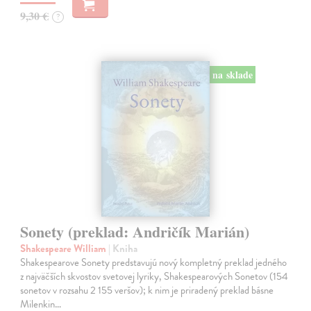
9,30 €
?
na sklade
Sonety (preklad: Andričík Marián)
Shakespeare William
| Kniha
Shakespearove Sonety predstavujú nový kompletný preklad jedného
z najväčších skvostov svetovej lyriky, Shakespearových Sonetov (154
sonetov v rozsahu 2 155 veršov); k nim je priradený preklad básne
Milenkin…