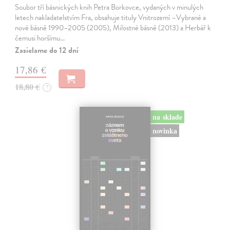
Soubor tří básnických knih Petra Borkovce, vydaných v minulých
letech nakladatelstvím Fra, obsahuje tituly Vnitrozemí –Vybrané a
nové básně 1990–2005 (2005), Milostné básně (2013) a Herbář k
čemusi horšímu…
Zasielame do 12 dní
17,86 €
18,80 €
?
na sklade
novinka