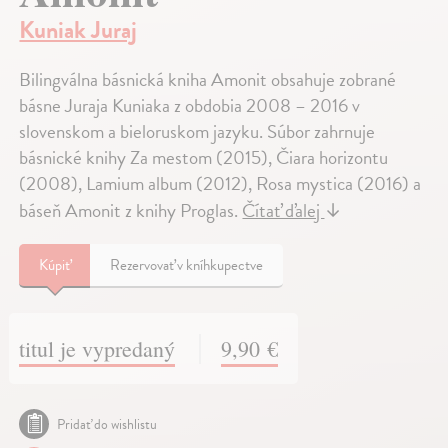
Kuniak Juraj
Bilingválna básnická kniha Amonit obsahuje zobrané
básne Juraja Kuniaka z obdobia 2008 – 2016 v
slovenskom a bieloruskom jazyku. Súbor zahrnuje
básnické knihy Za mestom (2015), Čiara horizontu
(2008), Lamium album (2012), Rosa mystica (2016) a
báseň Amonit z knihy Proglas.
Čítať ďalej
↓
Kúpiť
Rezervovať v kníhkupectve
titul je vypredaný
9,90 €
Pridať do wishlistu