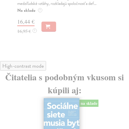
medziľudské vzťahy, rozkladajú spoločnosť a def...
Mon
o k
Na sklade
?
Na
16,44 €
23
16,95 €
?
24
High-contrast mode
Čitatelia s podobným vkusom si
kúpili aj:
na sklade