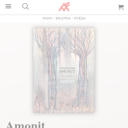
KNIHY
-
BELETRIA
-
POÉZIA
Amonit