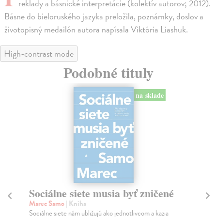
reklady a básnické interpretácie (kolektív autorov; 2012).
Básne do bieloruského jazyka preložila, poznámky, doslov a
životopisný medailón autora napísala Viktória Liashuk.
High-contrast mode
Podobné tituly
na sklade
Sociálne siete musia byť zničené
S
K
Marec Samo
| Kniha
Sociálne siete nám ubližujú ako jednotlivcom a kazia
Mik