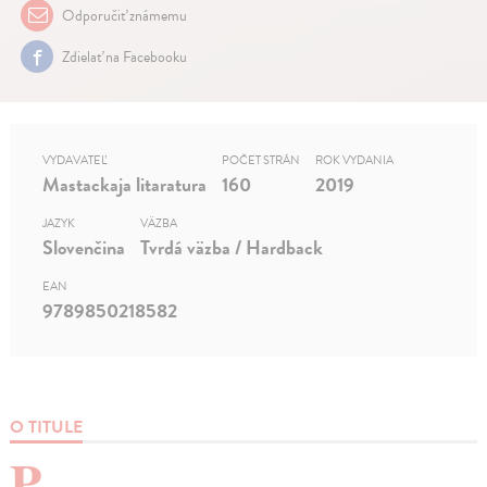
Odporučiť známemu
Zdielať na Facebooku
VYDAVATEĽ
POČET STRÁN
ROK VYDANIA
Mastackaja litaratura
160
2019
JAZYK
VÄZBA
Slovenčina
Tvrdá väzba / Hardback
EAN
9789850218582
O TITULE
P