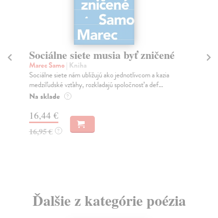
Sociálne siete musia byť zničené
S
K
Marec Samo
| Kniha
Sociálne siete nám ubližujú ako jednotlivcom a kazia
Mik
medziľudské vzťahy, rozkladajú spoločnosť a def...
Mon
o k
Na sklade
?
Na
16,44 €
23
16,95 €
?
24
Ďalšie z kategórie poézia