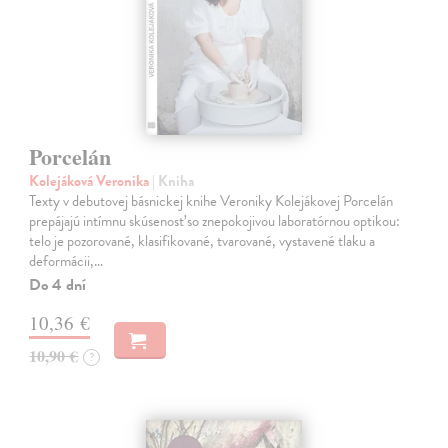
Porcelán
Kolejáková Veronika
| Kniha
Texty v debutovej básnickej knihe Veroniky Kolejákovej Porcelán
prepájajú intímnu skúsenosť so znepokojivou laboratórnou optikou:
telo je pozorované, klasifikované, tvarované, vystavené tlaku a
deformácii,…
Do 4 dní
10,36 €
10,90 €
?