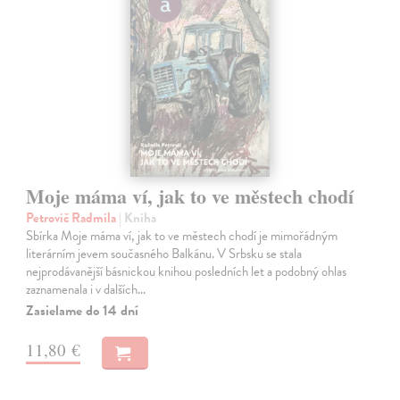
Moje máma ví, jak to ve městech chodí
Petrovič Radmila
| Kniha
Sbírka Moje máma ví, jak to ve městech chodí je mimořádným
literárním jevem současného Balkánu. V Srbsku se stala
nejprodávanější básnickou knihou posledních let a podobný ohlas
zaznamenala i v dalších…
Zasielame do 14 dní
11,80 €