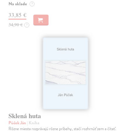
Na sklade
?
33,85 €
34,90 €
?
Sklená huta
Púček Ján
| Kniha
Rôzne miesta rozprávajú rôzne príbehy, stačí rozhrnúť zem a čítať.