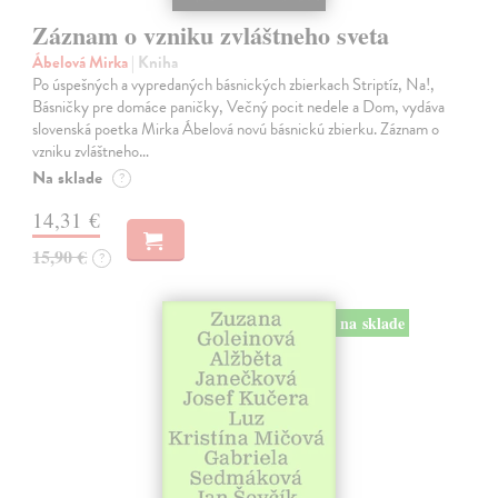
Záznam o vzniku zvláštneho sveta
Ábelová Mirka
| Kniha
Po úspešných a vypredaných básnických zbierkach Striptíz, Na!,
Básničky pre domáce paničky, Večný pocit nedele a Dom, vydáva
slovenská poetka Mirka Ábelová novú básnickú zbierku. Záznam o
vzniku zvláštneho…
Na sklade
?
14,31 €
15,90 €
?
na sklade