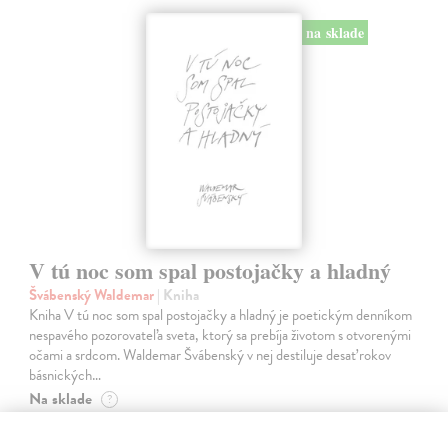
na sklade
V tú noc som spal postojačky a hladný
Švábenský Waldemar
| Kniha
Kniha V tú noc som spal postojačky a hladný je poetickým denníkom
nespavého pozorovateľa sveta, ktorý sa prebíja životom s otvorenými
očami a srdcom. Waldemar Švábenský v nej destiluje desať rokov
básnických…
Na sklade
?
14,85 €