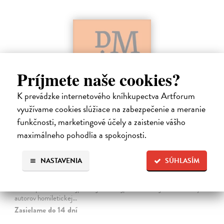
Príjmete naše cookies?
K prevádzke internetového kníhkupectva Artforum
využívame cookies slúžiace na zabezpečenie a meranie
funkčnosti, marketingové účely a zaistenie vášho
Dominik Mokoš OFM (1718-1776) a jeho
maximálneho pohodlia a spokojnosti.
kazateľská tvorba
Škovierová Angela
| Kniha
NASTAVENIA
SÚHLASÍM
Ide o titul, ktorým naše vydavateľstvo pokračuje v mapovaní
františkánskeho príspevku k našej kultúre. Františkán Dominik
Mokoš patril medzi najplodnejších a najpozoruhodnejších slovenských
autorov homiletickej…
Zasielame do 14 dní