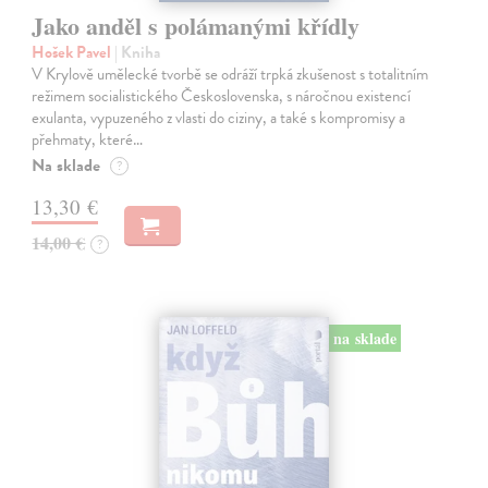
Jako anděl s polámanými křídly
Hošek Pavel
| Kniha
V Krylově umělecké tvorbě se odráží trpká zkušenost s totalitním
režimem socialistického Československa, s náročnou existencí
exulanta, vypuzeného z vlasti do ciziny, a také s kompromisy a
přehmaty, které…
Na sklade
?
13,30 €
14,00 €
?
na sklade