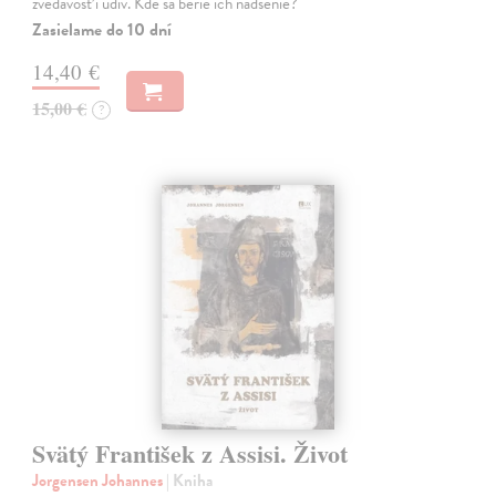
zvedavosť i údiv. Kde sa berie ich nadšenie?
Zasielame do 10 dní
14,40 €
15,00 €
?
Svätý František z Assisi. Život
Jorgensen Johannes
| Kniha