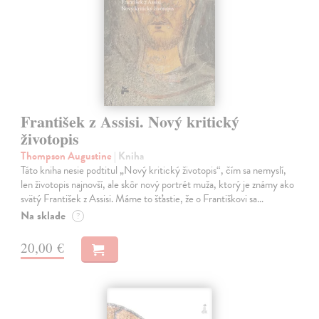
František z Assisi. Nový kritický
životopis
Thompson Augustine
| Kniha
Táto kniha nesie podtitul „Nový kritický životopis“, čím sa nemyslí,
len životopis najnovší, ale skôr nový portrét muža, ktorý je známy ako
svätý František z Assisi. Máme to šťastie, že o Františkovi sa…
Na sklade
?
20,00 €