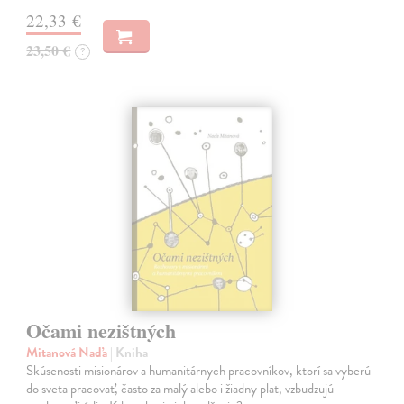
22,33 €
23,50 €
?
Očami nezištných
Mitanová Naďa
| Kniha
Skúsenosti misionárov a humanitárnych pracovníkov, ktorí sa vyberú
do sveta pracovať, často za malý alebo i žiadny plat, vzbudzujú