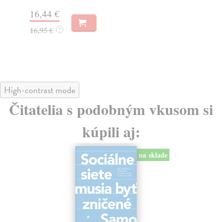
Na
16,44 €
23
16,95 €
?
24
High-contrast mode
Čitatelia s podobným vkusom si
kúpili aj:
na sklade