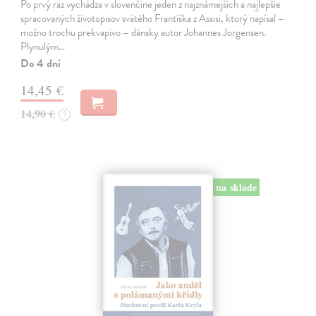
Po prvý raz vychádza v slovenčine jeden z najznámejších a najlepšie
spracovaných životopisov svätého Františka z Assisi, ktorý napísal –
možno trochu prekvapivo – dánsky autor Johannes Jorgensen.
Plynulým…
Do 4 dní
14,45 €
14,90 €
?
na sklade