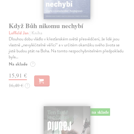
Když Bůh nikomu nechybí
Loffeld Jan
| Kniha
Dlouhou dobu vládlo v křesťanském světě přesvědčení, že lidé jsou
vlastně „nevyléčitelně věřící“ a v určitém okamžiku svého života se
jistě budou ptát na Boha. Na tomto nezpochybnitelném předpokladu
byla…
Na sklade
?
15,91 €
16,40 €
?
na sklade