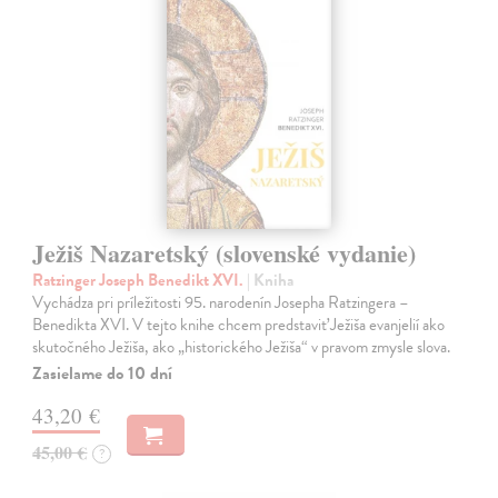
Ježiš Nazaretský (slovenské vydanie)
Ratzinger Joseph Benedikt XVI.
| Kniha
Vychádza pri príležitosti 95. narodenín Josepha Ratzingera –
Benedikta XVI. V tejto knihe chcem predstaviť Ježiša evanjelií ako
skutočného Ježiša, ako „historického Ježiša“ v pravom zmysle slova.
Zasielame do 10 dní
43,20 €
45,00 €
?