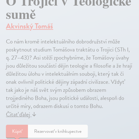
O Trojici v Teologické
sumě
Akvinský Tomáš
Co nám kromě intelektuálního dobrodružství může
poskytnout studium Tomášova traktátu o Trojici (STh I,
q. 27–43)? Asi stěží zpochybníme, že Tomášovy úvahy
jsou důležitou součástí dějin teologie a filosofie a že hrají
důležitou úlohu v intelektuálním souboji, který tak či
onak ovlivnil politické dějiny západní civilizace. Vždyť
tak jako je náš svět svým způsobem obrazem
trojjediného Boha, jsou politické události, alespoň do
určité míry, odrazem diskusí o tomto Bohu.
Čítať ďalej
↓
Kúpiť
Rezervovať v kníhkupectve