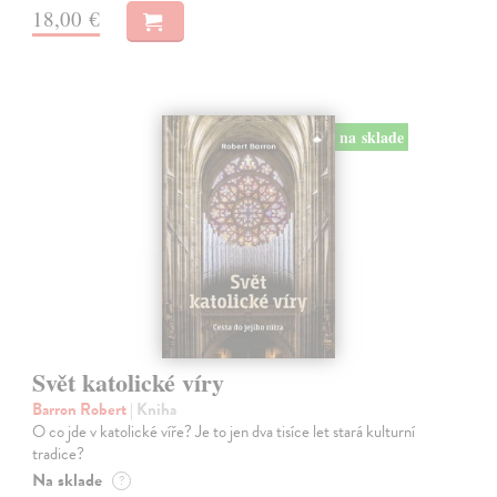
18,00 €
na sklade
Svět katolické víry
Barron Robert
| Kniha
O co jde v katolické víře? Je to jen dva tisíce let stará kulturní
tradice?
Na sklade
?