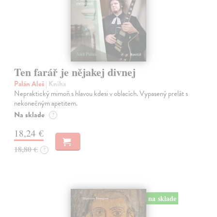
Ten farář je nějakej divnej
Palán Aleš
| Kniha
Nepraktický mimoň s hlavou kdesi v oblacích. Vypasený prelát s
nekonečným apetitem.
Na sklade
?
18,24 €
18,80 €
?
na sklade