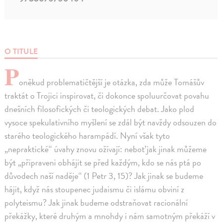
O TITULE
P
oněkud problematičtější je otázka, zda může Tomášův
traktát o Trojici inspirovat, či dokonce spoluurčovat povahu
dnešních filosofických či teologických debat. Jako plod
vysoce spekulativního myšlení se zdál být navždy odsouzen do
starého teologického harampádí. Nyní však tyto
„nepraktické“ úvahy znovu ožívají: neboť jak jinak můžeme
být „připraveni obhájit se před každým, kdo se nás ptá po
důvodech naší naděje“ (1 Petr 3, 15)? Jak jinak se budeme
hájit, když nás stoupenec judaismu či islámu obviní z
polyteismu? Jak jinak budeme odstraňovat racionální
překážky, které druhým a mnohdy i nám samotným překáží v