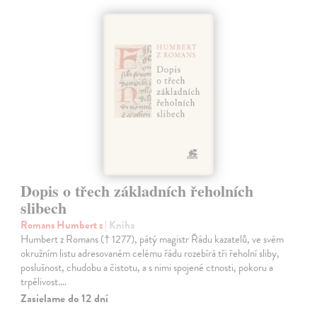
Dopis o třech základních řeholních
slibech
Romans Humbert z
| Kniha
Humbert z Romans († 1277), pátý magistr Řádu kazatelů, ve svém
okružním listu adresovaném celému řádu rozebírá tři řeholní sliby,
poslušnost, chudobu a čistotu, a s nimi spojené ctnosti, pokoru a
trpělivost.…
Zasielame do 12 dní