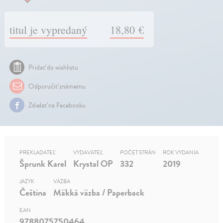
titul je vypredaný
18,80 €
Pridať do wishlistu
Odporučiť známemu
Zdielať na Facebooku
PREKLADATEĽ
VYDAVATEĽ
POČET STRÁN
ROK VYDANIA
Šprunk Karel
Krystal OP
332
2019
JAZYK
VÄZBA
Čeština
Mäkká väzba / Paperback
EAN
9788075750464