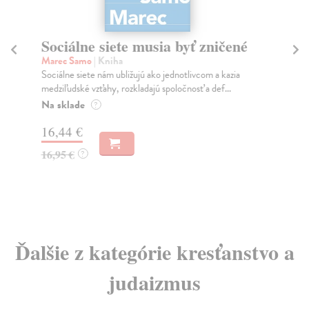
Sociálne siete musia byť zničené
S
K
Marec Samo
| Kniha
Sociálne siete nám ubližujú ako jednotlivcom a kazia
Mik
medziľudské vzťahy, rozkladajú spoločnosť a def...
Mon
o k
Na sklade
?
Na
16,44 €
23
16,95 €
?
24
Ďalšie z kategórie kresťanstvo a
judaizmus