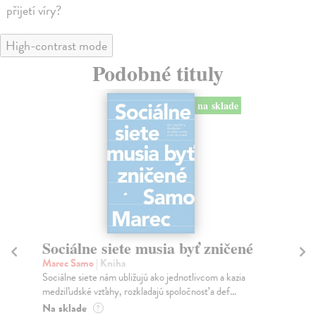
přijetí víry?
High-contrast mode
Podobné tituly
na sklade
Sociálne siete musia byť zničené
S
K
Marec Samo
| Kniha
Sociálne siete nám ubližujú ako jednotlivcom a kazia
Mik
medziľudské vzťahy, rozkladajú spoločnosť a def...
Mon
o k
Na sklade
?