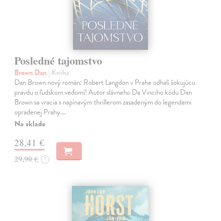
Posledné tajomstvo
Brown Dan
| Kniha
Dan Brown nový román: Robert Langdon v Prahe odhalí šokujúcu
pravdu o ľudskom vedomí! Autor slávneho Da Vinciho kódu Dan
Brown sa vracia s napínavým thrillerom zasadeným do legendami
opradenej Prahy.…
Na sklade
28,41 €
29,90 €
?