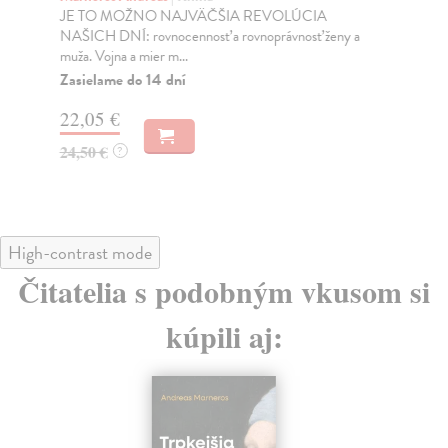
JE TO MOŽNO NAJVÄČŠIA REVOLÚCIA
Tát
NAŠICH DNÍ: rovnocennosť a rovnoprávnosť ženy a
Bor
muža. Vojna a mier m...
Na
Zasielame do 14 dní
18
22,05 €
19
24,50 €
?
High-contrast mode
Čitatelia s podobným vkusom si
kúpili aj: