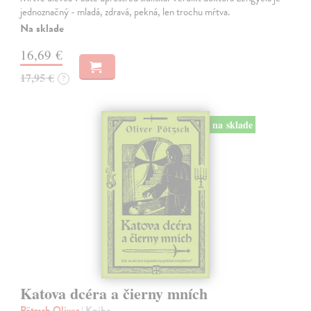
jednoznačný - mladá, zdravá, pekná, len trochu mŕtva.
Na sklade
16,69 €
17,95 €
?
na sklade
Katova dcéra a čierny mních
Pötzsch Oliver
| Kniha