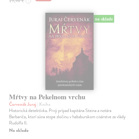
19,90 €
?
na sklade
Mŕtvy na Pekelnom vrchu
Červenák Juraj
| Kniha
Historická detektívka. Prvý prípad kapitána Steina a notára
Barbariča, ktorí súna stope zločinu v habsburskom cisárstve za vlády
Rudolfa II.
Na sklade