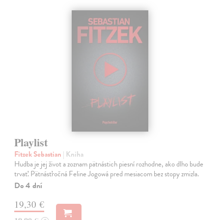
Playlist
Fitzek Sebastian
| Kniha
Hudba je jej život a zoznam pätnástich piesní rozhodne, ako dlho bude
trvať. Pätnásťročná Feline Jogowá pred mesiacom bez stopy zmizla.
Do 4 dní
19,30 €