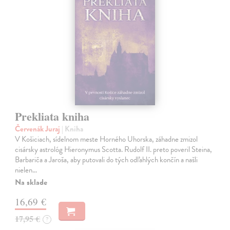
Prekliata kniha
Červenák Juraj
| Kniha
V Košiciach, sídelnom meste Horného Uhorska, záhadne zmizol
cisársky astrológ Hieronymus Scotta. Rudolf II. preto poveril Steina,
Barbariča a Jaroša, aby putovali do tých odľahlých končín a našli
nielen…
Na sklade
16,69 €
17,95 €
?