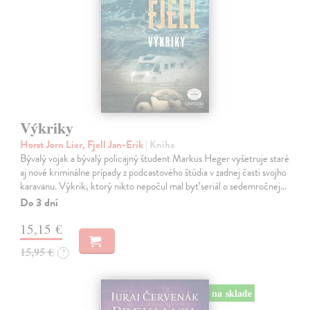
Výkriky
Horst Jorn Lier, Fjell Jan-Erik
| Kniha
Bývalý vojak a bývalý policajný študent Markus Heger vyšetruje staré
aj nové kriminálne prípady z podcastového štúdia v zadnej časti svojho
karavanu. Výkrik, ktorý nikto nepočul mal byť seriál o sedemročnej…
Do 3 dní
15,15 €
15,95 €
?
na sklade