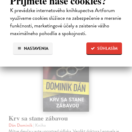
Príjmete naše cookies?
Zasielame do 12 dní
K prevádzke internetového kníhkupectva Artforum
15,91 €
využívame cookies slúžiace na zabezpečenie a meranie
funkčnosti, marketingové účely a zaistenie vášho
16,40 €
?
maximálneho pohodlia a spokojnosti.
na sklade
NASTAVENIA
SÚHLASÍM
Krv sa stane zábavou
Dán Dominik
| Kniha
Mŕtve dievča v aute uprostred sídliska. Verdikt doktora Lengyela je