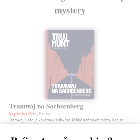
mystery
Tramwaj na Sachsenberg
Sagitarius Petr
| Kniha
Tramwaj Cafe je kavárna v polském Těšíně a zároveň místo, kde se
sbíhají všechny nitky související s dalším brutálním zločinem, který
musí vyřešit Roman Saran, major ostravské kriminálky, a jeho tým.
Jak…