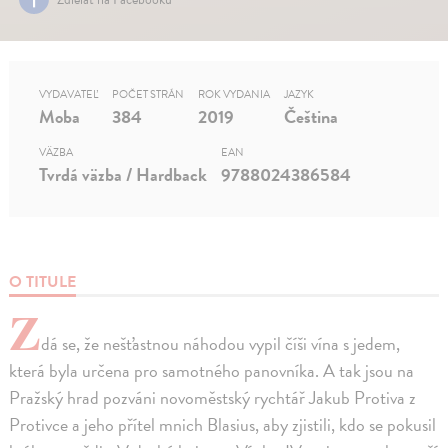
VYDAVATEĽ
POČET STRÁN
ROK VYDANIA
JAZYK
Moba
384
2019
Čeština
VÄZBA
EAN
Tvrdá väzba / Hardback
9788024386584
O TITULE
Z
dá se, že nešťastnou náhodou vypil číši vína s jedem,
která byla určena pro samotného panovníka. A tak jsou na
Pražský hrad pozváni novoměstský rychtář Jakub Protiva z
Protivce a jeho přítel mnich Blasius, aby zjistili, kdo se pokusil