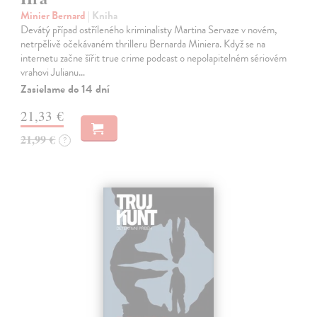
Minier Bernard
| Kniha
Devátý případ ostříleného kriminalisty Martina Servaze v novém,
netrpělivě očekávaném thrilleru Bernarda Miniera. Když se na
internetu začne šířit true crime podcast o nepolapitelném sériovém
vrahovi Julianu…
Zasielame do 14 dní
21,33 €
21,99 €
?