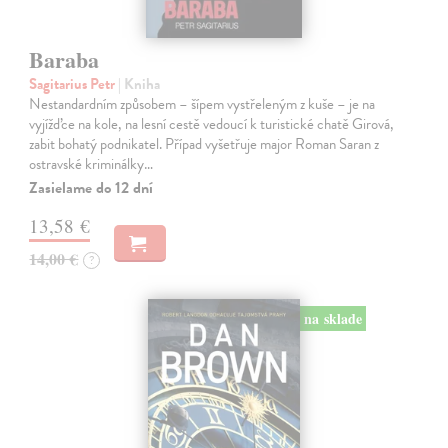
Baraba
Sagitarius Petr
| Kniha
Nestandardním způsobem – šípem vystřeleným z kuše – je na
vyjížďce na kole, na lesní cestě vedoucí k turistické chatě Girová,
zabit bohatý podnikatel. Případ vyšetřuje major Roman Saran z
ostravské kriminálky…
Zasielame do 12 dní
13,58 €
14,00 €
?
na sklade