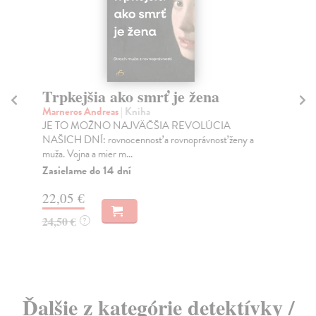
Trpkejšia ako smrť je žena
P
Marneros Andreas
| Kniha
Bor
JE TO MOŽNO NAJVÄČŠIA REVOLÚCIA
Tát
NAŠICH DNÍ: rovnocennosť a rovnoprávnosť ženy a
Bor
muža. Vojna a mier m...
Na
Zasielame do 14 dní
18
22,05 €
19
24,50 €
?
Ďalšie z kategórie detektívky /