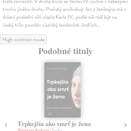
krále zavraždit. V druhé knize se Václav IV. ocitne v nebezpečí
trochu jiného druhu. Pražský arcibiskup Jan z Jenštejna má v
držení poslední vůli císaře Karla IV., podle níž měl být na
český trůn povolán císařský levoboček Jindřich...
High-contrast mode
Podobné tituly
Trpkejšia ako smrť je žena
P
Marneros Andreas
| Kniha
Bor