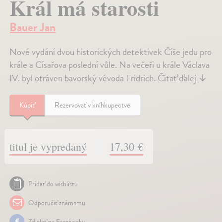
Král má starosti
Bauer Jan
Nové vydání dvou historických detektivek Číše jedu pro
krále a Císařova poslední vůle. Na večeři u krále Václava
IV. byl otráven bavorský vévoda Fridrich.
Čítať ďalej
↓
Kúpiť
Rezervovať v kníhkupectve
titul je vypredaný
17,30 €
Pridať do wishlistu
Odporučiť známemu
Zdielať na Facebooku