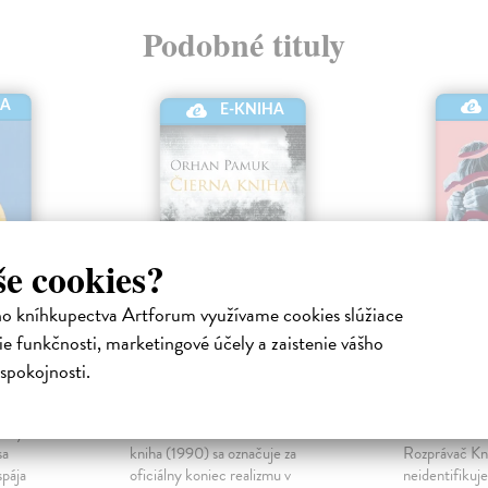
Podobné tituly
HA
E-KNIHA
še cookies?
ho kníhkupectva Artforum využívame cookies slúžiace
e funkčnosti, marketingové účely a zaistenie vášho
Čierna kniha
Kniha k
spokojnosti.
nická
Pamuk Orhan
| Elektronická
L'Horizon K
kniha
kniha
letných
Román Orhana Pamuka Čierna
Nemecká kni
sa
kniha (1990) sa označuje za
Rozprávač Kni
spája
oficiálny koniec realizmu v
neidentifikuje