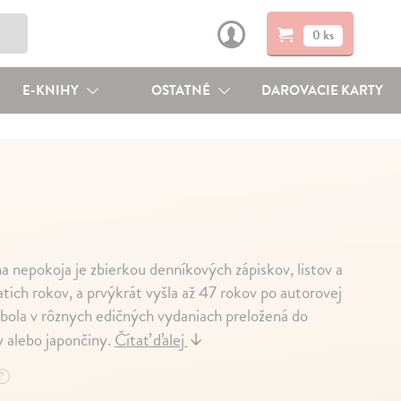
0 ks
E-KNIHY
OSTATNÉ
DAROVACIE KARTY
ha nepokoja je zbierkou denníkových zápiskov, listov a
iatich rokov, a prvýkrát vyšla až 47 rokov po autorovej
 bola v rôznych edičných vydaniach preložená do
y alebo japončiny.
Čítať ďalej
↓
?