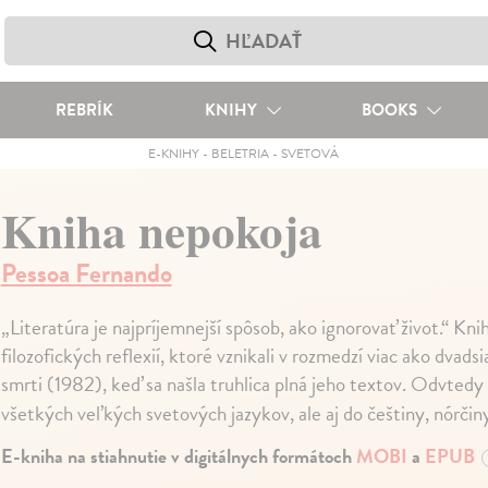
REBRÍK
KNIHY
BOOKS
E-KNIHY
-
BELETRIA
-
SVETOVÁ
Kniha nepokoja
Pessoa Fernando
„Literatúra je najpríjemnejší spôsob, ako ignorovať život.“ Kni
filozofických reflexií, ktoré vznikali v rozmedzí viac ako dvads
smrti (1982), keď sa našla truhlica plná jeho textov. Odvtedy
všetkých veľkých svetových jazykov, ale aj do češtiny, nórčin
E-kniha na stiahnutie v digitálnych formátoch
MOBI
a
EPUB