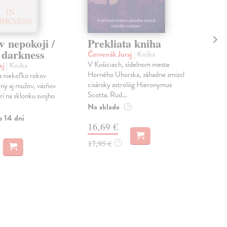
v nepokoji /
Prekliata kniha
Mo
 darkness
Červenák Juraj
| Kniha
Käs
V Košiciach, sídelnom meste
Po 
ej
| Kniha
Horného Uhorska, záhadne zmizol
naci
a niekoľko rokov
cisársky astrológ Hieronymus
rozh
eny aj mužov, väzňov
Scotta. Rud...
denn
rí na sklonku svojho
Na sklade
Do 
?
o 14 dní
16,69 €
17
17,95 €
18,
?