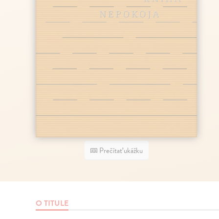
Prečítať ukážku
O TITULE