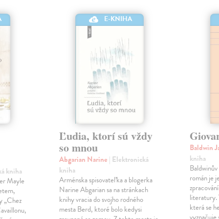
A
E-KNIHA
Ľudia, ktorí sú vždy
Giova
so mnou
Baldwin 
kniha
Abgarian Narine
| Elektronická
Baldwinův 
kniha
ká kniha
román je j
Arménska spisovateľka a blogerka
ter Mayle
zpracování
Narine Abgarian sa na stránkach
zetem,
literatury.
knihy vracia do svojho rodného
ny „Chez
která se h
mesta Berd, ktoré bolo kedysi
availlonu,
vyznačuje