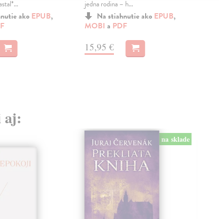
stal*...
jedna rodina – h...
kto
svoj
hnutie ako
EPUB
,
Na stiahnutie ako
EPUB
,
F
MOBI
a
PDF
MO
15,95 €
9,
 aj:
na sklade