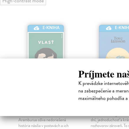
High-contrast mode
E-KNI
E-KNIHA
Príjmete na
K prevádzke internetové
na zabezpečenie a merani
Vlasť
Kniha leta
maximálneho pohodlia a 
Aramburu Fernando
|
Jansson Tove
| Elektro
Elektronická kniha
kniha
V oceňovanom románe Fernanda
Jednoduchosť aj krása 
Aramburua ožíva nedoriešená
dní, jednoduchosť a krá
história násilia v postavách a ich
rozhovorov zároveň. To 