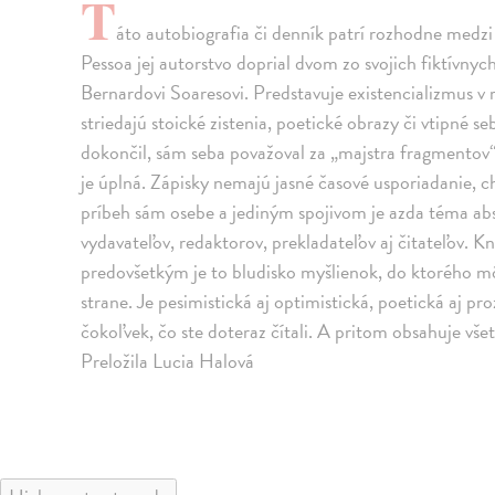
T
áto autobiografia či denník patrí rozhodne medzi 
Pessoa jej autorstvo doprial dvom zo svojich fiktívny
Bernardovi Soaresovi. Predstavuje existencializmus v
striedajú stoické zistenia, poetické obrazy či vtipné s
dokončil, sám seba považoval za „majstra fragmentov“
je úplná. Zápisky nemajú jasné časové usporiadanie, ch
príbeh sám osebe a jediným spojivom je azda téma abs
vydavateľov, redaktorov, prekladateľov aj čitateľov. K
predovšetkým je to bludisko myšlienok, do ktorého môž
strane. Je pesimistická aj optimistická, poetická aj pro
čokoľvek, čo ste doteraz čítali. A pritom obsahuje vše
Preložila Lucia Halová