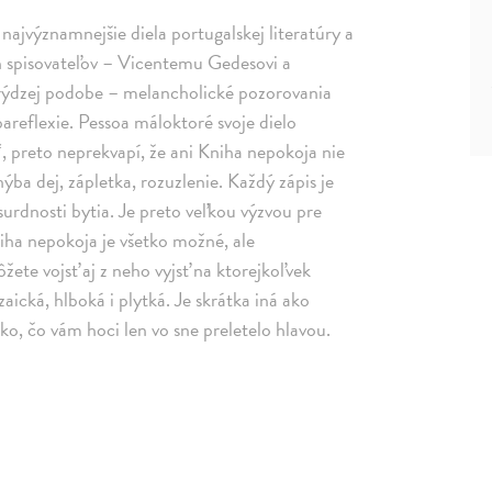
najvýznamnejšie diela portugalskej literatúry a
ch spisovateľov – Vicentemu Gedesovi a
 rýdzej podobe – melancholické pozorovania
ebareflexie. Pessoa máloktoré svoje dielo
, preto neprekvapí, že ani Kniha nepokoja nie
ýba dej, zápletka, rozuzlenie. Každý zápis je
urdnosti bytia. Je preto veľkou výzvou pre
niha nepokoja je všetko možné, ale
ete vojsť aj z neho vyjsť na ktorejkoľvek
zaická, hlboká i plytká. Je skrátka iná ako
tko, čo vám hoci len vo sne preletelo hlavou.