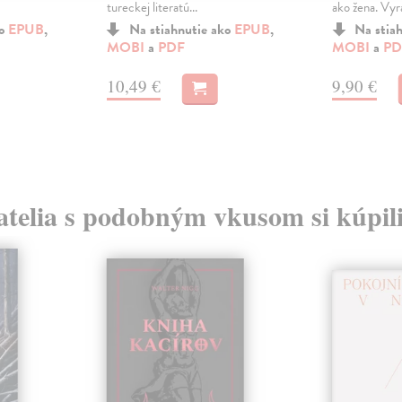
tureckej literatú...
ako žena. Vyra
ko
EPUB
,
Na stiahnutie ako
EPUB
,
Na stia
MOBI
a
PDF
MOBI
a
PD
10,49 €
9,90 €
atelia s podobným vkusom si kúpili