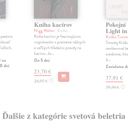
Kniha kacírov
Pokojní 
Light in
Nigg Walter
| Kniha
 pastora
Kniha kacírov je fascinujúcim
Križka Timot
ilovať
rozprávaním o premene vážnych
Timotej Križk
 ľuďoch.
a veľkých hľadačov pravdy na
navštevoval ž
kacírov. Je...
svedomia, kto
ži...
l na
Do 5 dní
0 dní
Zasielame d
23,70 €
37,91 €
24,95 €
?
39,90 €
?
Ďalšie z kategórie svetová beletria