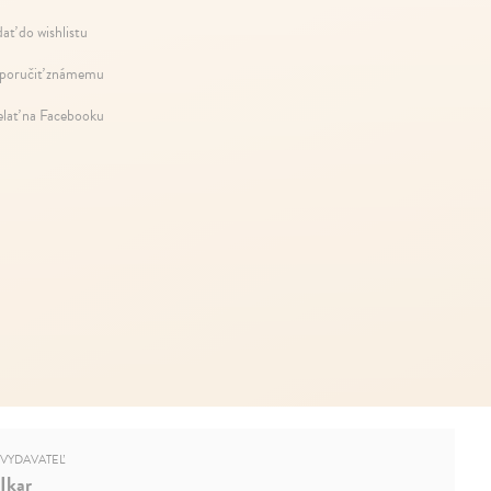
dať do wishlistu
oručiť známemu
elať na Facebooku
VYDAVATEĽ
Ikar