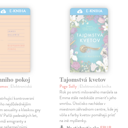
E-KNIHA
E-KNIHA
nniho pokoj
Tajomstvá kvetov
James
| Elektronická
Page Sally
| Elektronická kniha
Rok po smrti milovaného manžela sa
Emma stále nedokáže zmieriť s jeho
strhující kontroverzní
smrťou. Útočisko nachádza v
eho nejdůslednějším
miestnom záhradnom centre, kde jej
m sexuality a klasikou gay
vôňa a farby kvetov pomáhajú prísť
 V Paříži padesátých let,
na iné myšlienky.
emží emigranty a
 se nebezpečnými
Na stiahnutie ako
EPUB
,