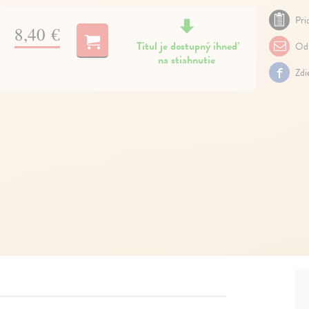
Pri
8,40 €
Titul je dostupný ihneď
Odp
na stiahnutie
Zdi