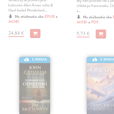
tematicky se prolíná s jeho
aby nám prozradil vše o p
kultovním dílem Konec světa &
chleba po francouzsku. Od
Hard-boiled Wonderland.…
a…
Na stiahnutie ako
EPUB
a
Na stiahnutie ako
MOBI
MOBI
a
PDF
24,84 €
5,73 €
E-KNIHA
E-KNIH