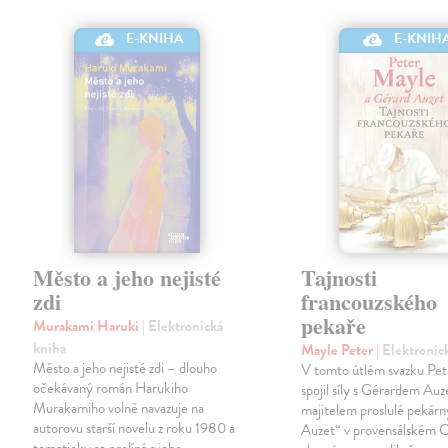
E-KNIHA
E-KNIH
Město a jeho nejisté
Tajnosti
zdi
francouzského
pekaře
Murakami Haruki
| Elektronická
kniha
Mayle Peter
| Elektronic
Město a jeho nejisté zdi – dlouho
V tomto útlém svazku Pe
očekávaný román Harukiho
spojil síly s Gérardem Au
Murakamiho volně navazuje na
majitelem proslulé pekár
autorovu starší novelu z roku 1980 a
Auzet“ v provensálském C