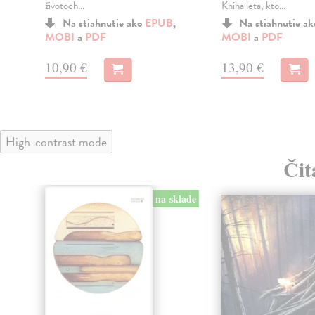
životoch...
Kniha leta, kto...
Na stiahnutie ako
EPUB
,
Na stiahnutie a
MOBI
a
PDF
MOBI
a
PDF
10,90 €
13,90 €
High-contrast mode
Čit
na sklade