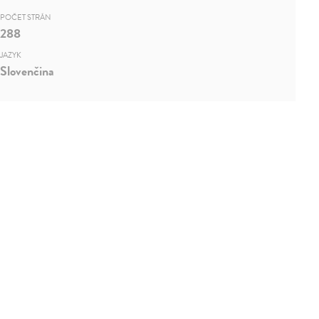
POČET STRÁN
288
JAZYK
Slovenčina