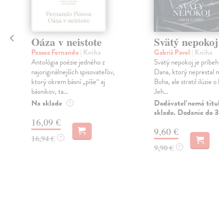
Oáza v neistote
Svätý nepokoj
Pessoa Fernando
| Kniha
Gabriš Pavel
| Kniha
á
Antológia poézie jedného z
Svätý nepokoj je príbeh
najoriginálnejších spisovateľov,
Dana, ktorý neprestal m
ktorý okrem básní „píše“ aj
Boha, ale stratil ilúzie o
básnikov, ta...
Jeh...
Na sklade
Dodávateľ nemá titu
?
sklade. Dodanie do 3
16,09 €
9,60 €
16,94 €
?
9,90 €
?