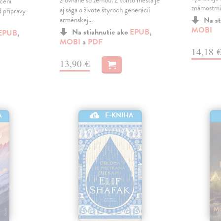
zrovnané so zemou. Z tohto mesta je
ečení
známostmi
aj sága o živote štyroch generácií
 přípravy
arménskej…
Na st
MOBI
Na stiahnutie ako
EPUB
,
EPUB
,
MOBI
a
PDF
14,18 
13,90 €
A
E-KNIHA