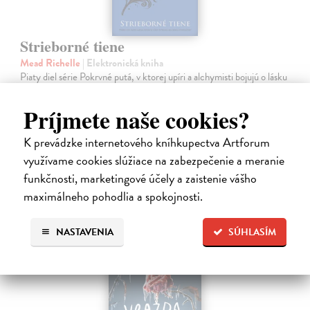
Strieborné tiene
Mead Richelle
| Elektronická kniha
Piaty diel série Pokrvné putá, v ktorej upíri a alchymisti bojujú o lásku
aj šancu na prežitie. Sydney riskovala všetko, keď nasledovala inštinkt
a vykročila na veľmi tenký ľad, aby ukryla svoje city pred…
Príjmete naše cookies?
Na stiahnutie ako
EPUB
,
MOBI
a
PDF
K prevádzke internetového kníhkupectva Artforum
12,59 €
využívame cookies slúžiace na zabezpečenie a meranie
funkčnosti, marketingové účely a zaistenie vášho
maximálneho pohodlia a spokojnosti.
NASTAVENIA
SÚHLASÍM
E-KNIHA