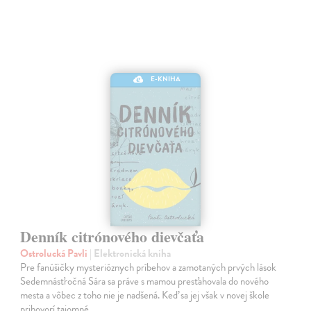
E-KNIHA
Denník citrónového dievčaťa
Ostrolucká Pavli
| Elektronická kniha
Pre fanúšičky mysterióznych príbehov a zamotaných prvých lások
Sedemnásťročná Sára sa práve s mamou presťahovala do nového
mesta a vôbec z toho nie je nadšená. Keď sa jej však v novej škole
prihovorí tajomné…