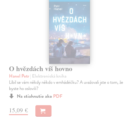
O hvězdách víš hovno
Hanel Petr
| Elektronická kniha
Líbil se vám někdy někdo v emhádéčku? A uvažovali jste o tom, že
byste ho oslovili?
Na stiahnutie ako
PDF
15,09 €