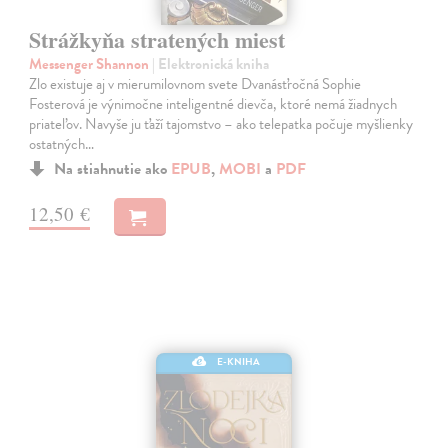
Strážkyňa stratených miest
Messenger Shannon
| Elektronická kniha
Zlo existuje aj v mierumilovnom svete Dvanásťročná Sophie
Fosterová je výnimočne inteligentné dievča, ktoré nemá žiadnych
priateľov. Navyše ju ťaží tajomstvo – ako telepatka počuje myšlienky
ostatných…
Na stiahnutie ako
EPUB
,
MOBI
a
PDF
12,50 €
E-KNIHA