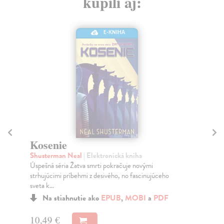
kúpili aj:
E-KNIHA
Kosenie
N
p
Shusterman Neal
| Elektronická kniha
Úspešná séria Žatva smrti pokračuje novými
Maa
strhujúcimi príbehmi z desivého, no fascinujúceho
Pok
sveta k...
ruž
Na stiahnutie ako
EPUB
,
MOBI
a
PDF
10,49 €
11