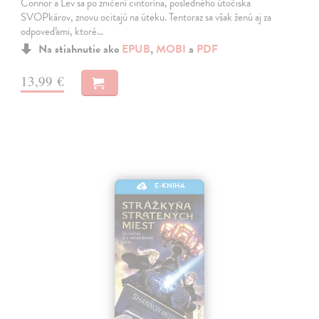
Connor a Lev sa po zničení cintorína, posledného útočiska
SVOPkárov, znovu ocitajú na úteku. Tentoraz sa však ženú aj za
odpoveďami, ktoré…
Na stiahnutie ako
EPUB
,
MOBI
a
PDF
13,99 €
E-KNIHA