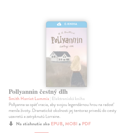
E-KNIHA
Pollyannin čestný dlh
Smith Harriet Lummis
| Elektronická kniha
Pollyanna sa opäť vracia, aby svojou legendárnou hrou na radosť
menila životy. Dramatické okolnosti jej tentoraz privedú do cesty
uzavretú a zatrpknutú Lorraine.
Na stiahnutie ako
EPUB
,
MOBI
a
PDF