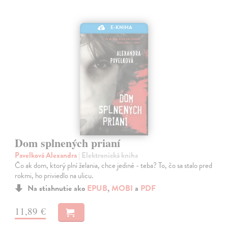
E-KNIHA
Dom splnených prianí
Pavelková Alexandra
| Elektronická kniha
Čo ak dom, ktorý plní želania, chce jediné - teba? To, čo sa stalo pred
rokmi, ho priviedlo na ulicu.
Na stiahnutie ako
EPUB
,
MOBI
a
PDF
11,89 €