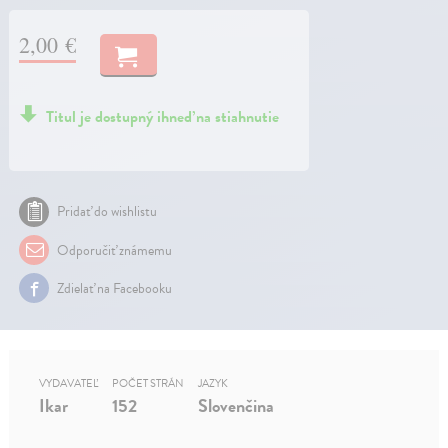
2,00 €
Titul je dostupný ihneď na stiahnutie
Pridať do wishlistu
Odporučiť známemu
Zdielať na Facebooku
VYDAVATEĽ
POČET STRÁN
JAZYK
Ikar
152
Slovenčina