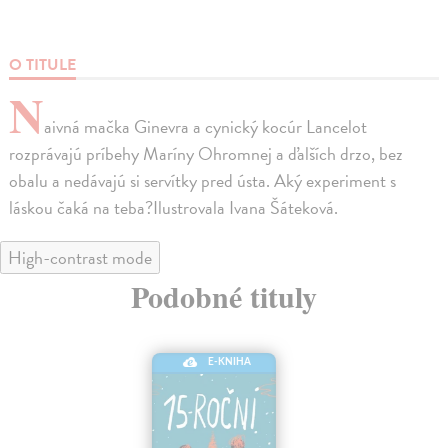
O TITULE
N
aivná mačka Ginevra a cynický kocúr Lancelot
rozprávajú príbehy Maríny Ohromnej a ďalších drzo, bez
obalu a nedávajú si servítky pred ústa. Aký experiment s
láskou čaká na teba?Ilustrovala Ivana Šáteková.
High-contrast mode
Podobné tituly
E-KNIHA