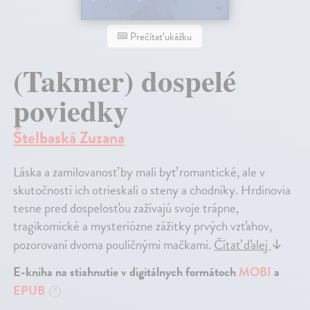
Prečítať ukážku
(Takmer) dospelé
poviedky
Štelbaská Zuzana
Láska a zamilovanosť by mali byť romantické, ale v
skutočnosti ich otrieskali o steny a chodníky. Hrdinovia
tesne pred dospelosťou zažívajú svoje trápne,
tragikomické a mysteriózne zážitky prvých vzťahov,
pozorovaní dvoma pouličnými mačkami.
Čítať ďalej
↓
E-kniha na stiahnutie v digitálnych formátoch
MOBI
a
EPUB
?