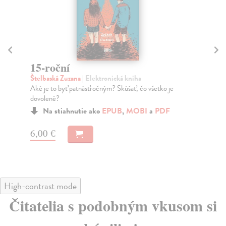
15-roční
K
Štelbaská Zuzana
| Elektronická kniha
Sh
Aké je to byť pätnásťročným? Skúšať, čo všetko je
Úsp
dovolené?
str
svet
Na stiahnutie ako
EPUB
,
MOBI
a
PDF
6,00 €
10
High-contrast mode
Čitatelia s podobným vkusom si