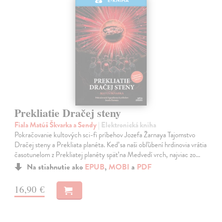
E-KNIHA
Prekliatie Dračej steny
Fiala Matúš Škvarka a Sendy
| Elektronická kniha
Pokračovanie kultových sci-fi príbehov Jozefa Žarnaya Tajomstvo
Dračej steny a Prekliata planéta. Keď sa naši obľúbení hrdinovia vrátia
časotunelom z Prekliatej planéty späť na Medvedí vrch, najviac zo…
Na stiahnutie ako
EPUB
,
MOBI
a
PDF
16,90 €