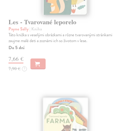
Les - Tvarované leporelo
Payne Sally
| Kniha
Táto knižka s veselými obrázkami a rôzne tvarovanými stránkami
zaujme malé deti a zoznámi ich so životom v lese.
Do 5 dní
7,66 €
7,90 €
?