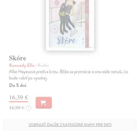
Skóre
Kennedy Elle
| Kniha
Allie Hayesová prežíva krízu. Blížia sa promócie a ona stále netuší, čo
bude robiť po vysokej.
Do 5 dní
16,39 €
16,90 €
?
ZOBRAZIŤ ĎALŠIE Z KATEGÓRIE KNIHY PRE DETI