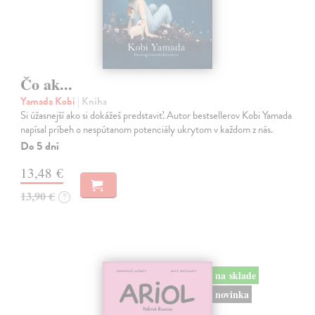
Čo ak...
Yamada Kobi
| Kniha
Si úžasnejší ako si dokážeš predstaviť. Autor bestsellerov Kobi Yamada
napísal príbeh o nespútanom potenciály ukrytom v každom z nás.
Do 5 dní
13,48 €
13,90 €
?
na sklade
novinka