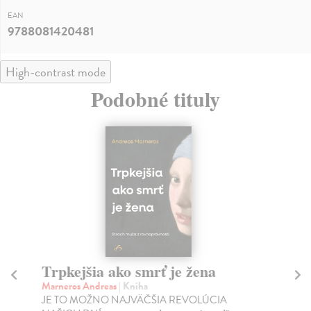
EAN
9788081420481
High-contrast mode
Podobné tituly
Trpkejšia ako smrť je žena
P
Marneros Andreas
| Kniha
Bor
JE TO MOŽNO NAJVÄČŠIA REVOLÚCIA
Tát