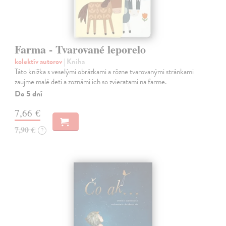
Farma - Tvarované leporelo
kolektív autorov
| Kniha
Táto knižka s veselými obrázkami a rôzne tvarovanými stránkami
zaujme malé deti a zoznámi ich so zvieratami na farme.
Do 5 dní
7,66 €
7,90 €
?