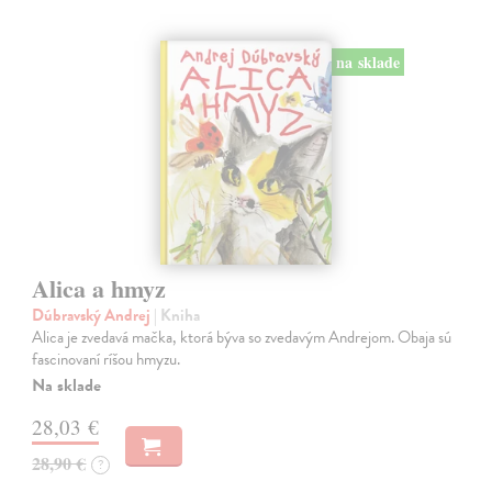
na sklade
Alica a hmyz
Dúbravský Andrej
| Kniha
Alica je zvedavá mačka, ktorá býva so zvedavým Andrejom. Obaja sú
fascinovaní ríšou hmyzu.
Na sklade
28,03 €
28,90 €
?