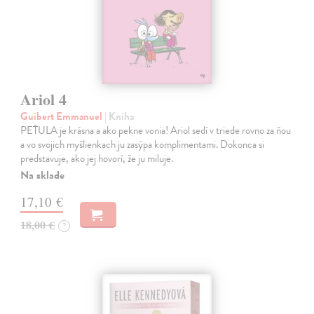
Ariol 4
Guibert Emmanuel
| Kniha
PEŤULA je krásna a ako pekne vonia! Ariol sedí v triede rovno za ňou
a vo svojich myšlienkach ju zasýpa komplimentami. Dokonca si
predstavuje, ako jej hovorí, že ju miluje.
Na sklade
17,10 €
18,00 €
?