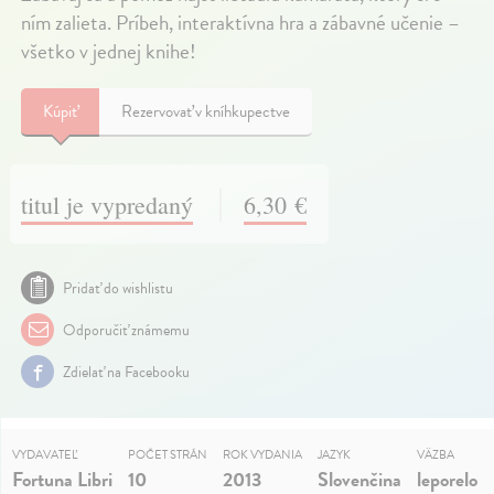
ním zalieta. Príbeh, interaktívna hra a zábavné učenie –
všetko v jednej knihe!
Kúpiť
Rezervovať v kníhkupectve
titul je vypredaný
6,30 €
Pridať do wishlistu
Odporučiť známemu
Zdielať na Facebooku
VYDAVATEĽ
POČET STRÁN
ROK VYDANIA
JAZYK
VÄZBA
Fortuna Libri
10
2013
Slovenčina
leporelo