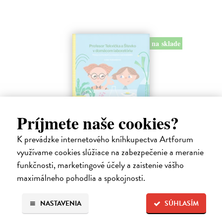
na sklade
Príjmete naše cookies?
K prevádzke internetového kníhkupectva Artforum
Profesor Tekvička a Števko v domácom
laboratóriu
využívame cookies slúžiace na zabezpečenie a meranie
funkčnosti, marketingové účely a zaistenie vášho
Šušaníková Ivana
| Kniha
Vedeli ste, že si doma môžete vyrobiť soľné šperky, vlastné jogurty,
maximálneho pohodlia a spokojnosti.
recyklovaný papier aj dúhu? Vyskúšajte so svojimi deťmi tridsať
jednoduchých pokusov s bežnými predmetmi a materiálmi.
NASTAVENIA
SÚHLASÍM
Na sklade