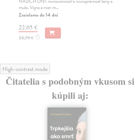
NAŠICH DNÍ: rovnocennosť a rovnoprávnosť ženy a
Bor
muža. Vojna a mier m...
Na
Zasielame do 14 dní
18
22,05 €
19
24,50 €
?
High-contrast mode
Čitatelia s podobným vkusom si
kúpili aj: