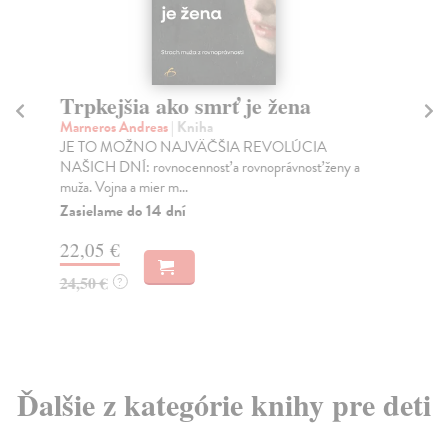
Trpkejšia ako smrť je žena
P
Marneros Andreas
| Kniha
Bor
JE TO MOŽNO NAJVÄČŠIA REVOLÚCIA
Tát
NAŠICH DNÍ: rovnocennosť a rovnoprávnosť ženy a
Bor
muža. Vojna a mier m...
Na
Zasielame do 14 dní
18
22,05 €
19
24,50 €
?
Ďalšie z kategórie knihy pre deti