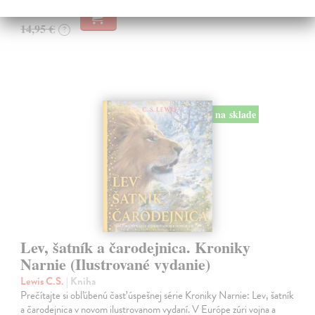
14,20 €
14,95 €
?
na sklade
Lev, šatník a čarodejnica. Kroniky
Narnie (Ilustrované vydanie)
Lewis C.S.
| Kniha
Prečítajte si obľúbenú časť úspešnej série Kroniky Narnie: Lev, šatník
a čarodejnica v novom ilustrovanom vydaní. V Európe zúri vojna a