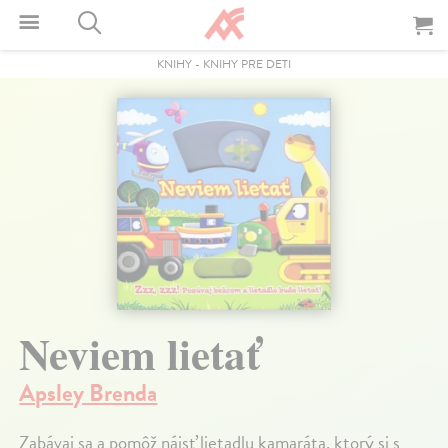
KNIHY
-
KNIHY PRE DETI
Neviem lietať
Apsley Brenda
Zabávaj sa a pomôž nájsť lietadlu kamaráta, ktorý si s