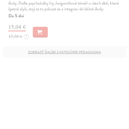
školy. Podle psycholožky Ivy Jungwirthové téměř u všech dětí, které
špatně slyší, stojí za to pokusit se o integraci do běžné školy.
Do 5 dní
15,04 €
15,50 €
?
ZOBRAZIŤ ĎALŠIE Z KATEGÓRIE PEDAGOGIKA