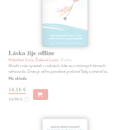
Láska žije offline
Halmkan Lívia, Žiaková Lucia
| Kniha
Mnohí z nás vyrastali v rodinách, kde sa o intímnych témach
nehovorilo. Dnes je veľmi potrebné prelomiť ľady a zmeniť to.
Na sklade
14,16 €
14,90 €
?