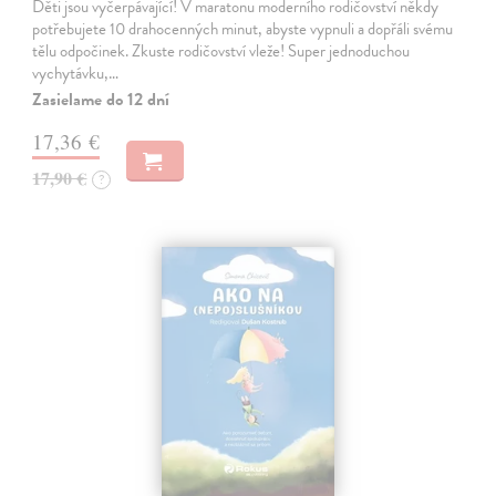
Děti jsou vyčerpávající! V maratonu moderního rodičovství někdy
potřebujete 10 drahocenných minut, abyste vypnuli a dopřáli svému
tělu odpočinek. Zkuste rodičovství vleže! Super jednoduchou
vychytávku,…
Zasielame do 12 dní
17,36 €
17,90 €
?