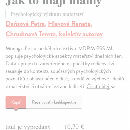
Psychologický výzkum mateřství
Daňsová Petra
,
Hlavová Renata
,
Chrudinová Tereza
,
kolektív autorov
Monografie autorského kolektivu IVDRM FSS MU
popisuje psychologické aspekty mateřství dnešních žen.
Data z projektu zaměřeného na počátky rodičovství
zasazuje do kontextu současných psychologických
poznatků z oblasti péče o dítě, trendů ve výchově, ideálů
v mateřství či utváření vztahu k dítěti.
Čítať ďalej
↓
Kúpiť
Rezervovať v kníhkupectve
titul je vypredaný
10,70 €