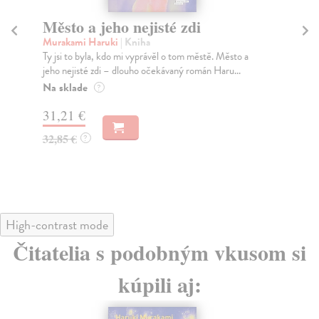
Město a jeho nejisté zdi
Tr
Murakami Haruki
| Kniha
Ma
Ty jsi to byla, kdo mi vyprávěl o tom městě. Město a
JE
jeho nejisté zdi – dlouho očekávaný román Haru...
NAŠ
muž
Na sklade
?
Za
31,21 €
22
32,85 €
?
24
High-contrast mode
Čitatelia s podobným vkusom si
kúpili aj: