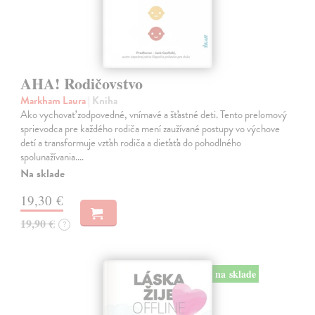
AHA! Rodičovstvo
Markham Laura
| Kniha
Ako vychovať zodpovedné, vnímavé a šťastné deti. Tento prelomový
sprievodca pre každého rodiča mení zaužívané postupy vo výchove
detí a transformuje vzťah rodiča a dieťaťa do pohodlného
spolunažívania.…
Na sklade
19,30 €
19,90 €
?
na sklade