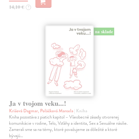
14,10 €
?
na sklade
Ja v tvojom veku...!
Krišová Dagmar, Poláčková Marcela
| Kniha
Kniha pozostáva z piatich kapitol – Všeobecné zásady otvorenej
komunikácie v rodine, Telo, Vzťahy a identita, Sex a Sexuálne násilie.
Zamerali sme sa na témy, ktoré považujeme za dôležité a ktoré
bývajú…