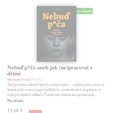
na sklade
Nebuď p*ča aneb jak (ne)pracovat s
dětmi
Morávek Tomáš
| Kniha
Toto je kniha o dětech žijících v ústavní péči – o dobré práci s nimi i o
špatné práci s nimi, o jejich příbězích, o rozhodnutích dospělých i o
možných lepších volbách. Čtenář zde nalezne anonymizované,…
Na sklade
13,68 €