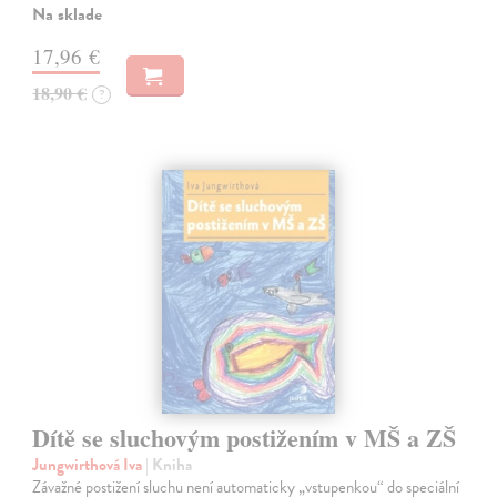
Na sklade
17,96 €
18,90 €
?
Dítě se sluchovým postižením v MŠ a ZŠ
Jungwirthová Iva
| Kniha
Závažné postižení sluchu není automaticky „vstupenkou“ do speciální