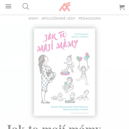
KNIHY
-
SPOLOČENSKÉ VEDY
-
PEDAGOGIKA
Jak to mají mámy