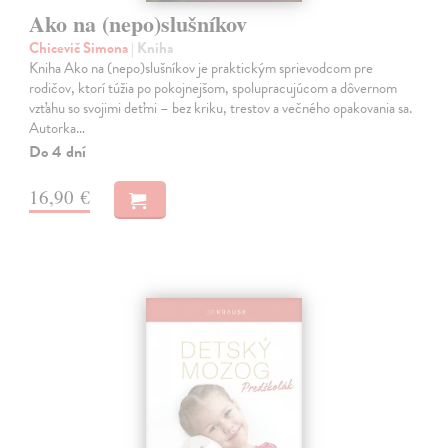
Ako na (nepo)slušníkov
Chicevič Simona
| Kniha
Kniha Ako na (nepo)slušníkov je praktickým sprievodcom pre
rodičov, ktorí túžia po pokojnejšom, spolupracujúcom a dôvernom
vzťahu so svojimi deťmi – bez kriku, trestov a večného opakovania sa.
Autorka…
Do 4 dní
16,90 €