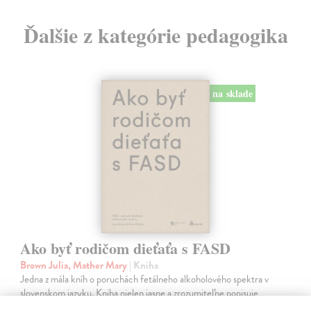
Ďalšie z kategórie pedagogika
na sklade
Ako byť rodičom dieťaťa s FASD
Brown Julia, Mather Mary
| Kniha
Jedna z mála kníh o poruchách fetálneho alkoholového spektra v
slovenskom jazyku. Kniha nielen jasne a zrozumiteľne popisuje
problematiku FASD, ale ponúka aj konkrétne rady pri výchove detí s