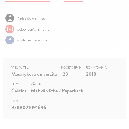
Pridať do wishlistu
Odporučiť známemu
Zdielať na Facebooku
VYDAVATEĽ
POČET STRÁN
ROK VYDANIA
Masarykova univerzita
123
2018
JAZYK
VÄZBA
Čeština
Mäkká väzba / Paperback
EAN
9788021091696