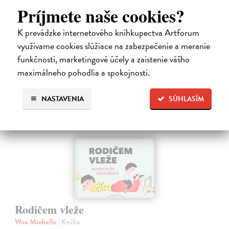
touto diagnózou.…
Príjmete naše cookies?
Na sklade
K prevádzke internetového kníhkupectva Artforum
10,00 €
využívame cookies slúžiace na zabezpečenie a meranie
funkčnosti, marketingové účely a zaistenie vášho
maximálneho pohodlia a spokojnosti.
NASTAVENIA
SÚHLASÍM
Rodičem vleže
Woo Michelle
| Kniha