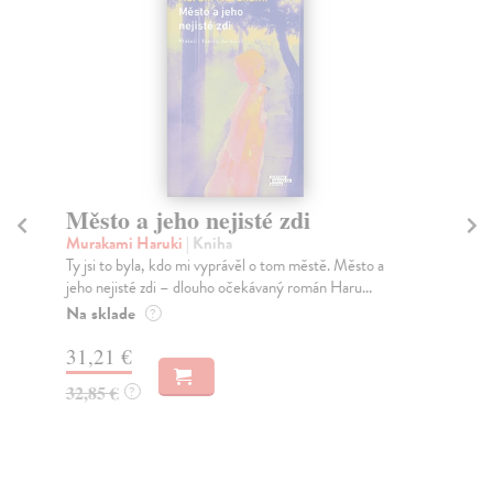
Město a jeho nejisté zdi
Tr
Murakami Haruki
| Kniha
Ma
Ty jsi to byla, kdo mi vyprávěl o tom městě. Město a
JE
jeho nejisté zdi – dlouho očekávaný román Haru...
NAŠ
muž
Na sklade
?
Za
31,21 €
22
32,85 €
?
24