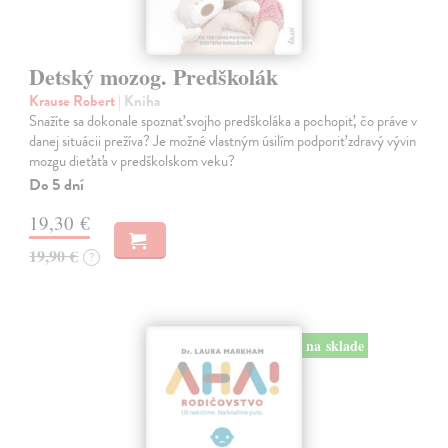
Detský mozog. Predškolák
Krause Robert
| Kniha
Snažíte sa dokonale spoznať svojho predškoláka a pochopiť, čo práve v
danej situácii prežíva? Je možné vlastným úsilím podporiť zdravý vývin
mozgu dieťaťa v predškolskom veku?
Do 5 dní
19,30 €
19,90 €
?
na sklade