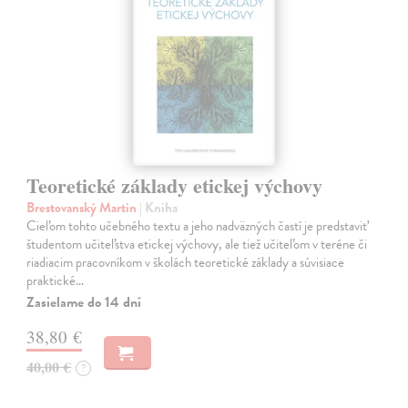
Teoretické základy etickej výchovy
Brestovanský Martin
| Kniha
Cieľom tohto učebného textu a jeho nadväzných častí je predstaviť
študentom učiteľstva etickej výchovy, ale tiež učiteľom v teréne či
riadiacim pracovníkom v školách teoretické základy a súvisiace
praktické…
Zasielame do 14 dní
38,80 €
40,00 €
?