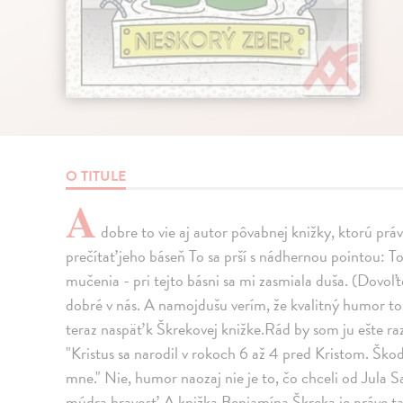
O TITULE
A
dobre to vie aj autor pôvabnej knižky, ktorú práv
prečítať jeho báseň To sa prší s nádhernou pointou: T
mučenia - pri tejto básni sa mi zasmiala duša. (Dov
dobré v nás. A namojdušu verím, že kvalitný humor to 
teraz naspäť k Škrekovej knižke.Rád by som ju ešte raz
"Kristus sa narodil v rokoch 6 až 4 pred Kristom. Ško
mne." Nie, humor naozaj nie je to, čo chceli od Jula 
múdra hravosť. A knižka Benjamína Škreka je práve 