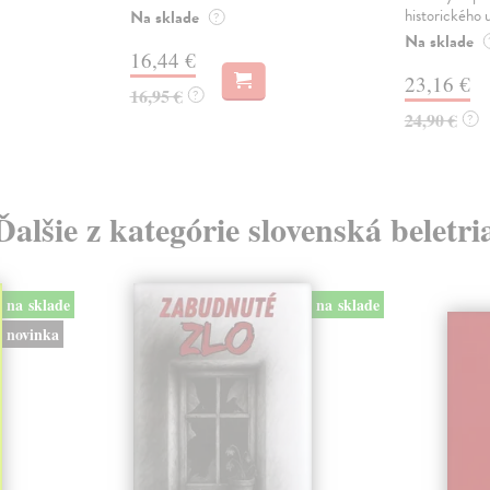
historického u
Na sklade
?
Na sklade
16,44 €
23,16 €
16,95 €
?
24,90 €
?
Ďalšie z kategórie slovenská beletri
na sklade
na sklade
novinka