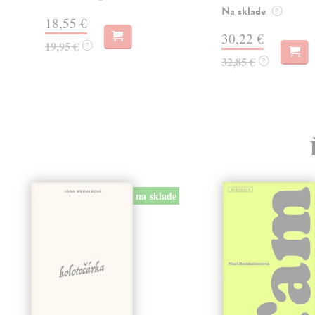
Na sklade
?
18,55 €
30,22 €
19,95 €
?
32,85 €
?
na sklade