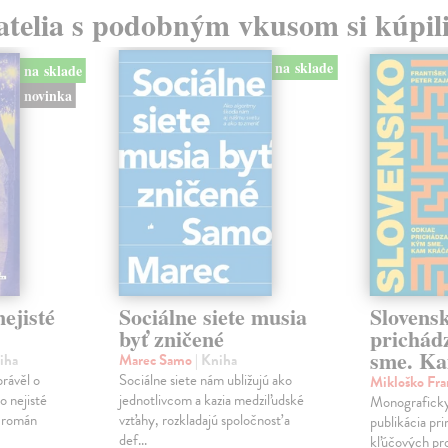
atelia s podobným vkusom si kúpili
na sklade
na sklade
novinka
ejisté
Sociálne siete musia
Slovens
byť zničené
prichád
sme. Ka
iha
Marec Samo
| Kniha
právěl o
Sociálne siete nám ubližujú ako
Mikloško Fra
o nejisté
jednotlivcom a kazia medziľudské
Monograficky
ý román
vzťahy, rozkladajú spoločnosť a
publikácia pri
def...
kľúčových pr