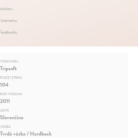
ishlistu
ť známemu
 Facebooku
VYDAVATEĽ
Tripsoft
POČET STRÁN
104
ROK VYDANIA
2011
JAZYK
Slovenčina
VÄZBA
Tvrdá väzba / Hardback