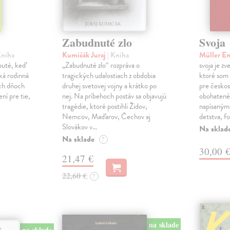
Zabudnuté zlo
Svoja
Kniha
Kumičák Juraj
| Kniha
Müller E
obuté, keď
„Zabudnuté zlo“ rozpráva o
svoja je zv
ká rodinná
tragických udalostiach z obdobia
ktoré som 
ch dňoch
druhej svetovej vojny a krátko po
pre českos
ní pre tie,
nej. Na príbehoch postáv sa objavujú
obohatené
tragédie, ktoré postihli Židov,
napísanými
Nemcov, Maďarov, Čechov aj
detstva, f
Slovákov v…
Na sklad
Na sklade
?
30,00 
21,47 €
22,60 €
?
na sklade
na sklade