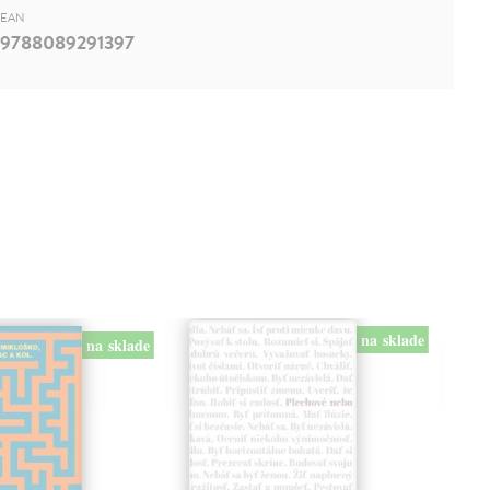
EAN
9788089291397
na sklade
na sklade