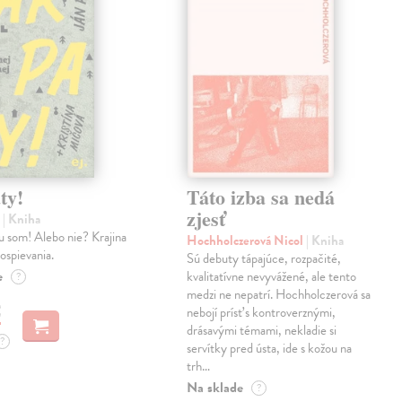
ty!
Táto izba sa nedá
zjesť
n
| Kniha
u som! Alebo nie? Krajina
Hochholczerová Nicol
| Kniha
dospievania.
Sú debuty tápajúce, rozpačité,
e
kvalitatívne nevyvážené, ale tento
?
medzi ne nepatrí. Hochholczerová sa
€
nebojí prísť s kontroverznými,
drásavými témami, nekladie si
?
servítky pred ústa, ide s kožou na
trh…
Na sklade
?