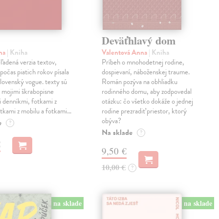
Deväťhlavý dom
ma
| Kniha
Valentová Anna
| Kniha
eľadená verzia textov,
Príbeh o mnohodetnej rodine,
počas piatich rokov písala
dospievaní, náboženskej traume.
lovenský vogue. texty sú
Román pozýva na obhliadku
 mojimi škrabopisne
rodinného domu, aby zodpovedal
 denníkmi, fotkami z
otázku: čo všetko dokáže o jednej
otkami z mobilu a fotkami…
rodine prezradiť priestor, ktorý
obýva?
e
?
Na sklade
?
€
9,50 €
10,00 €
?
na sklade
na sklade