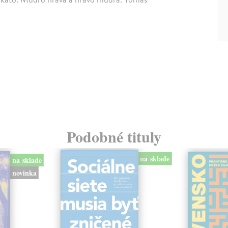
Podobné tituly
na sklade
na sklade
novinka