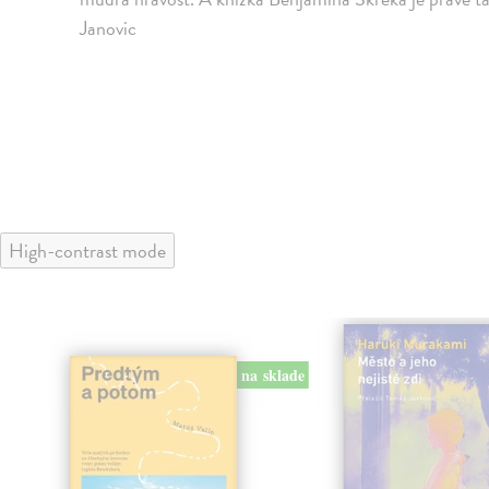
Janovic
High-contrast mode
na sklade