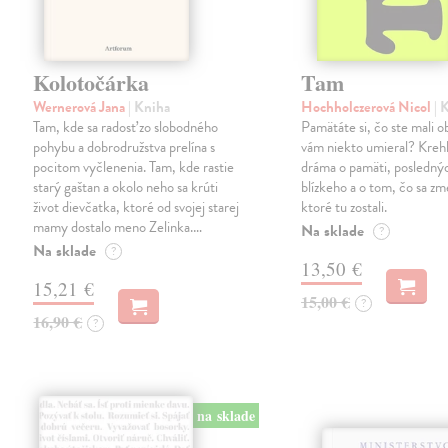
Kolotočárka
Tam
Wernerová Jana
| Kniha
Hochholczerová Nicol
| 
Tam, kde sa radosť zo slobodného
Pamätáte si, čo ste mali 
pohybu a dobrodružstva prelína s
vám niekto umieral? Kreh
pocitom vyčlenenia. Tam, kde rastie
dráma o pamäti, posledný
starý gaštan a okolo neho sa krúti
blízkeho a o tom, čo sa zme
život dievčatka, ktoré od svojej starej
ktoré tu zostali.
mamy dostalo meno Zelinka.…
Na sklade
?
Na sklade
?
13,50 €
15,21 €
15,00 €
?
16,90 €
?
na sklade