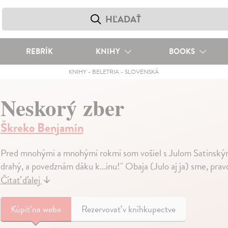
REBRÍK
KNIHY
BOOKS
KNIHY
-
BELETRIA
-
SLOVENSKÁ
Neskorý zber
Škreko Benjamín
Pred mnohými a mnohými rokmi som vošiel s Julom Satinským d
drahý, a povedznám dáku k...inu!" Obaja (Julo aj ja) sme, prav
Čítať ďalej
↓
Kúpiť
na webe
Rezervovať v kníhkupectve