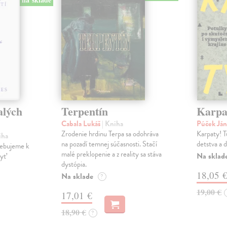
alých
Terpentín
Karpa
Cabala Lukáš
| Kniha
Púček Já
Zrodenie hrdinu Terpa sa odohráva
Karpaty! T
iha
na pozadí temnej súčasnosti. Stačí
detstva a 
rebujeme k
malé preklopenie a z reality sa stáva
Na sklad
byť
dystópia.
18,05 
Na sklade
?
19,00 €
17,01 €
18,90 €
?