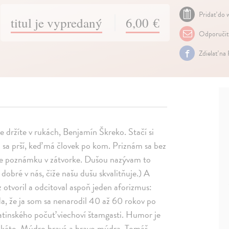
Pridať do w
titul je vypredaný
6,00 €
Odporuči
Zdielať na
e držíte v rukách, Benjamín Škreko. Stačí si
o sa prší, keď má človek po kom. Priznám sa bez
oľte poznámku v zátvorke. Dušou nazývam to
dobré v nás, čiže našu dušu skvalitňuje.) A
 otvoril a odcitoval aspoň jeden aforizmus:
da, že ja som sa nenarodil 40 až 60 rokov po
Satinského počuť viechoví štamgasti. Humor je
takáto. Múdro hravá a hravo múdra. Tomáš