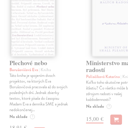
Plechové nebo
Ministerstvo m
radostí
Borušovičová Eva
| Kniha
Táto kniha je spojením dvoch
Poliačiková Katarína
| Kn
projektov, na ktorých Eva
Koľko toho skutočne pot
Borušovičová pracovala až do svojich
šťastiu? Čo všetko môže 
posledných dní. Jednak zbierky
zdrojom radosti v našej
textov, ktoré písala do časopisu
každodennosti?
Madam Eva a denníka SME a jednak
Na sklade
?
nedokončenej…
Na sklade
?
15,00 €
18,91 €