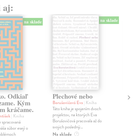
 aj:
na sklade
na sklade
ko. Odkiaľ
Plechové nebo
Po
zame. Kým
Borušovičová Eva
| Kniha
Kun
m kráčame.
Táto kniha je spojením dvoch
Poma
projektov, na ktorých Eva
čty
ntišek
| Kniha
Borušovičová pracovala až do
naps
 spracovaná
svojich posledný...
česk
náša súbor esejí o
Na sklade
Na 
oblémoch
?