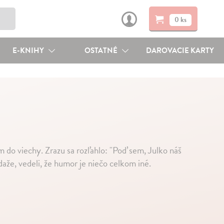
0 ks
E-KNIHY
OSTATNÉ
DAROVACIE KARTY
o viechy. Zrazu sa rozľahlo: "Poď sem, Julko náš
daže, vedeli, že humor je niečo celkom iné.