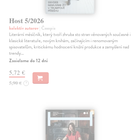
Host 5/2026
kolektív autorov
| Časopis
Literární měsíčník, který tvoří zhruba sto stran věnovaných současné i
klasické literatuře, novým knihám, začínajícím i renomovaným
spisovatelům, kritickému hodnocení knižní produkce a zamyšlení nad
trendy…
Zasielame do 12 dní
5,72 €
5,90 €
?