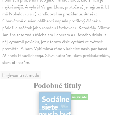
nejkrásnější. A vyhrál Vargas Llosa, protože a) je nejstarší, b)
má Nobelovku a c) kandidoval na prezidenta. Anežka
Charvátová o svém oblíbenci napsala profilový článek a
přeložila začátek jeho románu Rozhovor u Katedrály. Viktor
Janiš se zase zná s Michelem Faberem a u šestého drinku z
něj vymámil povídku, jež v tomto čísle vychází ve světové
premiéře. A Sára Vybíralová ráno v kabelce našla pár básní
Michela Houellebecqa. Sláva autorům, sláva překladatelům,
sláva čtenářům.
High-contrast mode
Podobné tituly
na sklade