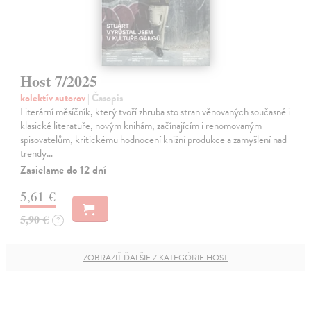
Host 7/2025
kolektív autorov
| Časopis
Literární měsíčník, který tvoří zhruba sto stran věnovaných současné i
klasické literatuře, novým knihám, začínajícím i renomovaným
spisovatelům, kritickému hodnocení knižní produkce a zamyšlení nad
trendy…
Zasielame do 12 dní
5,61 €
5,90 €
?
ZOBRAZIŤ ĎALŠIE Z KATEGÓRIE HOST