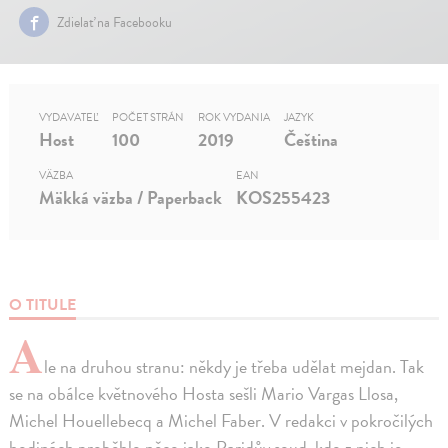
Zdielať na Facebooku
VYDAVATEĽ
POČET STRÁN
ROK VYDANIA
JAZYK
Host
100
2019
Čeština
VÄZBA
EAN
Mäkká väzba / Paperback
KOS255423
O TITULE
A
le na druhou stranu: někdy je třeba udělat mejdan. Tak
se na obálce květnového Hosta sešli Mario Vargas Llosa,
Michel Houellebecq a Michel Faber. V redakci v pokročilých
hodinách proběhlo něco jako Paridův soud, kdo z nich je