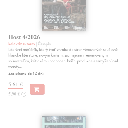
Host 4/2026
kolektív autorov
| Časopis
Literární měsíčník, který tvoří zhruba sto stran věnovaných současné i
klasické literatuře, novým knihám, začínajícím i renomovaným
spisovatelům, kritickému hodnocení knižní produkce a zamyšlení nad
trendy…
Zasielame do 12 dní
5,61 €
5,90 €
?