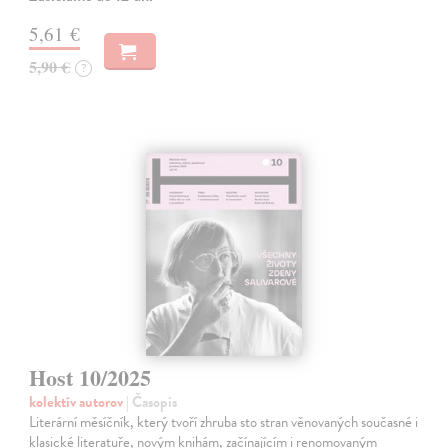
5,61 €
5,90 €
?
Host 10/2025
kolektív autorov
| Časopis
Literární měsíčník, který tvoří zhruba sto stran věnovaných současné i
klasické literatuře, novým knihám, začínajícím i renomovaným