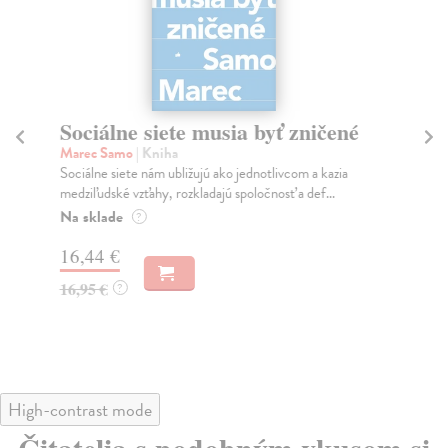
Sociálne siete musia byť zničené
S
K
Marec Samo
| Kniha
Sociálne siete nám ubližujú ako jednotlivcom a kazia
Mik
medziľudské vzťahy, rozkladajú spoločnosť a def...
Mon
o k
Na sklade
?
Na
16,44 €
23
16,95 €
?
24
High-contrast mode
Čitatelia s podobným vkusom si