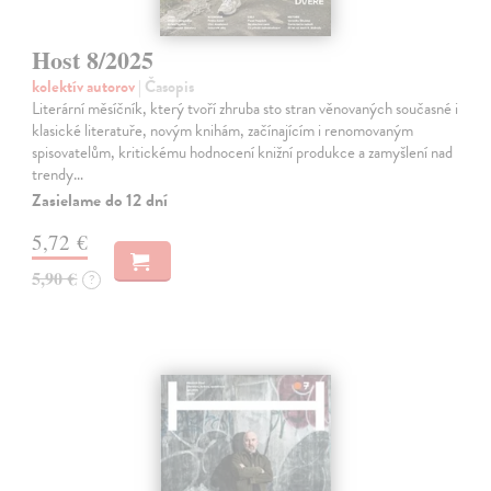
Host 8/2025
kolektív autorov
| Časopis
Literární měsíčník, který tvoří zhruba sto stran věnovaných současné i
klasické literatuře, novým knihám, začínajícím i renomovaným
spisovatelům, kritickému hodnocení knižní produkce a zamyšlení nad
trendy…
Zasielame do 12 dní
5,72 €
5,90 €
?