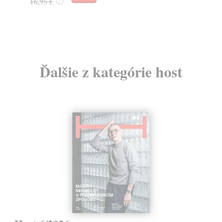
16,95 €
?
24
Ďalšie z kategórie host