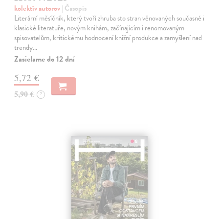
kolektív autorov
| Časopis
Literární měsíčník, který tvoří zhruba sto stran věnovaných současné i
klasické literatuře, novým knihám, začínajícím i renomovaným
spisovatelům, kritickému hodnocení knižní produkce a zamyšlení nad
trendy…
Zasielame do 12 dní
5,72 €
5,90 €
?