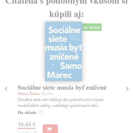
kúpili aj:
na sklade
Sociálne siete musia byť zničené
S
K
Marec Samo
| Kniha
Sociálne siete nám ubližujú ako jednotlivcom a kazia
Mik
medziľudské vzťahy, rozkladajú spoločnosť a def...
Mon
o k
Na sklade
?
Na
16,44 €
23