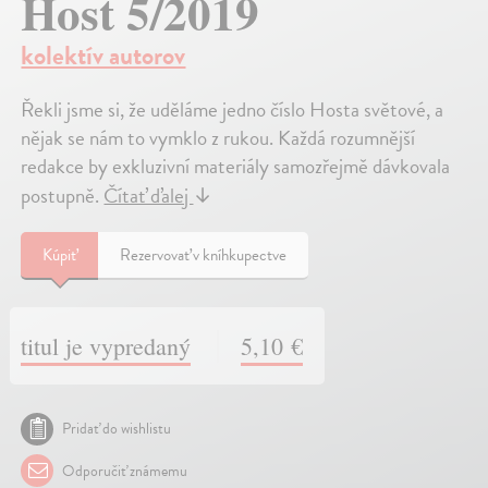
Host 5/2019
kolektív autorov
Řekli jsme si, že uděláme jedno číslo Hosta světové, a
nějak se nám to vymklo z rukou. Každá rozumnější
redakce by exkluzivní materiály samozřejmě dávkovala
postupně.
Čítať ďalej
↓
Kúpiť
Rezervovať v kníhkupectve
titul je vypredaný
5,10 €
Pridať do wishlistu
Odporučiť známemu