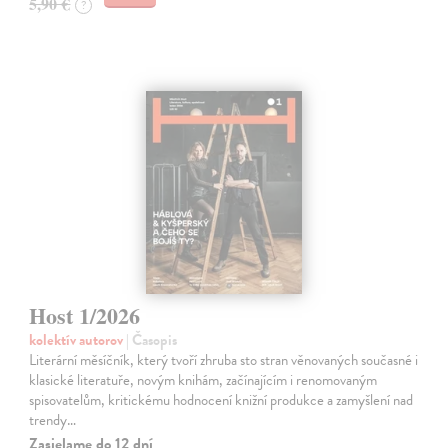
5,90 €
?
Host 1/2026
kolektív autorov
| Časopis
Literární měsíčník, který tvoří zhruba sto stran věnovaných současné i
klasické literatuře, novým knihám, začínajícím i renomovaným
spisovatelům, kritickému hodnocení knižní produkce a zamyšlení nad
trendy…
Zasielame do 12 dní