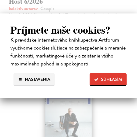
Host 6/2026
kolektív autorov
| Časopis
Host 6/2026 Osobnost Nechci žít v podmiňovacím způsobu. S
Vratislavem Maňákem o tom, proč nechce být gayem z povolání, o
Príjmete naše cookies?
literárních reportážích a vyrůstání ve Stříbře Kontexty Jan Němec:
Ministerstvo…
K prevádzke internetového kníhkupectva Artforum
Zasielame do 12 dní
využívame cookies slúžiace na zabezpečenie a meranie
5,61 €
funkčnosti, marketingové účely a zaistenie vášho
5,90 €
maximálneho pohodlia a spokojnosti.
?
NASTAVENIA
SÚHLASÍM