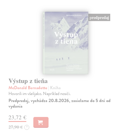
predpredaj
Výstup z tieňa
McDonald Bernadette
| Kniha
Hovorili im všelijako. Napríklad nosiči.
Predpredaj, vychádza 20.8.2026, zasielame do 5 dní od
vydania
23,72 €
27,90 €
?