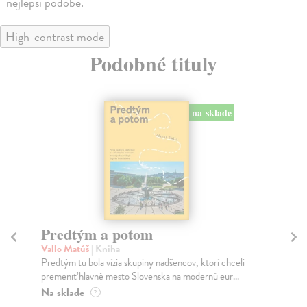
nejlepší podobě.
High-contrast mode
Podobné tituly
na sklade
Predtým a potom
Mě
Vallo Matúš
| Kniha
Mu
Predtým tu bola vízia skupiny nadšencov, ktorí chceli
Ty 
premeniť hlavné mesto Slovenska na modernú eur...
jeh
Na sklade
Na
?