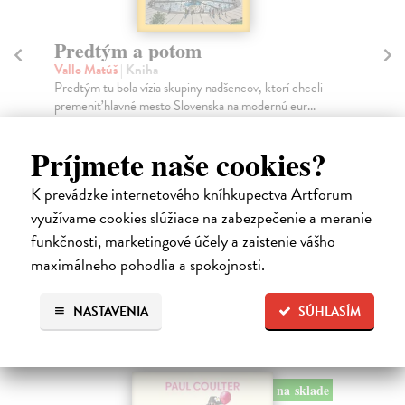
Predtým a potom
Mě
Vallo Matúš
| Kniha
Mu
Predtým tu bola vízia skupiny nadšencov, ktorí chceli
Ty 
premeniť hlavné mesto Slovenska na modernú eur...
jeh
Na sklade
Na
?
Príjmete naše cookies?
18,55 €
30
19,95 €
32
K prevádzke internetového kníhkupectva Artforum
?
využívame cookies slúžiace na zabezpečenie a meranie
funkčnosti, marketingové účely a zaistenie vášho
maximálneho pohodlia a spokojnosti.
Ďalšie z kategórie svetové dejiny
NASTAVENIA
SÚHLASÍM
na sklade