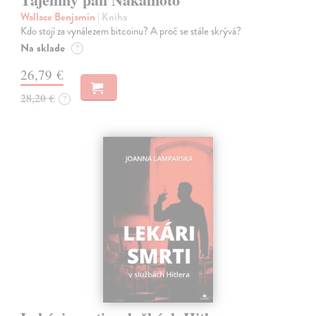
Wallace Benjamin
| Kniha
Kdo stojí za vynálezem bitcoinu? A proč se stále skrývá?
Na sklade
?
26,79 €
28,20 €
?