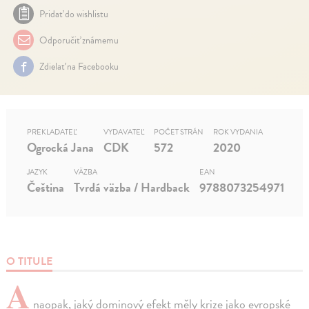
Pridať do wishlistu
Odporučiť známemu
Zdielať na Facebooku
PREKLADATEĽ
VYDAVATEĽ
POČET STRÁN
ROK VYDANIA
Ogrocká Jana
CDK
572
2020
JAZYK
VÄZBA
EAN
Čeština
Tvrdá väzba / Hardback
9788073254971
O TITULE
A
naopak, jaký dominový efekt měly krize jako evropské