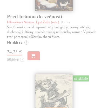
Pred bránou do večnosti
Hlavačková Miriam, Lysá Žofia (eds.)
| Kniha
Smrť človeka má od nepamäti svoj biologický, právny, etický,
duchovný, kultúrny, spoločenský aj individuálny rozmer. V prírode
tvorí prirodzenú súčasť kolobehu života.
Na sklade
?
24,25 €
25,00 €
?
na sklade