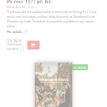
Po roce 1177 př. Kr.
Cline Eric H.
| Kniha
V pokračování své úspěšné knihy se americký archeolog Eric Cline
znovu vrací ke kolapsu civilizací doby bronzové ve Středomoří a na
Předním východě. Tentokrát se soustředí na přibližně čtyři staletí,
která…
Na sklade
?
23,76 €
24,49 €
?
na sklade