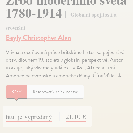
1780-1914
Globální spojitosti a
srovnání
Bayly Christopher Alan
Vlivná a oceňovaná práce britského historika pojednává
o tzv. dlouhém 19. století v globální perspektivě. Autor
ukazuje, jaký vliv měly události v Asii, Africe a Jižní
Americe na evropské a americké dějiny.
Čítať ďalej
↓
Kúpiť
Rezervovať v kníhkupectve
titul je vypredaný
21,10 €