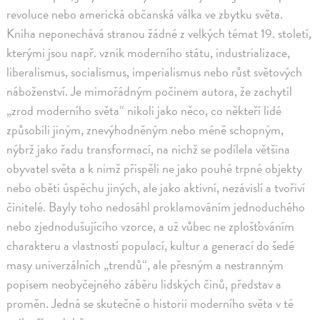
revoluce nebo americká občanská válka ve zbytku světa.
Kniha neponechává stranou žádné z velkých témat 19. století,
kterými jsou např. vznik moderního státu, industrializace,
liberalismus, socialismus, imperialismus nebo růst světových
náboženství. Je mimořádným počinem autora, že zachytil
„zrod moderního světa“ nikoli jako něco, co někteří lidé
způsobili jiným, znevýhodněným nebo méně schopným,
nýbrž jako řadu transformací, na nichž se podílela většina
obyvatel světa a k nimž přispěli ne jako pouhé trpné objekty
nebo oběti úspěchu jiných, ale jako aktivní, nezávislí a tvořiví
činitelé. Bayly toho nedosáhl proklamováním jednoduchého
nebo zjednodušujícího vzorce, a už vůbec ne zplošťováním
charakteru a vlastností populací, kultur a generací do šedé
masy univerzálních „trendů“, ale přesným a nestranným
popisem neobyčejného záběru lidských činů, představ a
proměn. Jedná se skutečně o historii moderního světa v té