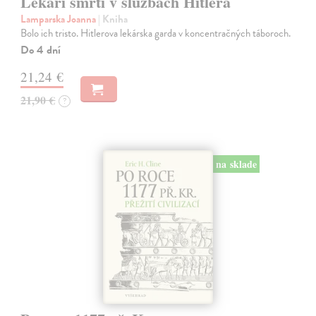
Lekári smrti v službách Hitlera
Lamparska Joanna
| Kniha
Bolo ich tristo. Hitlerova lekárska garda v koncentračných táboroch.
Do 4 dní
21,24 €
21,90 €
?
na sklade