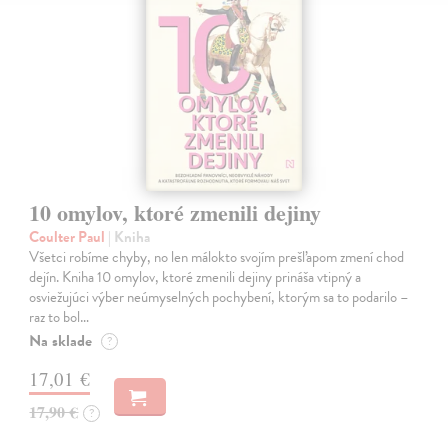
10 omylov, ktoré zmenili dejiny
Coulter Paul
| Kniha
Všetci robíme chyby, no len málokto svojím prešľapom zmení chod
dejín. Kniha 10 omylov, ktoré zmenili dejiny prináša vtipný a
osviežujúci výber neúmyselných pochybení, ktorým sa to podarilo –
raz to bol…
Na sklade
?
17,01 €
17,90 €
?