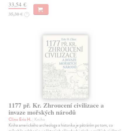
33,54 €
35,30 €
?
1177 př. Kr. Zhroucení civilizace a
invaze mořských národů
Cline Eric H.
| Kniha
Kniha amerického archeologa a historika je pátráním po tom, co
způsobilo oslabení a v některých případech i zánik vyspělých civilizací