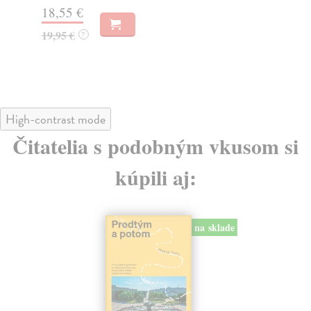
18,55 €
30
19,95 €
32
?
High-contrast mode
Čitatelia s podobným vkusom si
kúpili aj:
na sklade