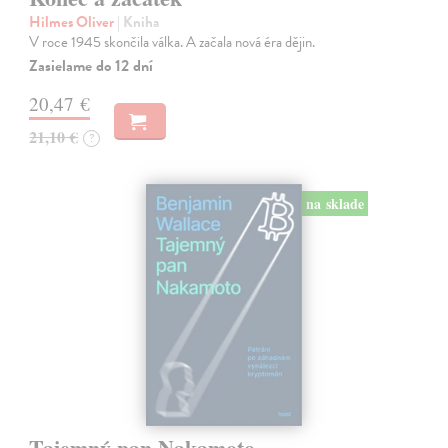
Hilmes Oliver
| Kniha
V roce 1945 skončila válka. A začala nová éra dějin.
Zasielame do 12 dní
20,47 €
21,10 €
?
na sklade
Tajemný pan Nakamoto