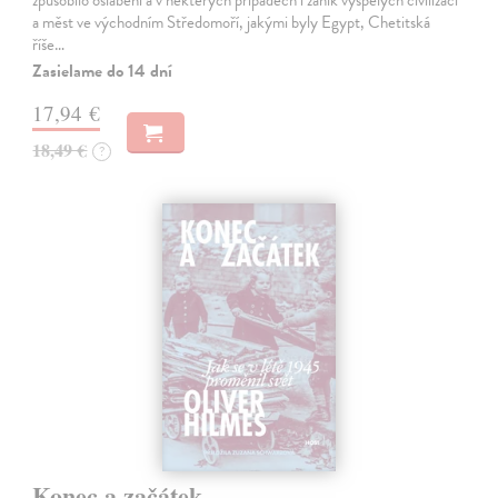
a měst ve východním Středomoří, jakými byly Egypt, Chetitská
říše…
Zasielame do 14 dní
17,94 €
18,49 €
?
Konec a začátek