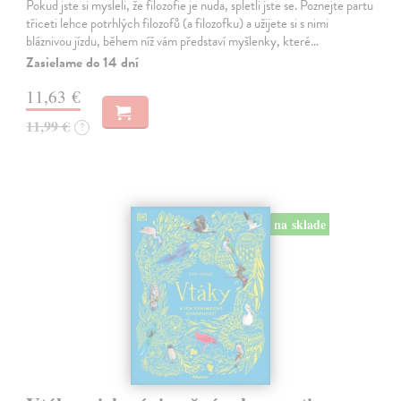
Pokud jste si mysleli, že filozofie je nuda, spletli jste se. Poznejte partu
třiceti lehce potrhlých filozofů (a filozofku) a užijete si s nimi
bláznivou jízdu, během níž vám představí myšlenky, které…
Zasielame do 14 dní
11,63 €
11,99 €
?
na sklade