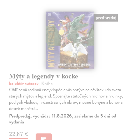
predpredaj
Mýty a legendy v kocke
kolektív autorov
| Kniha
Obľúbená rodinná encyklopédia vás pozýva na návštevu do sveta
starých mýtov a legiend. Spoznajte statočných hrdinov a hrdinky,
podlých vládcov, hrôzostrašných obrov, mocné bohyne a bohov a
desivé monštrá…
Predpredaj, vychádza 11.8.2026, zasielame do 5 dní od
vydania
22,87 €