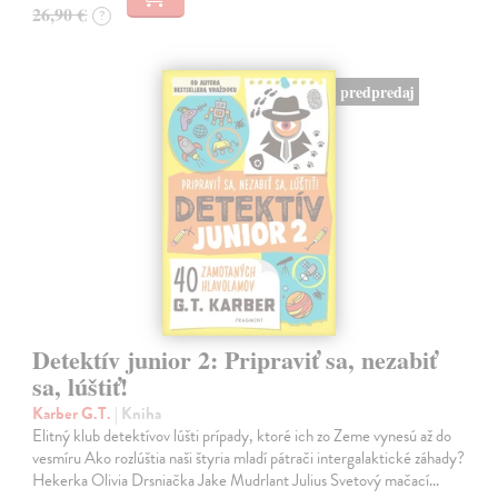
26,90 €
?
predpredaj
Detektív junior 2: Pripraviť sa, nezabiť
sa, lúštiť!
Karber G.T.
| Kniha
Elitný klub detektívov lúšti prípady, ktoré ich zo Zeme vynesú až do
vesmíru Ako rozlúštia naši štyria mladí pátrači intergalaktické záhady?
Hekerka Olivia Drsniačka Jake Mudrlant Julius Svetový mačací…