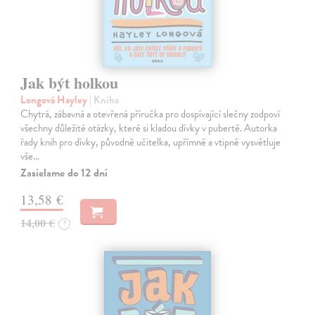
Jak být holkou
Longová Hayley
| Kniha
Chytrá, zábavná a otevřená příručka pro dospívající slečny zodpoví
všechny důležité otázky, které si kladou dívky v pubertě. Autorka
řady knih pro dívky, původně učitelka, upřímně a vtipně vysvětluje
vše…
Zasielame do 12 dní
13,58 €
14,00 €
?