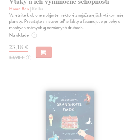
Vtáky a ich výnimočné schopnosti
Hoare Ben
| Kniha
Vzlietnite k oblohe a objavte niektoré z najúžasnejších vtákov našej
planéty. Prečítajte si neuveriteľné fakty a fascinujúce príbehy o
mnohých známych aj neznámych druhoch.
Na sklade
?
23,18 €
23,90 €
?