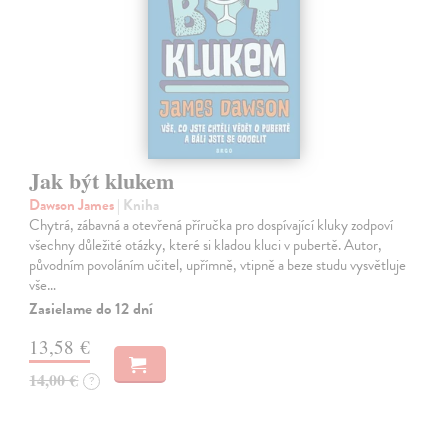
Jak být klukem
Dawson James
| Kniha
Chytrá, zábavná a otevřená příručka pro dospívající kluky zodpoví
všechny důležité otázky, které si kladou kluci v pubertě. Autor,
původním povoláním učitel, upřímně, vtipně a beze studu vysvětluje
vše…
Zasielame do 12 dní
13,58 €
14,00 €
?