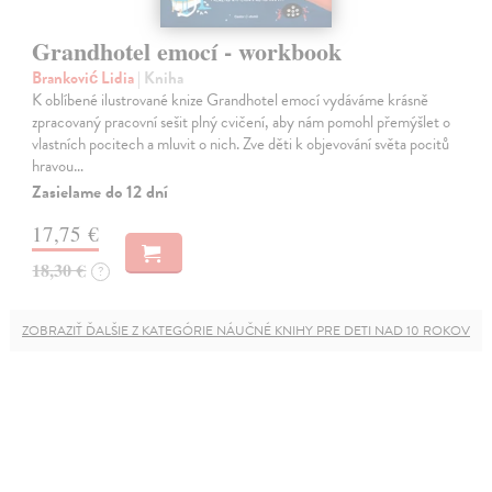
Grandhotel emocí - workbook
Branković Lidia
| Kniha
K oblíbené ilustrované knize Grandhotel emocí vydáváme krásně
zpracovaný pracovní sešit plný cvičení, aby nám pomohl přemýšlet o
vlastních pocitech a mluvit o nich. Zve děti k objevování světa pocitů
hravou…
Zasielame do 12 dní
17,75 €
18,30 €
?
ZOBRAZIŤ ĎALŠIE Z KATEGÓRIE NÁUČNÉ KNIHY PRE DETI NAD 10 ROKOV