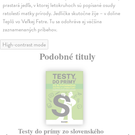
prastará jedľa, v ktorej letokruhoch sú popísané osudy
ratolestí matky prírody. Jedlička skutočne žije – v doline
Teplô vo Veľkej Fatre. Tu sa odohráva aj väčšina
zaznamenaných príbehov.
High-contrast mode
Podobné tituly
Testy do prímy zo slovenského
M