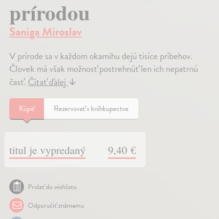
prírodou
Saniga Miroslav
V prírode sa v každom okamihu dejú tisíce príbehov.
Človek má však možnosť postrehnúť len ich nepatrnú
časť.
Čítať ďalej
↓
Kúpiť
Rezervovať v kníhkupectve
titul je vypredaný
9,40 €
Pridať do wishlistu
Odporučiť známemu