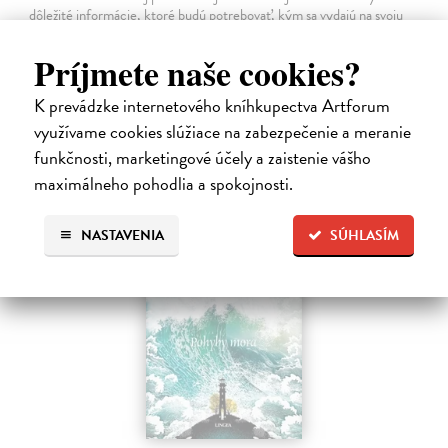
dôležité informácie, ktoré budú potrebovať, kým sa vydajú na svoju
prvú rybačku. Autor knihy Will Millard, skúsený rybár, cestovateľ a
moderátor…
Príjmete naše cookies?
Na sklade
?
K prevádzke internetového kníhkupectva Artforum
13,90 €
využívame cookies slúžiace na zabezpečenie a meranie
14,95 €
?
funkčnosti, marketingové účely a zaistenie vášho
maximálneho pohodlia a spokojnosti.
NASTAVENIA
SÚHLASÍM