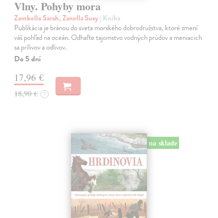
Vlny. Pohyby mora
Zambello Sarah, Zanella Susy
| Kniha
Publikácia je bránou do sveta morského dobrodružstva, ktoré zmení
váš pohľad na oceán. Odhaľte tajomstvo vodných prúdov a meniacich
sa prílivov a odlivov.
Do 5 dní
17,96 €
18,90 €
?
na sklade