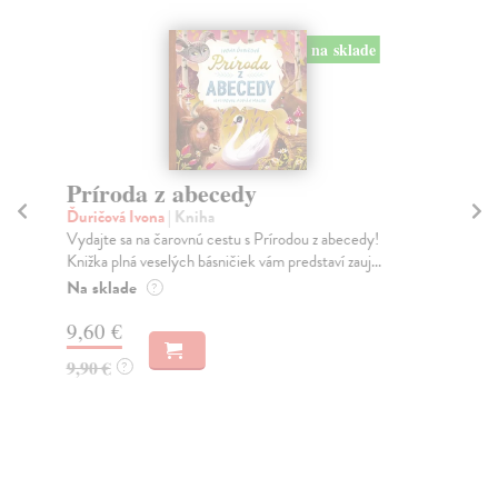
na sklade
Príroda z abecedy
M
Ďuričová Ivona
| Kniha
kol
Vydajte sa na čarovnú cestu s Prírodou z abecedy!
Ak 
Knižka plná veselých básničiek vám predstaví zauj...
vše
Na sklade
Do
?
9,60 €
12
9,90 €
12
?