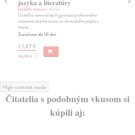
jazyka a literatúry
Mil
V b
kolektív autorov
| Kniha
vše
Učiteľmi osemročných gymnázií profesionálne
zostavená zbierka testov zo slovenského jazyka a
Na
literat...
13
Zasielame do 10 dní
14
13,87 €
14,30 €
?
High-contrast mode
Čitatelia s podobným vkusom si
kúpili aj: