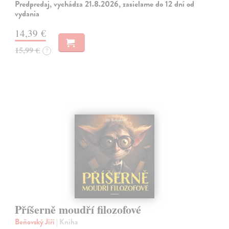
Predpredaj, vychádza 21.8.2026, zasielame do 12 dní od
vydania
14,39 €
15,99 €
?
Příšerně moudří filozofové
Beňovský Jiří
| Kniha