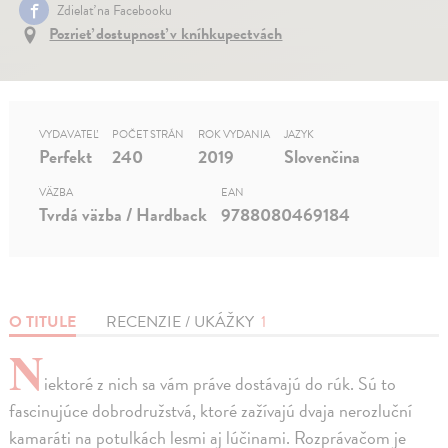
Zdielať na Facebooku
Pozrieť dostupnosť v kníhkupectvách
VYDAVATEĽ
POČET STRÁN
ROK VYDANIA
JAZYK
Perfekt
240
2019
Slovenčina
VÄZBA
EAN
Tvrdá väzba / Hardback
9788080469184
O TITULE
RECENZIE / UKÁŽKY
1
N
iektoré z nich sa vám práve dostávajú do rúk. Sú to
fascinujúce dobrodružstvá, ktoré zažívajú dvaja nerozluční
kamaráti na potulkách lesmi aj lúčinami. Rozprávačom je