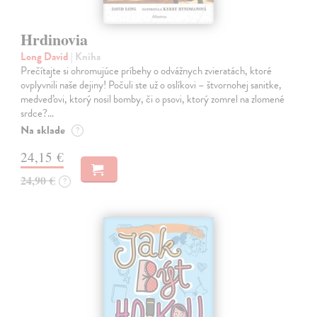
Hrdinovia
Long David
| Kniha
Prečítajte si ohromujúce príbehy o odvážnych zvieratách, ktoré
ovplyvnili naše dejiny! Počuli ste už o oslíkovi – štvornohej sanitke,
medveďovi, ktorý nosil bomby, či o psovi, ktorý zomrel na zlomené
srdce?…
Na sklade
?
24,15 €
24,90 €
?