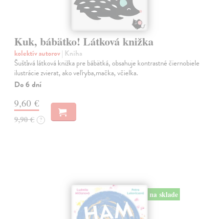
Kuk, bábätko! Látková knižka
kolektív autorov
| Kniha
Šušťavá látková knižka pre bábätká, obsahuje kontrastné čiernobiele
ilustrácie zvierat, ako veľryba,mačka, včielka.
Do 6 dní
9,60 €
9,90 €
?
na sklade