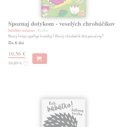
Spoznaj dotykom - veselých chrobáčikov
kolektív autorov
| Kniha
Ktorý hmyz opeľuje kvietky? Ktorý chrobáčik tká pavučiny?
Do 6 dní
10,56 €
10,89 €
?