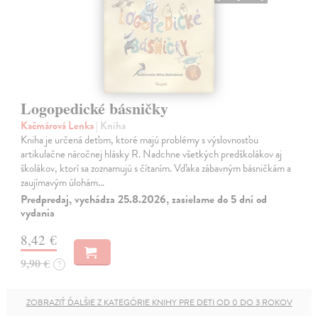
Logopedické básničky
Kačmárová Lenka
| Kniha
Kniha je určená deťom, ktoré majú problémy s výslovnosťou
artikulačne náročnej hlásky R. Nadchne všetkých predškolákov aj
školákov, ktorí sa zoznamujú s čítaním. Vďaka zábavným básničkám a
zaujímavým úlohám…
Predpredaj, vychádza 25.8.2026, zasielame do 5 dní od
vydania
8,42 €
9,90 €
?
ZOBRAZIŤ ĎALŠIE Z KATEGÓRIE KNIHY PRE DETI OD 0 DO 3 ROKOV