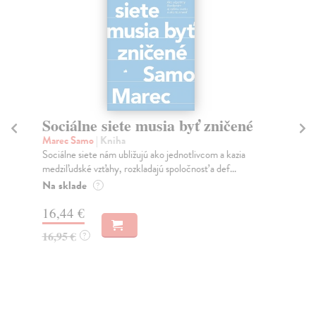
Sociálne siete musia byť zničené
S
K
Marec Samo
| Kniha
Sociálne siete nám ubližujú ako jednotlivcom a kazia
Mik
medziľudské vzťahy, rozkladajú spoločnosť a def...
Mon
o k
Na sklade
?
Na
16,44 €
23
16,95 €
?
24