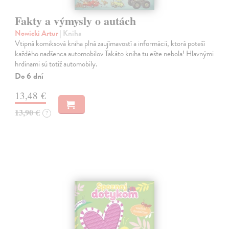
Fakty a výmysly o autách
Nowicki Artur
| Kniha
Vtipná komiksová kniha plná zaujímavostí a informácií, ktorá poteší
každého nadšenca automobilov Takáto kniha tu ešte nebola! Hlavnými
hrdinami sú totiž automobily.
Do 6 dní
13,48 €
13,90 €
?