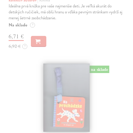
Ideálna prvá knižka pre vaše najmenšie deti. Je veľká akurát do
detských ručičiek, má oblú hranu a vďaka pevným stránkam vydrží aj
menej šetrné zaobchádzanie.
Na sklade
?
6,71 €
6,92 €
?
na sklade