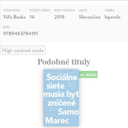
VYDAVATEĽ
POČET STRÁN
ROK VYDANIA
JAZYK
VÄZBA
YoYo Books
14
2019
Slovenčina
leporelo
EAN
9789463784191
High-contrast mode
Podobné tituly
na sklade