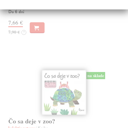
zaujme malé deti a zoznámi ich so zvieratami na farme.
Do 6 dní
7,66 €
7,90 €
?
na sklade
Čo sa deje v zoo?
kolektív autorov
| Kniha