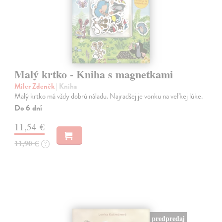
Malý krtko - Kniha s magnetkami
Miler Zdeněk
| Kniha
Malý krtko má vždy dobrú náladu. Najradšej je vonku na veľkej lúke.
Do 6 dní
11,54 €
11,90 €
?
predpredaj