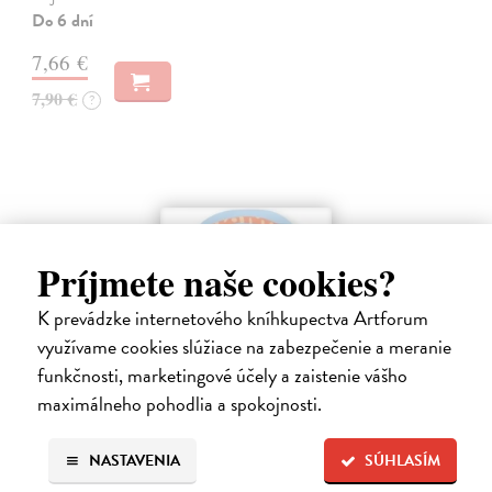
Do 6 dní
7,66 €
7,90 €
?
Príjmete naše cookies?
K prevádzke internetového kníhkupectva Artforum
využívame cookies slúžiace na zabezpečenie a meranie
funkčnosti, marketingové účely a zaistenie vášho
maximálneho pohodlia a spokojnosti.
Farma - Tvarované leporelo
NASTAVENIA
SÚHLASÍM
kolektív autorov
| Kniha
Táto knižka s veselými obrázkami a rôzne tvarovanými stránkami