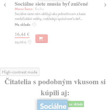
Sociálne siete musia byť zničené
S
K
Marec Samo
| Kniha
Sociálne siete nám ubližujú ako jednotlivcom a kazia
Mik
medziľudské vzťahy, rozkladajú spoločnosť a def...
Mon
o k
Na sklade
?
Na
16,44 €
23
16,95 €
?
24
High-contrast mode
Čitatelia s podobným vkusom si
kúpili aj:
na sklade