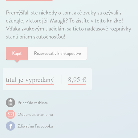
Premýšľali ste niekedy o tom, aké zvuky sa ozývali z
džungle, v ktorej žil Mauglí? To zistíte v tejto knižke!
Vďaka zvukovým tlačidlám sa tieto nadčasové rozprávky
stanú priam skutočnosťou!
Kúpiť
Rezervovať v kníhkupectve
titul je vypredaný
8,95 €
Pridať do wishlistu
Odporučiť známemu
Zdielať na Facebooku