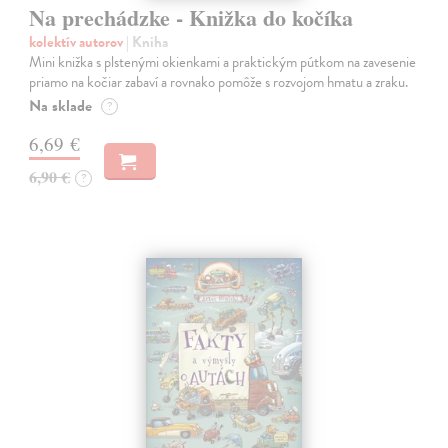
Na prechádzke - Knižka do kočíka
kolektív autorov
| Kniha
Mini knižka s plstenými okienkami a praktickým pútkom na zavesenie
priamo na kočiar zabaví a rovnako pomôže s rozvojom hmatu a zraku.
Na sklade
?
6,69 €
6,90 €
?