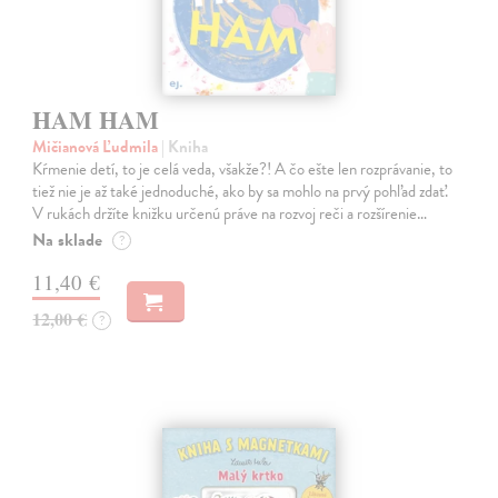
HAM HAM
Mičianová Ľudmila
| Kniha
Kŕmenie detí, to je celá veda, všakže?! A čo ešte len rozprávanie, to
tiež nie je až také jednoduché, ako by sa mohlo na prvý pohľad zdať.
V rukách držíte knižku určenú práve na rozvoj reči a rozšírenie…
Na sklade
?
11,40 €
12,00 €
?