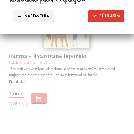
maximálneho pohodlia a spokojnosti.
NASTAVENIA
SÚHLASÍM
Farma - Tvarované leporelo
kolektív autorov
| Kniha
Táto knižka s veselými obrázkami a rôzne tvarovanými stránkami
zaujme malé deti a zoznámi ich so zvieratami na farme.
Do 4 dní
7,66 €
7,90 €
?