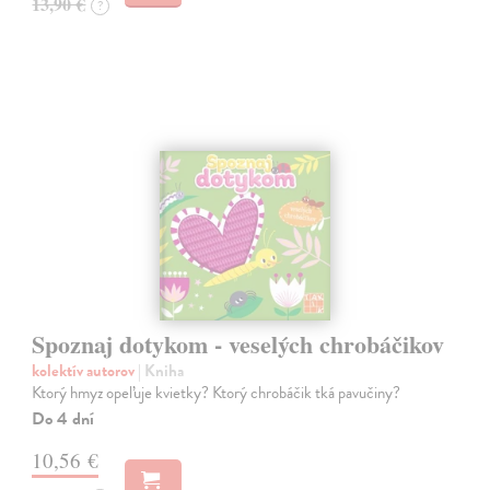
13,90 €
?
Spoznaj dotykom - veselých chrobáčikov
kolektív autorov
| Kniha
Ktorý hmyz opeľuje kvietky? Ktorý chrobáčik tká pavučiny?
Do 4 dní
10,56 €