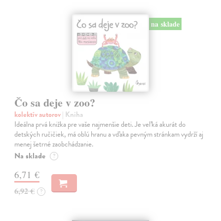
na sklade
Čo sa deje v zoo?
kolektív autorov
| Kniha
Ideálna prvá knižka pre vaše najmenšie deti. Je veľká akurát do
detských ručičiek, má oblú hranu a vďaka pevným stránkam vydrží aj
menej šetrné zaobchádzanie.
Na sklade
?
6,71 €
6,92 €
?