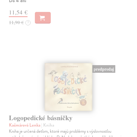
Do 4 dní
11,54 €
11,90 €
?
predpredaj
Logopedické básničky
Kačmárová Lenka
| Kniha
Kniha je určená deťom, ktoré majú problémy s výslovnosťou