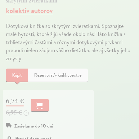
skrytými zvieratkami
kolektív autorov
Dotyková knižka so skrytými zvieratkami. Spoznajte
malé bytosti, ktoré žijú všade okolo nás! Táto knižka s
trblietavými časťami a rôznymi dotykovými prvkami
prebudí nielen záujem vášho dieťatka, ale aj všetky jeho
zmysly.
Kúpiť
Rezervovať v kníhkupectve
6,74 €
6,95 €
?
Zasielame do 10 dní
Pozrieť dostupnosť