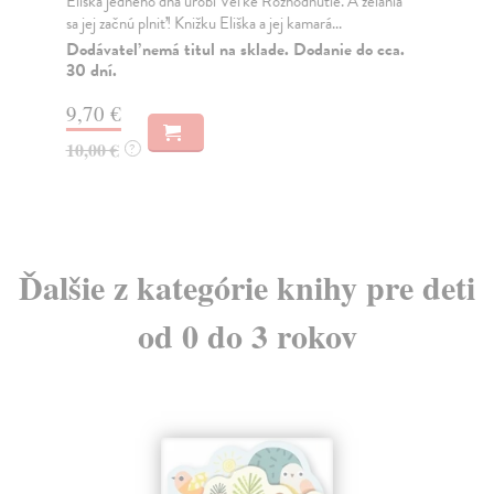
Royová Kristína
| Kniha
kol
Táto kniha je druhým zväzkom z úplne novej edície
Dot
literárnej tvorby Kristíny Royovej (1860 – 1936). ...
do 
Do 3 dní
Za
16,72 €
6,
17,60 €
6,
?
Ďalšie z kategórie knihy pre deti
od 0 do 3 rokov