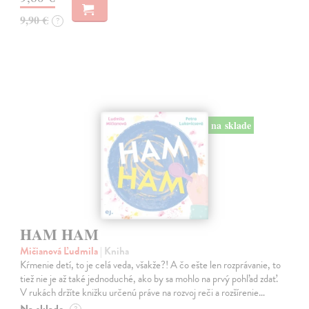
9,90 €
?
na sklade
HAM HAM
Mičianová Ľudmila
| Kniha
Kŕmenie detí, to je celá veda, všakže?! A čo ešte len rozprávanie, to
tiež nie je až také jednoduché, ako by sa mohlo na prvý pohľad zdať.
V rukách držíte knižku určenú práve na rozvoj reči a rozšírenie…
Na sklade
?