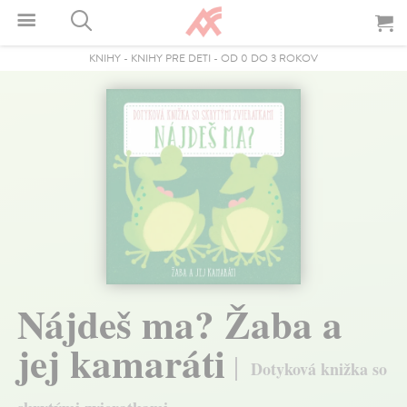
KNIHY
-
KNIHY PRE DETI
-
OD 0 DO 3 ROKOV
Nájdeš ma? Žaba a
jej kamaráti
Dotyková knižka so