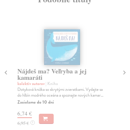
Nájdeš ma? Sliepočka a jej
N
kamaráti
k
kolektív autorov
| Kniha
kol
Dotyková knižka so skrytými zvieratkami. Vydajte sa
Dot
na farmu a spoznajte nových kamarátov! Táto kniž...
do 
Zasielame do 10 dní
Za
6,74 €
6,
6,95 €
6,
?