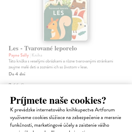
Les - Tvarované leporelo
Payne Sally
| Kniha
Táto knižka s veselými obrázkami a rôzne tvarovanými stránkami
zaujme malé deti a zoznámi ich so životom v lese.
Do 4 dní
7,66 €
7,90 €
Príjmete naše cookies?
?
K prevádzke internetového kníhkupectva Artforum
využívame cookies slúžiace na zabezpečenie a meranie
funkčnosti, marketingové účely a zaistenie vášho