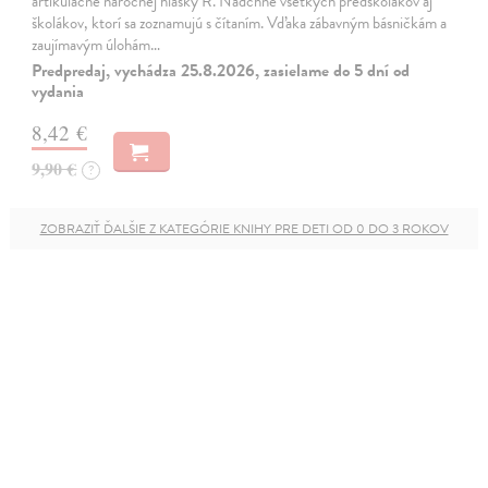
artikulačne náročnej hlásky R. Nadchne všetkých predškolákov aj
školákov, ktorí sa zoznamujú s čítaním. Vďaka zábavným básničkám a
zaujímavým úlohám…
Predpredaj, vychádza 25.8.2026, zasielame do 5 dní od
vydania
8,42 €
9,90 €
?
ZOBRAZIŤ ĎALŠIE Z KATEGÓRIE KNIHY PRE DETI OD 0 DO 3 ROKOV