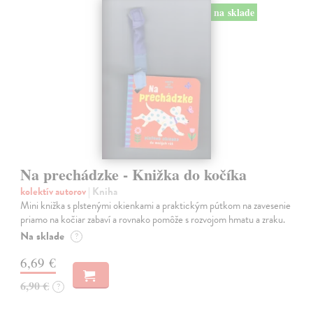
na sklade
Na prechádzke - Knižka do kočíka
kolektív autorov
| Kniha
Mini knižka s plstenými okienkami a praktickým pútkom na zavesenie
priamo na kočiar zabaví a rovnako pomôže s rozvojom hmatu a zraku.
Na sklade
?
6,69 €
6,90 €
?