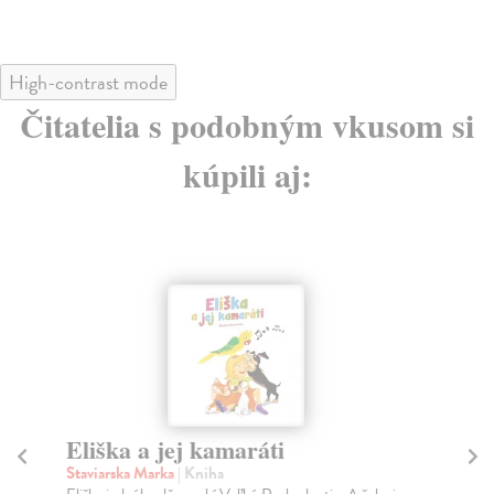
High-contrast mode
Čitatelia s podobným vkusom si
kúpili aj:
V slnečnej krajine / Traja
N
kamaráti / Navrátený raj
k