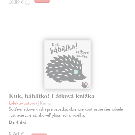
10,89 €
?
Kuk, bábätko! Látková knižka
kolektív autorov
| Kniha
Šušťavá látková knižka pre bábätká, obsahuje kontrastné čiernobiele
ilustrácie zvierat, ako veľryba,mačka, včielka.
Do 4 dní
9,60 €