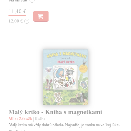
11,40 €
12,00 €
?
Malý krtko - Kniha s magnetkami
Miler Zdeněk
| Kniha
Malý krtko má vždy dobrú náladu. Najradšej je vonku na veľkej lúke.