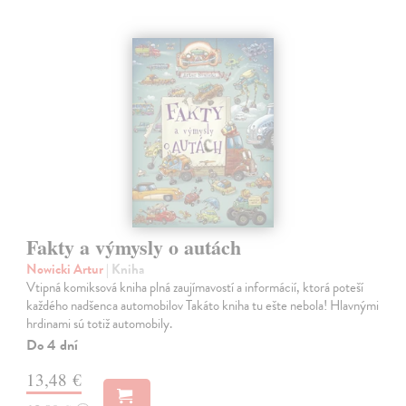
Fakty a výmysly o autách
Nowicki Artur
| Kniha
Vtipná komiksová kniha plná zaujímavostí a informácií, ktorá poteší
každého nadšenca automobilov Takáto kniha tu ešte nebola! Hlavnými
hrdinami sú totiž automobily.
Do 4 dní
13,48 €