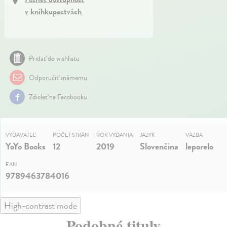
v kníhkupectvách
Pridať do wishlistu
Odporučiť známemu
Zdielať na Facebooku
VYDAVATEĽ
POČET STRÁN
ROK VYDANIA
JAZYK
VÄZBA
YoYo Books
12
2019
Slovenčina
leporelo
EAN
9789463784016
High-contrast mode
Podobné tituly