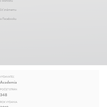
o wishlistu
iť známemu
na Facebooku
VYDAVATEĽ
Academia
POČET STRÁN
348
ROK VYDANIA