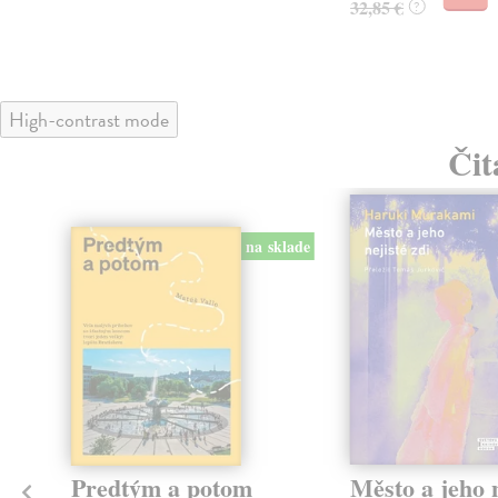
32,85 €
?
High-contrast mode
Čit
na sklade
Predtým a potom
Město a jeho n