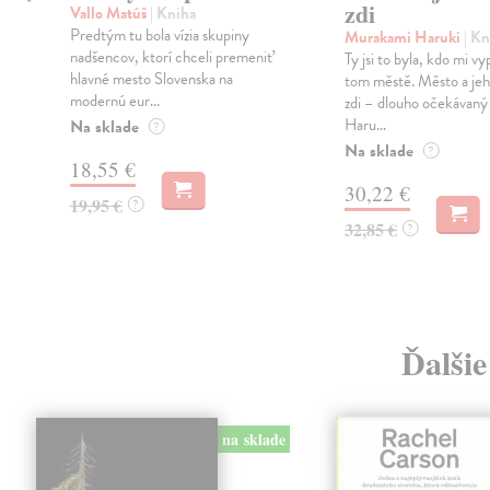
zdi
Vallo Matúš
| Kniha
Predtým tu bola vízia skupiny
Murakami Haruki
| Kn
nadšencov, ktorí chceli premeniť
Ty jsi to byla, kdo mi vy
hlavné mesto Slovenska na
tom městě. Město a jeh
modernú eur...
zdi – dlouho očekávan
Haru...
Na sklade
?
Na sklade
?
18,55 €
30,22 €
19,95 €
?
32,85 €
?
Ďalšie
na sklade