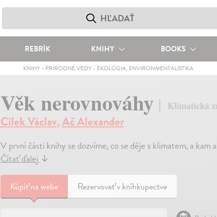
REBRÍK
KNIHY
BOOKS
KNIHY
-
PRÍRODNÉ VEDY
-
EKOLÓGIA, ENVIRONMENTALISTIKA
Věk nerovnováhy
Klimatická zm
Cílek Václav
,
Ač Alexander
V první části knihy se dozvíme, co se děje s klimatem, a kam 
Čítať ďalej
↓
Kúpiť
na webe
Rezervovať v kníhkupectve