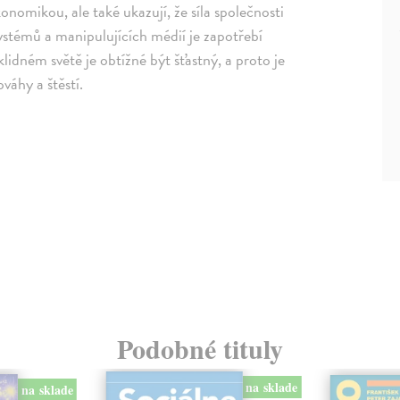
konomikou, ale také ukazují, že síla společnosti
ystémů a manipulujících médií je zapotřebí
lidném světě je obtížné být šťastný, a proto je
váhy a štěstí.
Podobné tituly
na sklade
na sklade