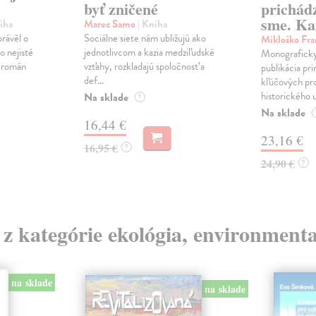
byť zničené
prichád
sme. Ka
iha
Marec Samo
| Kniha
právěl o
Sociálne siete nám ubližujú ako
Mikloško Fra
o nejisté
jednotlivcom a kazia medziľudské
Monograficky
ý román
vzťahy, rozkladajú spoločnosť a
publikácia pri
def...
kľúčových pr
historického u
Na sklade
?
Na sklade
16,44 €
23,16 €
16,95 €
?
24,90 €
?
 z kategórie ekológia, environmenta
na sklade
na sklade