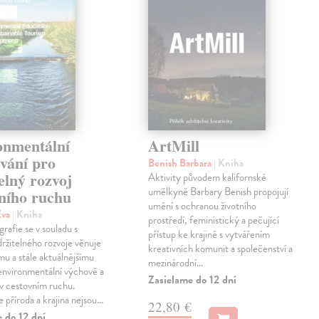
onmentální
ArtMill
vání pro
Benish Barbara
| Kniha
elný rozvoj
Aktivity původem kalifornské
umělkyně Barbary Benish propojují
vního ruchu
umění s ochranou životního
Eva
| Kniha
prostředí, feministický a pečující
rafie se v souladu s
přístup ke krajině s vytvářením
držitelného rozvoje věnuje
kreativních komunit a společenství a
u a stále aktuálnějšímu
mezinárodní…
environmentální výchově a
Zasielame do 12 dní
 v cestovním ruchu.
e příroda a krajina nejsou…
22,80 €
 do 12 dní