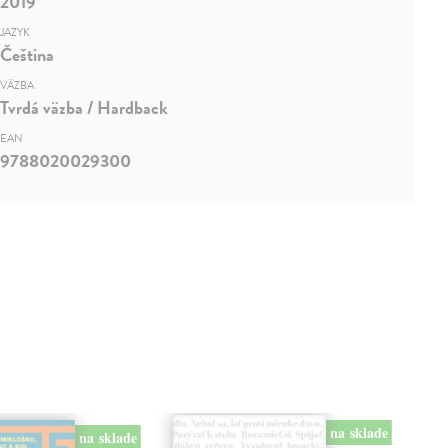
2019
JAZYK
Čeština
VÄZBA
Tvrdá väzba / Hardback
EAN
9788020029300
na sklade
na sklade