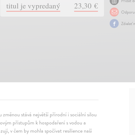
Pridať d
titul je vypredaný
23,30 €
Odporuč
Zdielať 
změnou stává největší přírodní i sociální silou
i novým přístupům k hospodaření s vodou a
zují, v čem by mohla spočívat resilience naší