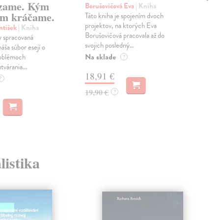
zame. Kým
Borušovičová Eva
| Kniha
Kun
m kráčame.
Táto kniha je spojením dvoch
Poma
projektov, na ktorých Eva
čty
ntišek
| Kniha
Borušovičová pracovala až do
naps
 spracovaná
svojich posledný...
česk
náša súbor esejí o
Na sklade
Na 
oblémoch
?
tvárania...
18,91 €
14
?
19,90 €
15,
?
listika