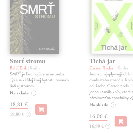
Smrť stromu
Tichá jar
Baláž Erik
| Kniha
Carson Rachel
| Kniha
SMRŤ je fascinujúca sama osebe.
Jedna z najvplyvnejších kn
Týka sa každej živej bytosti, rovnako
dvadsiateho storočia. Knih
ľudí aj stromov.
od Rachel Carson z roku 
jednou z mála kníh, ktoré 
Na sklade
?
nárokovať na epochálny v
18,81 €
Na sklade
?
19,80 €
?
16,06 €
16,90 €
?