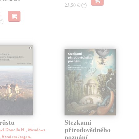
23,50 €
?
€
?
růstu
Stezkami
přírodovědného
vá Donella H., Meadows
poznání
, Randers Jorgen,