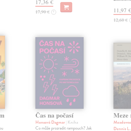
17,36 €
11,97 
17,90 €
?
12,60 €
em
Čas na počasí
Meze 
Honsová Dagmar
| Kniha
Meadowso
ou
Co může prozradit rampouch? Jak
Dennis L.