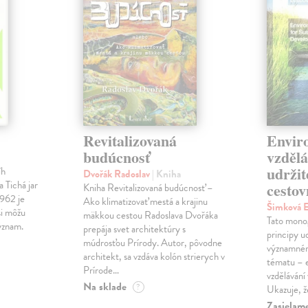
Revitalizovaná
Envir
budúcnosť
vzdělá
udržit
íh
Dvořák Radoslav
| Kniha
a Tichá jar
cesto
Kniha Revitalizovaná budúcnosť –
1962 je
Ako klimatizovať mestá a krajinu
Šimková 
si môžu
mäkkou cestou Radoslava Dvořáka
Tato monog
ýznam.
prepája svet architektúry s
principy u
múdrosťou Prírody. Autor, pôvodne
významném
architekt, sa vzdáva kolón strierych v
tématu – 
Prírode…
vzdělávání
Na sklade
?
Ukazuje, ž
Zasielame