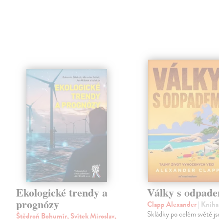
Ekologické trendy a
Války s odpad
prognózy
Clapp Alexander
| Kniha
Skládky po celém světě js
Štědroň Bohumír, Svítek Miroslav,