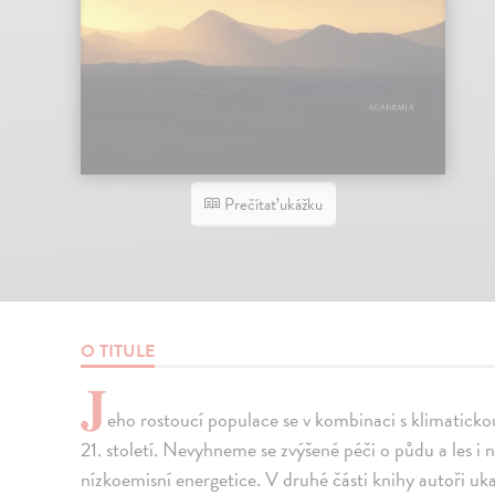
Prečítať ukážku
O TITULE
J
eho rostoucí populace se v kombinaci s klimatickou 
21. století. Nevyhneme se zvýšené péči o půdu a les 
nízkoemisní energetice. V druhé části knihy autoři uka