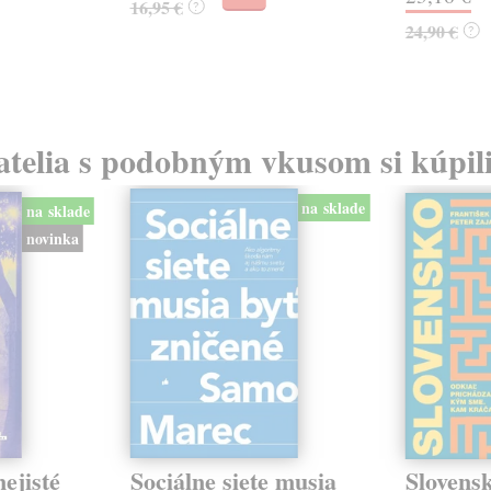
16,95 €
?
24,90 €
?
atelia s podobným vkusom si kúpili
na sklade
na sklade
novinka
ejisté
Sociálne siete musia
Slovens