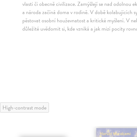
vlasti či obecně civilizace. Zamýšlejí se nad odolnou e
a národa začíná doma v rodině. V době kolabujících s
pěstovat osobní houževnatost a kritické myšlení. V nek
důležité uvědomit si, kde vzniká a jak mizí pocity rovno
High-contrast mode