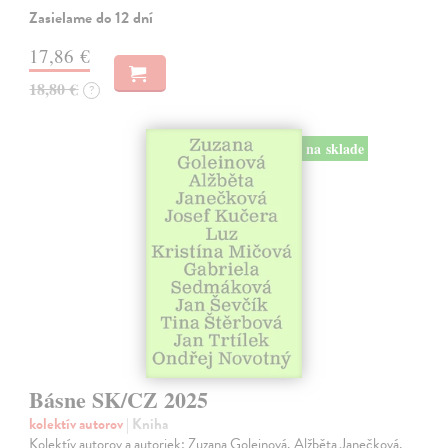
Zasielame do 12 dní
17,86 €
18,80 €
?
na sklade
Básne SK/CZ 2025
kolektív autorov
| Kniha
Kolektív autorov a autoriek: Zuzana Goleinová, Alžběta Janečková,