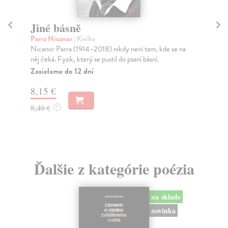
Jiné básně
M
Parra Nicanor
| Kniha
Val
Nicanor Parra (1914–2018) nikdy není tam, kde se na
Dne
něj čeká. Fyzik, který se pustil do psaní básní.
dro
Čer
Zasielame do 12 dní
Za
8,15 €
6,
8,40 €
?
6,
Ďalšie z kategórie poézia
na sklade
novinka