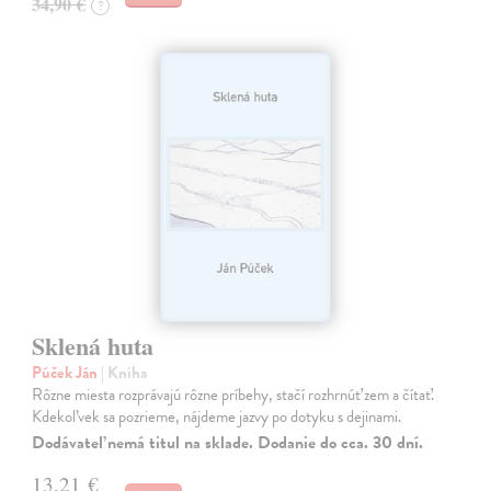
34,90 €
?
Sklená huta
Púček Ján
| Kniha
Rôzne miesta rozprávajú rôzne príbehy, stačí rozhrnúť zem a čítať.
Kdekoľvek sa pozrieme, nájdeme jazvy po dotyku s dejinami.
Dodávateľ nemá titul na sklade. Dodanie do cca. 30 dní.
13,21 €