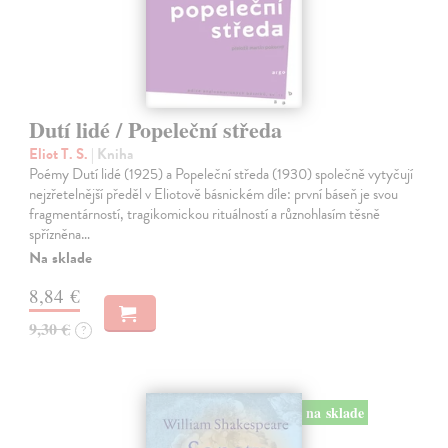
Dutí lidé / Popeleční středa
Eliot T. S.
| Kniha
Poémy Dutí lidé (1925) a Popeleční středa (1930) společně vytyčují
nejzřetelnější předěl v Eliotově básnickém díle: první báseň je svou
fragmentárností, tragikomickou rituálností a různohlasím těsně
spřízněna…
Na sklade
8,84 €
9,30 €
?
na sklade