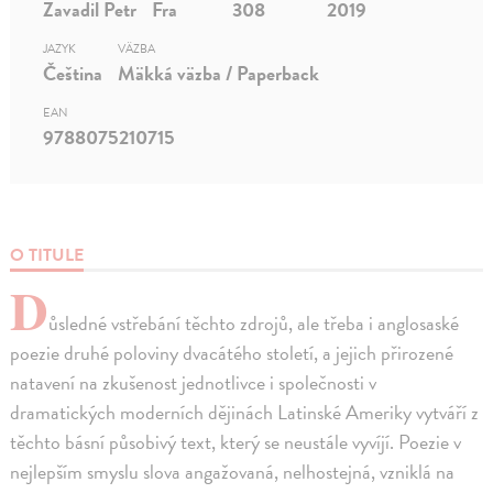
Zavadil Petr
Fra
308
2019
JAZYK
VÄZBA
Čeština
Mäkká väzba / Paperback
EAN
9788075210715
O TITULE
D
ůsledné vstřebání těchto zdrojů, ale třeba i anglosaské
poezie druhé poloviny dvacátého století, a jejich přirozené
natavení na zkušenost jednotlivce i společnosti v
dramatických moderních dějinách Latinské Ameriky vytváří z
těchto básní působivý text, který se neustále vyvíjí. Poezie v
nejlepším smyslu slova angažovaná, nelhostejná, vzniklá na