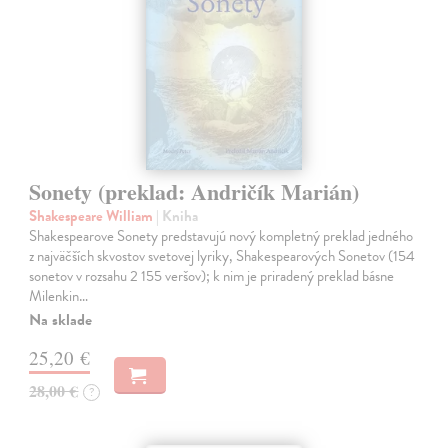
Sonety (preklad: Andričík Marián)
Shakespeare William
| Kniha
Shakespearove Sonety predstavujú nový kompletný preklad jedného
z najväčších skvostov svetovej lyriky, Shakespearových Sonetov (154
sonetov v rozsahu 2 155 veršov); k nim je priradený preklad básne
Milenkin…
Na sklade
25,20 €
28,00 €
?