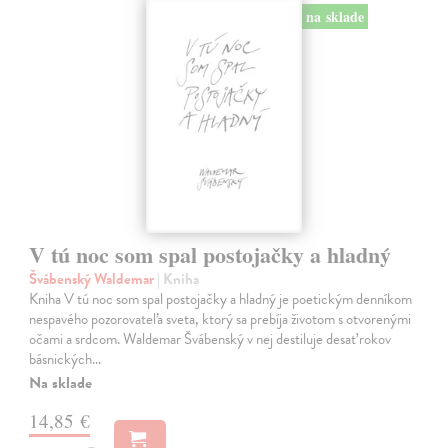
na sklade
V tú noc som spal postojačky a hladný
Švábenský Waldemar
| Kniha
Kniha V tú noc som spal postojačky a hladný je poetickým denníkom
nespavého pozorovateľa sveta, ktorý sa prebíja životom s otvorenými
očami a srdcom. Waldemar Švábenský v nej destiluje desať rokov
básnických…
Na sklade
14,85 €