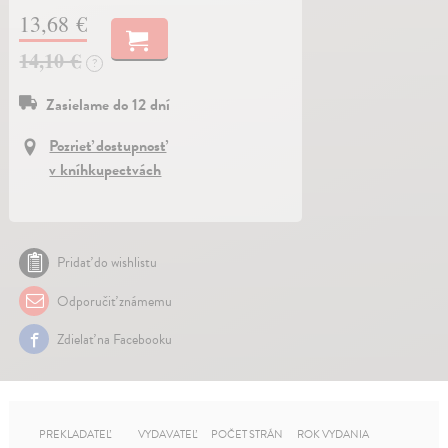
13,68 €
14,10 €
?
Zasielame do 12 dní
Pozrieť dostupnosť
v kníhkupectvách
Pridať do wishlistu
Odporučiť známemu
Zdielať na Facebooku
PREKLADATEĽ
VYDAVATEĽ
POČET STRÁN
ROK VYDANIA