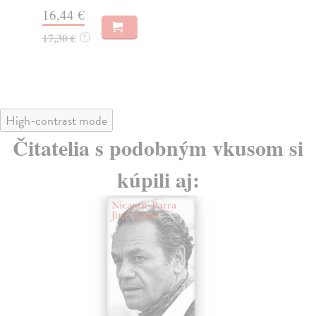
16,44 €
13
17,30 €
14
?
High-contrast mode
Čitatelia s podobným vkusom si
kúpili aj: