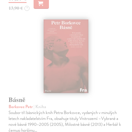
13,90 €
?
Básně
Borkovec Petr
| Kniha
Soubor tří básnických knih Petra Borkovce, vydaných v minulých
letech nakladatelstvím Fra, obsahuje tituly Vnitrozemí –Vybrané a
nové básně 1990–2005 (2005), Milostné básně (2013) a Herbář k
čemusi horšímu…