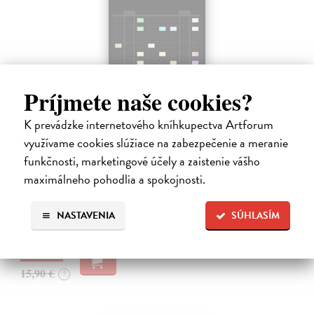
Príjmete naše cookies?
K prevádzke internetového kníhkupectva Artforum
Záznam o vzniku zvláštneho sveta
využívame cookies slúžiace na zabezpečenie a meranie
Ábelová Mirka
| Kniha
funkčnosti, marketingové účely a zaistenie vášho
Po úspešných a vypredaných básnických zbierkach Striptíz, Na!,
maximálneho pohodlia a spokojnosti.
Básničky pre domáce paničky, Večný pocit nedele a Dom, vydáva
slovenská poetka Mirka Ábelová novú básnickú zbierku. Záznam o
vzniku zvláštneho…
NASTAVENIA
SÚHLASÍM
Na sklade
14,31 €
15,90 €
?