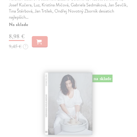
Josef Kučera, Luz, Kristína Mičová, Gabriela Sedmáková, Jan Ševčík,
Tina Štěrbová, Jan Trtílek, Ondřej Novotný Zborník desiatich
najlepších…
Na sklade
8,98 €
9,45 €
?
na sklade