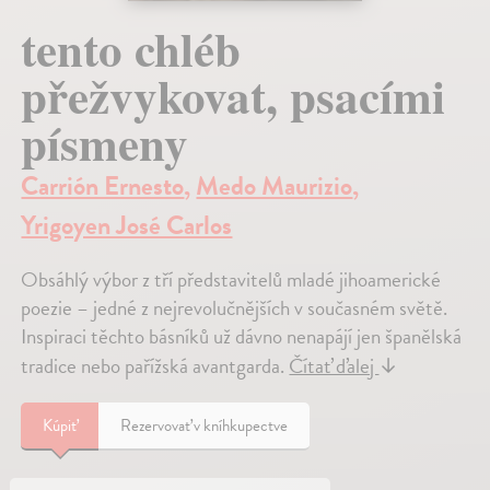
tento chléb
přežvykovat, psacími
písmeny
Carrión Ernesto
,
Medo Maurizio
,
Yrigoyen José Carlos
Obsáhlý výbor z tří představitelů mladé jihoamerické
poezie – jedné z nejrevolučnějších v současném světě.
Inspiraci těchto básníků už dávno nenapájí jen španělská
tradice nebo pařížská avantgarda.
Čítať ďalej
↓
Kúpiť
Rezervovať v kníhkupectve