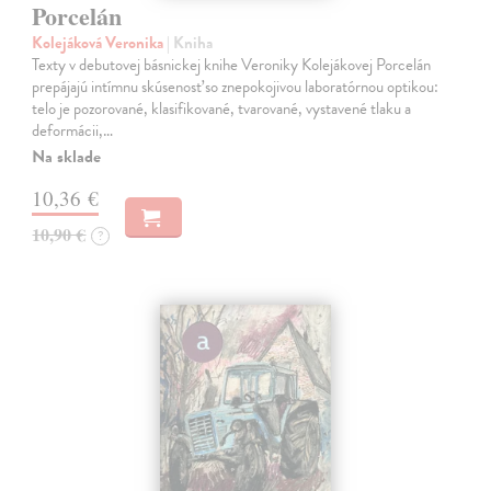
Porcelán
Kolejáková Veronika
| Kniha
Texty v debutovej básnickej knihe Veroniky Kolejákovej Porcelán
prepájajú intímnu skúsenosť so znepokojivou laboratórnou optikou:
telo je pozorované, klasifikované, tvarované, vystavené tlaku a
deformácii,…
Na sklade
10,36 €
10,90 €
?