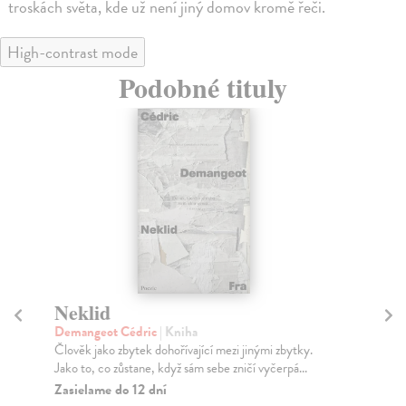
troskách světa, kde už není jiný domov kromě řeči.
High-contrast mode
Podobné tituly
Neklid
K
Demangeot Cédric
| Kniha
Pet
Člověk jako zbytek dohořívající mezi jinými zbytky.
Bri
Jako to, co zůstane, když sám sebe zničí vyčerpá...
všu
Zasielame do 12 dní
Na