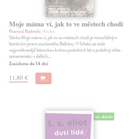
Moje máma ví, jak to ve městech chodí
Petrovič Radmila
| Kniha
Sbírka Moje máma ví, jak to ve městech chodí je mimořádným
literárním jevem současného Balkánu. V Srbsku se stala
nejprodávanější básnickou knihou posledních let a podobný ohlas
zaznamenala i v dalších…
Zasielame do 14 dní
11,80 €
na sklade