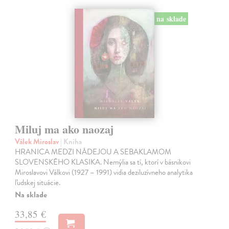
na sklade
Miluj ma ako naozaj
Válek Miroslav
| Kniha
HRANICA MEDZI NÁDEJOU A SEBAKLAMOM
SLOVENSKÉHO KLASIKA. Nemýlia sa tí, ktorí v básnikovi
Miroslavovi Válkovi (1927 – 1991) vidia deziluzívneho analytika
ľudskej situácie.
Na sklade
33,85 €