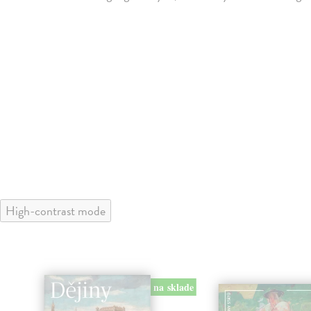
High-contrast mode
na sklade