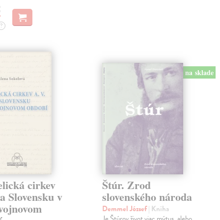
€
?
na sklade
lická cirkev
Štúr. Zrod
a Slovensku v
slovenského národa
vojnovom
Demmel József
| Kniha
Je Štúrov život viac mýtus, alebo