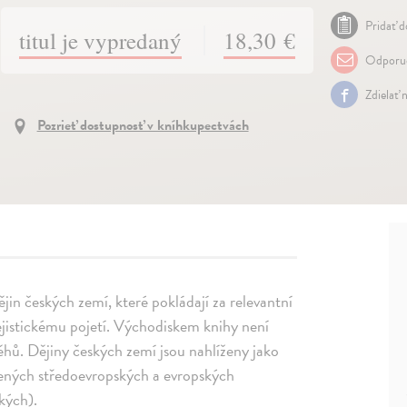
Pridať d
titul je vypredaný
18,30 €
Odporuč
Zdielať 
Pozrieť dostupnosť v kníhkupectvách
jin českých zemí, které pokládají za relevantní
sejistickému pojetí. Východiskem knihy není
ěhů. Dějiny českých zemí jsou nahlíženy jako
zených středoevropských a evropských
kých).