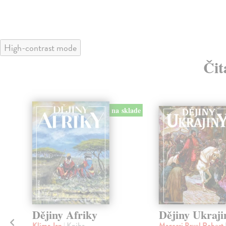
High-contrast mode
Čit
na sklade
Dějiny Afriky
Dějiny Ukraji
Klíma Jan
| Kniha
Magocsi Pavel Robert