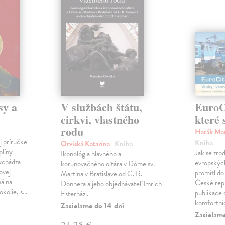
sy a
V službách štátu,
EuroCi
cirkvi, vlastného
které 
rodu
Harák Mar
j príručke
Kniha
Orviská Katarína
| Kniha
plíny
Jak se zrod
Ikonológia hlavného a
vychádza
evropských 
korunovačného oltára v Dóme sv.
ovej
promítl do
Martina v Bratislave od G. R.
ná na
České repu
Donnera a jeho objednávateľ Imrich
okolie, s…
publikace o
Esterházi.
komfortní
Zasielame do 14 dní
Zasielam
24,25 €