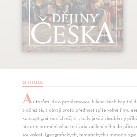
O TITULE
A
utorům jde o problémovou bilanci těch kapitol dě
a důležité, a dávají proto přednost spíše volnějšímu e
koncept „národních dějin“, tedy jakési zásobárny příb
historie proměnlivého teritoria začleněného do přiro
souvislostí (geografických, tematických i metodologic