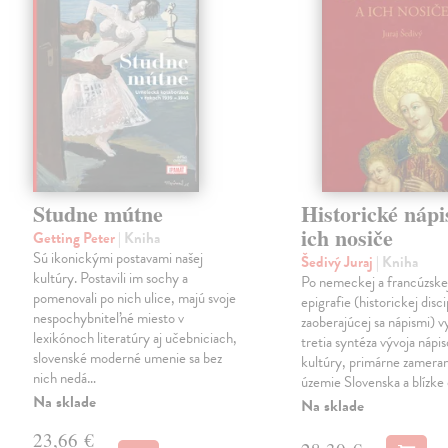
Studne mútne
Historické nápi
ich nosiče
Getting Peter
| Kniha
Sú ikonickými postavami našej
Šedivý Juraj
| Kniha
kultúry. Postavili im sochy a
Po nemeckej a francúzske
pomenovali po nich ulice, majú svoje
epigrafie (historickej disci
nespochybniteľné miesto v
zaoberajúcej sa nápismi) 
lexikónoch literatúry aj učebniciach,
tretia syntéza vývoja nápis
slovenské moderné umenie sa bez
kultúry, primárne zamera
nich nedá…
územie Slovenska a blízke 
Na sklade
Na sklade
23,66 €