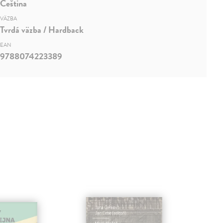
Čeština
VÄZBA
Tvrdá väzba / Hardback
EAN
9788074223389