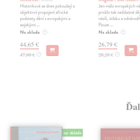
Historikové se dnes pokoušejí o
Jen málo evropských n
objektivní propojení africké
prožilo tak nešťastné dě
podstaty dění s evropskými a
násilí, útlaku a odnárod
asijskými ...
Pouze ...
Na sklade
Na sklade
?
?
44,65 €
26,79 €
47,00 €
28,20 €
?
?
Ďal
na sklade