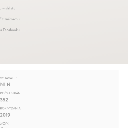
o wishlistu
iť známemu
na Facebooku
VYDAVATEĽ
NLN
POČET STRÁN
352
ROK VYDANIA
2019
JAZYK