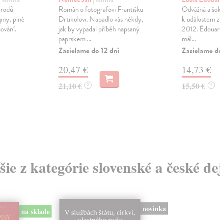
árodů
Román o fotografovi Františku
Odvážná a šok
jiny, plné
Drtikolovi. Napadlo vás někdy,
k událostem z
ňování.
jak by vypadal příběh napsaný
2012. Édouarda
paprskem ...
mál...
Zasielame do 12 dní
Zasielame d
20,47 €
14,73 €
21,10 €
15,50 €
?
?
šie z kategórie slovenské a české de
novinka
na sklade