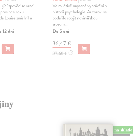
ující zpověď se vrací
Velmi čtivě napsané vyprávění o
Gui
 prosince roku
historii psychologie. Autorovi se
Pod
 Louise znásilnil a
podařilo spojit novinářskou
poj
srozum...
pro
lite
o 12 dní
Do 5 dní
Zas
36,47 €
26
37,60 €
?
27,
jiny
na sklade