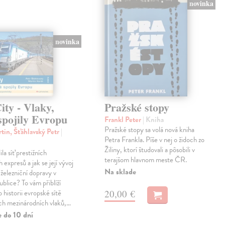
novinka
novinka
ty - Vlaky,
Pražské stopy
spojily Evropu
Frankl Peter
| Kniha
Pražské stopy sa volá nová kniha
tin, Šťáhlavský Petr
|
Petra Frankla. Píše v nej o židoch zo
Žiliny, ktorí študovali a pôsobili v
ila síť prestižních
terajšom hlavnom meste ČR.
expresů a jak se její vývoj
Na sklade
 železniční dopravy v
blice? To vám přiblíží
20,00 €
 historii evropské sítě
ch mezinárodních vlaků,…
e do 10 dní