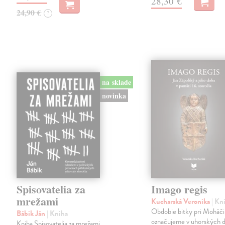
28,30 €
24,90 €
?
na sklade
novinka
Spisovatelia za
Imago regis
mrežami
Kucharská Veronika
| Kn
Obdobie bitky pri Moháči
Bábik Ján
| Kniha
označujeme v uhorských d
Kniha Spisovatelia za mrežami