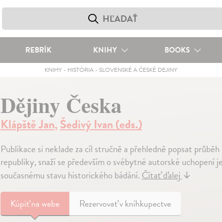
REBRÍK
KNIHY
BOOKS
KNIHY
-
HISTÓRIA
-
SLOVENSKÉ A ČESKÉ DEJINY
Dějiny Česka
Klápště Jan
,
Šedivý Ivan (eds.)
Publikace si neklade za cíl stručně a přehledně popsat průběh
republiky, snaží se především o svébytné autorské uchopení j
současnému stavu historického bádání.
Čítať ďalej
↓
Kúpiť
na webe
Rezervovať v kníhkupectve