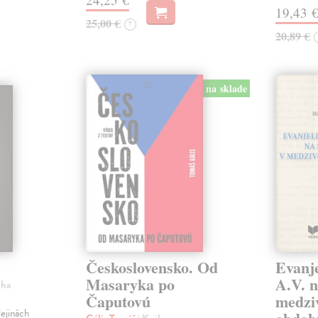
19,43 
25,00 €
?
20,89 €
na sklade
Československo. Od
Evanje
Masaryka po
A.V. n
iha
Čaputovú
medzi
ejinách