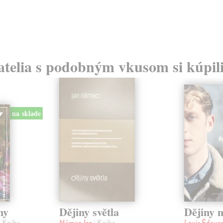
atelia s podobným vkusom si kúpili
na sklade
ny
Dějiny světla
Dějiny n
| Kniha
Němec Jan
| Kniha
Louis Édoua