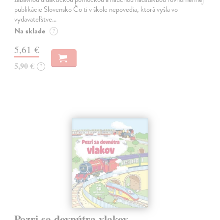
publikácie Slovensko Čo ti v škole nepovedia, ktorá vyšla vo
vydavateľstve…
Na sklade
?
5,61 €
5,90 €
?
Pozri sa dovnútra vlakov