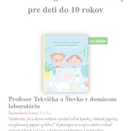
pre deti do 10 rokov
na sklade
Profesor Tekvička a Števko v domácom
laboratóriu
Šušaníková Ivana
| Kniha
Vedeli ste, že si doma môžete vyrobiť soľné šperky, vlastné jogurty,
recyklovaný papier aj dúhu? Vyskúšajte so svojimi deťmi tridsať
jednoduchých pokusov s bežnými predmetmi a materiálmi.