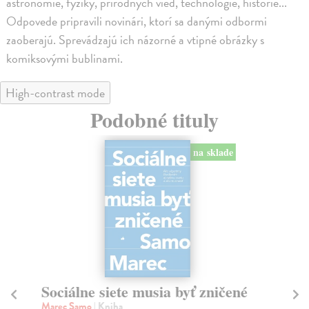
astronómie, fyziky, prírodných vied, technológie, histórie...
Odpovede pripravili novinári, ktorí sa danými odbormi
zaoberajú. Sprevádzajú ich názorné a vtipné obrázky s
komiksovými bublinami.
High-contrast mode
Podobné tituly
na sklade
Sociálne siete musia byť zničené
S
K
Marec Samo
| Kniha