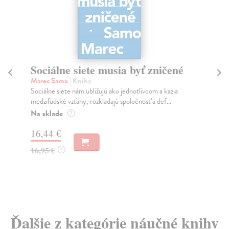
Sociálne siete musia byť zničené
S
K
Marec Samo
| Kniha
Sociálne siete nám ubližujú ako jednotlivcom a kazia
Mik
medziľudské vzťahy, rozkladajú spoločnosť a def...
Mon
o k
Na sklade
?
Na
16,44 €
23
16,95 €
?
24
Ďalšie z kategórie náučné knihy