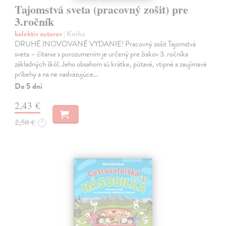
Tajomstvá sveta (pracovný zošit) pre
3.ročník
kolektív autorov
| Kniha
DRUHÉ INOVOVANÉ VYDANIE! Pracovný zošit Tajomstvá
sveta – čítanie s porozumením je určený pre žiakov 3. ročníka
základných škôl. Jeho obsahom sú krátke, pútavé, vtipné a zaujímavé
príbehy a na ne nadväzujúce…
Do 5 dní
2,43 €
2,50 €
?