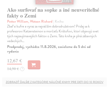
Ako surfovať na sopke a iné neuveriteľné
fakty o Zemi
Potter William, Watson Richard
| Kniha
Zbaľ si kufre a vyraz za najväčším dobrodružstvom! Pridaj sa k
profesorovi Katzensteinovi a morčaťu Krištofovi, ktorí objavujú svet
tých najzaujímavejších faktov o Zemi. Táto kniha je plná zábavných
vedeckých…
Predpredaj, vychádza 11.8.2026, zasielame do 5 dní od
vydania
12,67 €
14,90 €
?
ZOBRAZIŤ ĎALŠIE Z KATEGÓRIE NÁUČNÉ KNIHY PRE DETI DO 10 ROKOV