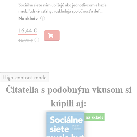
Sociálne siete nám ubližujú ako jednotlivcom a kazia
Mik
medziľudské vzťahy, rozkladajú spoločnosť a def...
Mon
o k
Na sklade
?
Na
16,44 €
23
16,95 €
?
24
High-contrast mode
Čitatelia s podobným vkusom si
kúpili aj:
na sklade