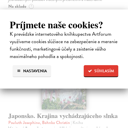
Na sklade
?
14,20 €
Príjmete naše cookies?
14,95 €
?
K prevádzke internetového kníhkupectva Artforum
využívame cookies slúžiace na zabezpečenie a meranie
funkčnosti, marketingové účely a zaistenie vášho
maximálneho pohodlia a spokojnosti.
na sklade
NASTAVENIA
SÚHLASÍM
Japonsko. Krajina vychádzajúceho slnka
Pauluth Josephine, Bohnke Christin
| Kniha