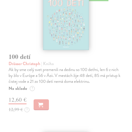
100 detí
Drösser Christoph
| Kniha
Ak by sme celý svet premenili na dedinu so 100 deťmi, len 6 z nich
by žilo v Európe a 56 v Ázii. V mestách žije 48 detí, 85 má prístup k
čistej vode a 21 zo 100 detí nemá doma elektrinu.
Na sklade
?
12,60 €
12,99 €
?