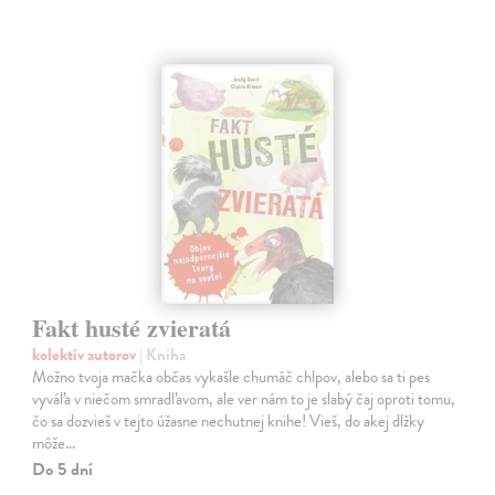
Fakt husté zvieratá
kolektív autorov
| Kniha
Možno tvoja mačka občas vykašle chumáč chlpov, alebo sa ti pes
vyváľa v niečom smradľavom, ale ver nám to je slabý čaj oproti tomu,
čo sa dozvieš v tejto úžasne nechutnej knihe! Vieš, do akej dlžky
môže…
Do 5 dní