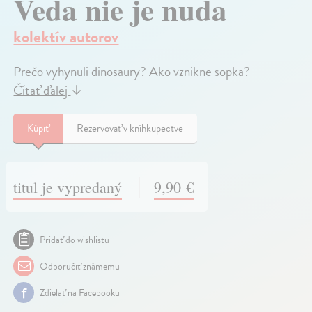
Veda nie je nuda
kolektív autorov
Prečo vyhynuli dinosaury? Ako vznikne sopka?
Čítať ďalej
↓
Kúpiť
Rezervovať v kníhkupectve
titul je vypredaný
9,90 €
Pridať do wishlistu
Odporučiť známemu
Zdielať na Facebooku