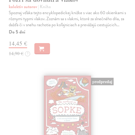
kolektív autorov
| Kniha
Spoznaj vďaka tejto encyklopedickej knižke s viac ako 60 okienkami s
rôznymi typmi vlakov. Zoznám sa s vlakmi, ktoré za slnečného dňa, za
dažďa či v snehu rachotia po koľajniciach a prevážajú cestujúcich…
Do 5 dní
14,45 €
14,90 €
?
predpredaj