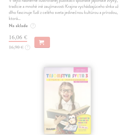
V tejto nádherne ilustrovanej publikácii spoznáte japonské zvyky,
tradície a mnohé iné zaujímavosti Krajina vychádzajúceho slnka už
dlho fascinuje ľudí z celého sveta jedinečnou kultúrou a prírodou,
ktorá…
Na sklade
?
16,06 €
16,90 €
?