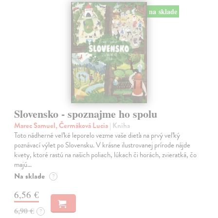
na sklade
Slovensko - spoznajme ho spolu
Marec Samuel, Čermáková Lucia
| Kniha
Toto nádherné veľké leporelo vezme vaše dieťa na prvý veľký
poznávací výlet po Slovensku. V krásne ilustrovanej prírode nájde
kvety, ktoré rastú na našich poliach, lúkach či horách, zvieratká, čo
majú…
Na sklade
?
6,56 €
6,90 €
?