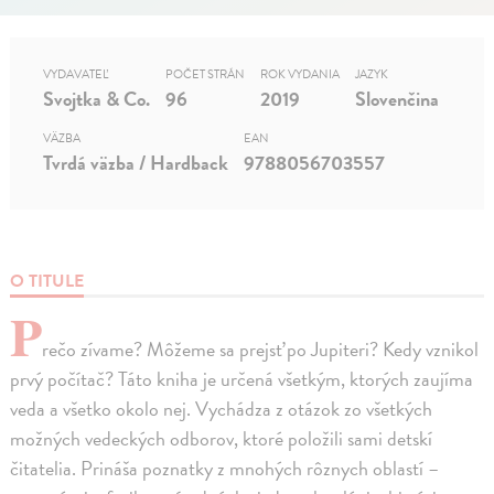
VYDAVATEĽ
POČET STRÁN
ROK VYDANIA
JAZYK
Svojtka & Co.
96
2019
Slovenčina
VÄZBA
EAN
Tvrdá väzba / Hardback
9788056703557
O TITULE
P
rečo zívame? Môžeme sa prejsť po Jupiteri? Kedy vznikol
prvý počítač? Táto kniha je určená všetkým, ktorých zaujíma
veda a všetko okolo nej. Vychádza z otázok zo všetkých
možných vedeckých odborov, ktoré položili sami detskí
čitatelia. Prináša poznatky z mnohých rôznych oblastí –