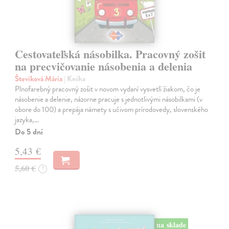
Cestovateľská násobilka. Pracovný zošit
na precvičovanie násobenia a delenia
Števíková Mária
| Kniha
Plnofarebný pracovný zošit v novom vydaní vysvetlí žiakom, čo je
násobenie a delenie, názorne pracuje s jednotlivými násobilkami (v
obore do 100) a prepája námety s učivom prírodovedy, slovenského
jazyka,…
Do 5 dní
5,43 €
5,60 €
?
na sklade