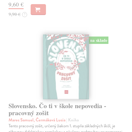
9,60 €
9,90 €
?
na sklade
Slovensko. Čo ti v škole nepovedia -
pracovný zošit
Marec Samuel, Čermáková Lucia
| Kniha
Tento pracovný zošit, určený žiakom 1. stupňa základných škôl, je
zábavnou didaktickou pomôckou a náučnou nadstavbou rovnomennej