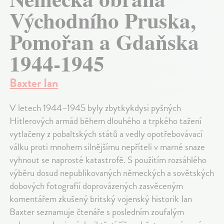
Východního Pruska,
Pomořan a Gdaňska
1944-1945
Baxter Ian
V letech 1944–1945 byly zbytkykdysi pyšných
Hitlerových armád během dlouhého a trpkého tažení
vytlačeny z pobaltských států a vedly opotřebovávací
válku proti mnohem silnějšímu nepříteli v marné snaze
vyhnout se naprosté katastrofě. S použitím rozsáhlého
výběru dosud nepublikovaných německých a sovětských
dobových fotografií doprovázených zasvěceným
komentářem zkušený britský vojenský historik Ian
Baxter seznamuje čtenáře s posledním zoufalým