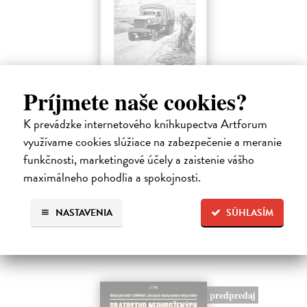
Príjmete naše cookies?
Ako Rusi veľkú vojnu vyhrali...
K prevádzke internetového kníhkupectva Artforum
Kumičák Juraj
| Kniha
Celé desaťročia sovietska, a následne ruská propaganda vykresľovali
využívame cookies slúžiace na zabezpečenie a meranie
históriu Sovietskeho zväzu v pozitívnych či hrdinských podobách.
funkčnosti, marketingové účely a zaistenie vášho
Napriek tomu sa našli v ZSSR či Rusku historici či novinári, ktorí
maximálneho pohodlia a spokojnosti.
mali…
Na sklade
NASTAVENIA
SÚHLASÍM
11,99 €
predpredaj