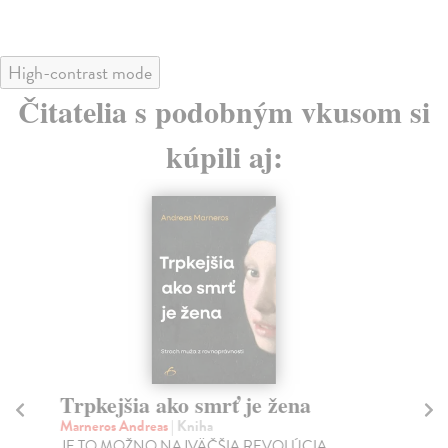
High-contrast mode
Čitatelia s podobným vkusom si
kúpili aj:
Trpkejšia ako smrť je žena
P
Marneros Andreas
| Kniha
Bor
JE TO MOŽNO NAJVÄČŠIA REVOLÚCIA
Tát