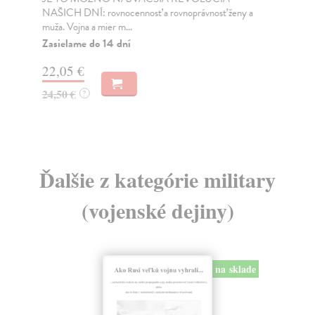
NAŠICH DNÍ: rovnocennosť a rovnoprávnosť ženy a
Bor
muža. Vojna a mier m...
Na
Zasielame do 14 dní
18
22,05 €
19
24,50 €
?
Ďalšie z kategórie military
(vojenské dejiny)
na sklade