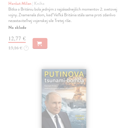
Herčut Milan
| Kniha
Bitka o Britániu bola jedným z najzásadnejších momentov 2. svetovej
vojny. Znamenala zlom, keď Veľká Británia stála sama proti zdanlivo
nezastaviteľnej vojenskej sile Tretej ríše.
Na sklade
12,77 €
13,16 €
?