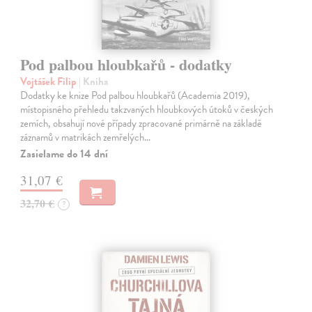
Pod palbou hloubkařů - dodatky
Vojtášek Filip
| Kniha
Dodatky ke knize Pod palbou hloubkařů (Academia 2019),
místopisného přehledu takzvaných hloubkových útoků v českých
zemích, obsahují nové případy zpracované primárně na základě
záznamů v matrikách zemřelých…
Zasielame do 14 dní
31,07 €
32,70 €
?