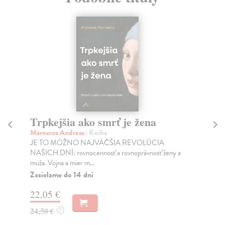
Trpkejšia ako smrť je žena
P
Marneros Andreas
| Kniha
Bor
JE TO MOŽNO NAJVÄČŠIA REVOLÚCIA
Tát
NAŠICH DNÍ: rovnocennosť a rovnoprávnosť ženy a
Bor
muža. Vojna a mier m...
Na
Zasielame do 14 dní
18
22,05 €
19
24,50 €
?