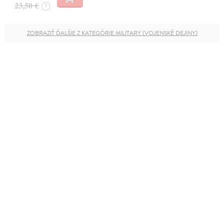
23,50 €
?
ZOBRAZIŤ ĎALŠIE Z KATEGÓRIE MILITARY (VOJENSKÉ DEJINY)