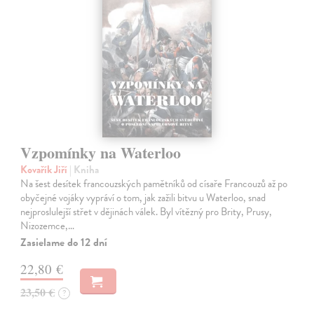
Vzpomínky na Waterloo
Kovařík Jiří
| Kniha
Na šest desítek francouzských pamětníků od císaře Francouzů až po
obyčejné vojáky vypráví o tom, jak zažili bitvu u Waterloo, snad
nejproslulejší střet v dějinách válek. Byl vítězný pro Brity, Prusy,
Nizozemce,…
Zasielame do 12 dní
22,80 €
23,50 €
?