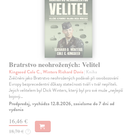
Bratrstvo neohrožených: Velitel
Kingseed Cole C., Winters Richard Davis
| Kniha
Zvěčněni jako Bratrstvo neohrožených podávali při osvobozování
Evropy bezprecedentní důkazy statečnosti tváří v tvář nepříteli.
Jejich velitelem byl Dick Winters, který byl pro své muže „nejlepší
bojový…
Predpredaj, vychádza 12.8.2026, zasielame do 7 dní od
vydania
16,46 €
18,70 €
?