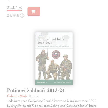
22,04 €
24,49 €
?
Putinovi žoldnéři 2013-24
Galeotti Mark
| Kniha
Jedním ze specifických rysů ruské invaze na Ukrajinu v roce 2022
bylo využití žoldnéřů ze soukromých vojenských společností, které