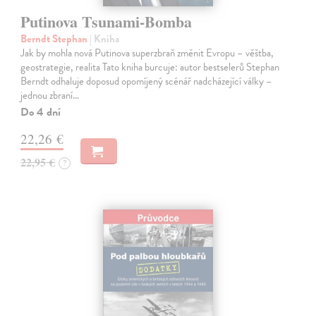
Putinova Tsunami-Bomba
Berndt Stephan
| Kniha
Jak by mohla nová Putinova superzbraň změnit Evropu – věštba,
geostrategie, realita Tato kniha burcuje: autor bestselerů Stephan
Berndt odhaluje doposud opomíjený scénář nadcházející války –
jednou zbraní…
Do 4 dní
22,26 €
22,95 €
?