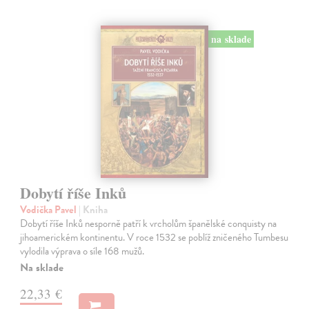
na sklade
Dobytí říše Inků
Vodička Pavel
| Kniha
Dobytí říše Inků nesporně patří k vrcholům španělské conquisty na
jihoamerickém kontinentu. V roce 1532 se poblíž zničeného Tumbesu
vylodila výprava o síle 168 mužů.
Na sklade
22,33 €