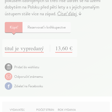
pokusem ozbrojených sil třetí říše udržet se na území
dobytém na Polsku před pěti lety a s jejich pomalým
ústupem stále více na západ.
Čítať ďalej
↓
Kúpiť
Rezervovať v kníhkupectve
titul je vypredaný
13,60 €
Pridať do wishlistu
Odporučiť známemu
Zdielať na Facebooku
VYDAVATEĽ
POČET STRÁN
ROK VYDANIA