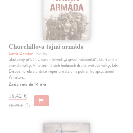
Churchillova tajná armáda
Lewis Damien
| Kniha
Skutečný příběh Churchillových „tajných válečníků“, kteří změnili
pravidla války. V nejtemnějších hodinách druhé světové války, kdy
Evropa hořela a britské impérium stálo na pokraji kolapsu, učinil
Winston…
Zasielame do 14 dní
18,42 €
18,99 €
?