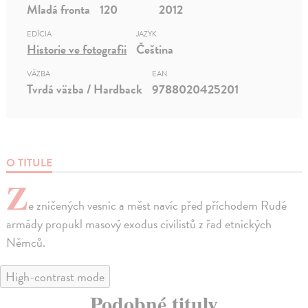
Mladá fronta
120
2012
EDÍCIA
JAZYK
Historie ve fotografii
Čeština
VÄZBA
EAN
Tvrdá väzba / Hardback
9788020425201
O TITULE
Z
e zničených vesnic a měst navíc před příchodem Rudé
armády propukl masový exodus civilistů z řad etnických
Němců.
High-contrast mode
Podobné tituly