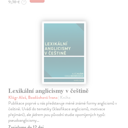
9,30 €
?
Lexikální anglicismy v češtině
Klégr Aleš, Bozděchová Ivana
| Kniha
Publikace poprvé u nás představuje méně známé formy anglicismů v
češtině. Uvádí do tematiky (klasifikace anglicismů, motivace
přejímání), ale jádrem jsou původní studie opomíjených typů:
pseudoanglicismy…
Zasielame do 12 dní