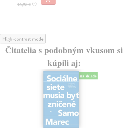
23
16,95 €
?
24
High-contrast mode
Čitatelia s podobným vkusom si
kúpili aj:
na sklade