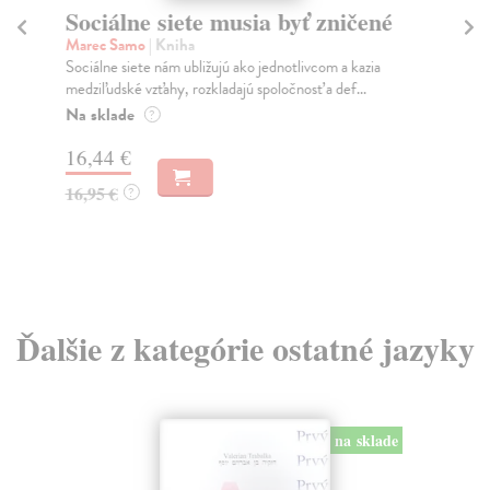
Sociálne siete musia byť zničené
S
K
Marec Samo
| Kniha
Sociálne siete nám ubližujú ako jednotlivcom a kazia
Mik
medziľudské vzťahy, rozkladajú spoločnosť a def...
Mon
o k
Na sklade
?
Na
16,44 €
23
16,95 €
?
24
Ďalšie z kategórie ostatné jazyky
na sklade