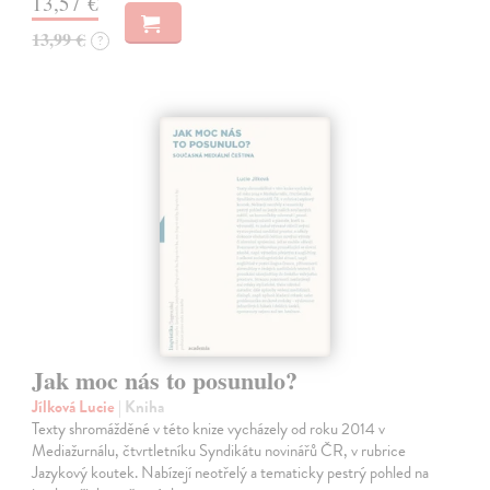
13,57 €
13,99 €
?
Jak moc nás to posunulo?
Jílková Lucie
| Kniha
Texty shromážděné v této knize vycházely od roku 2014 v
Mediažurnálu, čtvrtletníku Syndikátu novinářů ČR, v rubrice
Jazykový koutek. Nabízejí neotřelý a tematicky pestrý pohled na