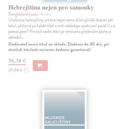
Hebrejština nejen pro samouky
Šmejkalová Lucie
| Kniha
Učebnice hebrejštiny určená nejen samoukům přináší dvacet pět
lekcí, přičemž po každé třetí z nich následuje opakovací pasáž Co si
pamatujete? Prvních sedm lekcí je věnováno především písmu a
základní…
Dodávateľ nemá titul na sklade. Dodanie do 30 dní, pri
starších tituloch nevieme dodanie garantovať.
36,38 €
37,50 €
?