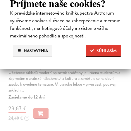
Príjmete naše cookies?
K prevádzke internetového kníhkupectva Artforum
využívame cookies slúžiace na zabezpečenie a meranie
funkčnosti, marketingové účely a zaistenie vášho
maximálneho pohodlia a spokojnosti.
NASTAVENIA
SÚHLASÍM
Základy arabštiny a arabská četba se
zaměřením na náboženství a kulturu
Mikulicová Mlada
| Kniha
Učebnice základů moderní spisovné arabštiny je určena studentům a
zájemcům o arabské náboženství a kulturu a zaměřuje se na slovní
zásobu k uvedené tematice. Mluvnické lekce v první části podávají
základní…
Zasielame do 12 dní
23,67 €
24,40 €
?