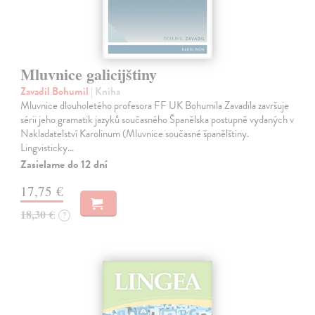
Mluvnice galicijštiny
Zavadil Bohumil
| Kniha
Mluvnice dlouholetého profesora FF UK Bohumila Zavadila završuje
sérii jeho gramatik jazyků současného Španělska postupně vydaných v
Nakladatelství Karolinum (Mluvnice současné španělštiny.
Lingvisticky…
Zasielame do 12 dní
17,75 €
18,30 €
?