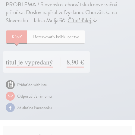
PROBLEMA / Slovensko-chorvátska konverzačná
príručka. Doslov napísal veľvyslanec Chorvátska na
Slovensku - Jakša Muljačić.
Čítať ďalej
↓
Kúpiť
Rezervovať v kníhkupectve
titul je vypredaný
8,90 €
Pridať do wishlistu
Odporučiť známemu
Zdielať na Facebooku