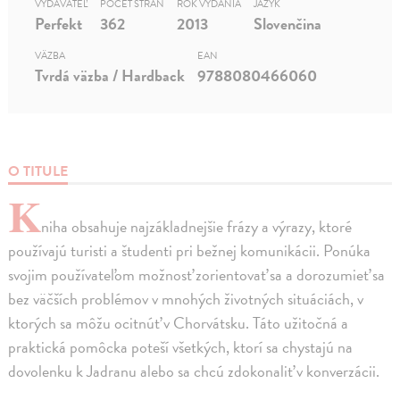
VYDAVATEĽ
POČET STRÁN
ROK VYDANIA
JAZYK
Perfekt
362
2013
Slovenčina
VÄZBA
EAN
Tvrdá väzba / Hardback
9788080466060
O TITULE
K
niha obsahuje najzákladnejšie frázy a výrazy, ktoré
používajú turisti a študenti pri bežnej komunikácii. Ponúka
svojim používateľom možnosť zorientovať sa a dorozumieť sa
bez väčších problémov v mnohých životných situáciách, v
ktorých sa môžu ocitnúť v Chorvátsku. Táto užitočná a
praktická pomôcka poteší všetkých, ktorí sa chystajú na
dovolenku k Jadranu alebo sa chcú zdokonaliť v konverzácii.