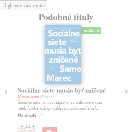
High-contrast mode
Podobné tituly
na sklade
Sociálne siete musia byť zničené
S
K
Marec Samo
| Kniha
Sociálne siete nám ubližujú ako jednotlivcom a kazia
Mik
medziľudské vzťahy, rozkladajú spoločnosť a def...
Mon
o k
Na sklade
?
Na
16,44 €