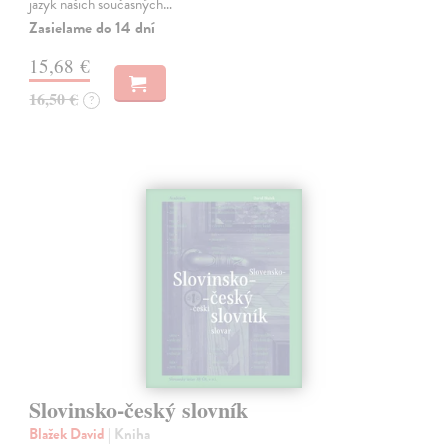
jazyk našich současných…
Zasielame do 14 dní
15,68 €
16,50 €
?
Slovinsko-český slovník
Blažek David
| Kniha