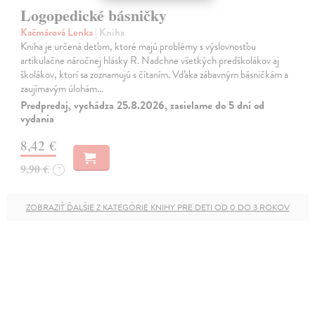
Logopedické básničky
Kačmárová Lenka
| Kniha
Kniha je určená deťom, ktoré majú problémy s výslovnosťou
artikulačne náročnej hlásky R. Nadchne všetkých predškolákov aj
školákov, ktorí sa zoznamujú s čítaním. Vďaka zábavným básničkám a
zaujímavým úlohám…
Predpredaj, vychádza 25.8.2026, zasielame do 5 dní od
vydania
8,42 €
9,90 €
?
ZOBRAZIŤ ĎALŠIE Z KATEGÓRIE KNIHY PRE DETI OD 0 DO 3 ROKOV