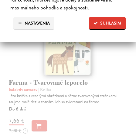
maximálneho pohodlia a spokojnosti.
NASTAVENIA
SÚHLASÍM
Farma - Tvarované leporelo
kolektív autorov
| Kniha
Táto knižka s veselými obrázkami a rôzne tvarovanými stránkami
zaujme malé deti a zoznámi ich so zvieratami na farme.
Do 6 dní
7,66 €
7,90 €
?