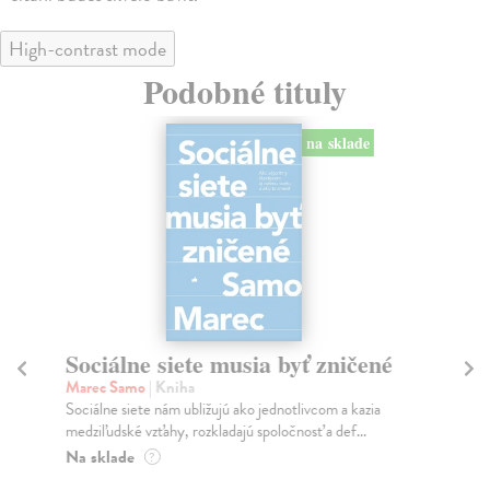
High-contrast mode
Podobné tituly
na sklade
Sociálne siete musia byť zničené
S
K
Marec Samo
| Kniha
Sociálne siete nám ubližujú ako jednotlivcom a kazia
Mik
medziľudské vzťahy, rozkladajú spoločnosť a def...
Mon
o k
Na sklade
?
Na