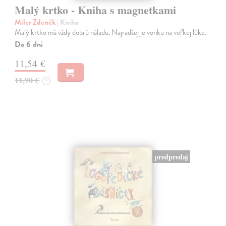
Malý krtko - Kniha s magnetkami
Miler Zdeněk
| Kniha
Malý krtko má vždy dobrú náladu. Najradšej je vonku na veľkej lúke.
Do 6 dní
11,54 €
11,90 €
?
predpredaj