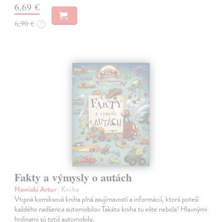
6,69 €
6,90 €
?
Fakty a výmysly o autách
Nowicki Artur
| Kniha
Vtipná komiksová kniha plná zaujímavostí a informácií, ktorá poteší
každého nadšenca automobilov Takáto kniha tu ešte nebola! Hlavnými
hrdinami sú totiž automobily.