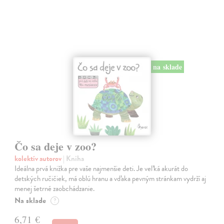
na sklade
Čo sa deje v zoo?
kolektív autorov
| Kniha
Ideálna prvá knižka pre vaše najmenšie deti. Je veľká akurát do
detských ručičiek, má oblú hranu a vďaka pevným stránkam vydrží aj
menej šetrné zaobchádzanie.
Na sklade
?
6,71 €