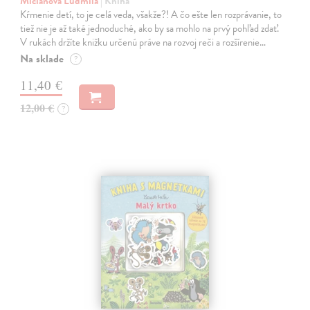
Mičianová Ľudmila
| Kniha
Kŕmenie detí, to je celá veda, všakže?! A čo ešte len rozprávanie, to
tiež nie je až také jednoduché, ako by sa mohlo na prvý pohľad zdať.
V rukách držíte knižku určenú práve na rozvoj reči a rozšírenie…
Na sklade
?
11,40 €
12,00 €
?