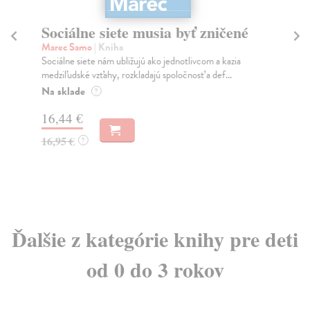
Sociálne siete musia byť zničené
S
K
Marec Samo
| Kniha
Sociálne siete nám ubližujú ako jednotlivcom a kazia
Mik
medziľudské vzťahy, rozkladajú spoločnosť a def...
Mon
o k
Na sklade
?
Na
16,44 €
23
16,95 €
?
24
Ďalšie z kategórie knihy pre deti
od 0 do 3 rokov