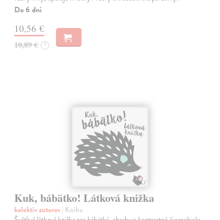
Do 6 dní
10,56 €
10,89 €
?
Kuk, bábätko! Látková knižka
kolektív autorov
| Kniha
Šušťavá látková knižka pre bábätká, obsahuje kontrastné čiernobiele