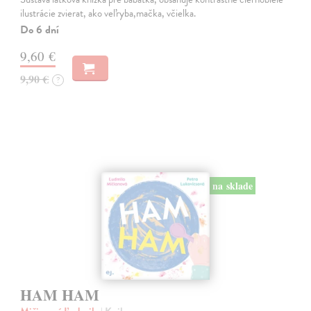
ilustrácie zvierat, ako veľryba,mačka, včielka.
Do 6 dní
9,60 €
9,90 €
?
na sklade
HAM HAM