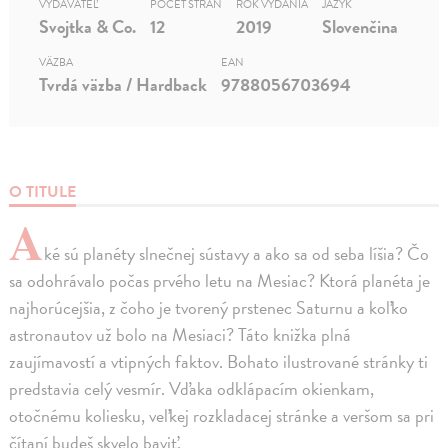
VYDAVATEĽ
POČET STRÁN
ROK VYDANIA
JAZYK
Svojtka & Co.
12
2019
Slovenčina
VÄZBA
EAN
Tvrdá väzba / Hardback
9788056703694
O TITULE
A
ké sú planéty slnečnej sústavy a ako sa od seba líšia? Čo
sa odohrávalo počas prvého letu na Mesiac? Ktorá planéta je
najhorúcejšia, z čoho je tvorený prstenec Saturnu a koľko
astronautov už bolo na Mesiaci? Táto knižka plná
zaujímavostí a vtipných faktov. Bohato ilustrované stránky ti
predstavia celý vesmír. Vďaka odklápacím okienkam,
otočnému koliesku, veľkej rozkladacej stránke a veršom sa pri
čítaní budeš skvelo baviť.