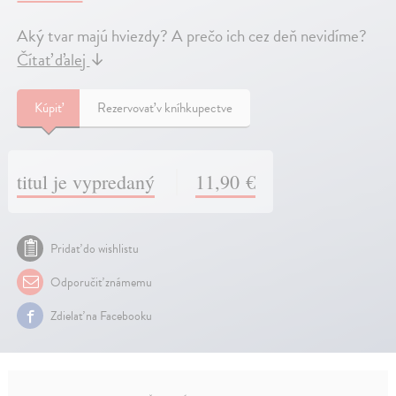
Aký tvar majú hviezdy? A prečo ich cez deň nevidíme?
Čítať ďalej
↓
Kúpiť
Rezervovať v kníhkupectve
titul je vypredaný
11,90 €
Pridať do wishlistu
Odporučiť známemu
Zdielať na Facebooku