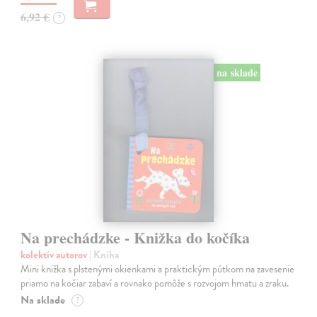
6,92 €
?
na sklade
Na prechádzke - Knižka do kočíka
kolektív autorov
| Kniha
Mini knižka s plstenými okienkami a praktickým pútkom na zavesenie
priamo na kočiar zabaví a rovnako pomôže s rozvojom hmatu a zraku.
Na sklade
?