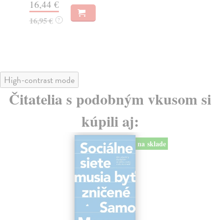
16,44 €
23
16,95 €
?
24
High-contrast mode
Čitatelia s podobným vkusom si
kúpili aj:
na sklade