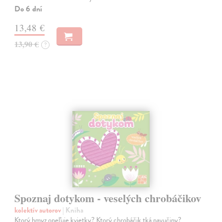
Do 6 dní
13,48 €
13,90 €
?
Spoznaj dotykom - veselých chrobáčikov
kolektív autorov
| Kniha
Ktorý hmyz opeľuje kvietky? Ktorý chrobáčik tká pavučiny?