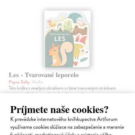
Les - Tvarované leporelo
Payne Sally
| Kniha
Táto knižka s veselými obrázkami a rôzne tvarovanými stránkami
zaujme malé deti a zoznámi ich so životom v lese.
Do 6 dní
Príjmete naše cookies?
7,66 €
K prevádzke internetového kníhkupectva Artforum
7,90 €
?
využívame cookies slúžiace na zabezpečenie a meranie
funkčnosti, marketingové účely a zaistenie vášho