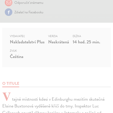
Odporučiť známemu
Zdielať na Facebooku
VYDAVATEĽ
VERZIA
DĹŽKA
Nakladatelství Plus
Neskrátená
14 hod. 25 min.
ZVUK
Čeština
O TITULE
V
tajné místnosti kdesi v Edinburghu mezitím skutečná
Elaine Buxtonová vyděšeně křičí do tmy. Inspektor Luc
Callanach opustil slibnou kariéru u Interpolu a začíná od