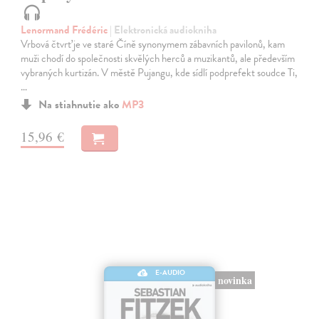
Lenormand Frédéric
| Elektronická audiokniha
Vrbová čtvrť je ve staré Číně synonymem zábavních pavilonů, kam
muži chodí do společnosti skvělých herců a muzikantů, ale především
vybraných kurtizán. V městě Pujangu, kde sídlí podprefekt soudce Ti,
…
Na stiahnutie ako
MP3
15,96 €
E-AUDIO
novinka