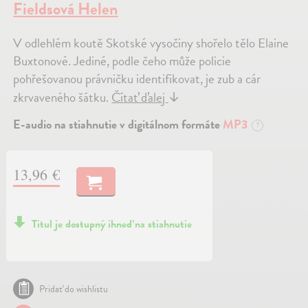
Fieldsová Helen
V odlehlém koutě Skotské vysočiny shořelo tělo Elaine
Buxtonové. Jediné, podle čeho může policie
pohřešovanou právničku identifikovat, je zub a cár
zkrvaveného šátku.
Čítať ďalej
↓
E-audio na stiahnutie v digitálnom formáte
MP3
?
13,96 €
Titul je dostupný ihneď na stiahnutie
Pridať do wishlistu