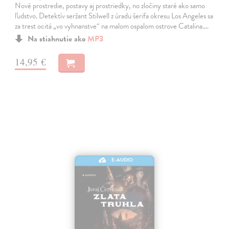
Nové prostredie, postavy aj prostriedky, no zločiny staré ako samo
ľudstvo. Detektív seržant Stilwell z úradu šerifa okresu Los Angeles sa
za trest ocitá „vo vyhnanstve“ na malom ospalom ostrove Catalina.…
Na stiahnutie ako
MP3
14,95 €
E-AUDIO