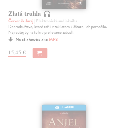
Zlatá truhla
Červenák Juraj
| Elektronická audiokniha
Dobrodružstvo, ktoré zažili v zakliatom kláštore, ich poznačilo.
Najradšej by na to krviprelievanie zabudli.
Na stiahnutie ako
MP3
15,45 €
E-AUDIO