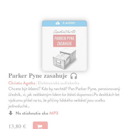
E-AUDIO
Parker Pyne zasahuje
Christie Agatha
| Elektronická audiokniha
Chcete být šťastní? Kdo by nechtěl! Pan Parker Pyne, penzionovaný
úředník, ví, jak nešťastným lidem ke štěstí dopomoci.Po desítkách let
výzkumu přišel na to, že příčiny lidského neštěstí jsou vcelku
jednoduché…
Na stiahnutie ako
MP3
13,80 €