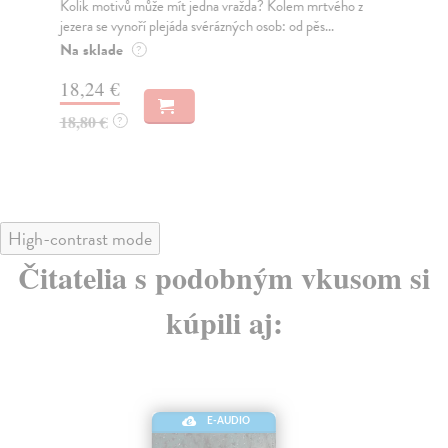
jak
Kolik motivů může mít jedna vražda? Kolem mrtvého z
jezera se vynoří plejáda svérázných osob: od pěs...
Na sklade
?
21
18,24 €
18,80 €
?
High-contrast mode
Čitatelia s podobným vkusom si
kúpili aj:
E-AUDIO