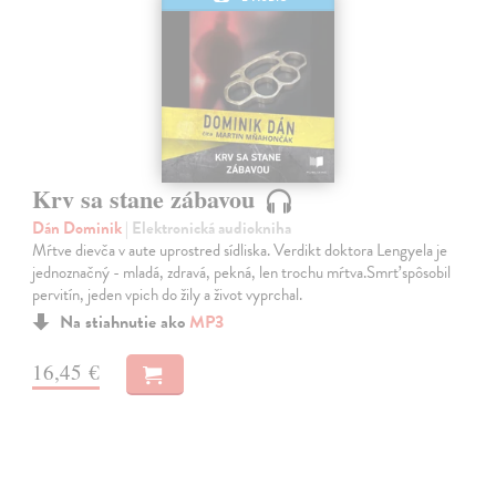
Krv sa stane zábavou
Dán Dominik
| Elektronická audiokniha
Mŕtve dievča v aute uprostred sídliska. Verdikt doktora Lengyela je
jednoznačný - mladá, zdravá, pekná, len trochu mŕtva.Smrť spôsobil
pervitín, jeden vpich do žily a život vyprchal.
Na stiahnutie ako
MP3
16,45 €