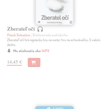
Zberateľ očí
Fitzek Sebastian
| Elektronická audiokniha
Zberateľ očí hrá najstaršiu hru na svete: hru na schovávačku. S vašimi
deťmi.
Na stiahnutie ako
MP3
14,45 €
E-AUDIO