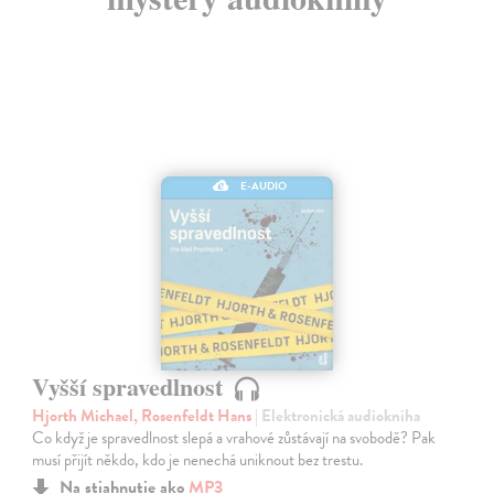
E-AUDIO
Vyšší spravedlnost
Hjorth Michael, Rosenfeldt Hans
| Elektronická audiokniha
Co když je spravedlnost slepá a vrahové zůstávají na svobodě? Pak
musí přijít někdo, kdo je nenechá uniknout bez trestu.
Na stiahnutie ako
MP3