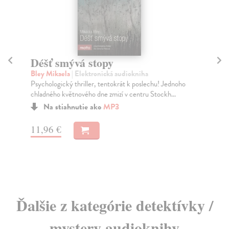
Déšť smývá stopy
K
Bley Mikaela
| Elektronická audiokniha
Ne
Psychologický thriller, tentokrát k poslechu! Jednoho
Car
chladného květnového dne zmizí v centru Stockh...
jak
Na stiahnutie ako
MP3
11,96 €
21
Ďalšie z kategórie detektívky /
mystery audioknihy