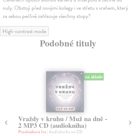
nuly. Obstojí před novými kolegy i ve střetu s vrahem, který
za sebou pečlivě zahlazuje všechny stopy?
High-contrast mode
Podobné tituly
na sklade
Vraždy v kruhu / Muž na dně -
K
2 MP3 CD (audiokniha)
Ne
Car
Procházková Iva
| Audiokniha na CD