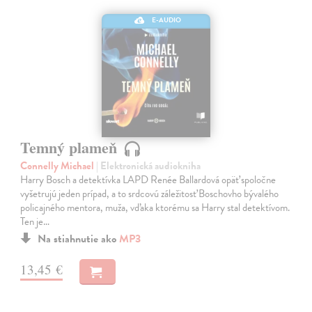
E-AUDIO
Temný plameň
Connelly Michael
| Elektronická audiokniha
Harry Bosch a detektívka LAPD Renée Ballardová opäť spoločne
vyšetrujú jeden prípad, a to srdcovú záležitosť Boschovho bývalého
policajného mentora, muža, vďaka ktorému sa Harry stal detektívom.
Ten je…
Na stiahnutie ako
MP3
13,45 €