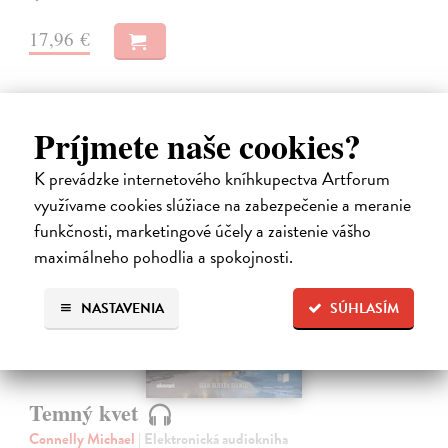
17,96 €
Príjmete naše cookies?
K prevádzke internetového kníhkupectva Artforum
využívame cookies slúžiace na zabezpečenie a meranie
funkčnosti, marketingové účely a zaistenie vášho
E-AUDIO
maximálneho pohodlia a spokojnosti.
NASTAVENIA
SÚHLASÍM
Temný kvet
Connelly Michael
| Elektronická audiokniha