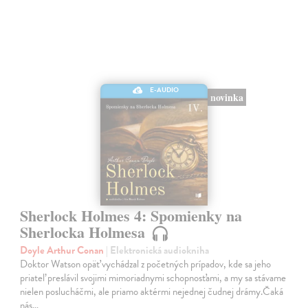
E-AUDIO
novinka
Sherlock Holmes 4: Spomienky na
Sherlocka Holmesa
Doyle Arthur Conan
| Elektronická audiokniha
Doktor Watson opäť vychádzal z početných prípadov, kde sa jeho
priateľ preslávil svojimi mimoriadnymi schopnosťami, a my sa stávame
nielen poslucháčmi, ale priamo aktérmi nejednej čudnej drámy.Čaká
nás…