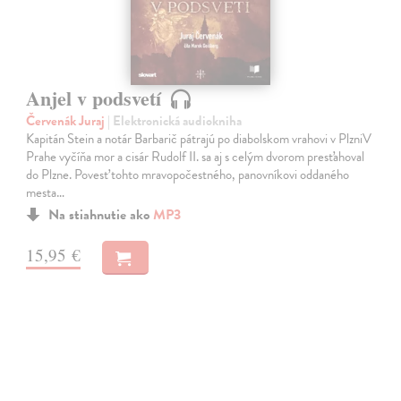
Anjel v podsvetí
Červenák Juraj
| Elektronická audiokniha
Kapitán Stein a notár Barbarič pátrajú po diabolskom vrahovi v PlzniV
Prahe vyčíňa mor a cisár Rudolf II. sa aj s celým dvorom presťahoval
do Plzne. Povesť tohto mravopočestného, panovníkovi oddaného
mesta…
Na stiahnutie ako
MP3
15,95 €