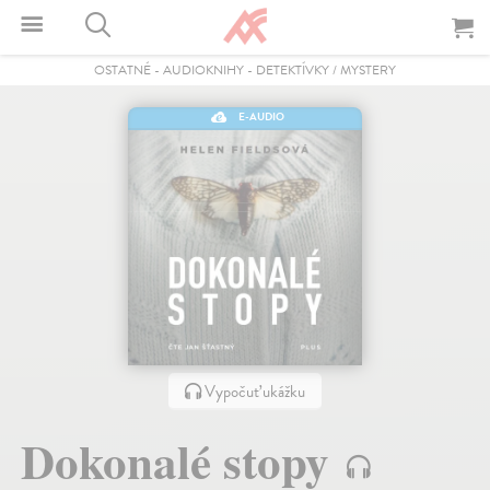
OSTATNÉ
-
AUDIOKNIHY
-
DETEKTÍVKY / MYSTERY
E-AUDIO
Vypočuť ukážku
Dokonalé stopy