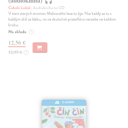
(audiokniha)
Cabala Lukáš
| Audiokniha na CD
V tieni starých stromov Malinového lesa to žije. Nie každý sa tu s
každým drží za labku, no na skutočné priateľstvo narazíte na každom
kroku.
Na sklade
?
12,56 €
12,95 €
?
E-AUDIO