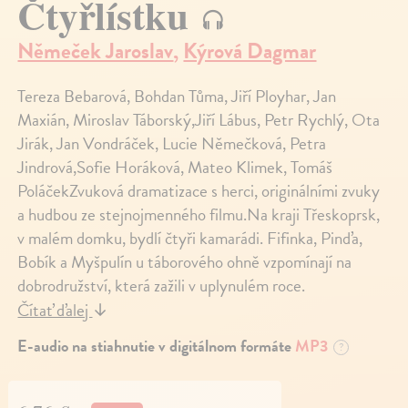
Čtyřlístku
Němeček Jaroslav
,
Kýrová Dagmar
Tereza Bebarová, Bohdan Tůma, Jiří Ployhar, Jan
Maxián, Miroslav Táborský,Jiří Lábus, Petr Rychlý, Ota
Jirák, Jan Vondráček, Lucie Němečková, Petra
Jindrová,Sofie Horáková, Mateo Klimek, Tomáš
PoláčekZvuková dramatizace s herci, originálními zvuky
a hudbou ze stejnojmenného filmu.Na kraji Třeskoprsk,
v malém domku, bydlí čtyři kamarádi. Fifinka, Pinďa,
Bobík a Myšpulín u táborového ohně vzpomínají na
dobrodružství, která zažili v uplynulém roce.
Čítať ďalej
↓
E-audio na stiahnutie v digitálnom formáte
MP3
?