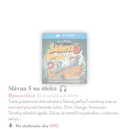
E-AUDIO
Slávna 5 na úteku
Blytonová Enid
| Elektronická audiokniha
Tretie prázdninové dobrodružstvo Slávnej päťky.Z neznámej lode na
mori zachytia naši kamaráti Julian, Dick, George, Anna a pes
Timothy záhadné signály. Zdá sa, že natrafili na pašerákov, a nakoniec
začujú…
Na stiahnutie ako
MP3