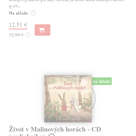
aj ich…
Na sklade
?
12,51 €
12,90 €
?
na sklade
Život v Malinových horách - CD