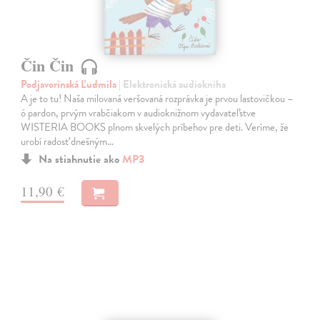
Čin Čin
Podjavorinská Ľudmila
| Elektronická audiokniha
A je to tu! Naša milovaná veršovaná rozprávka je prvou lastovičkou –
ó pardon, prvým vrabčiakom v audioknižnom vydavateľstve
WISTERIA BOOKS plnom skvelých príbehov pre deti. Veríme, že
urobí radosť dnešným…
Na stiahnutie ako
MP3
11,90 €