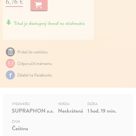
6,76 €
Titul je dostupný ihneď na stiahnutie
Pridať do wishlistu
Odporučiť známemu
Zdielať na Facebooku
VYDAVATEĽ
VERZIA
DĹŽKA
SUPRAPHON a.s.
Neskrátená
1 hod. 19 min.
ZVUK
Čeština