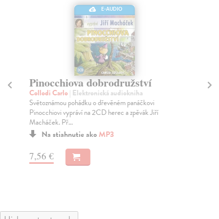
E-AUDIO
Pinocchiova dobrodružství
S
d
Collodi Carlo
| Elektronická audiokniha
(
Světoznámou pohádku o dřevěném panáčkovi
Pinocchiovi vypráví na 2CD herec a zpěvák Jiří
Pet
Macháček. Př...
Jen
Na stiahnutie ako
MP3
nej
Za
7,56 €
6,
7,