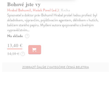
Bohové jste vy
Hrabal Bohumil, Hošek Pavel (ed.)
| Kniha
Spisovatel a doktor práv Bohumil Hrabal prošel řadou profesí: byl
skladníkem, výpravčím, pojišťovacím agentem, dělníkem v hutích,
baličem starého papíru. Myšlení autora spojovaného s živelným
vypravěčstvím…
Na sklade
?
13,40 €
14,10 €
?
ZOBRAZIŤ ĎALŠIE Z KATEGÓRIE ČESKÁ BELETRIA