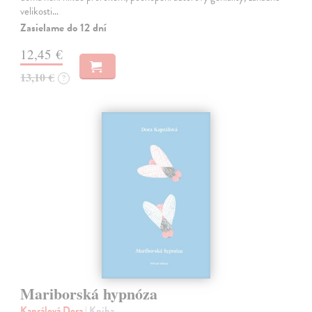
velikosti…
Zasielame do 12 dní
12,45 €
13,10 €
?
Mariborská hypnóza
Kaprálová Dora
| Kniha