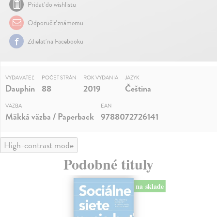
Pridať do wishlistu
Odporučiť známemu
Zdielať na Facebooku
VYDAVATEĽ
POČET STRÁN
ROK VYDANIA
JAZYK
Dauphin
88
2019
Čeština
VÄZBA
EAN
Mäkká väzba / Paperback
9788072726141
High-contrast mode
Podobné tituly
na sklade