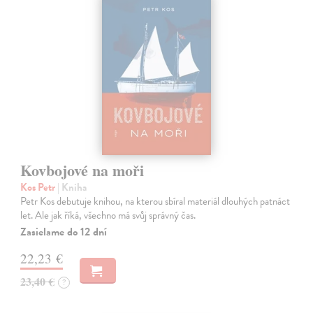
Kovbojové na moři
Kos Petr
| Kniha
Petr Kos debutuje knihou, na kterou sbíral materiál dlouhých patnáct
let. Ale jak říká, všechno má svůj správný čas.
Zasielame do 12 dní
22,23 €
23,40 €
?