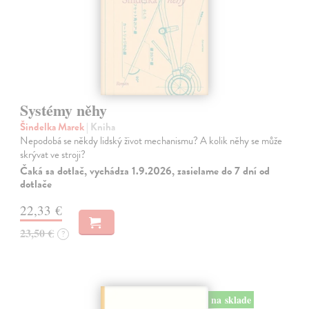
Systémy něhy
Šindelka Marek
| Kniha
Nepodobá se někdy lidský život mechanismu? A kolik něhy se může
skrývat ve stroji?
Čaká sa dotlač, vychádza 1.9.2026, zasielame do 7 dní od
dotlače
22,33 €
23,50 €
?
na sklade