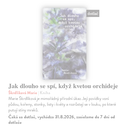
dotlač
Jak dlouho se spí, když kvetou orchideje
Škrdlíková Marie
| Kniha
Marie Škrdlíková je mimořádný přírodní úkaz. Její povídky voní
půdou, kořeny, stonky, listy i květy a rozrůstají se v louku, po které
putují stíny mraků.
Čaká sa dotlač, vychádza 31.8.2026, zasielame do 7 dní od
dotlače