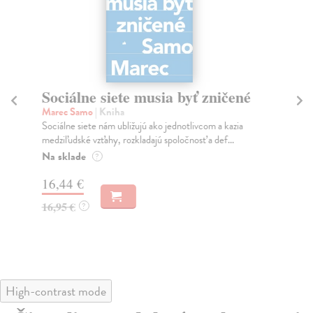
Sociálne siete musia byť zničené
S
K
Marec Samo
| Kniha
Sociálne siete nám ubližujú ako jednotlivcom a kazia
Mik
medziľudské vzťahy, rozkladajú spoločnosť a def...
Mon
o k
Na sklade
?
Na
16,44 €
23
16,95 €
?
24
High-contrast mode