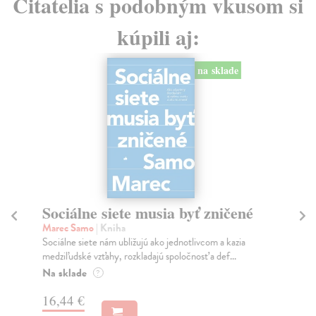
Čitatelia s podobným vkusom si
kúpili aj:
na sklade
Sociálne siete musia byť zničené
S
K
Marec Samo
| Kniha
Sociálne siete nám ubližujú ako jednotlivcom a kazia
Mik
medziľudské vzťahy, rozkladajú spoločnosť a def...
Mon
o k
Na sklade
?
Na
16,44 €
23