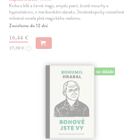
Kniha o bílé a černé magii, smyslu psaní, životě mouchy a
hypnotizérovi, o mariborském zázraku. Stroboskopicky rozostřená
milostná novela plná magického realismu.
Zasielame do 12 dní
16,44 €
17,30 €
?
na sklade