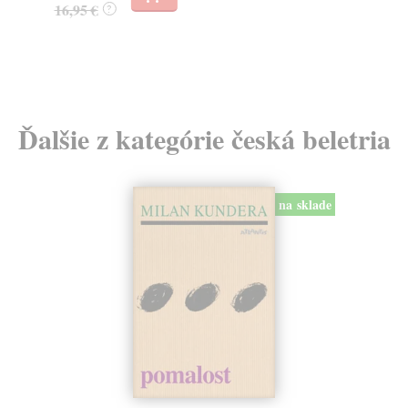
16,95 €
?
24
Ďalšie z kategórie česká beletria
na sklade