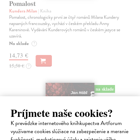
Pomalost
Kundera Milan
| Kniha
Pomalost, chronologicky první ze čtyř románů Milana Kundery
napsaných francouzsky, vychází v českém překladu Anny
Kareninové. Vydávání Kunderových románů v českém jazyce se
uzavírá.
Na sklade
?
14,73 €
15,50 €
?
na sklade
Príjmete naše cookies?
K prevádzke internetového kníhkupectva Artforum
využívame cookies slúžiace na zabezpečenie a meranie
funkčnosti, marketingové účely a zaistenie vášho