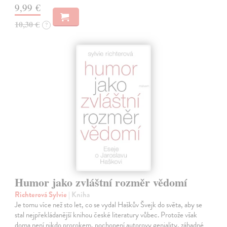
9,99 €
10,30 €
?
Humor jako zvláštní rozměr vědomí
Richterová Sylvie
| Kniha
Je tomu více než sto let, co se vydal Haškův Švejk do světa, aby se
stal nejpřekládanější knihou české literatury vůbec. Protože však
doma není nikdo prorokem, pochopení autorovy geniality, záhadné