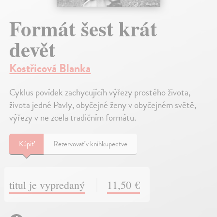
Formát šest krát
devět
Kostřicová Blanka
Cyklus povídek zachycujícíh výřezy prostého života,
života jedné Pavly, obyčejné ženy v obyčejném světě,
výřezy v ne zcela tradičním formátu.
Kúpiť
Rezervovať v kníhkupectve
titul je vypredaný
11,50 €