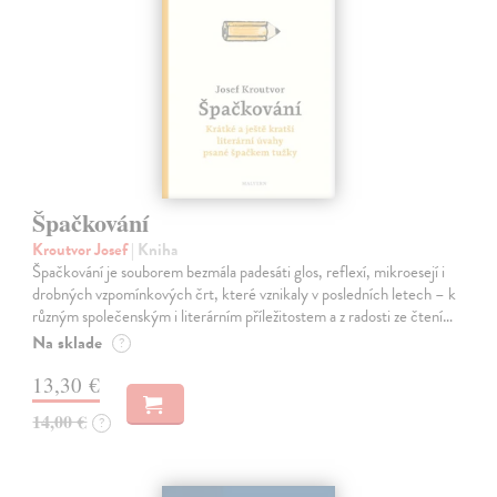
Špačkování
Kroutvor Josef
| Kniha
Špačkování je souborem bezmála padesáti glos, reflexí, mikroesejí i
drobných vzpomínkových črt, které vznikaly v posledních letech – k
různým společenským i literárním příležitostem a z radosti ze čtení…
Na sklade
?
13,30 €
14,00 €
?