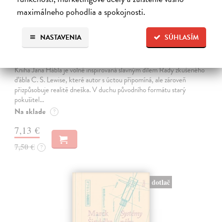
maximálneho pohodlia a spokojnosti.
S ďáblem se nebavím. Ale on se baví se
NASTAVENIA
SÚHLASÍM
mnou
Hábl Jan
| Kniha
Kniha Jana Hábla je volně inspirovaná slavným dílem Rady zkušeného
ďábla C. S. Lewise, které autor s úctou připomíná, ale zároveň
přizpůsobuje realitě dneška. V duchu původního formátu starý
pokušitel…
Na sklade
?
7,13 €
7,50 €
?
dotlač