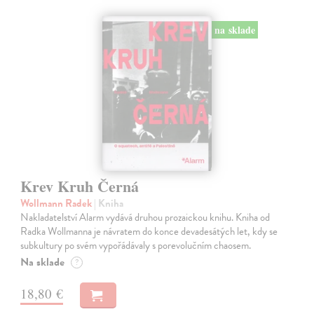
na sklade
Krev Kruh Černá
Wollmann Radek
| Kniha
Nakladatelství Alarm vydává druhou prozaickou knihu. Kniha od
Radka Wollmanna je návratem do konce devadesátých let, kdy se
subkultury po svém vypořádávaly s porevolučním chaosem.
Na sklade
?
18,80 €