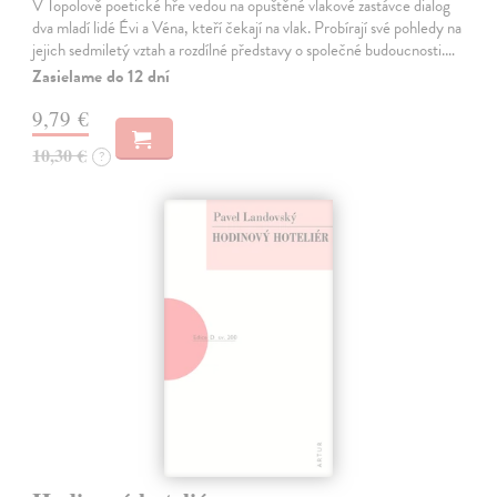
V Topolově poetické hře vedou na opuštěné vlakové zastávce dialog
dva mladí lidé Évi a Véna, kteří čekají na vlak. Probírají své pohledy na
jejich sedmiletý vztah a rozdílné představy o společné budoucnosti.…
Zasielame do 12 dní
9,79 €
10,30 €
?