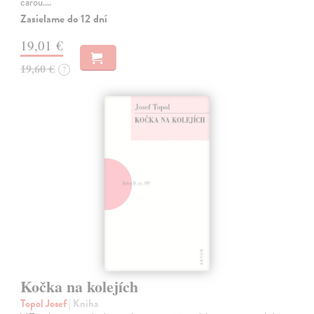
čarou.…
Zasielame do 12 dní
19,01 €
19,60 €
?
Kočka na kolejích
Topol Josef
| Kniha