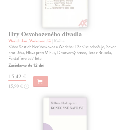
Hry Osvobozeného divadla
Werich Jan, Voskovec Jiří
| Kniha
Súbor šiestich hier Voskovca a Wericha: Líčení se odročuje, Sever
proti Jihu, Hlava proti Mihuli, Divotvorný hrnec, Teta z Bruselu,
Falstaffovo babí léto.
Zasielame do 12 dní
15,42 €
15,90 €
?