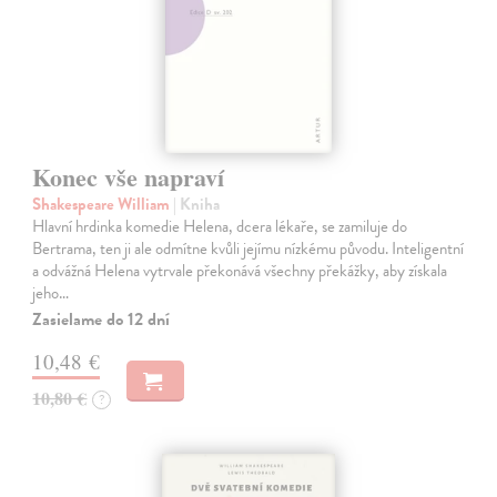
Konec vše napraví
Shakespeare William
| Kniha
Hlavní hrdinka komedie Helena, dcera lékaře, se zamiluje do
Bertrama, ten ji ale odmítne kvůli jejímu nízkému původu. Inteligentní
a odvážná Helena vytrvale překonává všechny překážky, aby získala
jeho…
Zasielame do 12 dní
10,48 €
10,80 €
?