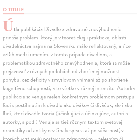
O TITULE
Ú
tla publikácia Divadlo a zdravotné znevýhodnenie
prináša problém, ktorý je v teoretickej i praktickej oblasti
divadelníctva najmä na Slovensku málo reflektovaný, a síce
vzťah medzi umením, v tomto prípade divadlom, a
problematikou zdravotného znevýhodnenia, ktorá sa môže
prejavovať v rôznych podobách od zhoršenej možnosti
pohybu, cez deficity v zmyslovom vnímaní až po zhoršené
kognitívne schopnosti, a to všetko v rôznej intenzite. Autorka
publikácie sa venuje nielen konkrétnym problémom prístupu
ľudí s postihnutím k divadlu ako divákov či diváčok, ale i ako
ľudí, ktorí divadlo tvoria (účinkujúci a účinkujúce, autori a
autorky, a pod.) Venuje sa tiež rôznym textom svetovej
dramatiky od antiky cez Shakespeara až po súčasnosť, v
ktorých vystupujú postavy so zdravotným – telesným či