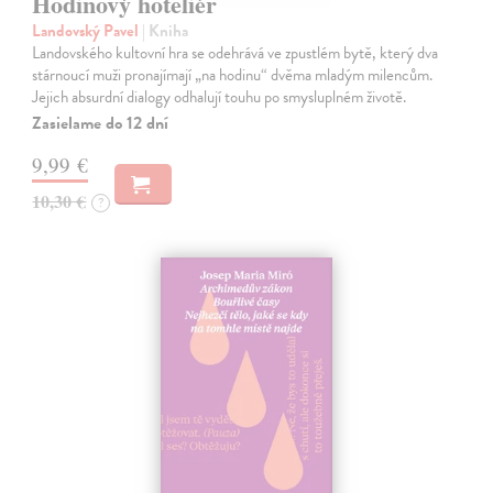
Hodinový hoteliér
Landovský Pavel
| Kniha
Landovského kultovní hra se odehrává ve zpustlém bytě, který dva
stárnoucí muži pronajímají „na hodinu“ dvěma mladým milencům.
Jejich absurdní dialogy odhalují touhu po smysluplném životě.
Zasielame do 12 dní
9,99 €
10,30 €
?