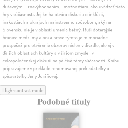
duševným – znevýhodnením, i možnostiam, ako uvádzať tieto
hry v súčasnosti. Jej kniha otvára diskusiu o inklúzii,
inakostiach a okrajoch mainstreamu spôsobom, aký na
Slovensku nie je v oblasti umenia bežný. Ruší doterajšie
hranice medzi my a oni a práve týmto je mimoriadne
prospešná pre otváranie obzorov nielen v divadle, ale aj v
ďalších oblastiach kultúry a v širšom zmysle i v
celospoločenskej diskusii na pálčivé témy súčasnosti. Knihu
pripravujeme v preklade renomovanej prekladateľky a
spisovateľky Jany Juráňovej.
High-contrast mode
Podobné tituly