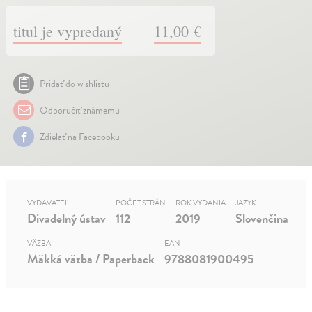
titul je vypredaný
11,00 €
Pridať do wishlistu
Odporučiť známemu
Zdielať na Facebooku
VYDAVATEĽ
POČET STRÁN
ROK VYDANIA
JAZYK
Divadelný ústav
112
2019
Slovenčina
VÄZBA
EAN
Mäkká väzba / Paperback
9788081900495