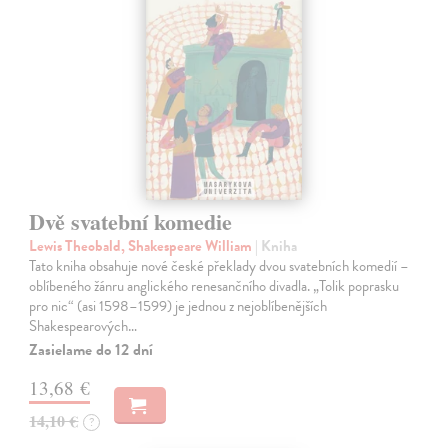
Dvě svatební komedie
Lewis Theobald, Shakespeare William
| Kniha
Tato kniha obsahuje nové české překlady dvou svatebních komedií –
oblíbeného žánru anglického renesančního divadla. „Tolik poprasku
pro nic“ (asi 1598–1599) je jednou z nejoblíbenějších
Shakespearových…
Zasielame do 12 dní
13,68 €
14,10 €
?