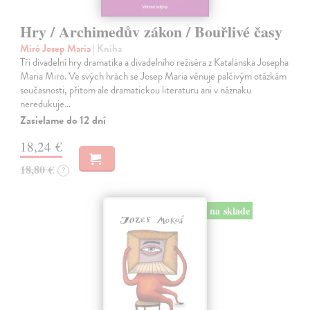
Hry / Archimedův zákon / Bouřlivé časy
Miró Josep Maria
| Kniha
Tři divadelní hry dramatika a divadelního režiséra z Katalánska Josepha
Maria Miro. Ve svých hrách se Josep Maria věnuje palčivým otázkám
současnosti, přitom ale dramatickou literaturu ani v náznaku
neredukuje…
Zasielame do 12 dní
18,24 €
18,80 €
?
na sklade