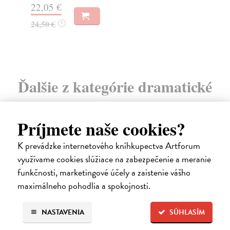
22,05 €
19
24,50 €
?
Ďalšie z kategórie dramatické
texty
Príjmete naše cookies?
K prevádzke internetového kníhkupectva Artforum
využívame cookies slúžiace na zabezpečenie a meranie
funkčnosti, marketingové účely a zaistenie vášho
maximálneho pohodlia a spokojnosti.
NASTAVENIA
SÚHLASÍM