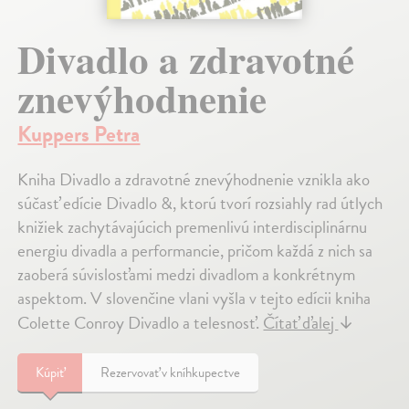
Divadlo a zdravotné
znevýhodnenie
Kuppers Petra
Kniha Divadlo a zdravotné znevýhodnenie vznikla ako
súčasť edície Divadlo &, ktorú tvorí rozsiahly rad útlych
knižiek zachytávajúcich premenlivú interdisciplinárnu
energiu divadla a performancie, pričom každá z nich sa
zaoberá súvislosťami medzi divadlom a konkrétnym
aspektom. V slovenčine vlani vyšla v tejto edícii kniha
Colette Conroy Divadlo a telesnosť.
Čítať ďalej
↓
Kúpiť
Rezervovať v kníhkupectve