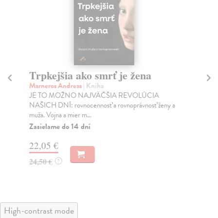
Trpkejšia ako smrť je žena
P
Marneros Andreas
| Kniha
Bor
JE TO MOŽNO NAJVÄČŠIA REVOLÚCIA
Tát
NAŠICH DNÍ: rovnocennosť a rovnoprávnosť ženy a
Bor
muža. Vojna a mier m...
Na
Zasielame do 14 dní
18
22,05 €
19
24,50 €
?
High-contrast mode