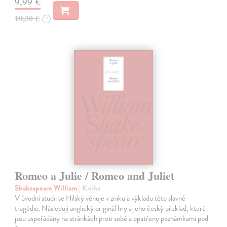
9,99 €
10,30 €
?
Romeo a Julie / Romeo and Juliet
Shakespeare William
| Kniha
V úvodní studii se Hilský věnuje v zniku a výkladu této slavné
tragédie. Následují anglický originál hry a jeho český překlad, které
jsou uspořádány na stránkách proti sobě a opatřeny poznámkami pod