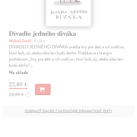
Divadlo jedného diváka
Mokoš Jozef
| Kniha
DIVADLO JEDNÉHO DIVÁKA uvádza hry pre deti a ich rodičov,
ktorí boli, sú, alebo ešte len budú deťmi. Publikácia s hravým
podnázvom „hry pre deti a ich rodičov, ktorí boli, sú, alebo ešte len
budú deťmi“…
Na sklade
22,80 €
24,00 €
?
ZOBRAZIŤ ĎALŠIE Z KATEGÓRIE DRAMATICKÉ TEXTY