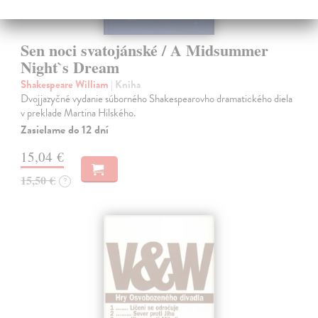
Sen noci svatojánské / A Midsummer
Night`s Dream
Shakespeare William
| Kniha
Dvojjazyčné vydanie súborného Shakespearovho dramatického diela
v preklade Martina Hilského.
Zasielame do 12 dní
15,04 €
15,50 €
?