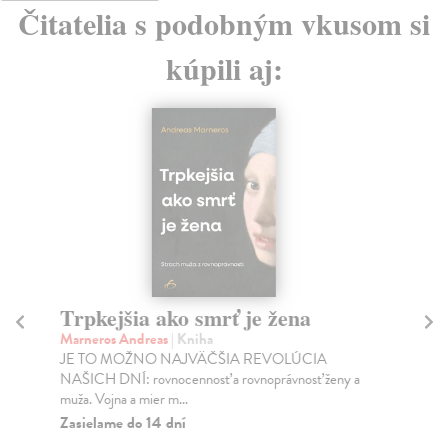
Čitatelia s podobným vkusom si
kúpili aj:
Trpkejšia ako smrť je žena
P
Marneros Andreas
| Kniha
Bor
JE TO MOŽNO NAJVÄČŠIA REVOLÚCIA
Tát
NAŠICH DNÍ: rovnocennosť a rovnoprávnosť ženy a
Bor
muža. Vojna a mier m...
Na
Zasielame do 14 dní
18