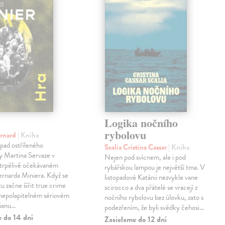
Logika nočního
rybolovu
ernard
| Kniha
pad ostříleného
Scalia Cristina Cassar
| Kniha
ty Martina Servaze v
Nejen pod svícnem, ale i pod
trpělivě očekávaném
rybářskou lampou je největší tma. V
Bernarda Miniera. Když se
listopadové Katánii nezvykle vane
tu začne šířit true crime
scirocco a dva přátelé se vracejí z
 nepolapitelném sériovém
nočního rybolovu bez úlovku, zato s
lianu…
podezřením, že byli svědky čehosi…
e do 14 dní
Zasielame do 12 dní