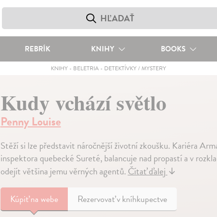
REBRÍK
KNIHY
BOOKS
KNIHY
-
BELETRIA
-
DETEKTÍVKY / MYSTERY
Kudy vchází světlo
Penny Louise
Stěží si lze představit náročnější životní zkoušku. Kariéra 
inspektora quebecké Sureté, balancuje nad propastí a v rozkla
odejít většina jemu věrných agentů.
Čítať ďalej
↓
Kúpiť
na webe
Rezervovať v kníhkupectve