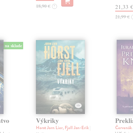
18,90 €
21,33 
?
21,99 €
na sklade
stvo
Výkriky
Prekli
Horst Jorn Lier, Fjell Jan-Erik
|
Červenák 