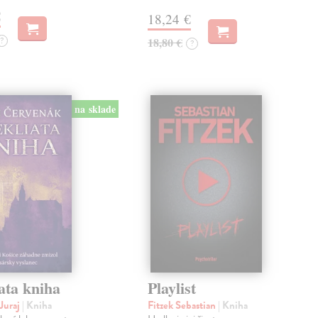
€
18,24 €
?
18,80 €
?
na sklade
ata kniha
Playlist
Juraj
| Kniha
Fitzek Sebastian
| Kniha