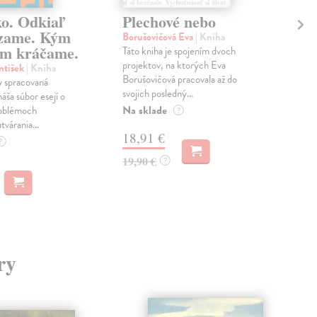
ko. Odkiaľ
Plechové nebo
Po
zame. Kým
Borušovičová Eva
| Kniha
Kun
m kráčame.
Táto kniha je spojením dvoch
Poma
projektov, na ktorých Eva
čty
ntišek
| Kniha
Borušovičová pracovala až do
naps
 spracovaná
svojich posledný...
česk
náša súbor esejí o
Na sklade
Na 
oblémoch
?
tvárania...
18,91 €
14
?
19,90 €
15,
?
ry