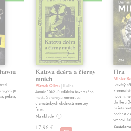
ábavou
Katova dcéra a čierny
Hra
mních
Minier B
tred
Devátý pří
Pötzsch Oliver
| Kniha
Lengyela je
kriminalis
Január 1663. Neďaleko bavorského
vá, pekná,
novém, ne
mesta Schongau zomiera za
thrilleru 
dramatických okolností miestny
na interne
farár.
podcast o
Na sklade
?
vrahovi Ju
Zasielam
17,96 €