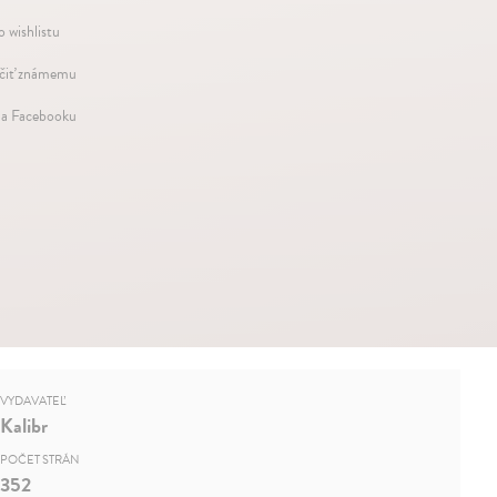
o wishlistu
iť známemu
na Facebooku
VYDAVATEĽ
Kalibr
POČET STRÁN
352