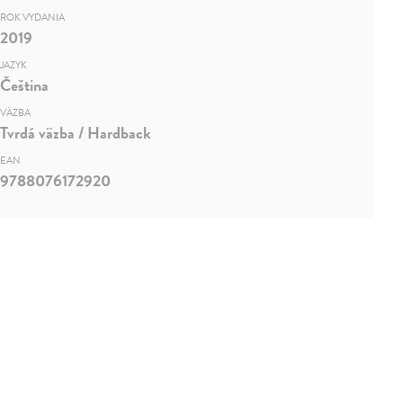
ROK VYDANIA
2019
JAZYK
Čeština
VÄZBA
Tvrdá väzba / Hardback
EAN
9788076172920