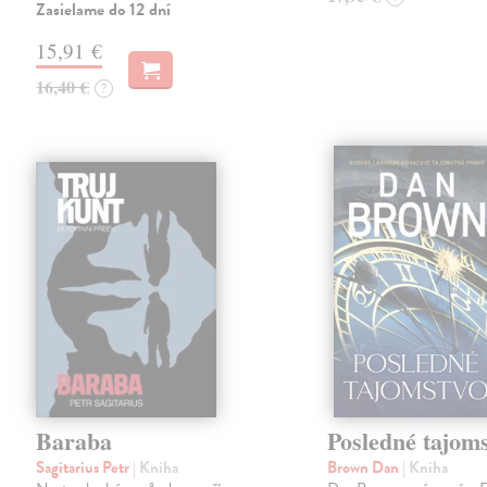
Zasielame do 12 dní
15,91 €
16,40 €
?
Baraba
Posledné tajom
Sagitarius Petr
| Kniha
Brown Dan
| Kniha