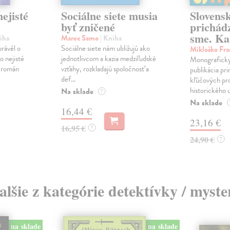
ejisté
Sociálne siete musia
Slovens
byť zničené
prichád
sme. Ka
iha
Marec Samo
| Kniha
právěl o
Sociálne siete nám ubližujú ako
Mikloško Fra
o nejisté
jednotlivcom a kazia medziľudské
Monograficky
ý román
vzťahy, rozkladajú spoločnosť a
publikácia pri
def...
kľúčových pr
historického u
Na sklade
?
Na sklade
16,44 €
23,16 €
16,95 €
?
24,90 €
?
alšie z kategórie detektívky / myste
na sklade
na sklade