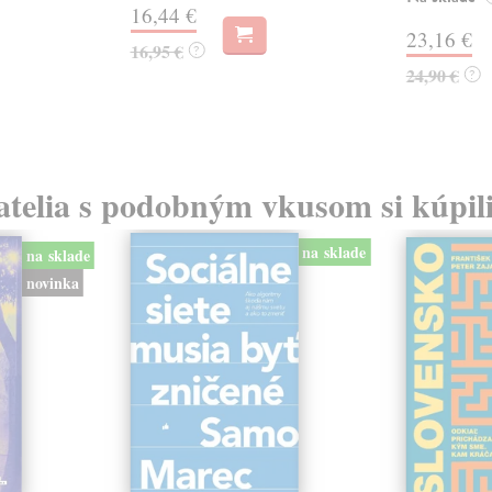
16,44 €
23,16 €
16,95 €
?
24,90 €
?
atelia s podobným vkusom si kúpili
na sklade
na sklade
novinka