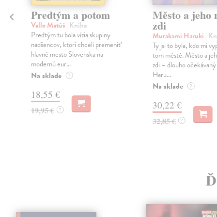
Predtým a potom
Město a jeho n
zdi
Vallo Matúš
| Kniha
Predtým tu bola vízia skupiny
Murakami Haruki
| Kn
nadšencov, ktorí chceli premeniť
Ty jsi to byla, kdo mi vy
hlavné mesto Slovenska na
tom městě. Město a jeh
modernú eur...
zdi – dlouho očekávan
Haru...
Na sklade
?
Na sklade
?
18,55 €
30,22 €
19,95 €
?
32,85 €
?
Ď