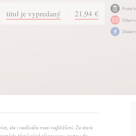
Pridať d
titul je vypredaný
21,94 €
Odporuč
Zdielať 
míst, ale i nedůvěře mezi nejbližšími. Ze staré
 zemřela těsně před plánovanou cestou do