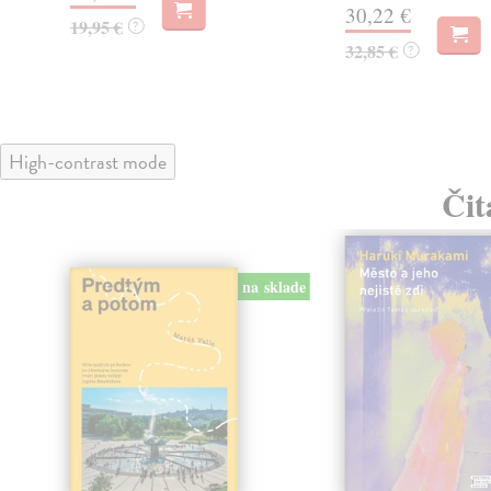
30,22 €
19,95 €
?
32,85 €
?
High-contrast mode
Čit
na sklade