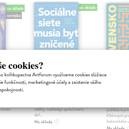
na sklade
na sklade
novinka
še cookies?
ho kníhkupectva Artforum využívame cookies slúžiace
ejisté
Sociálne siete musia
Slovens
e funkčnosti, marketingové účely a zaistenie vášho
byť zničené
prichád
spokojnosti.
sme. Ka
iha
Marec Samo
| Kniha
právěl o
Sociálne siete nám ubližujú ako
Mikloško Fra
o nejisté
jednotlivcom a kazia medziľudské
Monograficky
ý román
vzťahy, rozkladajú spoločnosť a
publikácia pri
def...
kľúčových pr
historického u
Na sklade
?
Na sklade