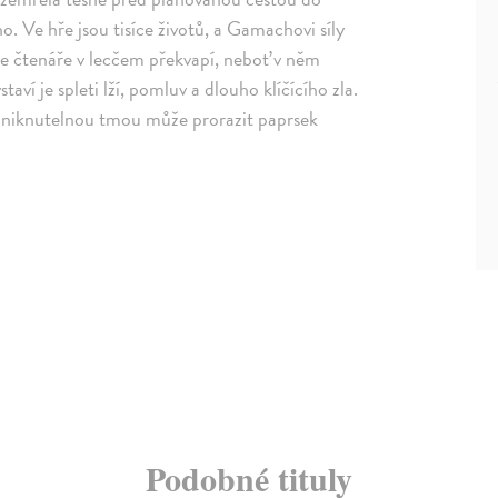
. Ve hře jsou tisíce životů, a Gamachovi síly
rie čtenáře v lecčem překvapí, neboť v něm
ví je spleti lží, pomluv a dlouho klíčícího zla.
proniknutelnou tmou může prorazit paprsek
Podobné tituly