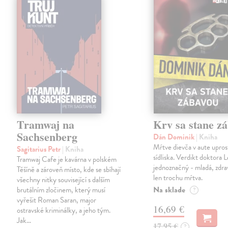
Tramwaj na
Krv sa stane z
Sachsenberg
Dán Dominik
| Kniha
Mŕtve dievča v aute upros
Sagitarius Petr
| Kniha
sídliska. Verdikt doktora 
Tramwaj Cafe je kavárna v polském
jednoznačný - mladá, zdra
Těšíně a zároveň místo, kde se sbíhají
len trochu mŕtva.
všechny nitky související s dalším
Na sklade
brutálním zločinem, který musí
?
vyřešit Roman Saran, major
16,69 €
ostravské kriminálky, a jeho tým.
Jak…
17,95 €
?