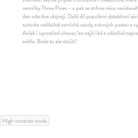
vesničky Three Pines – a pak se strhne něco nevídaného
den ode dne ubývají. Další díl populární detektivní sé
autorka radikálně zamíchá osudy známých postav a vysta
Avšak i uprostřed chaosu lze najít řád a zdánlivě ne
světla. Bude to ale stačit?
High-contrast mode