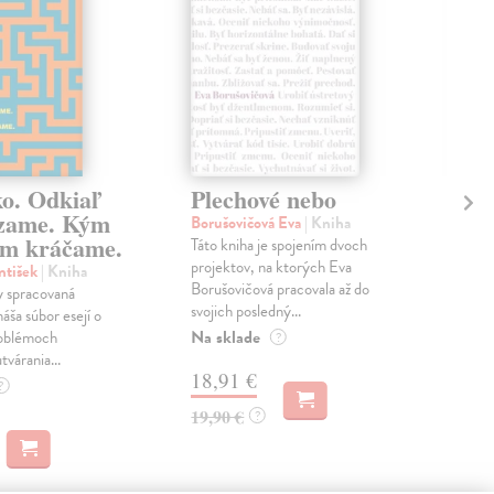
ko. Odkiaľ
Plechové nebo
Po
zame. Kým
Borušovičová Eva
| Kniha
Kun
m kráčame.
Táto kniha je spojením dvoch
Poma
projektov, na ktorých Eva
čty
ntišek
| Kniha
Borušovičová pracovala až do
naps
 spracovaná
svojich posledný...
česk
náša súbor esejí o
Na sklade
Na 
oblémoch
?
tvárania...
18,91 €
14
?
19,90 €
15,
?