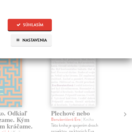
 aj:
SÚHLASÍM
na sklade
NASTAVENIA
na sklade
ko. Odkiaľ
Plechové nebo
Po
zame. Kým
Borušovičová Eva
| Kniha
Kun
m kráčame.
Táto kniha je spojením dvoch
Poma
projektov, na ktorých Eva
čty