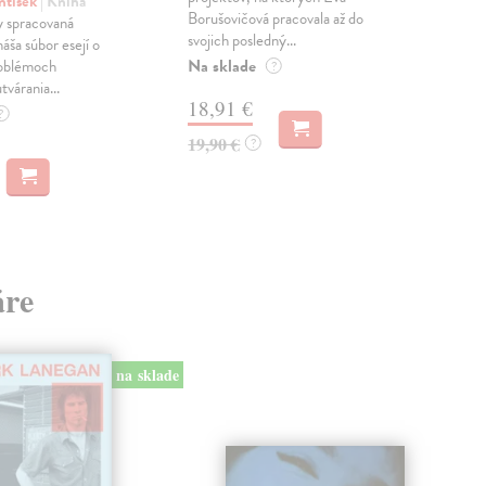
ntišek
| Kniha
Borušovičová pracovala až do
naps
 spracovaná
svojich posledný...
česk
náša súbor esejí o
Na sklade
Na 
oblémoch
?
tvárania...
18,91 €
14
?
19,90 €
15,
?
áre
na sklade