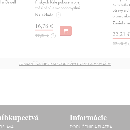
l a Orwell
finských Kale pokusem o její
kandidáta 
znásilnění, a svobodomyslná…
otravy a di
Na sklade
?
o tom, ak
Zasielam
16,78 €
22,21 
17,30 €
?
22,90 €
ZOBRAZIŤ ĎALŠIE Z KATEGÓRIE ŽIVOTOPISY A MEMOÁRE
íhkupectvá
Informácie
TISLAVA
DORUČENIE A PLATBA