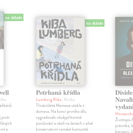
na sklade
na sklade
well
Potrhaná křídla
Diside
Navaľn
niha
Lumberg Kiba
| Kniha
vydan
velikánů
Třináctiletá Memesa utekla z
domova. Na konci prvního dílu
Herszenh
 proti
vygradovalo všudypřítomné
Životopis 
dlišných
ponižování a násilí na ženách v silně
právnika, 
vní a
konzervativní romské komunitě
korupcii, l