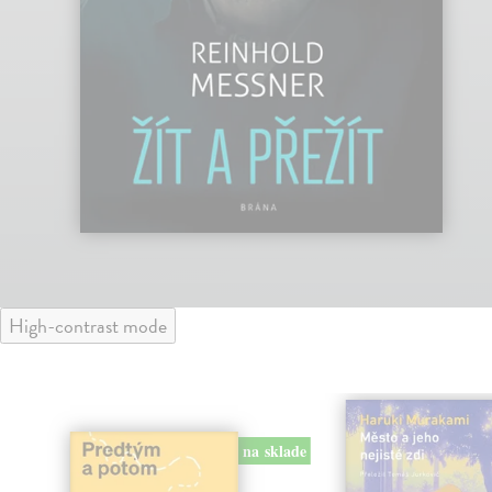
High-contrast mode
na sklade