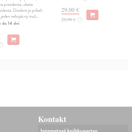
na prezidenta, obete
29,00 €
sidenta. Disident je príbeh
o jeden nebojácny muž…
29,90 €
?
e do 14 dní
€
?
Kontakt
Internetové kníhkupectvo