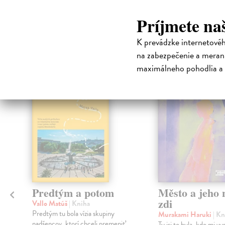
Príjmete na
High-contrast mode
Čit
K prevádzke internetové
na zabezpečenie a merani
maximálneho pohodlia a 
na sklade
Predtým a potom
Město a jeho n
zdi
Vallo Matúš
| Kniha
Predtým tu bola vízia skupiny
Murakami Haruki
| Kn
nadšencov, ktorí chceli premeniť
Ty jsi to byla, kdo mi vy