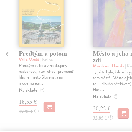
Predtým a potom
Město a jeho n
zdi
Vallo Matúš
| Kniha
Predtým tu bola vízia skupiny
Murakami Haruki
| Kn
nadšencov, ktorí chceli premeniť
Ty jsi to byla, kdo mi vy
hlavné mesto Slovenska na
tom městě. Město a jeh
modernú eur...
zdi – dlouho očekávan
Haru...
Na sklade
?
Na sklade
?
18,55 €
30,22 €
19,95 €
?
32,85 €
?