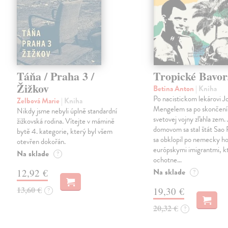
Táňa / Praha 3 /
Tropické Bavor
Žižkov
Betina Anton
| Kniha
Po nacistickom lekárovi J
Zelbová Marie
| Kniha
Mengelem sa po skončení
Nikdy jsme nebyli úplně standardní
svetovej vojny zľahla zem.
žižkovská rodina. Vítejte v mámině
domovom sa stal štát Sao 
bytě 4. kategorie, který byl všem
sa obklopil po nemecky ho
otevřen dokořán.
európskymi imigrantmi, k
Na sklade
?
ochotne…
Na sklade
12,92 €
?
13,60 €
19,30 €
?
20,32 €
?