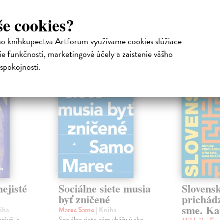
še cookies?
atelia s podobným vkusom si kúpili
ho kníhkupectva Artforum využívame cookies slúžiace
e funkčnosti, marketingové účely a zaistenie vášho
spokojnosti.
na sklade
na sklade
novinka
ejisté
Sociálne siete musia
Slovens
byť zničené
prichád
sme. Ka
iha
Marec Samo
| Kniha
právěl o
Sociálne siete nám ubližujú ako