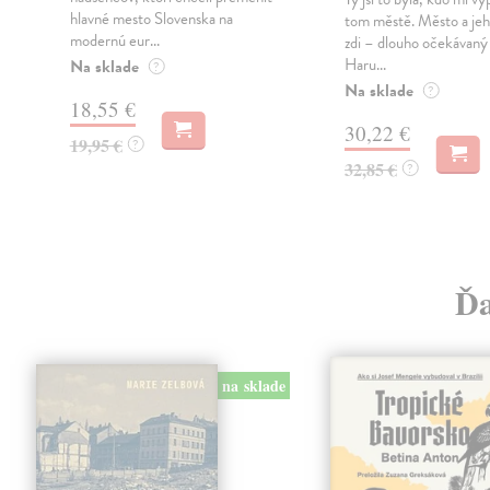
hlavné mesto Slovenska na
tom městě. Město a jeh
modernú eur...
zdi – dlouho očekávan
Haru...
Na sklade
?
Na sklade
?
18,55 €
30,22 €
19,95 €
?
32,85 €
?
Ďa
na sklade