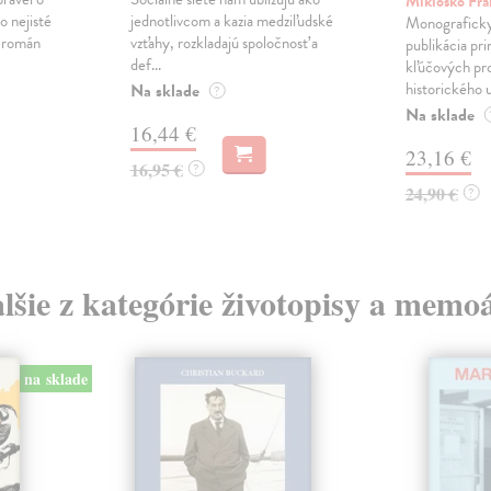
Mikloško Fra
o nejisté
jednotlivcom a kazia medziľudské
Monograficky
ý román
vzťahy, rozkladajú spoločnosť a
publikácia pri
def...
kľúčových pr
historického u
Na sklade
?
Na sklade
16,44 €
23,16 €
16,95 €
?
24,90 €
?
lšie z kategórie životopisy a memo
na sklade