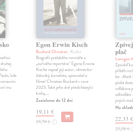
sko
Egon Erwin Kisch
Zpíve
plač
Buckard Christian
| Kniha
osefovi
Biografii pražského novináře a
Lanegan 
 druhej
„zuřivého reportéra“ Egona Erwina
Zpověď ku
 Jeho
Kische napsal její autor, německo-
příběh roc
Paulo, kde
židovský žurnalista, spisovatel a
let . Mark
voriacimi
filmař Christian Buckard v roce
pódia dost
torí mu
2023. Také jeho dvě předcházející
vidlákova 
knihy,…
odhodlání 
Zasielame do 12 dní
jiných mož
Na sklad
19,11 €
22,33 
19,70 €
?
23,50 €