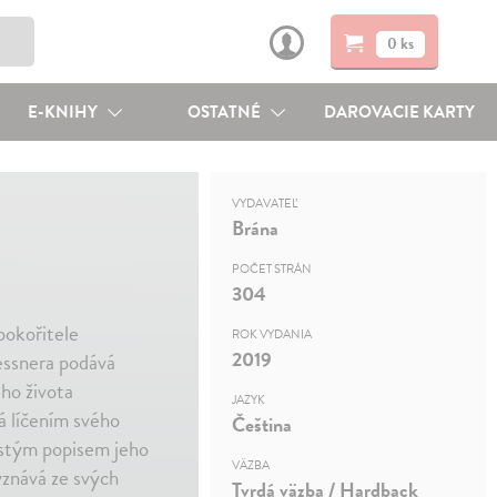
0 ks
E-KNIHY
OSTATNÉ
DAROVACIE KARTY
VYDAVATEĽ
Brána
POČET STRÁN
304
pokořitele
ROK VYDANIA
2019
essnera podává
ho života
JAZYK
á líčením svého
Čeština
rostým popisem jeho
VÄZBA
vyznává ze svých
Tvrdá väzba / Hardback