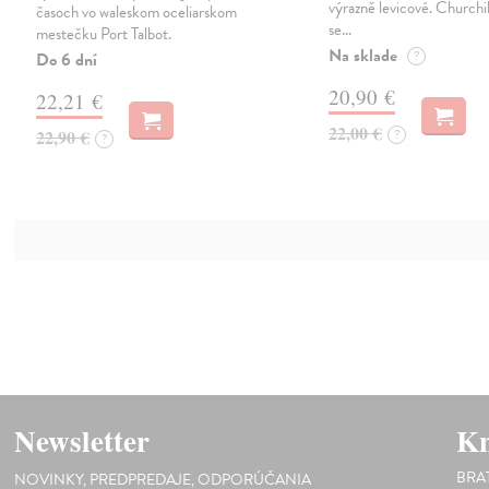
výrazně levicové. Churchil
časoch vo waleskom oceliarskom
se…
mestečku Port Talbot.
Na sklade
?
Do 6 dní
20,90 €
22,21 €
22,00 €
22,90 €
?
?
Newsletter
Kn
BRA
NOVINKY, PREDPREDAJE, ODPORÚČANIA