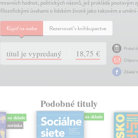
mravních hodnot, politických názorů, jež prokládá poutavým
filozofickými úvahami o lidském životě jako takovém a umění čl
Kúpiť
na webe
Rezervovať v kníhkupectve
Pridať d
titul je vypredaný
18,75 €
Odporuč
Zdielať 
Podobné tituly
na sklade
na sklade
novinka