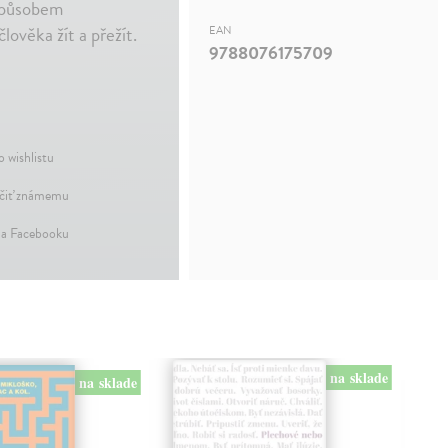
 způsobem
ověka žít a přežít.
EAN
9788076175709
o wishlistu
iť známemu
na Facebooku
na sklade
na sklade