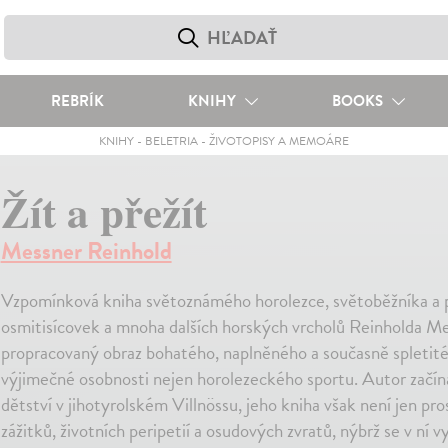
REBRÍK
KNIHY
BOOKS
KNIHY
-
BELETRIA
-
ŽIVOTOPISY A MEMOÁRE
Žít a přežít
Messner Reinhold
Vzpomínková kniha světoznámého horolezce, světoběžníka a 
osmitisícovek a mnoha dalších horských vrcholů Reinholda M
propracovaný obraz bohatého, naplněného a současně spletité
výjimečné osobnosti nejen horolezeckého sportu. Autor začín
dětství v jihotyrolském Villnössu, jeho kniha však není jen p
zážitků, životních peripetií a osudových zvratů, nýbrž se v ní 