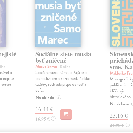
ejisté
Sociálne siete musia
Slovens
byť zničené
prichád
sme. Ka
iha
Marec Samo
| Kniha
právěl o
Sociálne siete nám ubližujú ako
Mikloško Fra
o nejisté
jednotlivcom a kazia medziľudské
Monograficky
ý román
vzťahy, rozkladajú spoločnosť a
publikácia pri
def...
kľúčových pr
historického u
Na sklade
?
Na sklade
16,44 €
23,16 €
16,95 €
?
24,90 €
?