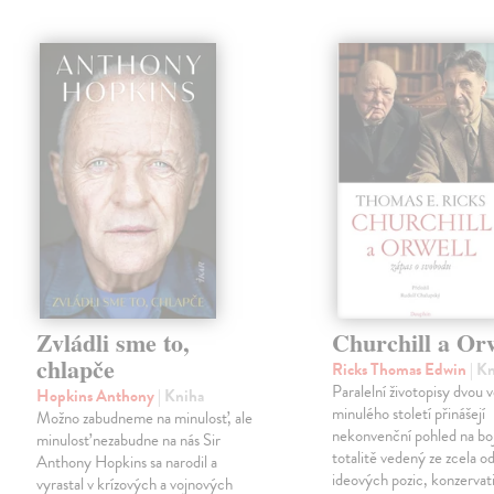
Zvládli sme to,
Churchill a Or
chlapče
Ricks Thomas Edwin
| K
Paralelní životopisy dvou 
Hopkins Anthony
| Kniha
minulého století přinášejí
Možno zabudneme na minulosť, ale
nekonvenční pohled na boj
minulosť nezabudne na nás Sir
totalitě vedený ze zcela o
Anthony Hopkins sa narodil a
ideových pozic, konzervati
vyrastal v krízových a vojnových