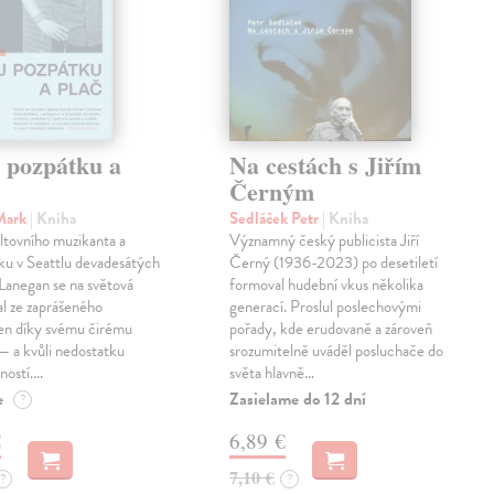
j pozpátku a
Na cestách s Jiřím
Černým
Mark
| Kniha
Sedláček Petr
| Kniha
ltovního muzikanta a
Významný český publicista Jiří
ku v Seattlu devadesátých
Černý (1936-2023) po desetiletí
 Lanegan se na světová
formoval hudební vkus několika
al ze zaprášeného
generací. Proslul poslechovými
jen díky svému čirému
pořady, kde erudovaně a zároveň
— a kvůli nedostatku
srozumitelně uváděl posluchače do
ností.…
světa hlavně…
e
Zasielame do 12 dní
?
€
6,89 €
7,10 €
?
?