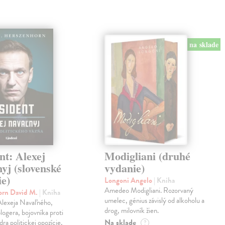
na sklade
nt: Alexej
Modigliani (druhé
yj (slovenské
vydanie)
ie)
Longoni Angelo
| Kniha
Amedeo Modigliani. Rozorvaný
orn David M.
| Kniha
umelec, génius závislý od alkoholu a
Alexeja Navaľného,
drog, milovník žien.
blogera, bojovníka proti
Na sklade
ídra politickej opozície,
?