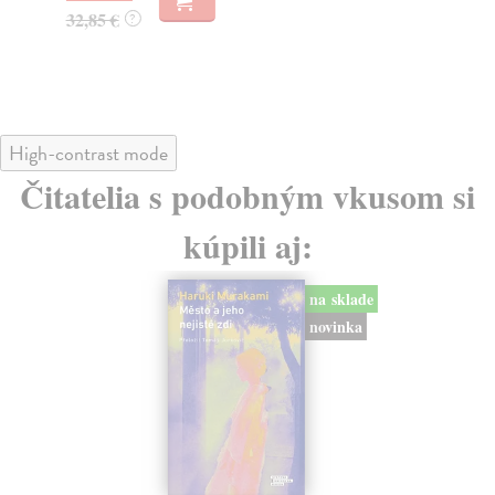
32,85 €
16
?
High-contrast mode
Čitatelia s podobným vkusom si
kúpili aj:
na sklade
novinka