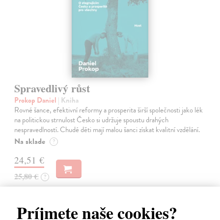
Spravedlivý růst
Prokop Daniel
| Kniha
Rovné šance, efektivní reformy a prosperita širší společnosti jako lék
na politickou strnulost Česko si udržuje spoustu drahých
nespravedlností. Chudé děti mají malou šanci získat kvalitní vzdělání.
Na sklade
?
24,51 €
25,80 €
?
Príjmete naše cookies?