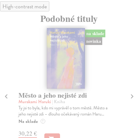
High-contrast mode
Podobné tituly
na sklade
novinka
Město a jeho nejisté zdi
So
Murakami Haruki
| Kniha
Ma
Ty jsi to byla, kdo mi vyprávěl o tom městě. Město a
Soc
jeho nejisté zdi – dlouho očekávaný román Haru...
med
Na sklade
Na
?
30,22 €
16