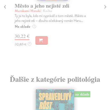
Město a jeho nejisté zdi
So
Murakami Haruki
| Kniha
Ma
Ty jsi to byla, kdo mi vyprávěl o tom městě. Město a
Soc
jeho nejisté zdi – dlouho očekávaný román Haru...
med
Na sklade
Na
?
30,22 €
16
32,85 €
16
?
Ďalšie z kategórie politológia
na sklade