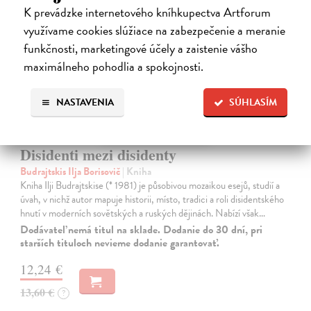
novinka
K prevádzke internetového kníhkupectva Artforum
využívame cookies slúžiace na zabezpečenie a meranie
funkčnosti, marketingové účely a zaistenie vášho
maximálneho pohodlia a spokojnosti.
NASTAVENIA
SÚHLASÍM
Disidenti mezi disidenty
Budrajtskis Ilja Borisovič
| Kniha
Kniha Ilji Budrajtskise (* 1981) je působivou mozaikou esejů, studií a
úvah, v nichž autor mapuje historii, místo, tradici a roli disidentského
hnutí v moderních sovětských a ruských dějinách. Nabízí však…
Dodávateľ nemá titul na sklade. Dodanie do 30 dní, pri
starších tituloch nevieme dodanie garantovať.
12,24 €
13,60 €
?