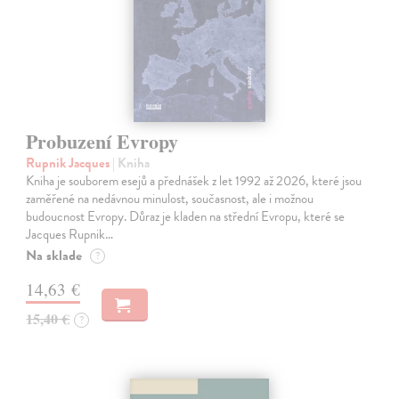
Probuzení Evropy
Rupnik Jacques
| Kniha
Kniha je souborem esejů a přednášek z let 1992 až 2026, které jsou
zaměřené na nedávnou minulost, současnost, ale i možnou
budoucnost Evropy. Důraz je kladen na střední Evropu, které se
Jacques Rupnik…
Na sklade
?
14,63 €
15,40 €
?