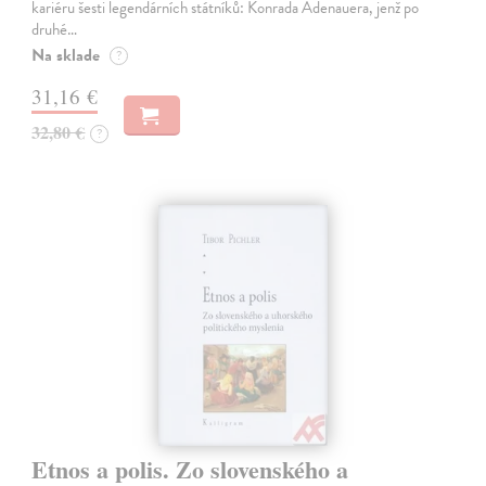
kariéru šesti legendárních státníků: Konrada Adenauera, jenž po
druhé…
Na sklade
?
31,16 €
32,80 €
?
Etnos a polis. Zo slovenského a