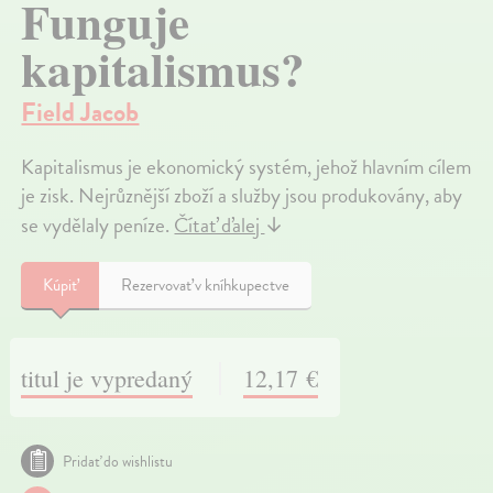
Funguje
kapitalismus?
Field Jacob
Kapitalismus je ekonomický systém, jehož hlavním cílem
je zisk. Nejrůznější zboží a služby jsou produkovány, aby
se vydělaly peníze.
Čítať ďalej
↓
Kúpiť
Rezervovať v kníhkupectve
titul je vypredaný
12,17 €
Pridať do wishlistu