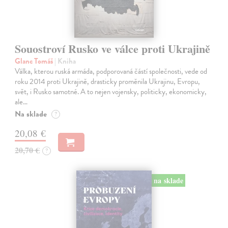
Souostroví Rusko ve válce proti Ukrajině
Glanc Tomáš
| Kniha
Válka, kterou ruská armáda, podporovaná částí společnosti, vede od
roku 2014 proti Ukrajině, drasticky proměnila Ukrajinu, Evropu,
svět, i Rusko samotné. A to nejen vojensky, politicky, ekonomicky,
ale…
Na sklade
?
20,08 €
20,70 €
?
na sklade