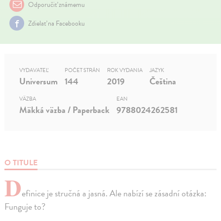
Odporučiť známemu
Zdielať na Facebooku
VYDAVATEĽ
POČET STRÁN
ROK VYDANIA
JAZYK
Universum
144
2019
Čeština
VÄZBA
EAN
Mäkká väzba / Paperback
9788024262581
O TITULE
D
efinice je stručná a jasná. Ale nabízí se zásadní otázka:
Funguje to?