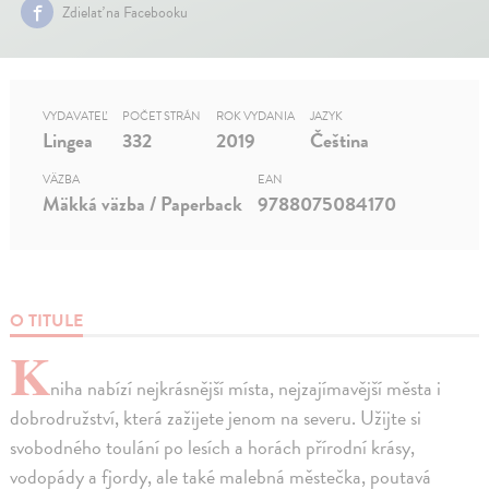
Zdielať na Facebooku
VYDAVATEĽ
POČET STRÁN
ROK VYDANIA
JAZYK
Lingea
332
2019
Čeština
VÄZBA
EAN
Mäkká väzba / Paperback
9788075084170
O TITULE
K
niha nabízí nejkrásnější místa, nejzajímavější města i
dobrodružství, která zažijete jenom na severu. Užijte si
svobodného toulání po lesích a horách přírodní krásy,
vodopády a fjordy, ale také malebná městečka, poutavá