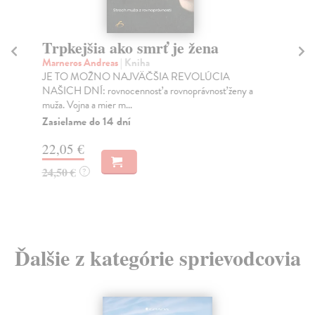
Trpkejšia ako smrť je žena
P
Marneros Andreas
| Kniha
Bor
JE TO MOŽNO NAJVÄČŠIA REVOLÚCIA
Tát
NAŠICH DNÍ: rovnocennosť a rovnoprávnosť ženy a
Bor
muža. Vojna a mier m...
Na
Zasielame do 14 dní
18
22,05 €
19
24,50 €
?
Ďalšie z kategórie sprievodcovia