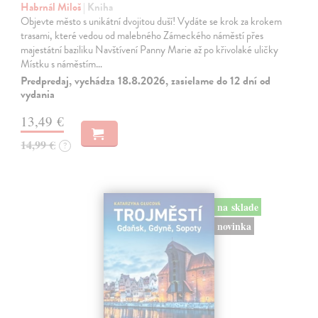
Habrnál Miloš
| Kniha
Objevte město s unikátní dvojitou duší! Vydáte se krok za krokem
trasami, které vedou od malebného Zámeckého náměstí přes
majestátní baziliku Navštívení Panny Marie až po křivolaké uličky
Místku s náměstím…
Predpredaj, vychádza 18.8.2026, zasielame do 12 dní od
vydania
13,49 €
14,99 €
?
na sklade
novinka