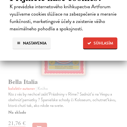
K prevádzke internetového kníhkupectva Artforum
využívame cookies slúžiace na zabezpečenie a meranie
funkčnosti, marketingové účely a zaistenie vášho
na sklade
maximálneho pohodlia a spokojnosti.
NASTAVENIA
SÚHLASÍM
Bella Italia
kolektív autorov
| Kniha
Kto z vás by nechcel zažiť Prázdniny v Ríme? Sadnúť si na Vespu a
obehnúť pamiatky ? Španielske schody či Koloseum, ochutnať kávu,
ktorá chutí tak, ako nikde na svete.
Na sklade
21,76 €