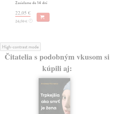
Zasielame do 14 dní
18
22,05 €
19
24,50 €
?
High-contrast mode
Čitatelia s podobným vkusom si
kúpili aj: