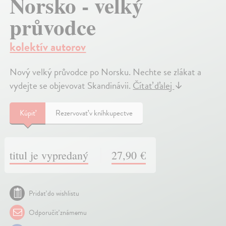
Norsko - velký
průvodce
kolektív autorov
Nový velký průvodce po Norsku. Nechte se zlákat a
vydejte se objevovat Skandinávii.
Čítať ďalej
↓
Kúpiť
Rezervovať v kníhkupectve
titul je vypredaný
27,90 €
Pridať do wishlistu
Odporučiť známemu