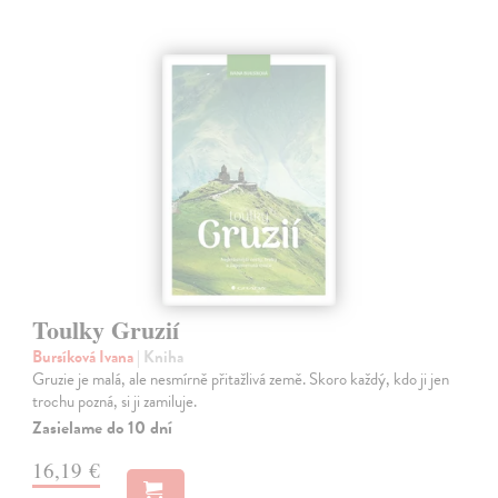
Toulky Gruzií
Bursíková Ivana
| Kniha
Gruzie je malá, ale nesmírně přitažlivá země. Skoro každý, kdo ji jen
trochu pozná, si ji zamiluje.
Zasielame do 10 dní
16,19 €