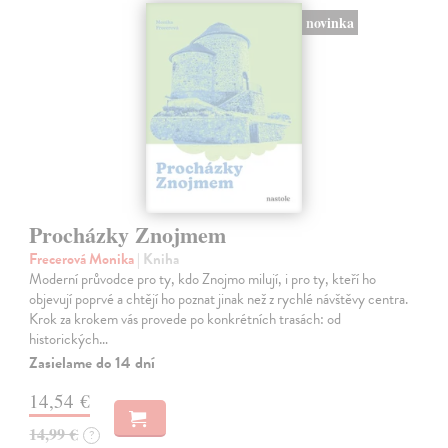
novinka
Procházky Znojmem
Frecerová Monika
| Kniha
Moderní průvodce pro ty, kdo Znojmo milují, i pro ty, kteří ho
objevují poprvé a chtějí ho poznat jinak než z rychlé návštěvy centra.
Krok za krokem vás provede po konkrétních trasách: od
historických…
Zasielame do 14 dní
14,54 €
14,99 €
?