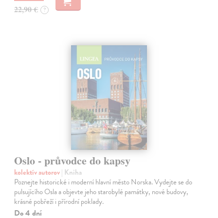
22,90 €
?
Oslo - průvodce do kapsy
kolektív autorov
| Kniha
Poznejte historické i moderní hlavní město Norska. Vydejte se do
pulsujícího Osla a objevte jeho starobylé památky, nové budovy,
krásné pobřeží i přírodní poklady.
Do 4 dní