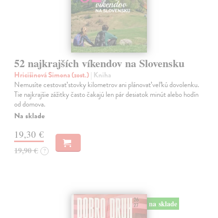
52 najkrajších víkendov na Slovensku
Hricišinová Simona (zost.)
| Kniha
Nemusíte cestovať stovky kilometrov ani plánovať veľkú dovolenku.
Tie najkrajšie zážitky často čakajú len pár desiatok minút alebo hodín
od domova.
Na sklade
19,30 €
19,90 €
?
na sklade