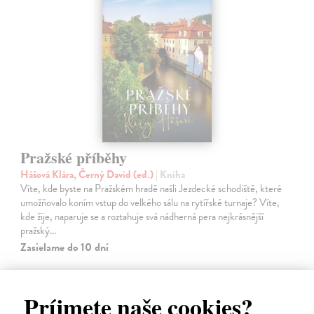
Pražské příběhy
Hášová Klára, Černý David (ed.)
| Kniha
Víte, kde byste na Pražském hradě našli Jezdecké schodiště, které
umožňovalo koním vstup do velkého sálu na rytířské turnaje? Víte,
kde žije, naparuje se a roztahuje svá nádherná pera nejkrásnější
pražský…
Zasielame do 10 dní
16,19 €
16,69 €
Príjmete naše cookies?
?