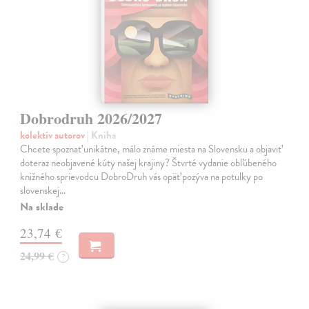
Dobrodruh 2026/2027
kolektív autorov
| Kniha
Chcete spoznať unikátne, málo známe miesta na Slovensku a objaviť
doteraz neobjavené kúty našej krajiny? Štvrté vydanie obľúbeného
knižného sprievodcu DobroDruh vás opäť pozýva na potulky po
slovenskej…
Na sklade
23,74 €
24,99 €
?