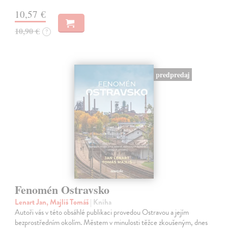
10,57 €
10,90 €
?
predpredaj
Fenomén Ostravsko
Lenart Jan, Majliš Tomáš
| Kniha
Autoři vás v této obsáhlé publikaci provedou Ostravou a jejím
bezprostředním okolím. Městem v minulosti těžce zkoušeným, dnes