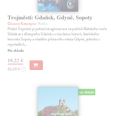
Trojměstí: Gdaňsk, Gdyně, Sopoty
Glucová Katarzyna
| Kniha
Polské Trojměstí je jedinečná aglomerace na pobřeží Baltského moře.
Skládá se z důstojného Gdaňsku s tisíciletou historií, lázeňského
letoviska Sopoty a mladého přístavního města Gdyně, jednoho z
nejmladších…
Na sklade
19,22 €
21,35 €
?
na sklade