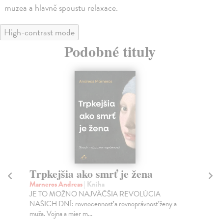
muzea a hlavně spoustu relaxace.
High-contrast mode
Podobné tituly
Trpkejšia ako smrť je žena
P
Marneros Andreas
| Kniha
Bor
JE TO MOŽNO NAJVÄČŠIA REVOLÚCIA
Tát
NAŠICH DNÍ: rovnocennosť a rovnoprávnosť ženy a
Bor
muža. Vojna a mier m...
Na