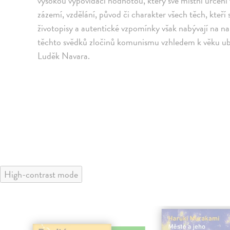
vysokou vypovídací hodnotou, který své místní určení 
zázemí, vzdělání, původ či charakter všech těch, kteří 
životopisy a autentické vzpomínky však nabývají na na
těchto svědků zločinů komunismu vzhledem k věku ubý
Luděk Navara.
High-contrast mode