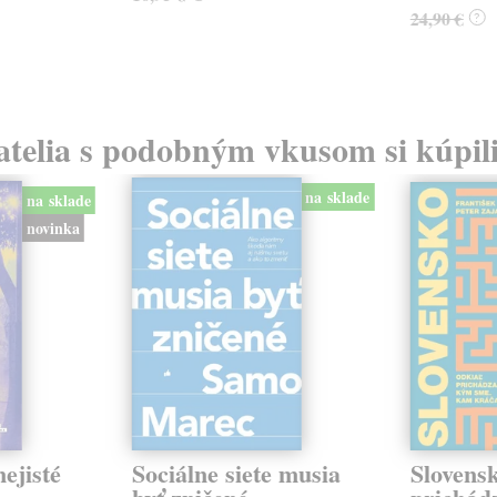
24,90 €
?
atelia s podobným vkusom si kúpili
na sklade
na sklade
novinka
ejisté
Sociálne siete musia
Slovens