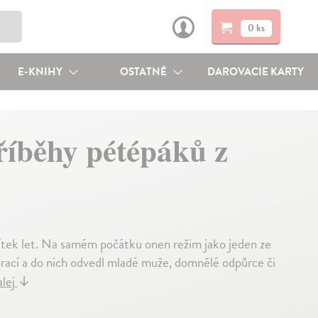
0 ks
E-KNIHY
OSTATNÉ
DAROVACIE KARTY
říběhy pétépáků z
sítek let. Na samém počátku onen režim jako jeden ze
rací a do nich odvedl mladé muže, domnělé odpůrce či
alej
↓