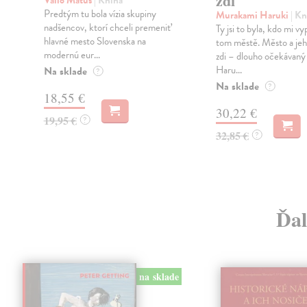
zdi
Vallo Matúš
| Kniha
Predtým tu bola vízia skupiny
Murakami Haruki
| Kn
nadšencov, ktorí chceli premeniť
Ty jsi to byla, kdo mi vy
hlavné mesto Slovenska na
tom městě. Město a jeh
modernú eur...
zdi – dlouho očekávan
Haru...
Na sklade
?
Na sklade
?
18,55 €
30,22 €
19,95 €
?
32,85 €
?
Ďal
na sklade