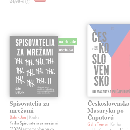
24,90 €
?
na sklade
novinka
Spisovatelia za
Československo
mrežami
Masaryka po
Čaputovú
Bábik Ján
| Kniha
Kniha Spisovatelia za mrežami
Gális Tomáš
| Kniha
(2026) zaznamenáva osudy
Udalosti a postavy z histó