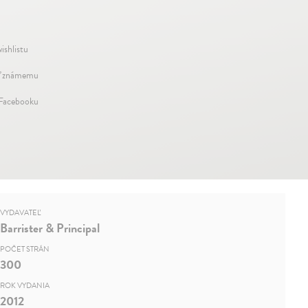
ishlistu
ť známemu
 Facebooku
VYDAVATEĽ
Barrister & Principal
POČET STRÁN
300
ROK VYDANIA
2012