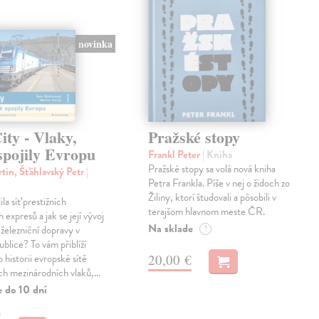
novinka
ty - Vlaky,
Pražské stopy
spojily Evropu
Frankl Peter
| Kniha
Pražské stopy sa volá nová kniha
tin, Šťáhlavský Petr
|
Petra Frankla. Píše v nej o židoch zo
Žiliny, ktorí študovali a pôsobili v
ila síť prestižních
terajšom hlavnom meste ČR.
expresů a jak se její vývoj
Na sklade
 železniční dopravy v
?
blice? To vám přiblíží
20,00 €
 historii evropské sítě
ch mezinárodních vlaků,…
e do 10 dní
€