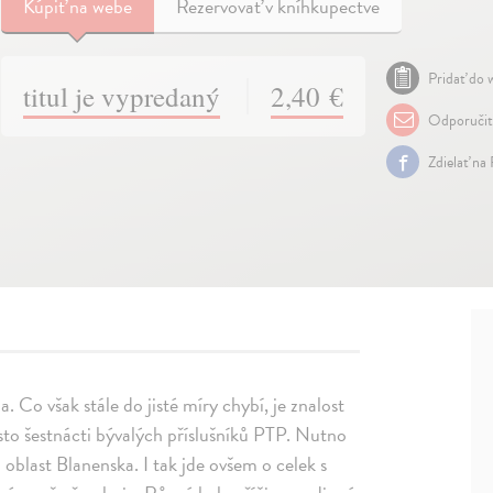
Kúpiť
na webe
Rezervovať v kníhkupectve
Pridať do w
titul je vypredaný
2,40 €
Odporuči
Zdielať na
 Co však stále do jisté míry chybí, je znalost
 sto šestnácti bývalých příslušníků PTP. Nutno
 oblast Blanenska. I tak jde ovšem o celek s