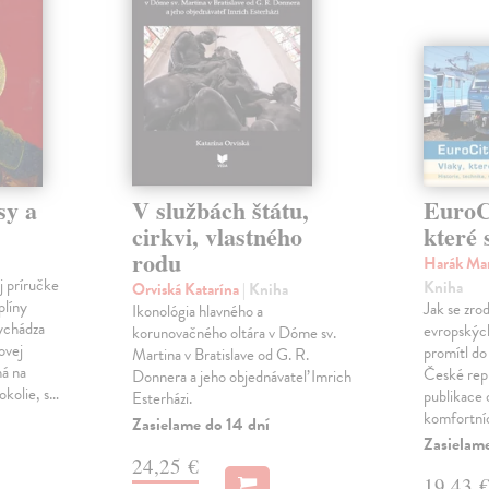
sy a
V službách štátu,
EuroCi
cirkvi, vlastného
které 
rodu
Harák Mar
j príručke
Kniha
Orviská Katarína
| Kniha
plíny
Jak se zrod
Ikonológia hlavného a
vychádza
evropských 
korunovačného oltára v Dóme sv.
ovej
promítl do
Martina v Bratislave od G. R.
ná na
České repu
Donnera a jeho objednávateľ Imrich
okolie, s…
publikace o
Esterházi.
komfortní
Zasielame do 14 dní
Zasielam
24,25 €
19,43 