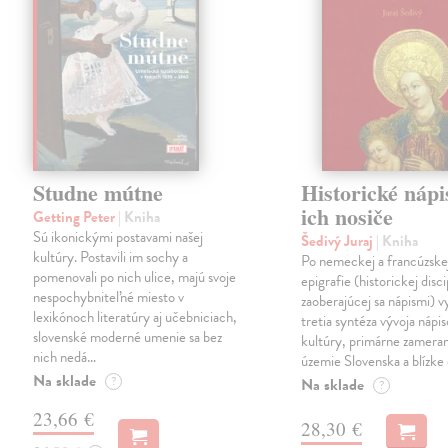
Studne mútne
Historické nápi
ich nosiče
Getting Peter
| Kniha
Sú ikonickými postavami našej
Šedivý Juraj
| Kniha
kultúry. Postavili im sochy a
Po nemeckej a francúzske
pomenovali po nich ulice, majú svoje
epigrafie (historickej disci
nespochybniteľné miesto v
zaoberajúcej sa nápismi) 
lexikónoch literatúry aj učebniciach,
tretia syntéza vývoja nápis
slovenské moderné umenie sa bez
kultúry, primárne zamera
nich nedá…
územie Slovenska a blízke 
Na sklade
?
Na sklade
?
23,66 €
28,30 €