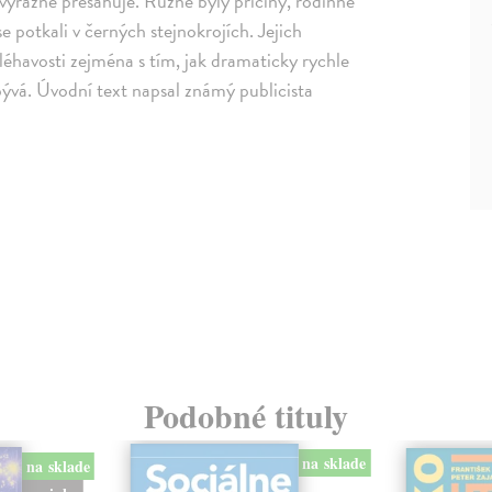
výrazně přesahuje. Různé byly příčiny, rodinné
se potkali v černých stejnokrojích. Jejich
léhavosti zejména s tím, jak dramaticky rychle
vá. Úvodní text napsal známý publicista
Podobné tituly
na sklade
na sklade