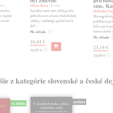
byť zničené
prichád
sme. Ka
iha
Marec Samo
| Kniha
právěl o
Sociálne siete nám ubližujú ako
Mikloško Fra
o nejisté
jednotlivcom a kazia medziľudské
Monograficky
ý román
vzťahy, rozkladajú spoločnosť a
publikácia pri
def...
kľúčových pr
historického u
Na sklade
?
Na sklade
16,44 €
23,16 €
16,95 €
?
24,90 €
?
šie z kategórie slovenské a české de
novinka
na sklade