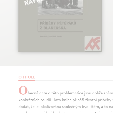
O TITULE
O
becná data o této problematice jsou dobře známa.
konkrétních osudů. Tato kniha přináší životní příběhy
dodat, že je lokalizována společným bydlištěm, a to na