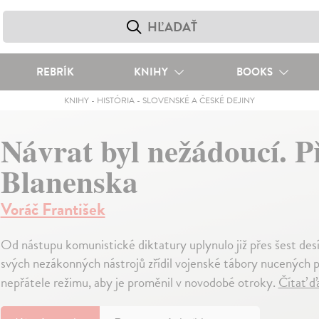
REBRÍK
KNIHY
BOOKS
KNIHY
-
HISTÓRIA
-
SLOVENSKÉ A ČESKÉ DEJINY
Návrat byl nežádoucí. P
Blanenska
Voráč František
Od nástupu komunistické diktatury uplynulo již přes šest de
svých nezákonných nástrojů zřídil vojenské tábory nucených p
nepřátele režimu, aby je proměnil v novodobé otroky.
Čítať ď