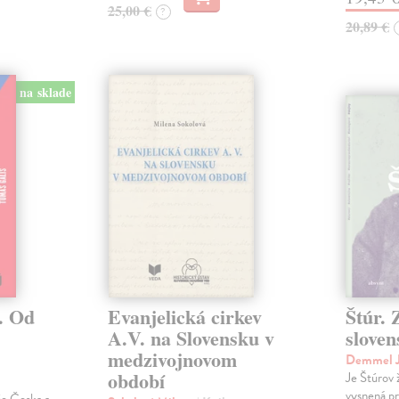
25,00 €
?
20,89 €
na sklade
. Od
Evanjelická cirkev
Štúr. 
A.V. na Slovensku v
slove
medzivojnovom
Demmel J
období
Je Štúrov 
vysnená pr
rie Česka a