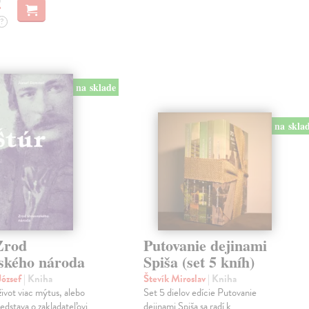
?
na sklade
na skla
Zrod
Putovanie dejinami
nského národa
Spiša (set 5 kníh)
ózsef
| Kniha
Števík Miroslav
| Kniha
život viac mýtus, alebo
Set 5 dielov edície Putovanie
edstava o zakladateľovi
dejinami Spiša sa radí k