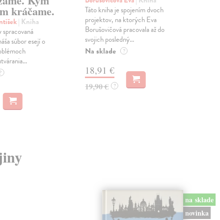
zame. Kým
Borušovičová Eva
| Kniha
Kun
m kráčame.
Táto kniha je spojením dvoch
Poma
projektov, na ktorých Eva
čty
ntišek
| Kniha
Borušovičová pracovala až do
naps
 spracovaná
svojich posledný...
česk
náša súbor esejí o
Na sklade
Na 
oblémoch
?
tvárania...
18,91 €
14
?
19,90 €
15,
?
jiny
na sklade
novinka