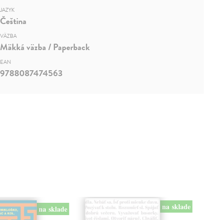
JAZYK
Čeština
VÄZBA
Mäkká väzba / Paperback
EAN
9788087474563
na sklade
na sklade