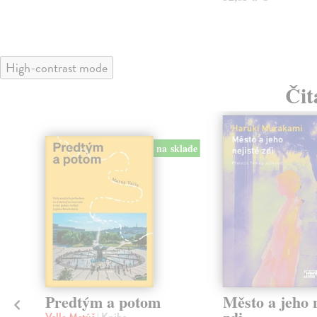
High-contrast mode
Čit
na sklade
Predtým a potom
Město a jeho n