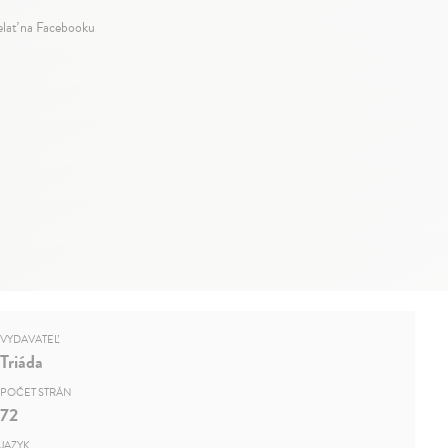
elať na Facebooku
VYDAVATEĽ
Triáda
POČET STRÁN
72
JAZYK