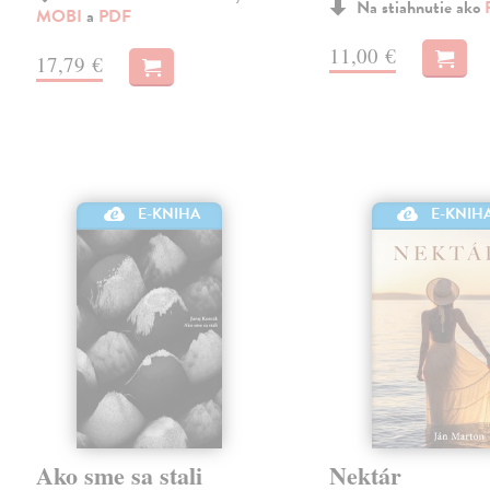
Na stiahnutie ako
MOBI
a
PDF
11,00 €
17,79 €
E-KNIHA
E-KNIH
Ako sme sa stali
Nektár