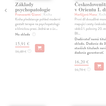
Základy
Českoslovenští
psychopatologie
v Orientu I. dí
Francesetti Gianni
| Kniha
Havlůjová Hana
| Knih
Kniha představuje pohled moderní
První díl dvoudílné mon
gestalt terapie na psychopatologii
mapující cesty českosl
a klinickou praxi. Jedná se o úv...
vědců 1. poloviny 20. st
Blí...
Na sklade
?
Dodávateľ nemá titu
15,91 €
sklade. Dodanie do 3
starších tituloch ne
16,40 €
?
dodanie garantovať.
16,20 €
16,70 €
?