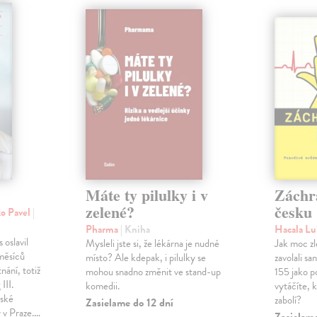
Máte ty pilulky i v
Záchr
zelené?
česku
ko Pavel
|
Pharma
| Kniha
Hacala L
 oslavil
Mysleli jste si, že lékárna je nudné
Jak moc zl
měsíců
místo? Ale kdepak, i pilulky se
zavolali s
nání, totiž
mohou snadno změnit ve stand-up
155 jako p
III.
komedii.
vytáčíte, 
řské
zabolí?
Zasielame do 12 dní
y v Praze.…