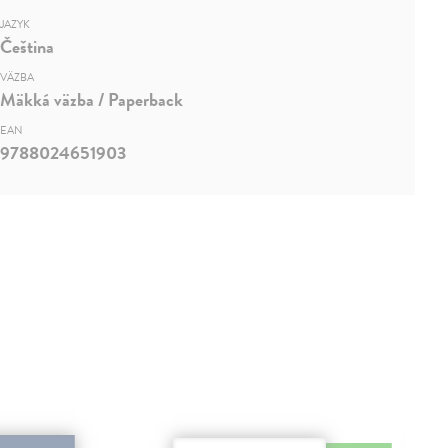
JAZYK
Čeština
VÄZBA
Mäkká väzba / Paperback
EAN
9788024651903