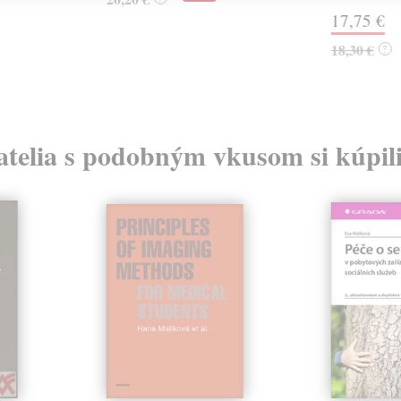
17,75 €
18,30 €
?
atelia s podobným vkusom si kúpili