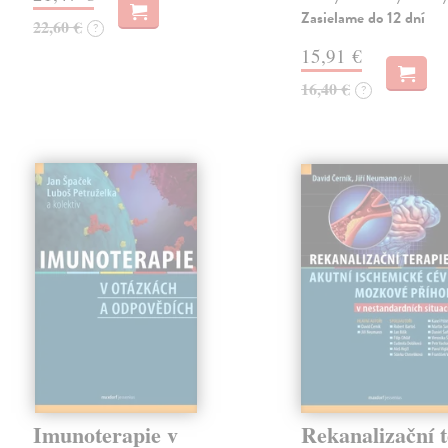
Zasielame do 12 dní
22,60 €
?
15,91 €
16,40 €
?
Imunoterapie v
Rekanalizační t