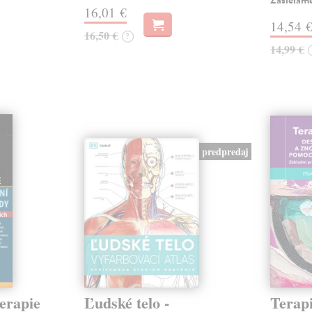
Zasielam
16,01 €
14,54 
16,50 €
?
14,99 €
predpredaj
erapie
Ľudské telo -
Tera