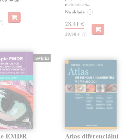
e do 14 dní
možnostiach…
€
Na sklade
?
?
28,41 €
29,90 €
?
novinka
pie EMDR
Atlas diferenciální