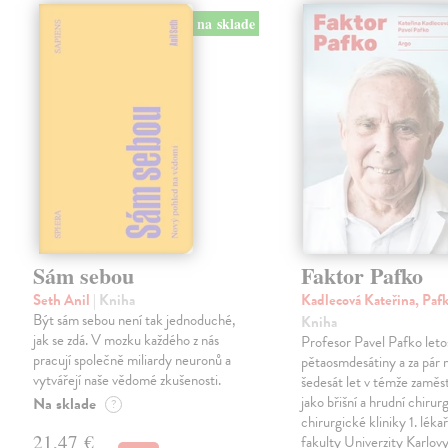
na sklade
Sám sebou
Faktor Pafko
Seth Anil
| Kniha
Kadlecová Kateřina, Paf
Být sám sebou není tak jednoduché,
Kniha
jak se zdá. V mozku každého z nás
Profesor Pavel Pafko letos
pracují společně miliardy neuronů a
pětaosmdesátiny a za pár 
vytvářejí naše vědomé zkušenosti.
šedesát let v témže zaměst
jako břišní a hrudní chirurg 
Na sklade
?
chirurgické kliniky 1. léka
21,47 €
fakulty Univerzity Karlov