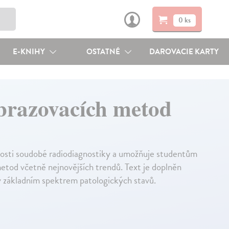
0 ks
E-KNIHY
OSTATNÉ
DAROVACIE KARTY
obrazovacích metod
nosti soudobé radiodiagnostiky a umožňuje studentům
tod včetně nejnovějších trendů. Text je doplněn
y základním spektrem patologických stavů.