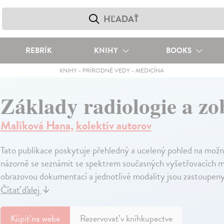
REBRÍK
KNIHY
BOOKS
KNIHY
-
PRÍRODNÉ VEDY
-
MEDICÍNA
Základy radiologie a z
Malíková Hana
,
kolektív autorov
Tato publikace poskytuje přehledný a ucelený pohled na mož
názorně se seznámit se spektrem současných vyšetřovacích me
obrazovou dokumentací a jednotlivé modality jsou zastoupen
Čítať ďalej
↓
Kúpiť
na webe
Rezervovať v kníhkupectve