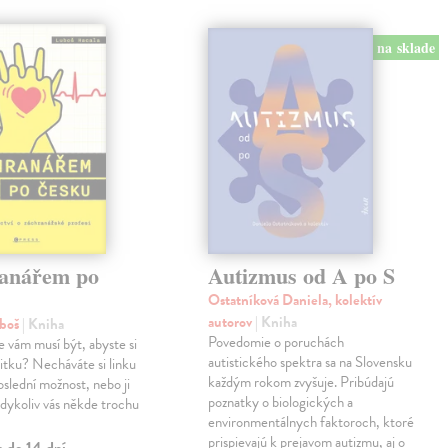
na sklade
anářem po
Autizmus od A po S
Ostatníková Daniela, kolektív
autorov
| Kniha
uboš
| Kniha
Povedomie o poruchách
e vám musí být, abyste si
autistického spektra sa na Slovensku
anitku? Necháváte si linku
každým rokom zvyšuje. Pribúdajú
oslední možnost, nebo ji
poznatky o biologických a
kdykoliv vás někde trochu
environmentálnych faktoroch, ktoré
prispievajú k prejavom autizmu, aj o