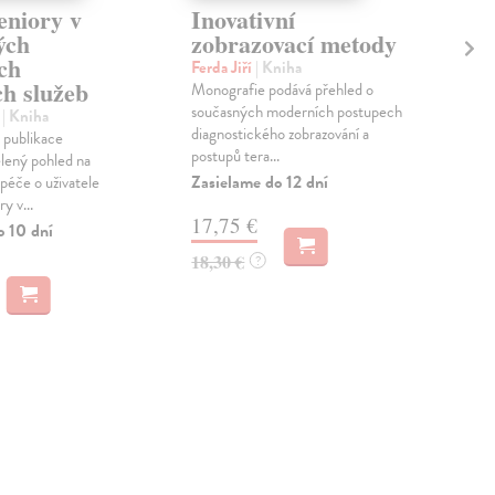
eniory v
Inovativní
Ab
ých
zobrazovací metody
ga
ch
ra
Ferda Jiří
| Kniha
ch služeb
Monografie podává přehled o
Vál
současných moderních postupech
Publ
a
| Kniha
diagnostického zobrazování a
post
 publikace
postupů tera...
ji i
lený pohled na
Zasielame do 12 dní
péče o uživatele
Zas
y v...
17,75 €
24
o 10 dní
18,30 €
?
24,