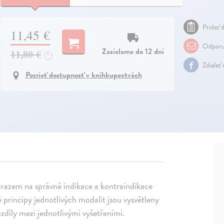
Pridať d
11,45 €
Odporu
Zasielame do 12 dní
11,80 €
?
Zdielať
Pozrieť dostupnosť v kníhkupectvách
ůrazem na správné indikace a kontraindikace
 principy jednotlivých modalit jsou vysvětleny
zdíly mezi jednotlivými vyšetřeními.