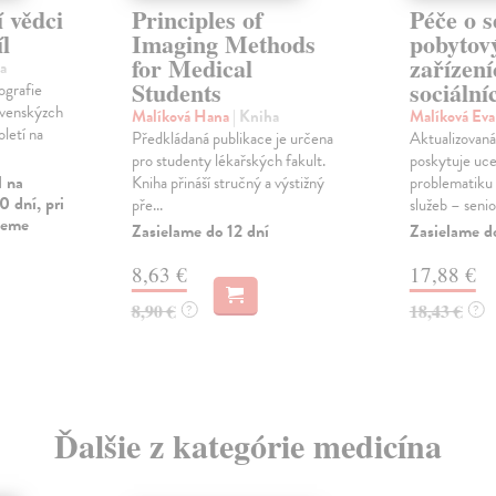
 vědci
Principles of
Péče o s
l
Imaging Methods
pobytov
for Medical
zařízení
a
Students
sociální
ografie
ovenskýzch
Malíková Hana
| Kniha
Malíková Ev
oletí na
Předkládaná publikace je určena
Aktualizovaná
pro studenty lékařských fakult.
poskytuje uce
l na
Kniha přináší stručný a výstižný
problematiku 
0 dní, pri
pře...
služeb – senior
vieme
Zasielame do 12 dní
Zasielame d
8,63 €
17,88 €
8,90 €
18,43 €
?
?
Ďalšie z kategórie medicína