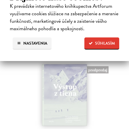
dejín. Kniha 10 omylov, ktoré zmenili dejiny prináša vtipný a
K prevádzke internetového kníhkupectva Artforum
osviežujúci výber neúmyselných pochybení, ktorým sa to podarilo –
využívame cookies slúžiace na zabezpečenie a meranie
raz to bol…
funkčnosti, marketingové účely a zaistenie vášho
Na sklade
?
maximálneho pohodlia a spokojnosti.
17,01 €
17,90 €
?
NASTAVENIA
SÚHLASÍM
predpredaj