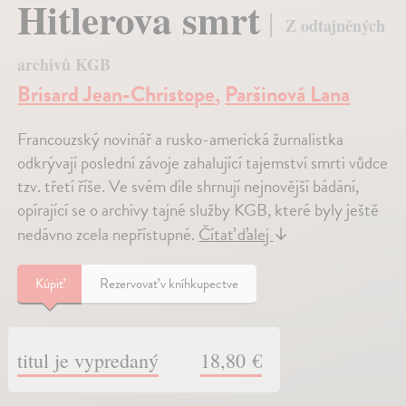
Hitlerova smrt
Z odtajněných
archivů KGB
Brisard Jean-Christope
,
Paršinová Lana
Francouzský novinář a rusko-americká žurnalistka
odkrývají poslední závoje zahalující tajemství smrti vůdce
tzv. třetí říše. Ve svém díle shrnují nejnovější bádání,
opírající se o archivy tajné služby KGB, které byly ještě
nedávno zcela nepřístupné.
Čítať ďalej
↓
Kúpiť
Rezervovať v kníhkupectve
titul je vypredaný
18,80 €