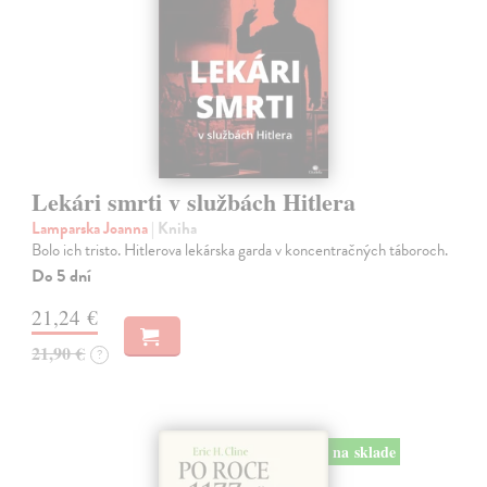
Lekári smrti v službách Hitlera
Lamparska Joanna
| Kniha
Bolo ich tristo. Hitlerova lekárska garda v koncentračných táboroch.
Do 5 dní
21,24 €
21,90 €
?
na sklade