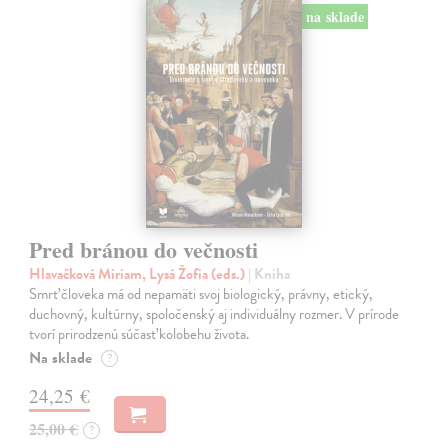
na sklade
Pred bránou do večnosti
Hlavačková Miriam, Lysá Žofia (eds.)
| Kniha
Smrť človeka má od nepamäti svoj biologický, právny, etický,
duchovný, kultúrny, spoločenský aj individuálny rozmer. V prírode
tvorí prirodzenú súčasť kolobehu života.
Na sklade
?
24,25 €
25,00 €
?