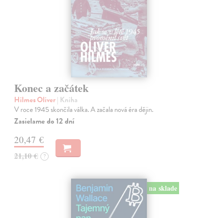
Konec a začátek
Hilmes Oliver
| Kniha
V roce 1945 skončila válka. A začala nová éra dějin.
Zasielame do 12 dní
20,47 €
21,10 €
?
na sklade