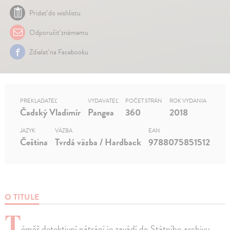
Pridať do wishlistu
Odporučiť známemu
Zdielať na Facebooku
PREKLADATEĽ
VYDAVATEĽ
POČET STRÁN
ROK VYDANIA
Čadský Vladimír
Pangea
360
2018
JAZYK
VÄZBA
EAN
Čeština
Tvrdá väzba / Hardback
9788075851512
O TITULE
T
éměř detektivní pátrání je zavádí do Státního archivu