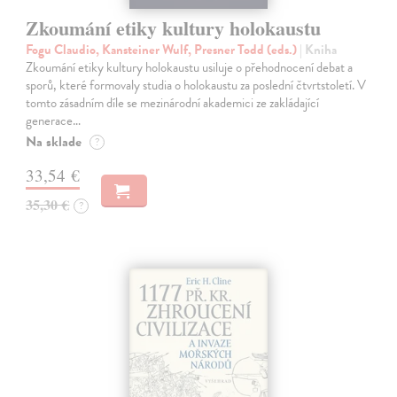
Zkoumání etiky kultury holokaustu
Fogu Claudio, Kansteiner Wulf, Presner Todd (eds.)
| Kniha
Zkoumání etiky kultury holokaustu usiluje o přehodnocení debat a
sporů, které formovaly studia o holokaustu za poslední čtvrtstoletí. V
tomto zásadním díle se mezinárodní akademici ze zakládající
generace…
Na sklade
?
33,54 €
35,30 €
?