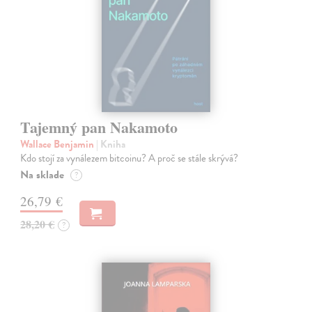
Tajemný pan Nakamoto
Wallace Benjamin
| Kniha
Kdo stojí za vynálezem bitcoinu? A proč se stále skrývá?
Na sklade
?
26,79 €
28,20 €
?