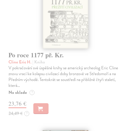
Po roce 1177 př. Kr.
Cline Eric H.
| Kniha
V pokračování své úspěšné knihy se americký archeolog Eric Cline
znovu vrací ke kolapsu civilizací doby bronzové ve Středomoří a na
Předním východě. Tentokrát se soustředí na přibližně čtyři staletí,
která…
Na sklade
?
23,76 €
24,49 €
?