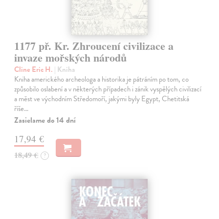
1177 př. Kr. Zhroucení civilizace a
invaze mořských národů
Cline Eric H.
| Kniha
Kniha amerického archeologa a historika je pátráním po tom, co
způsobilo oslabení a v některých případech i zánik vyspělých civilizací
a měst ve východním Středomoří, jakými byly Egypt, Chetitská
říše…
Zasielame do 14 dní
17,94 €
18,49 €
?