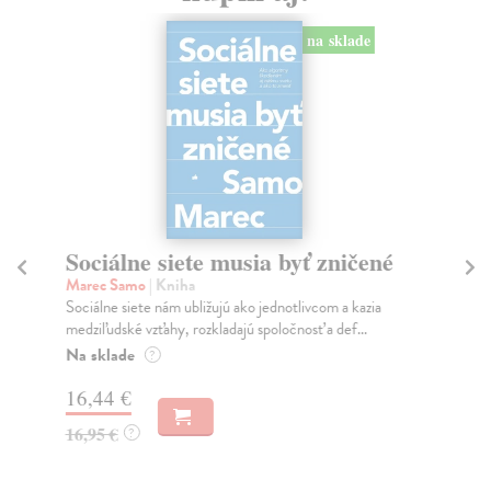
na sklade
Sociálne siete musia byť zničené
S
K
Marec Samo
| Kniha
Sociálne siete nám ubližujú ako jednotlivcom a kazia
Mik
medziľudské vzťahy, rozkladajú spoločnosť a def...
Mon
o k
Na sklade
?
Na
16,44 €
23
16,95 €
?
24