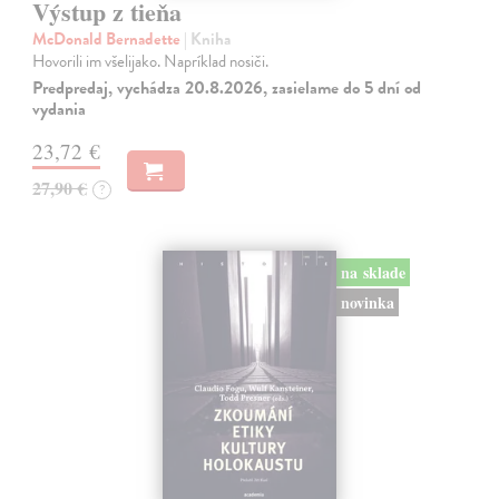
Výstup z tieňa
McDonald Bernadette
| Kniha
Hovorili im všelijako. Napríklad nosiči.
Predpredaj, vychádza 20.8.2026, zasielame do 5 dní od
vydania
23,72 €
27,90 €
?
na sklade
novinka