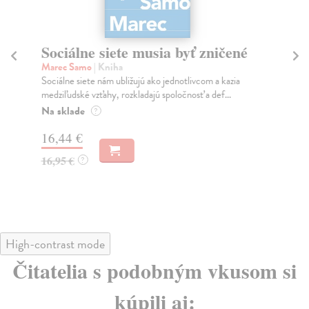
Sociálne siete musia byť zničené
S
K
Marec Samo
| Kniha
Sociálne siete nám ubližujú ako jednotlivcom a kazia
Mik
medziľudské vzťahy, rozkladajú spoločnosť a def...
Mon
o k
Na sklade
?
Na
16,44 €
23
16,95 €
?
24
High-contrast mode
Čitatelia s podobným vkusom si
kúpili aj: