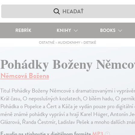
REBRÍK
KNIHY
BOOKS
OSTATNÉ
-
AUDIOKNIHY
-
DETSKÉ
Pohádky Boženy Němco
Němcová Božena
Titul Pohádky Boženy Němcové s dramatizovanými i vypráv
Král času, O neposlušných kozlatech, O bílém hadu, O perní
Pohádka o Popelce a Čert a Káča je vydán pouze pro digitální
méně známé pohádky vypráví a hrají Karel Höger, Antonín Jed
Glázrová, Řanda Čestmír, Ladislav Pešek a mnoho dalších zn
E-audio na stiahnutie v digitálnom formáte
MP3
?