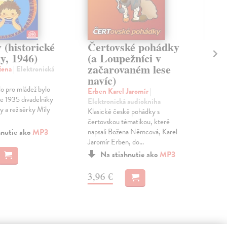
 (historické
Čertovské pohádky
O 
y, 1946)
(a Loupežníci v
ch
začarovaném lese
da
žena
| Elektronická
navíc)
Něm
lo pro mládež bylo
aud
Erben Karel Jaromír
|
ce 1935 divadelníky
Šes
Elektronická audiokniha
 a režisérky Míly
jež 
Klasické české pohádky s
to, 
čertovskou tématikou, které
hnutie ako
MP3
napsali Božena Němcová, Karel
Jaromír Erben, do...
2,
Na stiahnutie ako
MP3
3,96 €