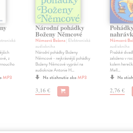
ny
Národní pohádky
Pohádky
Boženy Němcové
nahrávk
ktronická
Němcová Božena
| Elektronická
Němcová Bo
audiokniha
audiokniha
mějších
Národní pohádky Boženy
Pražské divad
vé, z
Němcové - nejkrásnější pohádky
založeno v ro
árnoucího
Boženy Němcové vypráví na
kolem herečky
audioknize Antonie H...
Mell...
ko
MP3
Na stiahnutie ako
MP3
Na stia
3,16 €
2,76 €