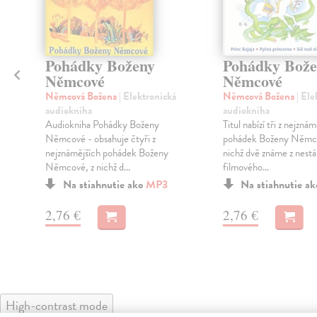
Pohádky Boženy
Pohádky Bože
Němcové
Němcové
Němcová Božena
| Elektronická
Němcová Božena
| Ele
audiokniha
audiokniha
Audiokniha Pohádky Boženy
Titul nabízí tři z nejzná
Němcové - obsahuje čtyři z
pohádek Boženy Němco
nejznámějších pohádek Boženy
nichž dvě známe z nest
Němcové, z nichž d...
filmového...
Na stiahnutie ako
MP3
Na stiahnutie a
2,76 €
2,76 €
High-contrast mode