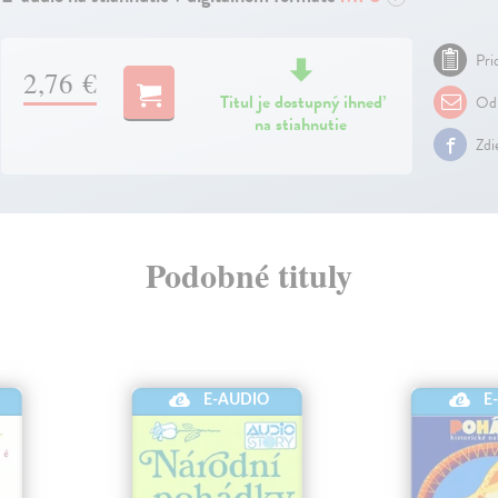
Pri
2,76 €
Titul je dostupný ihneď
Odp
na stiahnutie
Zdi
Podobné tituly
E-AUDIO
E