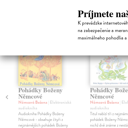
Čit
Príjmete na
K prevádzke internetové
na zabezpečenie a merani
maximálneho pohodlia a 
E-AUDIO
E-AUDIO
Pohádky Boženy
Pohádky Bože
Němcové
Němcové
Němcová Božena
| Elektronická
Němcová Božena
| Ele
audiokniha
audiokniha
Audiokniha Pohádky Boženy
Titul nabízí tři z nejzná
Němcové - obsahuje čtyři z
pohádek Boženy Němco
nejznámějších pohádek Boženy
nichž dvě známe z nest