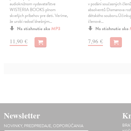
audioknižnom vydavateľstve
v podání současných členů
WISTERIA BOOKS plnom
absolventů Dismanova roz
skvelých príbehov pre deti. Veríme,
dětského souboru.Účinkuj
že urobí radosť dnešným…
členové…
Na stiahnutie ako
MP3
Na stiahnutie ako
11,90 €
7,96 €
Newsletter
Kn
BRA
NOVINKY, PREDPREDAJE, ODPORÚČANIA