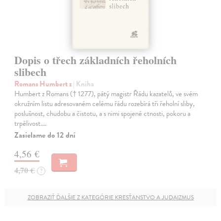
Dopis o třech základních řeholních
slibech
Romans Humbert z
| Kniha
Humbert z Romans († 1277), pátý magistr Řádu kazatelů, ve svém
okružním listu adresovaném celému řádu rozebírá tři řeholní sliby,
poslušnost, chudobu a čistotu, a s nimi spojené ctnosti, pokoru a
trpělivost.…
Zasielame do 12 dní
4,56 €
4,70 €
?
ZOBRAZIŤ ĎALŠIE Z KATEGÓRIE KRESŤANSTVO A JUDAIZMUS