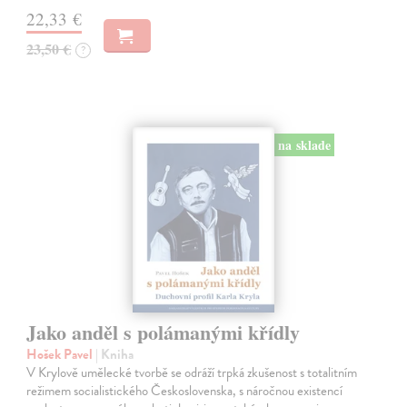
22,33 €
23,50 €
?
na sklade
Jako anděl s polámanými křídly
Hošek Pavel
| Kniha
V Krylově umělecké tvorbě se odráží trpká zkušenost s totalitním
režimem socialistického Československa, s náročnou existencí