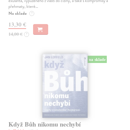
exulanta, vypuzeného z vlasti do ciziny, a také s kompromisy a
přehmaty, které…
Na sklade
?
13,30 €
14,00 €
?
na sklade
Když Bůh nikomu nechybí