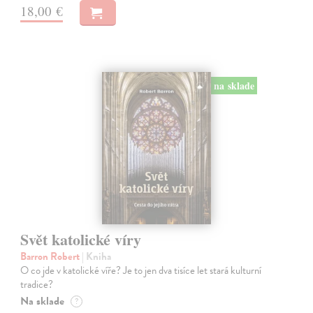
18,00 €
na sklade
Svět katolické víry
Barron Robert
| Kniha
O co jde v katolické víře? Je to jen dva tisíce let stará kulturní
tradice?
Na sklade
?