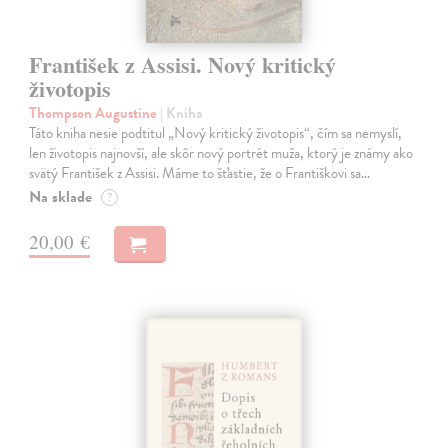
František z Assisi. Nový kritický
životopis
Thompson Augustine
| Kniha
Táto kniha nesie podtitul „Nový kritický životopis“, čím sa nemyslí,
len životopis najnovší, ale skôr nový portrét muža, ktorý je známy ako
svätý František z Assisi. Máme to šťastie, že o Františkovi sa…
Na sklade
?
20,00 €