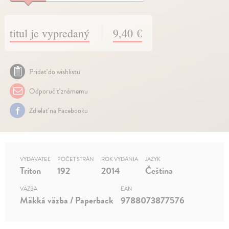
titul je vypredaný
9,40 €
Pridať do wishlistu
Odporučiť známemu
Zdielať na Facebooku
VYDAVATEĽ
POČET STRÁN
ROK VYDANIA
JAZYK
Triton
192
2014
Čeština
VÄZBA
EAN
Mäkká väzba / Paperback
9788073877576