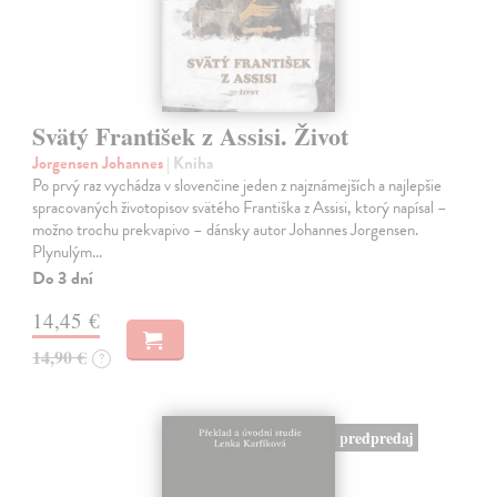
Svätý František z Assisi. Život
Jorgensen Johannes
| Kniha
Po prvý raz vychádza v slovenčine jeden z najznámejších a najlepšie
spracovaných životopisov svätého Františka z Assisi, ktorý napísal –
možno trochu prekvapivo – dánsky autor Johannes Jorgensen.
Plynulým…
Do 3 dní
14,45 €
14,90 €
?
predpredaj