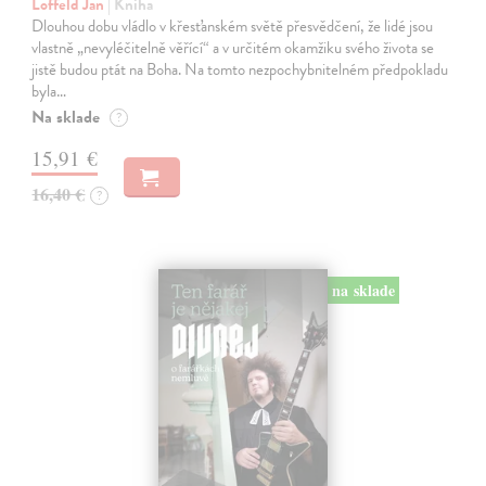
Loffeld Jan
| Kniha
Dlouhou dobu vládlo v křesťanském světě přesvědčení, že lidé jsou
vlastně „nevyléčitelně věřící“ a v určitém okamžiku svého života se
jistě budou ptát na Boha. Na tomto nezpochybnitelném předpokladu
byla…
Na sklade
?
15,91 €
16,40 €
?
na sklade