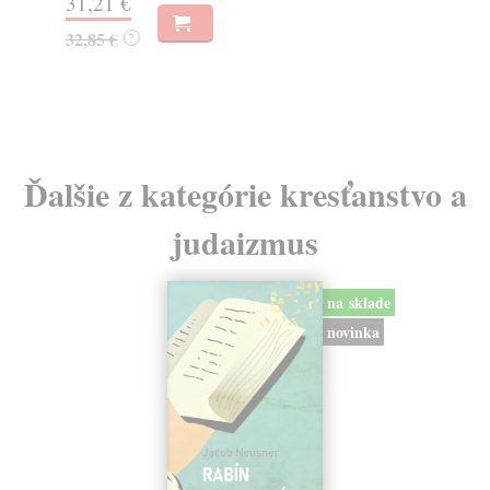
31,21 €
22
32,85 €
?
24
Ďalšie z kategórie kresťanstvo a
judaizmus
na sklade
novinka