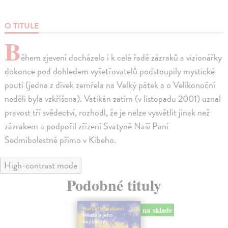
O TITULE
B
ěhem zjevení docházelo i k celé řadě zázraků a vizionářky
dokonce pod dohledem vyšetřovatelů podstoupily mystické
pouti (jedna z dívek zemřela na Velký pátek a o Velikonoční
neděli byla vzkříšena). Vatikán zatím (v listopadu 2001) uznal
pravost tří svědectví, rozhodl, že je nelze vysvětlit jinak než
zázrakem a podpořil zřízení Svatyně Naší Paní
Sedmibolestné přímo v Kibeho.
High-contrast mode
Podobné tituly
na sklade