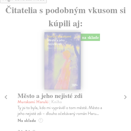
Čitatelia s podobným vkusom si
kúpili aj:
na sklade
Město a jeho nejisté zdi
Tr
Murakami Haruki
| Kniha
Ma
Ty jsi to byla, kdo mi vyprávěl o tom městě. Město a
JE
jeho nejisté zdi – dlouho očekávaný román Haru...
NAŠ
muž
Na sklade
?
Za