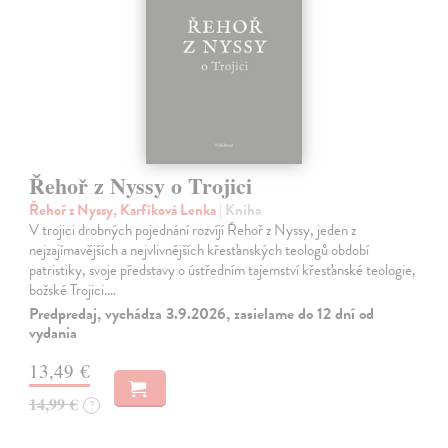
Řehoř z Nyssy o Trojici
Řehoř z Nyssy, Karfíková Lenka
| Kniha
V trojici drobných pojednání rozvíjí Řehoř z Nyssy, jeden z
nejzajímavějších a nejvlivnějších křesťanských teologů období
patristiky, svoje představy o ústředním tajemství křesťanské teologie,
božské Trojici.…
Predpredaj, vychádza 3.9.2026, zasielame do 12 dní od
vydania
13,49 €
14,99 €
?