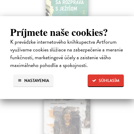
Rabín sa rozpráva s Ježišom
Príjmete naše cookies?
Neusner Jacob
| Kniha
Autor knihy sa v duchu stáva v Galilei poslucháčom Ježišovej Reči na
K prevádzke internetového kníhkupectva Artforum
vrchu. Ako pravoverný rabín sa usiluje pozorne počúvať tohto nového
využívame cookies slúžiace na zabezpečenie a meranie
učiteľa a porovnáva jeho učenie s tým, čo hovorí židovská Tóra.
Na sklade
funkčnosti, marketingové účely a zaistenie vášho
?
maximálneho pohodlia a spokojnosti.
12,60 €
14,00 €
?
NASTAVENIA
SÚHLASÍM