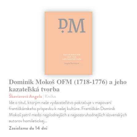
Dominik Mokoš OFM (1718-1776) a jeho
kazateľská tvorba
Škovierová Angela
| Kniha
Ide o titul, ktorým naše vydavateľstvo pokračuje v mapovaní
františkánskeho príspevku k našej kultúre. Františkán Dominik
Mokoš patril medzi najplodnejších a najpozoruhodnejších slovenských
autorov homiletickej…
Zasielame do 14 dní