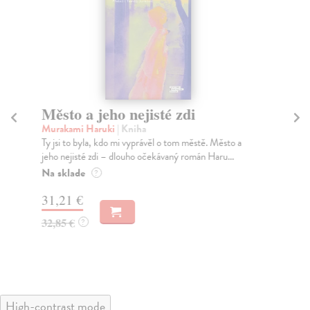
Město a jeho nejisté zdi
Tr
Murakami Haruki
| Kniha
Ma
Ty jsi to byla, kdo mi vyprávěl o tom městě. Město a
JE
jeho nejisté zdi – dlouho očekávaný román Haru...
NAŠ
muž
Na sklade
?
Za
31,21 €
22
32,85 €
?
24
High-contrast mode