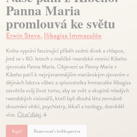
Panna Maria
promlouvá ke světu
Erwin Steve
,
Ilibagiza Immaculée
Kniha vypráví fascinující příběh sedmi dívek a chlapce,
jimž se v 80. letech v maličké rwandské vesnici Kibeho
zjevovala Panna Maria. Objevení se Panny Marie v
Kibeho patří k nejvýznamnějším mariánským zjevením v
dějinách lidstva vůbec a spisovatelka Immaculée Ilibagiza
zasvětila svůj život tomu, aby se svět o skupině mladých
rwandských vizionářů, kteří byli dlouhá léta zevrubně
zkoumáni vědci, psychiatry, lékaři a teology, dozvěděl
více.
Čítať ďalej
↓
Kúpiť
Rezervovať v kníhkupectve