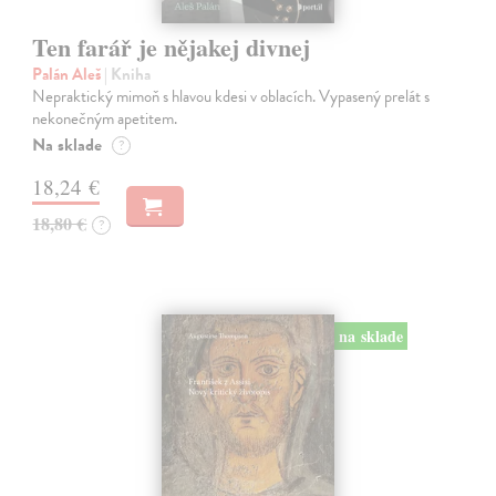
Ten farář je nějakej divnej
Palán Aleš
| Kniha
Nepraktický mimoň s hlavou kdesi v oblacích. Vypasený prelát s
nekonečným apetitem.
Na sklade
?
18,24 €
18,80 €
?
na sklade