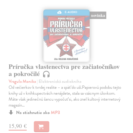
E-AUDIO
novinka
Príručka vlastenectva pre začiatočníkov
a pokročilé
Vrzgula Monika
| Elektronická audiokniha
Od večierkov k tvrdej realite – a späť do uší.Papierovú podobu tejto
knihy už v kníhkupectvách nenájdete, stala sa vzácnym úlovkom.
Máte však jedinečnú šancu vypočuť si, ako znel kultový internetový
magazín…
Na stiahnutie ako
MP3
15,90 €