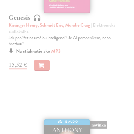
Genesis
Kissinger Henry, Schmidt Eric, Mundie Craig
| Elektronická
audiokniha
Jak pohlížet na umělou inteligenci? Je AI pomocníkem, nebo
hrozbou?
Na stiahnutie ako
MP3
15,52 €
E-AUDIO
novinka