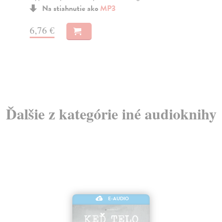
1203 za mizejícími řemesly a technickými památk...
Nab
zah
Na stiahnutie ako
MP3
6,76 €
3,
Ďalšie z kategórie iné audioknihy
E-AUDIO