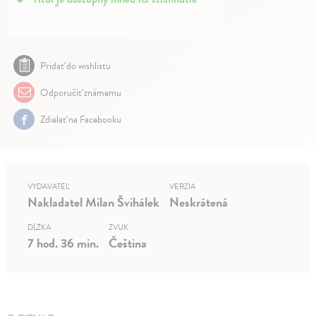
Pridať do wishlistu
Odporučiť známemu
Zdielať na Facebooku
VYDAVATEĽ
VERZIA
Nakladatel Milan Švihálek
Neskrátená
DĹŽKA
ZVUK
7 hod. 36 min.
Čeština