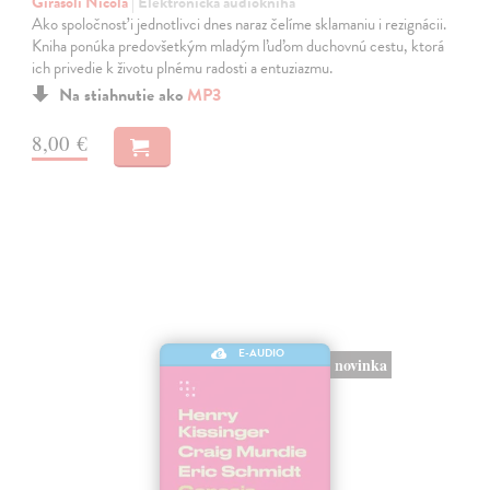
Girasoli Nicola
| Elektronická audiokniha
Ako spoločnosť i jednotlivci dnes naraz čelíme sklamaniu i rezignácii.
Kniha ponúka predovšetkým mladým ľuďom duchovnú cestu, ktorá
ich privedie k životu plnému radosti a entuziazmu.
Na stiahnutie ako
MP3
8,00 €
E-AUDIO
novinka