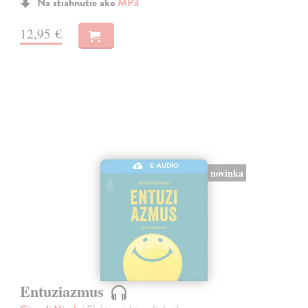
Na stiahnutie ako
MP3
12,95 €
E-AUDIO
novinka
Entuziazmus