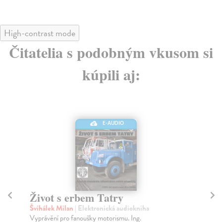
High-contrast mode
Čitatelia s podobným vkusom si
kúpili aj:
E-AUDIO
Za svědky minulosti
Z
gé
Švihálek Milan
| Elektronická audiokniha
Vyprávění o putování čtyř kamarádů ve staré škodovce
Smo