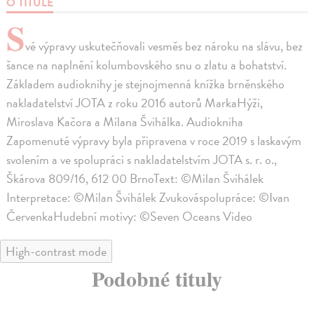
O TITULE
S
vé výpravy uskutečňovali vesměs bez nároku na slávu, bez
šance na naplnění kolumbovského snu o zlatu a bohatství.
Základem audioknihy je stejnojmenná knížka brněnského
nakladatelství JOTA z roku 2016 autorů MarkaHýži,
Miroslava Kačora a Milana Švihálka. Audiokniha
Zapomenuté výpravy byla připravena v roce 2019 s laskavým
svolením a ve spolupráci s nakladatelstvím JOTA s. r. o.,
Škárova 809/16, 612 00 BrnoText: ©Milan Švihálek
Interpretace: ©Milan Švihálek Zvukováspolupráce: ©Ivan
ČervenkaHudební motivy: ©Seven Oceans Video
High-contrast mode
Podobné tituly