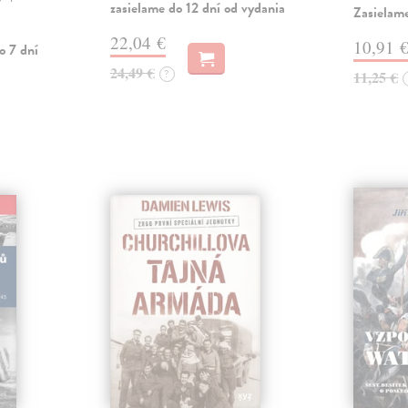
zasielame do 12 dní od vydania
Zasielam
22,04 €
10,91 
o 7 dní
24,49 €
?
11,25 €