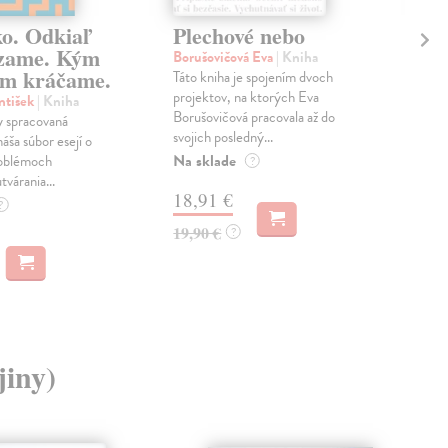
ko. Odkiaľ
Plechové nebo
Po
zame. Kým
Borušovičová Eva
| Kniha
Kun
m kráčame.
Táto kniha je spojením dvoch
Poma
projektov, na ktorých Eva
čty
ntišek
| Kniha
Borušovičová pracovala až do
naps
 spracovaná
svojich posledný...
česk
náša súbor esejí o
Na sklade
Na 
oblémoch
?
tvárania...
18,91 €
14
?
19,90 €
15,
?
jiny)