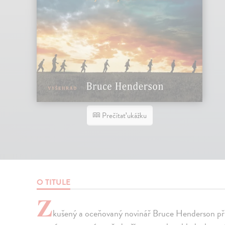
Prečítať ukážku
O TITULE
Z
kušený a oceňovaný novinář Bruce Henderson při