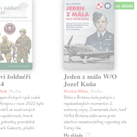
na sklade
vi žoldnéři
Jeden z mála W/O
24
Jozef Kaňa
Mark
| Kniha
Herčut Milan
| Kniha
specifických rysů ruské
Bitka o Britániu bola jedným z
Ukrajinu v roce 2022 bylo
najzásadnejších momentov 2.
ldnéřů ze soukromých
svetovej vojny. Znamenala zlom, keď
 společností, které
Veľká Británia stála sama proti
 jednotky pravidelné
zdanlivo nezastaviteľnej vojenskej sile
rk Galeotti, přední
Tretej ríše.
Na sklade
?