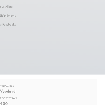
o wishlistu
iť známemu
na Facebooku
VYDAVATEĽ
Vyšehrad
POČET STRÁN
400