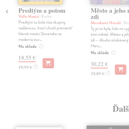
Predtým a potom
Město a jeho n
zdi
Vallo Matúš
| Kniha
Predtým tu bola vízia skupiny
Murakami Haruki
| Kn
nadšencov, ktorí chceli premeniť
Ty jsi to byla, kdo mi vy
hlavné mesto Slovenska na
tom městě. Město a jeh
modernú eur...
zdi – dlouho očekávan
Haru...
Na sklade
?
Na sklade
?
18,55 €
30,22 €
19,95 €
?
32,85 €
?
Ďalš