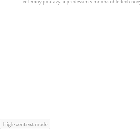
veterány poutavý, a především v mnoha ohledech nový 
High-contrast mode