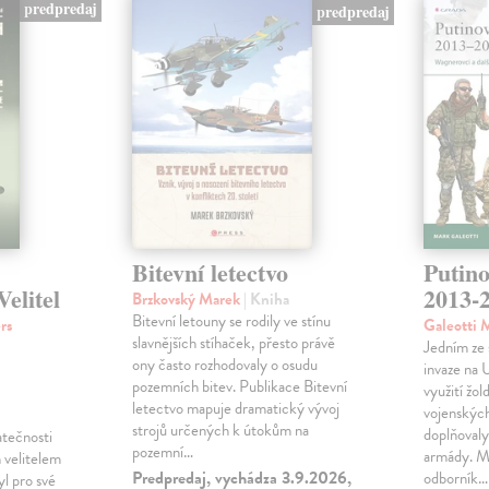
predpredaj
predpredaj
Bitevní letectvo
Putino
elitel
2013-
Brzkovský Marek
| Kniha
Bitevní letouny se rodily ve stínu
rs
Galeotti 
slavnějších stíhaček, přesto právě
Jedním ze 
ony často rozhodovaly o osudu
invaze na 
pozemních bitev. Publikace Bitevní
využití žo
letectvo mapuje dramatický vývoj
vojenských
strojů určených k útokům na
doplňovaly
atečnosti
pozemní…
armády. Ma
ch velitelem
Predpredaj, vychádza 3.9.2026,
odborník…
yl pro své