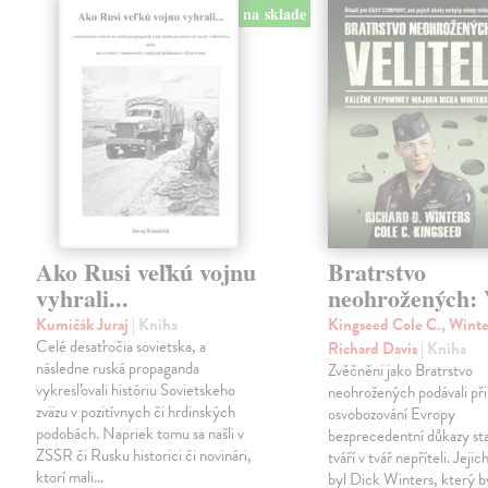
na sklade
Ako Rusi veľkú vojnu
Bratrstvo
vyhrali...
neohrožených: V
Kumičák Juraj
| Kniha
Kingseed Cole C., Winte
Celé desaťročia sovietska, a
Richard Davis
| Kniha
následne ruská propaganda
Zvěčněni jako Bratrstvo
vykresľovali históriu Sovietskeho
neohrožených podávali při
zväzu v pozitívnych či hrdinských
osvobozování Evropy
podobách. Napriek tomu sa našli v
bezprecedentní důkazy st
ZSSR či Rusku historici či novinári,
tváří v tvář nepříteli. Jeji
ktorí mali…
byl Dick Winters, který b