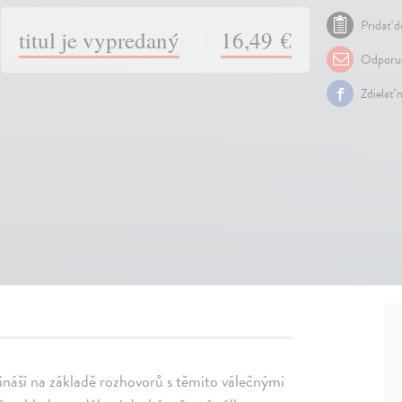
Pridať d
titul je vypredaný
16,49 €
Odporuč
Zdielať 
náší na základě rozhovorů s těmito válečnými