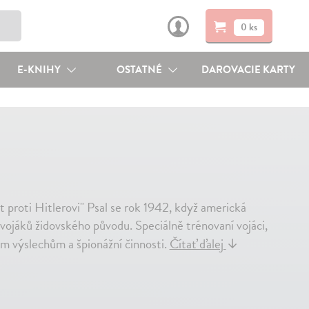
0 ks
E-KNIHY
OSTATNÉ
DAROVACIE KARTY
at proti Hitlerovi" Psal se rok 1942, když americká
vojáků židovského původu. Speciálně trénovaní vojáci,
ím výslechům a špionážní činnosti.
Čítať ďalej
↓