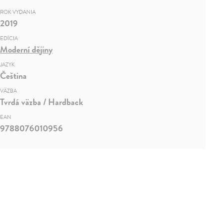
ROK VYDANIA
2019
EDÍCIA
Moderní dějiny
JAZYK
Čeština
VÄZBA
Tvrdá väzba / Hardback
EAN
9788076010956