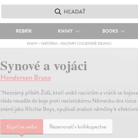
REBRÍK
KNIHY
BOOKS
KNIHY
-
HISTÓRIA
-
MILITARY (VOJENSKÉ DEJINY)
Synové a vojáci
Henderson Bruce
"Neznámý příběh Židů, kteří unikli nacistům a vrátili se bojov
vláda nasadila do boje proti nacistickému Německu dva tisíce 
známí jako Ritchie Boys, využívali znalost němčiny k efektivn
Kúpiť
na webe
Rezervovať v kníhkupectve