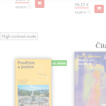
30,22 €
19,95 €
?
32,85 €
?
High-contrast mode
Čit
na sklade