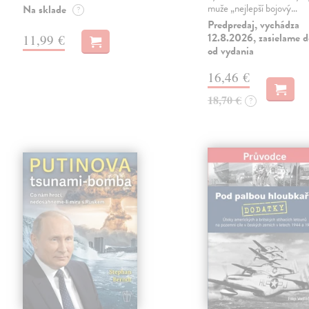
muže „nejlepší bojový…
Na sklade
?
Predpredaj, vychádza
12.8.2026, zasielame d
11,99 €
od vydania
16,46 €
18,70 €
?