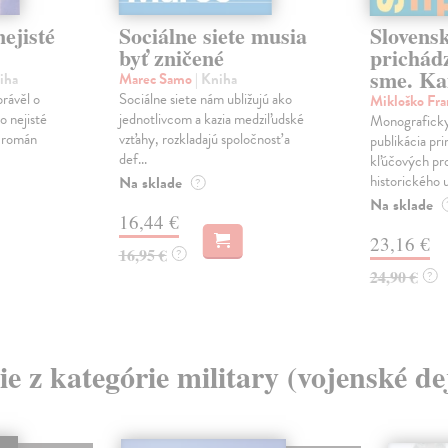
ejisté
Sociálne siete musia
Slovens
byť zničené
prichád
sme. Ka
iha
Marec Samo
| Kniha
právěl o
Sociálne siete nám ubližujú ako
Mikloško Fra
o nejisté
jednotlivcom a kazia medziľudské
Monograficky
ý román
vzťahy, rozkladajú spoločnosť a
publikácia pri
def...
kľúčových pr
historického u
Na sklade
?
Na sklade
16,44 €
23,16 €
16,95 €
?
24,90 €
?
ie z kategórie military (vojenské de