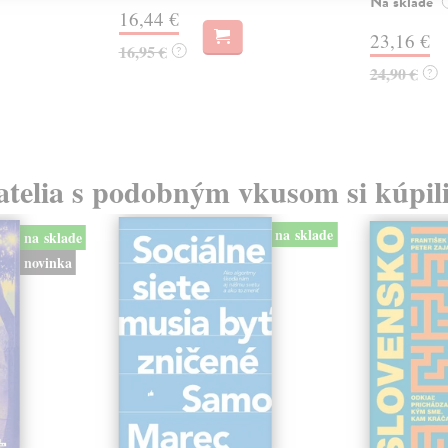
Na sklade
16,44 €
23,16 €
16,95 €
?
24,90 €
?
atelia s podobným vkusom si kúpili
na sklade
na sklade
novinka