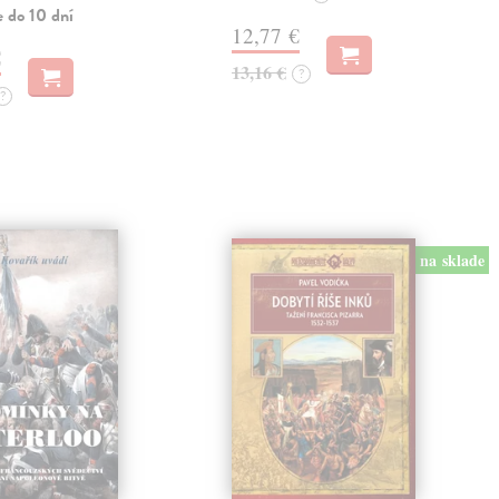
e do 10 dní
12,77 €
€
13,16 €
?
?
na sklade