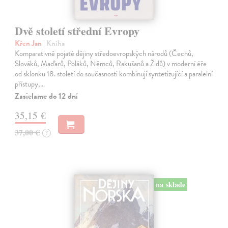
Dvě století střední Evropy
Křen Jan
| Kniha
Komparativně pojaté dějiny středoevropských národů (Čechů,
Slováků, Maďarů, Poláků, Němců, Rakušanů a Židů) v moderní éře
od sklonku 18. století do současnosti kombinují syntetizující a paralelní
přístupy,…
Zasielame do 12 dní
35,15 €
37,00 €
?
na sklade