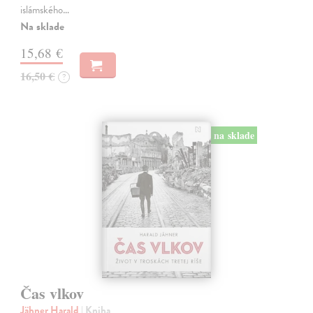
islámského…
Na sklade
15,68 €
16,50 €
?
na sklade
Čas vlkov
Jähner Harald
| Kniha