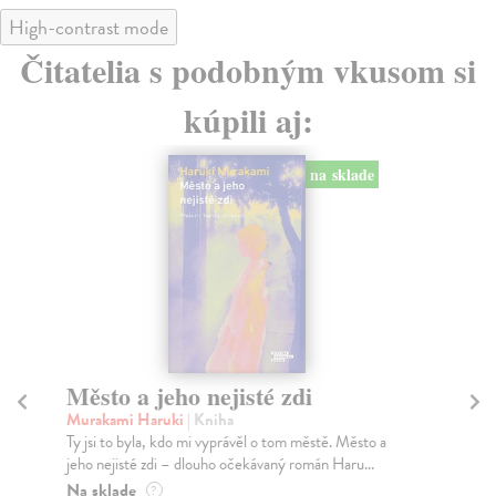
High-contrast mode
Čitatelia s podobným vkusom si
kúpili aj:
na sklade
Město a jeho nejisté zdi
Tr
Murakami Haruki
| Kniha
Ma
Ty jsi to byla, kdo mi vyprávěl o tom městě. Město a
JE
jeho nejisté zdi – dlouho očekávaný román Haru...
NAŠ
muž
Na sklade
?