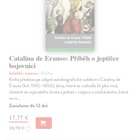
Catalina de Erauso: Příběh o jeptišce
bojovnici
kolektív autorov
| Kniha
Kniha představuje údajně autobiografické svědectví Cataliny de
Erauso (kol. 1592–1650), ženy, která se rozhodla žít jako muž,
účastnit se vojenského života a jednat v rozporu s očekáváními, která
na ni…
Zasielame do 12 dní
17,77 €
18,70 €
?