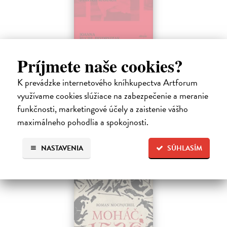
Sedliačky
Príjmete naše cookies?
Kuciel-Frydryszak Joanna
| Kniha
„Neplač, dieťa moje. Každá žena je otrokyňa, tak ani ty nebudeš
K prevádzke internetového kníhkupectva Artforum
vyvolená,“ hovorí babka svojej mladej vnučke.
využívame cookies slúžiace na zabezpečenie a meranie
Na sklade
funkčnosti, marketingové účely a zaistenie vášho
23,66 €
maximálneho pohodlia a spokojnosti.
24,90 €
?
NASTAVENIA
SÚHLASÍM
predpredaj