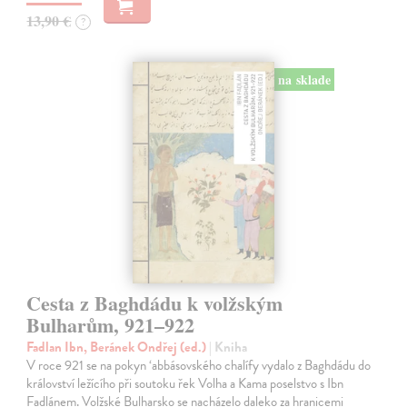
13,90 €
?
na sklade
Cesta z Baghdádu k volžským
Bulharům, 921–922
Fadlan Ibn, Beránek Ondřej (ed.)
| Kniha
V roce 921 se na pokyn ‘abbásovského chalífy vydalo z Baghdádu do
království ležícího při soutoku řek Volha a Kama poselstvo s Ibn
Fadlánem. Volžské Bulharsko se nacházelo daleko za hranicemi