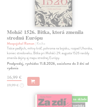
Moháč 1526. Bitka, ktorá zmenila
strednú Európu
Mocpajchel Roman
| Kniha
Tisíce padlých, mŕtvy kráľ, pohroma na bojisku, rozpad Uhorska,
koniec stredoveku. Bitka pri Moháči 29. augusta 1526 navždy
zmenila dejiny aj mapu strednej Európy.
Predpredaj, vychádza 11.8.2026, zasielame do 3 dní od
vydania
16,99 €
19,99 €
?
na sklade
novinka