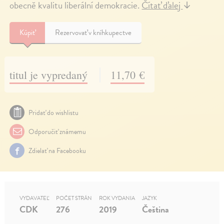
obecně kvalitu liberální demokracie.
Čítať ďalej
↓
Kúpiť
Rezervovať v kníhkupectve
titul je vypredaný
11,70 €
Pridať do wishlistu
Odporučiť známemu
Zdielať na Facebooku
VYDAVATEĽ
POČET STRÁN
ROK VYDANIA
JAZYK
CDK
276
2019
Čeština