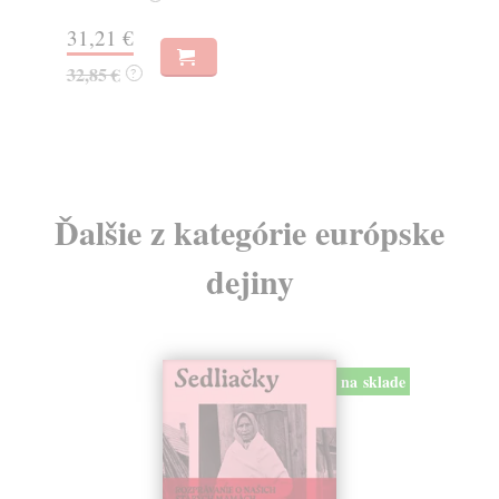
Za
31,21 €
22
32,85 €
?
24
Ďalšie z kategórie európske
dejiny
na sklade