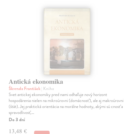
Antická ekonomika
Škvrnda František
| Kniha
Svet antickej ekonomiky pred nami odhaľuje nový horizont
hospodárenia nielen na mikroúrovni (domácnosť), ale aj makroúrovni
(štát). Jej praktická orientácia na morálne hodnoty, akými sú cnosť a
spravodlivosť,…
Do 3 dní
13,48 €