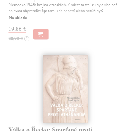
Nemecko 1945: krajina v troskách. Z miest sa stali ruiny a viac než
polovica obyvateľov žije tam, kde nepatrí alebo netúži byť.
Na sklade
19,86 €
20,90 €
?
Válka o Řecko: Sparťané proti