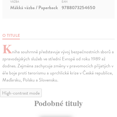
VÄZBA
EAN
Mäkká väzba / Paperback
9788073254650
O TITULE
K
niha souhrnně představuje vývoj bezpečnostních sborů a
zpravodajských služeb ve střední Evropě od roku 1989 až
dodnes. Zejména zachycuje změny v pravomocích přijatých v
éře boje proti terorismu a uprchlické krize v České republice,
Maďarsku, Polsku a Slovensku.
High-contrast mode
Podobné tituly