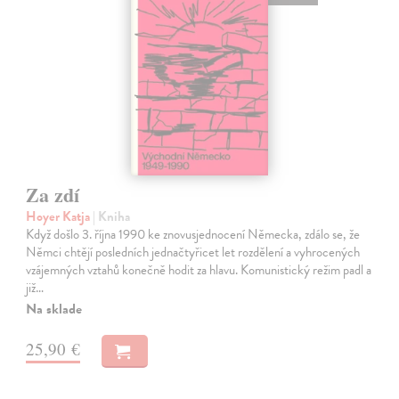
Za zdí
Hoyer Katja
| Kniha
Když došlo 3. října 1990 ke znovusjednocení Německa, zdálo se, že
Němci chtějí posledních jednačtyřicet let rozdělení a vyhrocených
vzájemných vztahů konečně hodit za hlavu. Komunistický režim padl a
již…
Na sklade
25,90 €