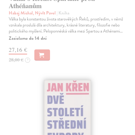
Athéňanům
Habaj Michal, Nývlt Pavel
| Kniha
Válka byla konstantou života starověkých Řeků, prostředím, v němž
vznikala proslulá díla architektury, krásné literatury, filozofie nebo
politického myšlení. Peloponnéská válka mezi Spartou a Athénami…
Zasielame do 14 dní
27,16 €
28,00 €
?