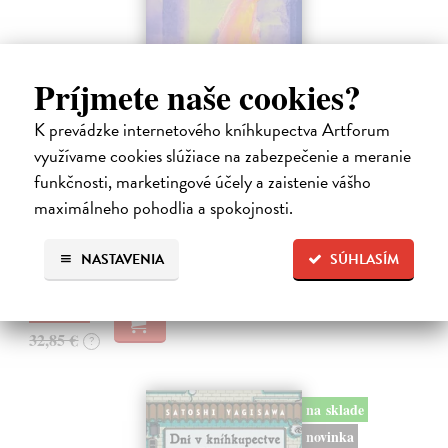
Príjmete naše cookies?
K prevádzke internetového kníhkupectva Artforum
Město a jeho nejisté zdi
využívame cookies slúžiace na zabezpečenie a meranie
Murakami Haruki
| Kniha
funkčnosti, marketingové účely a zaistenie vášho
Ty jsi to byla, kdo mi vyprávěl o tom městě. Město a jeho nejisté zdi –
maximálneho pohodlia a spokojnosti.
dlouho očekávaný román Harukiho Murakamiho volně navazuje na
autorovu starší novelu z roku 1980 a tematicky se prolíná s jeho
kultovním…
NASTAVENIA
SÚHLASÍM
Na sklade
?
30,22 €
32,85 €
?
na sklade
novinka