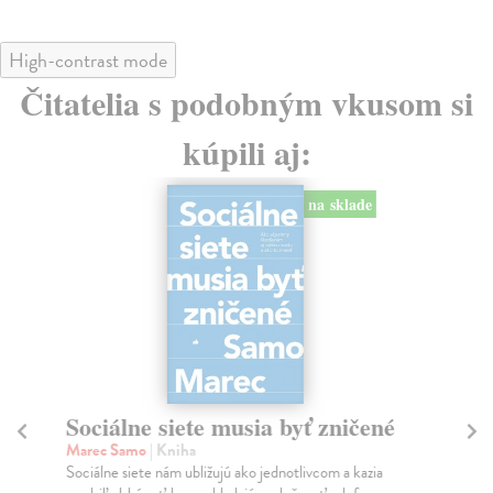
High-contrast mode
Čitatelia s podobným vkusom si
kúpili aj:
na sklade
Sociálne siete musia byť zničené
S
K
Marec Samo
| Kniha
Sociálne siete nám ubližujú ako jednotlivcom a kazia
Mik