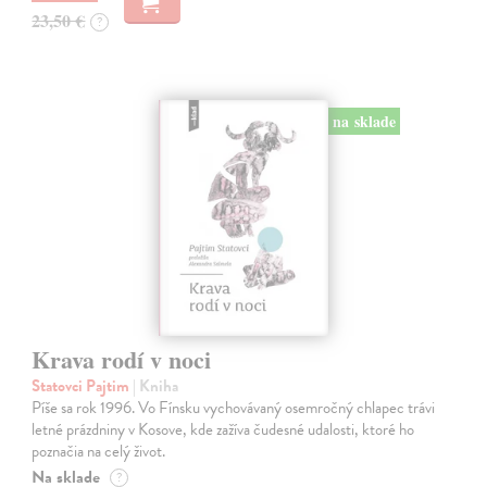
23,50 €
?
na sklade
Krava rodí v noci
Statovci Pajtim
| Kniha
Píše sa rok 1996. Vo Fínsku vychovávaný osemročný chlapec trávi
letné prázdniny v Kosove, kde zažíva čudesné udalosti, ktoré ho
poznačia na celý život.
Na sklade
?