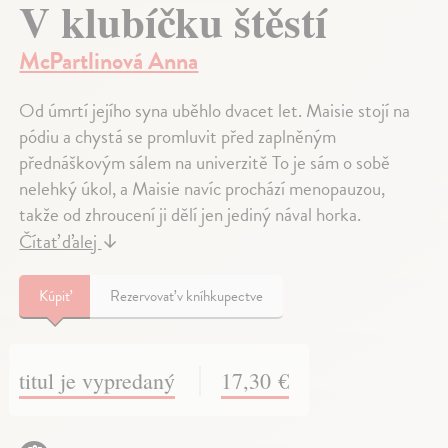
V klubíčku štěstí
McPartlinová Anna
Od úmrtí jejího syna uběhlo dvacet let. Maisie stojí na
pódiu a chystá se promluvit před zaplněným
přednáškovým sálem na univerzitě To je sám o sobě
nelehký úkol, a Maisie navíc prochází menopauzou,
takže od zhroucení ji dělí jen jediný nával horka.
Čítať ďalej
↓
Kúpiť
Rezervovať v kníhkupectve
titul je vypredaný
17,30 €