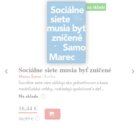
na sklade
Sociálne siete musia byť zničené
S
K
Marec Samo
| Kniha
Sociálne siete nám ubližujú ako jednotlivcom a kazia
Mik
medziľudské vzťahy, rozkladajú spoločnosť a def...
Mon
o k
Na sklade
?
Na
16,44 €
23
16,95 €
?
24