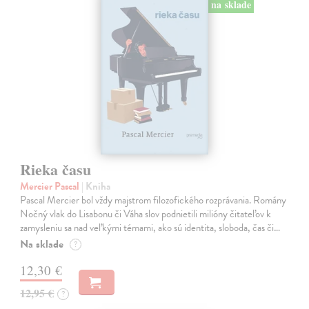
na sklade
Rieka času
Mercier Pascal
| Kniha
Pascal Mercier bol vždy majstrom filozofického rozprávania. Romány
Nočný vlak do Lisabonu či Váha slov podnietili milióny čitateľov k
zamysleniu sa nad veľkými témami, ako sú identita, sloboda, čas či…
Na sklade
?
12,30 €
12,95 €
?