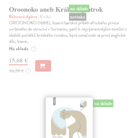
Oroonoko aneb Královský otrok
Behnová Aphra
| Kniha
OROONOKO (1688), bizarní barokní příběh afrického prince
uvrženého do otroctví v Surinamu, patří k nejvýznamnějším textům z
období počátků britského románu, bývá označován za první anglické
dílo, které…
Na sklade
?
15,68 €
16,50 €
?
na sklade