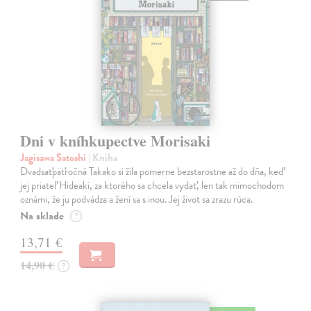
Dni v kníhkupectve Morisaki
Jagisawa Satoshi
| Kniha
Dvadsaťpäťročná Takako si žila pomerne bezstarostne až do dňa, keď
jej priateľ Hideaki, za ktorého sa chcela vydať, len tak mimochodom
oznámi, že ju podvádza a žení sa s inou. Jej život sa zrazu rúca.
Na sklade
?
13,71 €
14,90 €
?