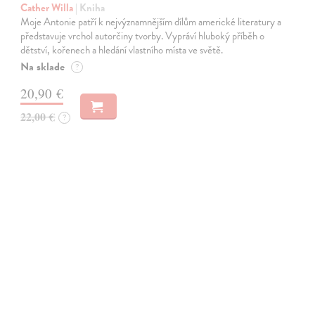
Cather Willa
| Kniha
Moje Antonie patří k nejvýznamnějším dílům americké literatury a
představuje vrchol autorčiny tvorby. Vypráví hluboký příběh o
dětství, kořenech a hledání vlastního místa ve světě.
Na sklade
?
20,90 €
22,00 €
?
na sklade
novinka