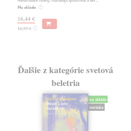
medziľudské vzťahy, rozkladajú spoločnosť a def...
Mon
o k
Na sklade
?
Na
16,44 €
23
16,95 €
?
24
Ďalšie z kategórie svetová
beletria
na sklade
novinka