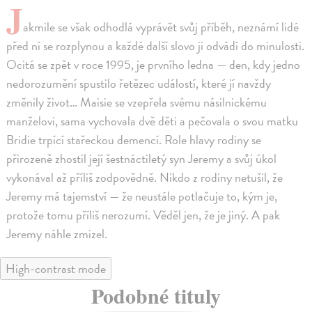
J
akmile se však odhodlá vyprávět svůj příběh, neznámí lidé
před ní se rozplynou a každé další slovo ji odvádí do minulosti.
Ocitá se zpět v roce 1995, je prvního ledna — den, kdy jedno
nedorozumění spustilo řetězec událostí, které jí navždy
změnily život… Maisie se vzepřela svému násilnickému
manželovi, sama vychovala dvě děti a pečovala o svou matku
Bridie trpící stařeckou demencí. Role hlavy rodiny se
přirozeně zhostil její šestnáctiletý syn Jeremy a svůj úkol
vykonával až příliš zodpovědně. Nikdo z rodiny netušil, že
Jeremy má tajemství — že neustále potlačuje to, kým je,
protože tomu příliš nerozumí. Věděl jen, že je jiný. A pak
Jeremy náhle zmizel.
High-contrast mode
Podobné tituly