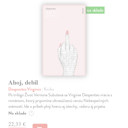
na sklade
Ahoj, debil
Despentes Virginie
| Kniha
Po trilógii Život Vernona Subutexa sa Virginie Despentes vracia s
románom, ktorý pripomína ultrasúčasnú verziu Nebezpečných
známostí. Ide o príbeh plný hnevu aj útechy, vzdoru aj prijatia.
Na sklade
?
22,33 €