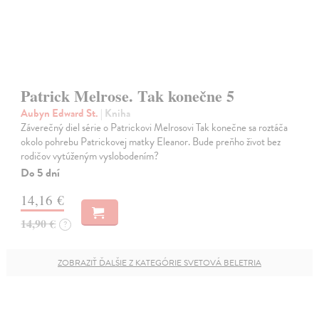
Patrick Melrose. Tak konečne 5
Aubyn Edward St.
| Kniha
Záverečný diel série o Patrickovi Melrosovi Tak konečne sa roztáča
okolo pohrebu Patrickovej matky Eleanor. Bude preňho život bez
rodičov vytúženým vyslobodením?
Do 5 dní
14,16 €
14,90 €
?
ZOBRAZIŤ ĎALŠIE Z KATEGÓRIE SVETOVÁ BELETRIA