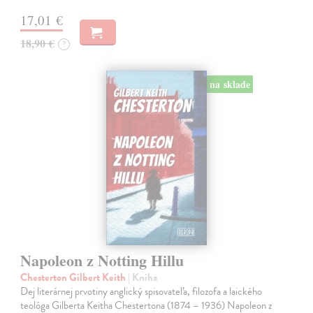
17,01 €
18,90 €
?
na sklade
Napoleon z Notting Hillu
Chesterton Gilbert Keith
| Kniha
Dej literárnej prvotiny anglický spisovateľa, filozofa a laického
teológa Gilberta Keitha Chestertona (1874 – 1936) Napoleon z