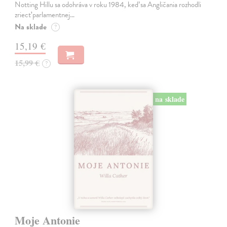
Notting Hillu sa odohráva v roku 1984, keď sa Angličania rozhodli
zriecť parlamentnej…
Na sklade
?
15,19 €
15,99 €
?
na sklade
Moje Antonie