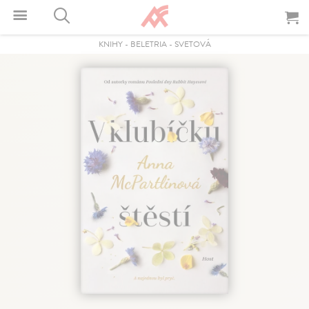
KNIHY
-
BELETRIA
-
SVETOVÁ