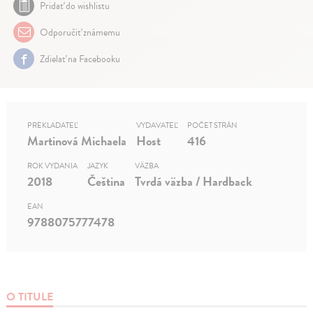
Pridať do wishlistu
Odporučiť známemu
Zdielať na Facebooku
PREKLADATEĽ
VYDAVATEĽ
POČET STRÁN
Martinová Michaela
Host
416
ROK VYDANIA
JAZYK
VÄZBA
2018
Čeština
Tvrdá väzba / Hardback
EAN
9788075777478
O TITULE