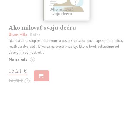
Ako milovať svoju dcéru
Blum Hila
| Kniha
Staršia žena stojí pred domom a cez okno tajne pozoruje rodinu: otca,
matku a dve deti. Díva sa na svoje vnučky, ktoré kvôli odlúčeniu od
dcéry nikdy nestretla.
Na sklade
?
15,21 €
16,90 €
?