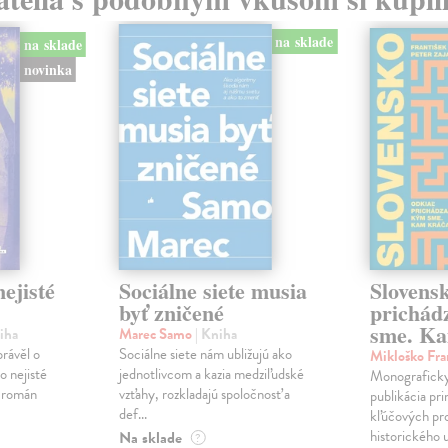
na sklade
na sklade
novinka
ejisté
Sociálne siete musia
Slovens
byť zničené
prichád
sme. Ka
iha
Marec Samo
| Kniha
právěl o
Sociálne siete nám ubližujú ako
Mikloško Fra
o nejisté
jednotlivcom a kazia medziľudské
Monograficky
ý román
vzťahy, rozkladajú spoločnosť a
publikácia pri
def...
kľúčových pr
historického u
Na sklade
?