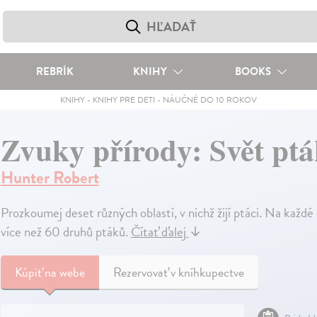
REBRÍK
KNIHY
BOOKS
KNIHY
-
KNIHY PRE DETI
-
NÁUČNÉ DO 10 ROKOV
Zvuky přírody: Svět pt
Hunter Robert
Prozkoumej deset různých oblastí, v nichž žijí ptáci. Na každé 
více než 60 druhů ptáků.
Čítať ďalej
↓
Kúpiť
na webe
Rezervovať v kníhkupectve