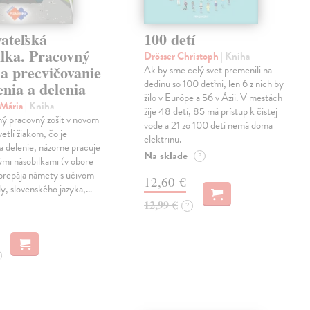
ateľská
100 detí
ilka. Pracovný
Drösser Christoph
| Kniha
na precvičovanie
Ak by sme celý svet premenili na
dedinu so 100 deťmi, len 6 z nich by
nia a delenia
žilo v Európe a 56 v Ázii. V mestách
 Mária
| Kniha
žije 48 detí, 85 má prístup k čistej
ný pracovný zošit v novom
vode a 21 zo 100 detí nemá doma
etlí žiakom, čo je
elektrinu.
a delenie, názorne pracuje
Na sklade
?
vými násobilkami (v obore
prepája námety s učivom
12,60 €
y, slovenského jazyka,…
12,99 €
?