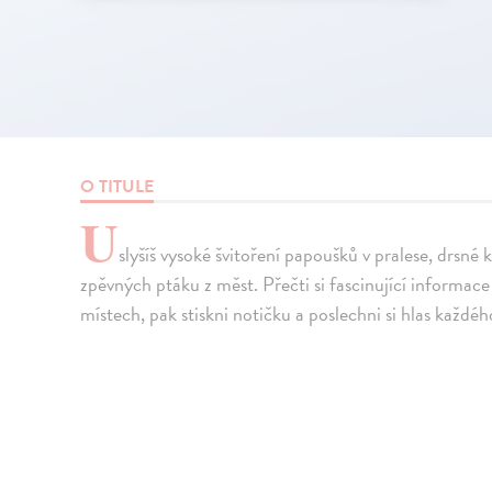
O TITULE
U
slyšíš vysoké švitoření papoušků v pralese, drsné 
zpěvných ptáku z měst. Přečti si fascinující informace 
místech, pak stiskni notičku a poslechni si hlas každéh