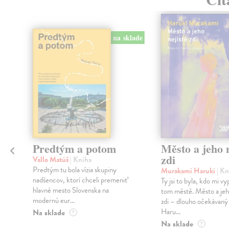
na sklade
Predtým a potom
Město a jeho n
zdi
Vallo Matúš
| Kniha
Predtým tu bola vízia skupiny
Murakami Haruki
| Kn
nadšencov, ktorí chceli premeniť
Ty jsi to byla, kdo mi vy
hlavné mesto Slovenska na
tom městě. Město a jeh
modernú eur...
zdi – dlouho očekávan
Haru...
Na sklade
?
Na sklade
?