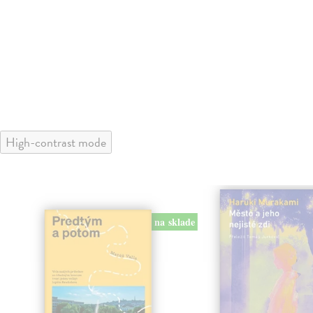
High-contrast mode
na sklade