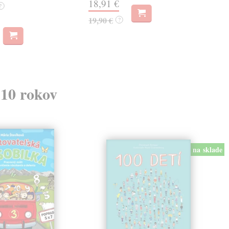
18,91 €
14
?
19,90 €
15,
?
 10 rokov
na sklade