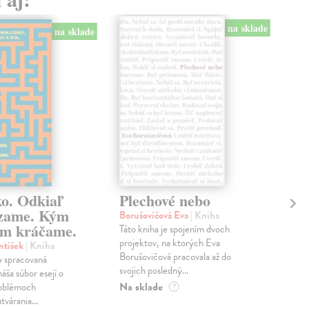
na sklade
na sklade
ko. Odkiaľ
Plechové nebo
Po
zame. Kým
Borušovičová Eva
| Kniha
Kun
m kráčame.
Táto kniha je spojením dvoch
Poma
projektov, na ktorých Eva
čty
ntišek
| Kniha
Borušovičová pracovala až do
naps
 spracovaná
svojich posledný...
česk
náša súbor esejí o
Na sklade
Na 
oblémoch
?
tvárania...