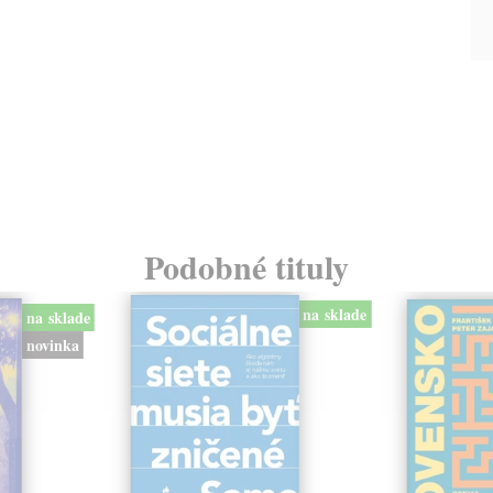
Podobné tituly
na sklade
na sklade
novinka