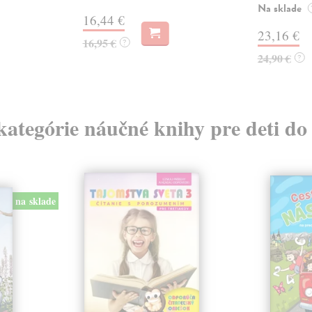
Na sklade
16,44 €
23,16 €
16,95 €
?
24,90 €
?
 kategórie náučné knihy pre deti do
na sklade