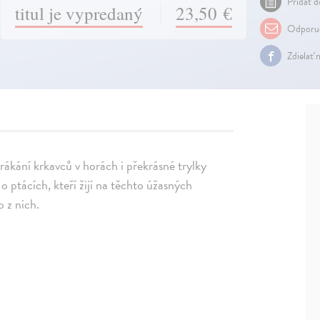
Pridať d
titul je vypredaný
23,50 €
Odporuč
Zdielať 
krákání krkavců v horách i překrásné trylky
o ptácích, kteří žijí na těchto úžasných
o z nich.