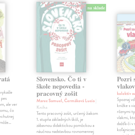
na sklade
ratá
Slovensko. Čo ti v
Pozri 
škole nepovedia -
vlako
pracovný zošit
vykašle
kolektív 
 pes
Spoznaj vď
Marec Samuel, Čermáková Lucia
|
m, ale ver
knižke s v
Kniha
 tomu, čo
rôznymi ty
Tento pracovný zošit, určený žiakom
nechutnej
vlakmi, kt
1. stupňa základných škôl, je
y môže…
dažďa či v
zábavnou didaktickou pomôckou a
koľajnicia
náučnou nadstavbou rovnomennej