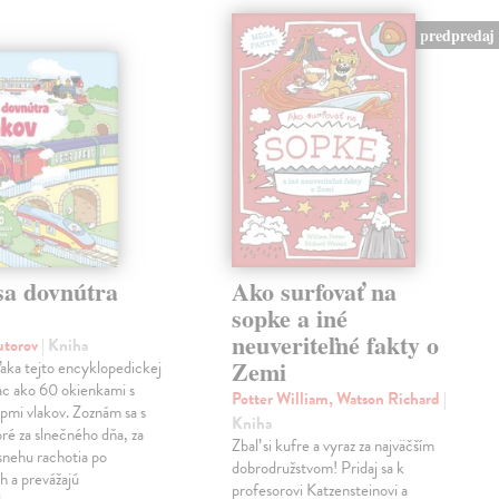
predpredaj
sa dovnútra
Ako surfovať na
v
sopke a iné
neuveriteľné fakty o
autorov
| Kniha
Zemi
aka tejto encyklopedickej
iac ako 60 okienkami s
Potter William, Watson Richard
|
pmi vlakov. Zoznám sa s
Kniha
oré za slnečného dňa, za
Zbaľ si kufre a vyraz za najväčším
 snehu rachotia po
dobrodružstvom! Pridaj sa k
ch a prevážajú
profesorovi Katzensteinovi a