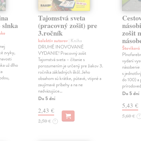
ina
Tajomstvá sveta
Cestov
 slnka
(pracovný zošit) pre
násob
3.ročník
zošit 
nke
násobe
kolektív autorov
| Kniha
nej
DRUHÉ INOVOVANÉ
Števíková
ké zvyky,
VYDANIE! Pracovný zošit
Plnofareb
mavosti
Tajomstvá sveta – čítanie s
vydaní vysv
nka už dlho
porozumením je určený pre žiakov 3.
násobenie 
ta
ročníka základných škôl. Jeho
s jednotli
rodou,
obsahom sú krátke, pútavé, vtipné a
do 100) a 
zaujímavé príbehy a na ne
prírodoved
nadväzujúce…
Do 5 dní
Do 5 dní
5,43 €
2,43 €
5,60 €
?
2,50 €
?