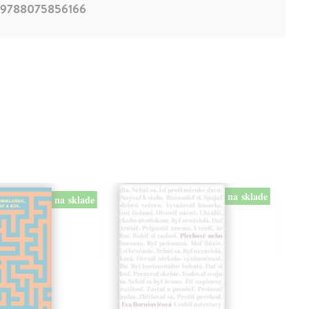
9788075856166
na sklade
na sklade