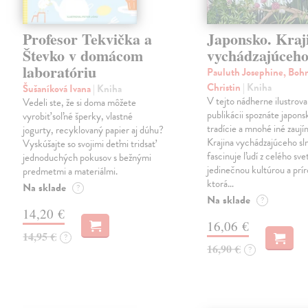
Profesor Tekvička a
Japonsko. Kraj
Števko v domácom
vychádzajúceho
laboratóriu
Pauluth Josephine, Boh
Christin
| Kniha
Šušaníková Ivana
| Kniha
V tejto nádherne ilustrova
Vedeli ste, že si doma môžete
publikácii spoznáte japons
vyrobiť soľné šperky, vlastné
tradície a mnohé iné zaují
jogurty, recyklovaný papier aj dúhu?
Krajina vychádzajúceho sl
Vyskúšajte so svojimi deťmi tridsať
fascinuje ľudí z celého sve
jednoduchých pokusov s bežnými
jedinečnou kultúrou a prí
predmetmi a materiálmi.
ktorá…
Na sklade
?
Na sklade
?
14,20 €
16,06 €
14,95 €
?
16,90 €
?