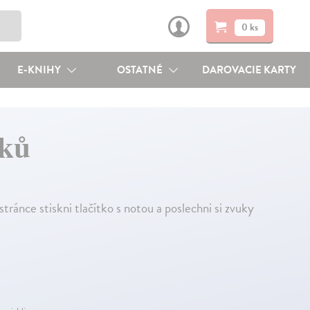
0 ks
E-KNIHY
OSTATNÉ
DAROVACIE KARTY
áků
stránce stiskni tlačítko s notou a poslechni si zvuky