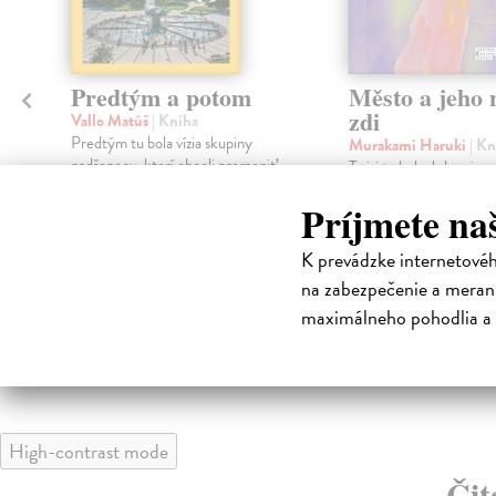
Predtým a potom
Město a jeho n
zdi
Vallo Matúš
| Kniha
Predtým tu bola vízia skupiny
Murakami Haruki
| Kn
nadšencov, ktorí chceli premeniť
Ty jsi to byla, kdo mi vy
hlavné mesto Slovenska na
tom městě. Město a jeh
Príjmete na
modernú eur...
zdi – dlouho očekávan
Haru...
Na sklade
?
K prevádzke internetové
Na sklade
?
18,55 €
na zabezpečenie a merani
30,22 €
19,95 €
maximálneho pohodlia a 
?
32,85 €
?
High-contrast mode
Čit