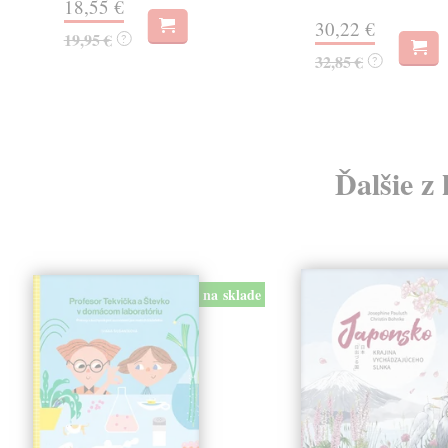
18,55 €
30,22 €
19,95 €
?
32,85 €
?
Ďalšie z
na sklade