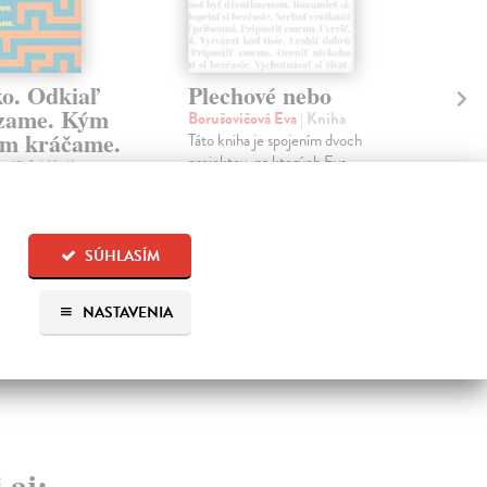
ko. Odkiaľ
Plechové nebo
Po
zame. Kým
Borušovičová Eva
| Kniha
Kun
m kráčame.
Táto kniha je spojením dvoch
Poma
projektov, na ktorých Eva
čty
ntišek
| Kniha
Borušovičová pracovala až do
naps
 spracovaná
svojich posledný...
česk
náša súbor esejí o
Na sklade
Na 
oblémoch
?
tvárania...
SÚHLASÍM
18,91 €
14
?
19,90 €
15,
?
NASTAVENIA
 aj: