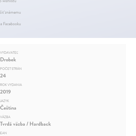
o wishlistu
iť známemu
na Facebooku
VYDAVATEĽ
Drobek
POČET STRÁN
24
ROK VYDANIA
2019
JAZYK
Čeština
VÄZBA
Tvrdá väzba / Hardback
EAN