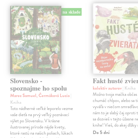
na sklade
Slovensko -
Fakt husté zvie
spoznajme ho spolu
kolektív autorov
| Kniha
Možno tvoja mačka občas 
Marec Samuel, Čermáková Lucia
|
chumáč chlpov, alebo sa ti
Kniha
vyváľa v niečom smradľavo
Toto nádherné veľké leporelo vezme
nám to je slabý čaj oproti
vaše dieťa na prvý veľký poznávací
sa dozvieš v tejto úžasne 
výlet po Slovensku. V krásne
knihe! Vieš, do akej dlžk
ilustrovanej prírode nájde kvety,
Do 5 dní
ktoré rastú na našich poliach, lúkach