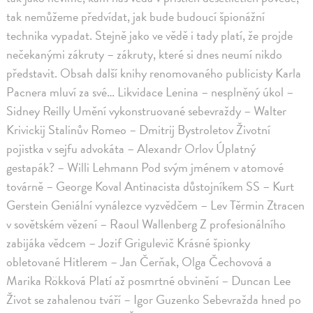
tak nemůžeme předvídat, jak bude budoucí špionážní
technika vypadat. Stejně jako ve vědě i tady platí, že projde
nečekanými zákruty – zákruty, které si dnes neumí nikdo
představit. Obsah další knihy renomovaného publicisty Karla
Pacnera mluví za své… Likvidace Lenina – nesplněný úkol –
Sidney Reilly Umění vykonstruované sebevraždy – Walter
Krivickij Stalinův Romeo – Dmitrij Bystroletov Životní
pojistka v sejfu advokáta – Alexandr Orlov Úplatný
gestapák? – Willi Lehmann Pod svým jménem v atomové
továrně – George Koval Antinacista důstojníkem SS – Kurt
Gerstein Geniální vynálezce vyzvědčem – Lev Těrmin Ztracen
v sovětském vězení – Raoul Wallenberg Z profesionálního
zabijáka vědcem – Jozif Grigulevič Krásné špionky
obletované Hitlerem – Jan Čerňak, Olga Čechovová a
Marika Rökková Platí až posmrtné obvinění – Duncan Lee
Život se zahalenou tváří – Igor Guzenko Sebevražda hned po