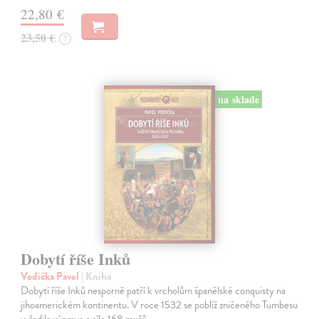
22,80 €
23,50 €
?
na sklade
Dobytí říše Inků
Vodička Pavel
| Kniha
Dobytí říše Inků nesporně patří k vrcholům španělské conquisty na
jihoamerickém kontinentu. V roce 1532 se poblíž zničeného Tumbesu