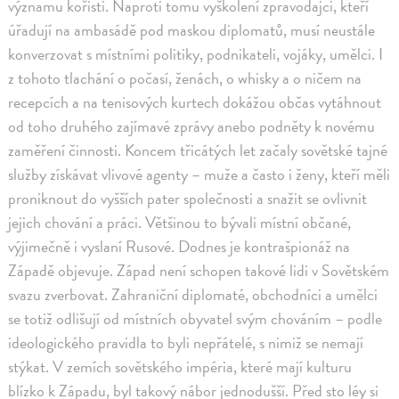
významu kořisti. Naproti tomu vyškolení zpravodajci, kteří
úřadují na ambasádě pod maskou diplomatů, musí neustále
konverzovat s místními politiky, podnikateli, vojáky, umělci. I
z tohoto tlachání o počasí, ženách, o whisky a o ničem na
recepcích a na tenisových kurtech dokážou občas vytáhnout
od toho druhého zajímavé zprávy anebo podněty k novému
zaměření činnosti. Koncem třicátých let začaly sovětské tajné
služby získávat vlivové agenty – muže a často i ženy, kteří měli
proniknout do vyšších pater společnosti a snažit se ovlivnit
jejich chování a práci. Většinou to bývali místní občané,
výjimečně i vyslaní Rusové. Dodnes je kontrašpionáž na
Západě objevuje. Západ není schopen takové lidi v Sovětském
svazu zverbovat. Zahraniční diplomaté, obchodníci a umělci
se totiž odlišují od místních obyvatel svým chováním – podle
ideologického pravidla to byli nepřátelé, s nimiž se nemají
stýkat. V zemích sovětského impéria, které mají kulturu
blízko k Západu, byl takový nábor jednodušší. Před sto léy si