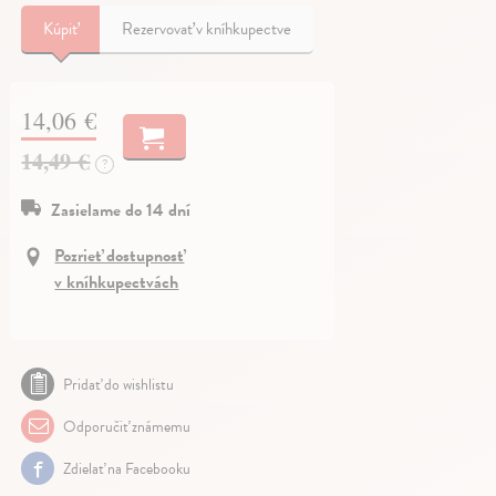
Kúpiť
Rezervovať v kníhkupectve
14,06 €
14,49 €
?
Zasielame do 14 dní
Pozrieť dostupnosť
v kníhkupectvách
Pridať do wishlistu
Odporučiť známemu
Zdielať na Facebooku