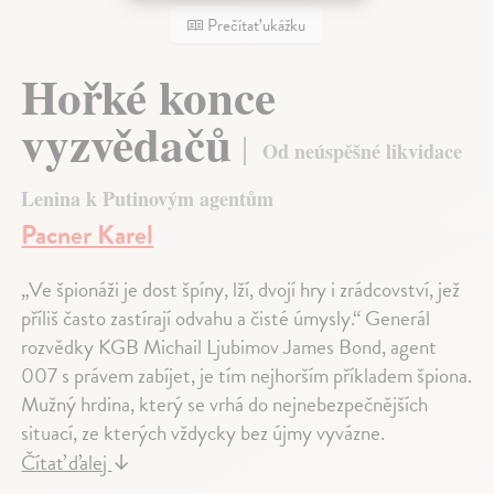
Prečítať ukážku
Hořké konce
vyzvědačů
Od neúspěšné likvidace
Lenina k Putinovým agentům
Pacner Karel
„Ve špionáži je dost špíny, lží, dvojí hry i zrádcovství, jež
příliš často zastírají odvahu a čisté úmysly.“ Generál
rozvědky KGB Michail Ljubimov James Bond, agent
007 s právem zabíjet, je tím nejhorším příkladem špiona.
Mužný hrdina, který se vrhá do nejnebezpečnějších
situací, ze kterých vždycky bez újmy vyvázne.
Čítať ďalej
↓