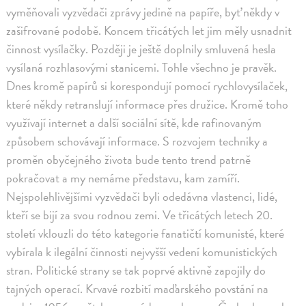
vyměňovali vyzvědači zprávy jedině na papíře, byť někdy v
zašifrované podobě. Koncem třicátých let jim měly usnadnit
činnost vysílačky. Později je ještě doplnily smluvená hesla
vysílaná rozhlasovými stanicemi. Tohle všechno je pravěk.
Dnes kromě papírů si korespondují pomocí rychlovysílaček,
které někdy retranslují informace přes družice. Kromě toho
využívají internet a další sociální sítě, kde rafinovaným
způsobem schovávají informace. S rozvojem techniky a
proměn obyčejného života bude tento trend patrně
pokračovat a my nemáme představu, kam zamíří.
Nejspolehlivějšími vyzvědači byli odedávna vlastenci, lidé,
kteří se bijí za svou rodnou zemi. Ve třicátých letech 20.
století vklouzli do této kategorie fanatičtí komunisté, které
vybírala k ilegální činnosti nejvyšší vedení komunistických
stran. Politické strany se tak poprvé aktivně zapojily do
tajných operací. Krvavé rozbití maďarského povstání na