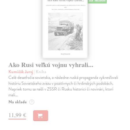
Ako Rusi veľkú vojnu vyhrali...
Kumičák Juraj
| Kniha
Celé desaťročia sovietska, a následne ruská propaganda vykresľovali
históriu Sovietskeho zväzu v pozitívnych či hrdinských podobách.
Napriek tomu sa našli v ZSSR či Rusku historici či novinári, ktorí
mali…
Na sklade
?
11,99 €