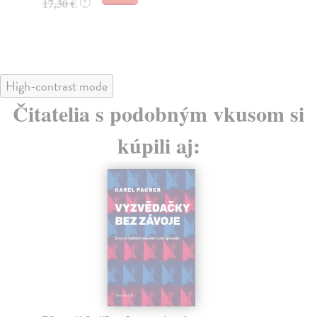
23
High-contrast mode
Čitatelia s podobným vkusom si
kúpili aj: