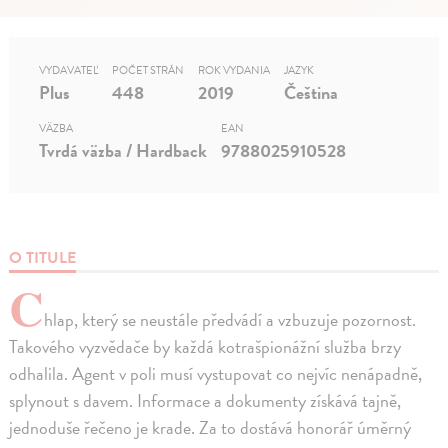
VYDAVATEĽ
POČET STRÁN
ROK VYDANIA
JAZYK
Plus
448
2019
Čeština
VÄZBA
EAN
Tvrdá väzba / Hardback
9788025910528
O TITULE
C
hlap, který se neustále předvádí a vzbuzuje pozornost.
Takového vyzvědače by každá kotrašpionážní služba brzy
odhalila. Agent v poli musí vystupovat co nejvíc nenápadně,
splynout s davem. Informace a dokumenty získává tajně,
jednoduše řečeno je krade. Za to dostává honorář úměrný