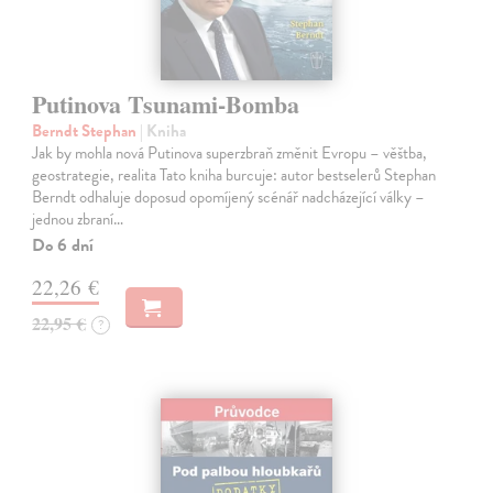
Putinova Tsunami-Bomba
Berndt Stephan
| Kniha
Jak by mohla nová Putinova superzbraň změnit Evropu – věštba,
geostrategie, realita Tato kniha burcuje: autor bestselerů Stephan
Berndt odhaluje doposud opomíjený scénář nadcházející války –
jednou zbraní…
Do 6 dní
22,26 €
22,95 €
?