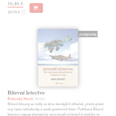
16,46 €
18,70 €
?
predpredaj
Bitevní letectvo
Brzkovský Marek
| Kniha
Bitevní letouny se rodily ve stínu slavnějších stíhaček, přesto právě
ony často rozhodovaly o osudu pozemních bitev. Publikace Bitevní
letectvo mapuje dramatický vývoj strojů určených k útokům na