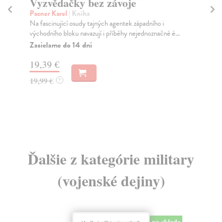
Válka začne až zítra
Richter Karel
| Kniha
i
Vyprávění o válečných událostech, které plukovník Jiří
né é...
Větvička prožil v letech 1939 až1943, začíná ...
Do 6 dní
5,81 €
5,99 €
?
Ďalšie z kategórie military
(vojenské dejiny)
na sklade