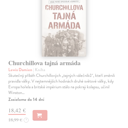
Churchillova tajná armáda
Lewis Damien
| Kniha
Skutečný příběh Churchillových „tajných válečníků“, kteří změnili
pravidla války. V nejtemnějších hodinách druhé světové války, kdy
Evropa hořela a britské impérium stálo na pokraji kolapsu, učinil
Winston…
Zasielame do 14 dní
18,42 €
18,99 €
?