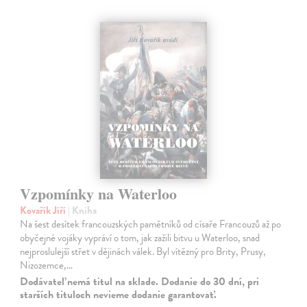
Vzpomínky na Waterloo
Kovařík Jiří
| Kniha
Na šest desítek francouzských pamětníků od císaře Francouzů až po
obyčejné vojáky vypráví o tom, jak zažili bitvu u Waterloo, snad
nejproslulejší střet v dějinách válek. Byl vítězný pro Brity, Prusy,
Nizozemce,…
Dodávateľ nemá titul na sklade. Dodanie do 30 dní, pri
starších tituloch nevieme dodanie garantovať.