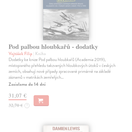
Pod palbou hloubkařů - dodatky
Vojtášek Filip
| Kniha
Dodatky ke knize Pod palbou hloubkařů (Academia 2019),
místopisného přehledu takzvaných hloubkových útoků v českých
zemích, obsahují nové případy zpracované primárně na základě
záznamů v matrikách zemřelých…
Zasielame do 14 dní
31,07 €
32,70 €
?