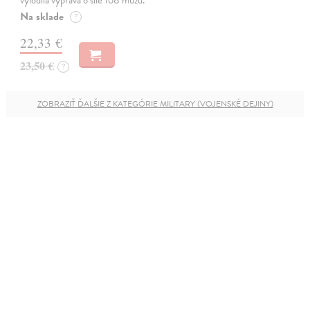
vylodila výprava o síle 168 mužů.
Na sklade
?
22,33 €
23,50 €
?
ZOBRAZIŤ ĎALŠIE Z KATEGÓRIE MILITARY (VOJENSKÉ DEJINY)