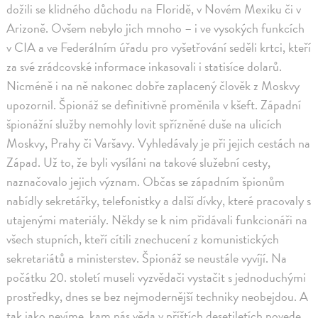
dožili se klidného důchodu na Floridě, v Novém Mexiku či v
Arizoně. Ovšem nebylo jich mnoho – i ve vysokých funkcích
v CIA a ve Federálním úřadu pro vyšetřování seděli krtci, kteří
za své zrádcovské informace inkasovali i statisíce dolarů.
Nicméně i na ně nakonec dobře zaplacený člověk z Moskvy
upozornil. Špionáž se definitivně proměnila v kšeft. Západní
špionážní služby nemohly lovit spřízněné duše na ulicích
Moskvy, Prahy či Varšavy. Vyhledávaly je při jejich cestách na
Západ. Už to, že byli vysíláni na takové služební cesty,
naznačovalo jejich význam. Občas se západním špionům
nabídly sekretářky, telefonistky a další dívky, které pracovaly s
utajenými materiály. Někdy se k nim přidávali funkcionáři na
všech stupních, kteří cítili znechucení z komunistických
sekretariátů a ministerstev. Špionáž se neustále vyvíjí. Na
počátku 20. století museli vyzvědači vystačit s jednoduchými
prostředky, dnes se bez nejmodernější techniky neobejdou. A
tak jako nevíme, kam nás věda v příštích desetiletích povede,