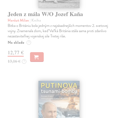
Jeden z mála W/O Jozef Kaňa
Herčut Milan
| Kniha
Bitka o Britániu bola jedným z najzásadnejších momentov 2. svetovej
vojny. Znamenala zlom, keď Veľká Británia stála sama proti zdanlivo
nezastaviteľnej vojenskej sile Tretej ríše.
Na sklade
?
12,77 €
13,16 €
?