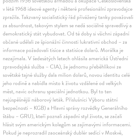
podzim 1956 sovětskou armádou a okupace Československa
v létě 1968 ideové agenty i některé profesionální zpravodajce
zpražila. Takzvaný socialistický řád přivážený tanky považovali
za absurdnost, takovým stylem se nedá sociálně spravedlivý a
demokratický stát vybudovat. Od té doby si všichni západní
občané udělali ze špionážní činnosti lukrativní obchod – za
informace požadovali tisíce a statisíce dolarů. Morálka je
nezajímala. V šedesátých letech ohlásila americká Ústřední
zpravodajská služba – CIA), že jednomu přeběhlíkovi ze
sovětské tajné služby dala milion dolarů, novou identitu celé
jeho rodině a nabídla místo k životu vzdálené od velkých
měst, navíc ochranu speciální jednotkou. Byl to ten
nejúspěšnější náborový leták. Příslušníci Výboru státní
bezpečnosti – KGB) a Hlavní správy rozvědky Generálního
štábu – GRU), kteří poznali západní styl života, se začali
hlásit svým americkým kolegům se zajímavými informacemi.
Pokud je neprozradil zaoceánský dublér sedící v Moskvě,