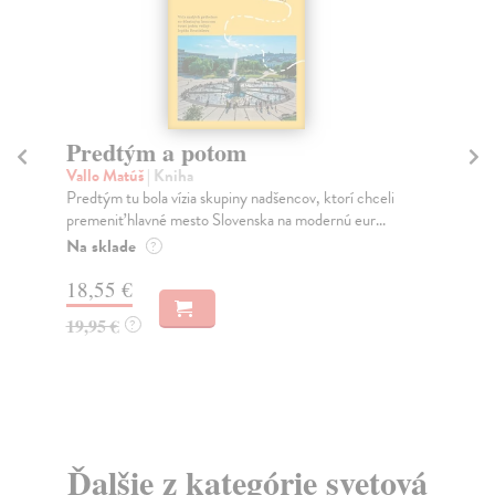
Město a jeho nejisté zdi
Murakami Haruki
| Kniha
torí chceli
Ty jsi to byla, kdo mi vyprávěl o tom městě. Město a
nú eur...
jeho nejisté zdi – dlouho očekávaný román Haru...
Na sklade
?
31,21 €
32,85 €
?
Ďalšie z kategórie svetová