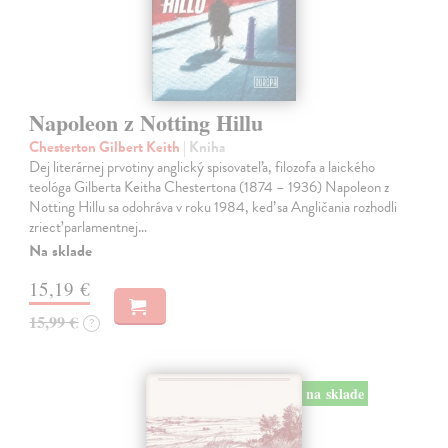
Napoleon z Notting Hillu
Chesterton Gilbert Keith
| Kniha
Dej literárnej prvotiny anglický spisovateľa, filozofa a laického
teológa Gilberta Keitha Chestertona (1874 – 1936) Napoleon z
Notting Hillu sa odohráva v roku 1984, keď sa Angličania rozhodli
zriecť parlamentnej…
Na sklade
15,19 €
15,99 €
?
na sklade