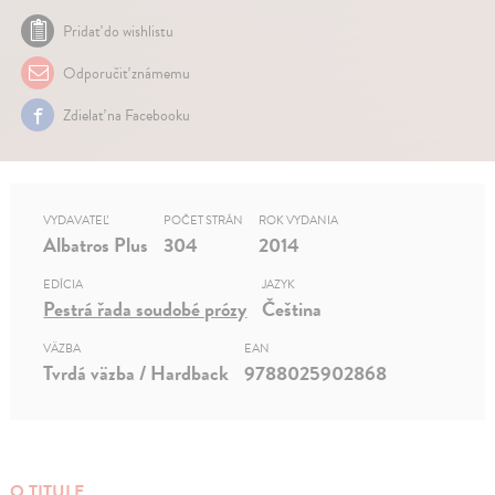
Pridať do wishlistu
Odporučiť známemu
Zdielať na Facebooku
VYDAVATEĽ
POČET STRÁN
ROK VYDANIA
Albatros Plus
304
2014
EDÍCIA
JAZYK
Pestrá řada soudobé prózy
Čeština
VÄZBA
EAN
Tvrdá väzba / Hardback
9788025902868
O TITULE