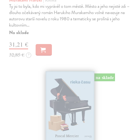
Ty jsi to byla, kdo mi vyprávěl o tom městě. Město a jeho nejisté zdi –
dlouho očekávaný román Harukiho Murakamiho volně navazuje na
autorovu starší novelu z roku 1980 a tematicky se prolíná s jeho
kultovním…
Na sklade
31,21 €
32,85 €
?
na sklade