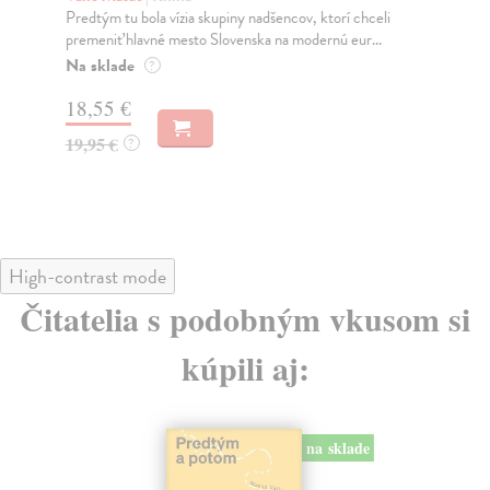
Predtým tu bola vízia skupiny nadšencov, ktorí chceli
Ty 
premeniť hlavné mesto Slovenska na modernú eur...
jeh
Na sklade
Na
?
18,55 €
31
19,95 €
32
?
High-contrast mode
Čitatelia s podobným vkusom si
kúpili aj:
na sklade
 sklade