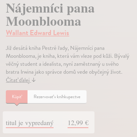
Nájemníci pana
Moonblooma
Wallant Edward Lewis
Již desátá kniha Pestré řady, Nájemníci pana
Moonblooma, je kniha, která vám vleze pod kůži. Bývalý
věčný student a idealista, nyní zaměstnaný u svého
bratra Irwina jako správce domů vede obyčejný život.
Čítať ďalej
↓
Kúpiť
Rezervovať v kníhkupectve
titul je vypredaný
12,99 €