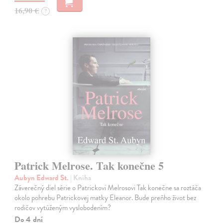
16,90 €
?
Patrick Melrose. Tak konečne 5
Aubyn Edward St.
| Kniha
Záverečný diel série o Patrickovi Melrosovi Tak konečne sa roztáča
okolo pohrebu Patrickovej matky Eleanor. Bude preňho život bez
rodičov vytúženým vyslobodením?
Do 4 dní