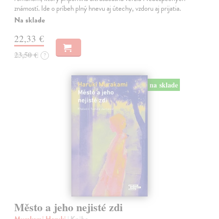
známostí. Ide o príbeh plný hnevu aj útechy, vzdoru aj prijatia.
Na sklade
22,33 €
23,50 €
?
na sklade
Město a jeho nejisté zdi
Murakami Haruki
| Kniha