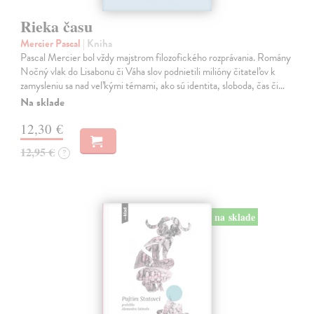
Rieka času
Mercier Pascal
| Kniha
Pascal Mercier bol vždy majstrom filozofického rozprávania. Romány
Nočný vlak do Lisabonu či Váha slov podnietili milióny čitateľov k
zamysleniu sa nad veľkými témami, ako sú identita, sloboda, čas či…
Na sklade
12,30 €
12,95 €
?
na sklade