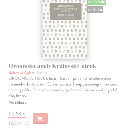
na sklade
novinka
Oroonoko aneb Královský otrok
Behnová Aphra
| Kniha
OROONOKO (1688), bizarní barokní příběh afrického prince
uvrženého do otroctví v Surinamu, patří k nejvýznamnějším textům z
období počátků britského románu, bývá označován za první anglické
dílo, které…
Na sklade
15,68 €
16,50 €
?