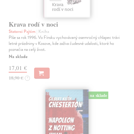
Krava rodí v noci
Statovci Pajtim
| Kniha
Píše sa rok 1996. Vo Fínsku vychovávaný osemročný chlapec trávi
letné prázdniny v Kosove, kde zažíva čudesné udalosti, ktoré ho
poznačia na celý život.
Na sklade
17,01 €
18,90 €
?
na sklade