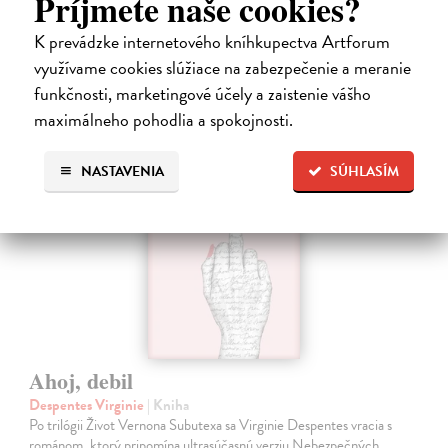
Príjmete naše cookies?
13,71 €
K prevádzke internetového kníhkupectva Artforum
využívame cookies slúžiace na zabezpečenie a meranie
14,90 €
?
funkčnosti, marketingové účely a zaistenie vášho
maximálneho pohodlia a spokojnosti.
na sklade
NASTAVENIA
SÚHLASÍM
Ahoj, debil
Despentes Virginie
| Kniha
Po trilógii Život Vernona Subutexa sa Virginie Despentes vracia s
románom, ktorý pripomína ultrasúčasnú verziu Nebezpečných