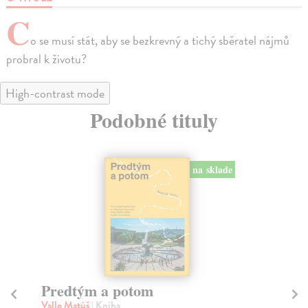
C
o se musí stát, aby se bezkrevný a tichý sběratel nájmů
probral k životu?
High-contrast mode
Podobné tituly
na sklade
Predtým a potom
Mě
Vallo Matúš
| Kniha
Mu