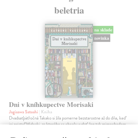
beletria
na sklade
novinka
Dni v kníhkupectve Morisaki
Jagisawa Satoshi
| Kniha
Dvadsaťpäťročná Takako si žila pomerne bezstarostne až do dňa, keď
jej priateľ Hideaki, za ktorého sa chcela vydať, len tak mimochodom
oznámi, že ju podvádza a žení sa s inou. Jej život sa zrazu rúca.
Na sklade