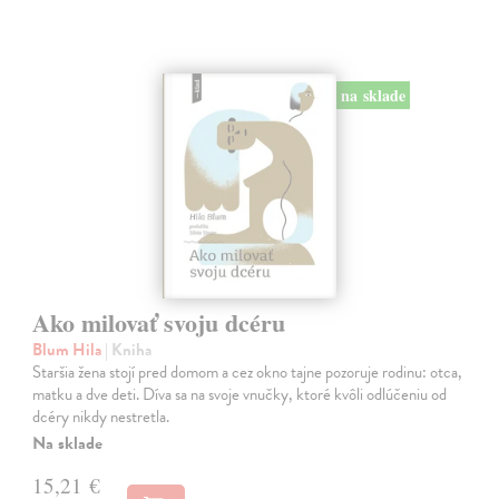
na sklade
Ako milovať svoju dcéru
Blum Hila
| Kniha
Staršia žena stojí pred domom a cez okno tajne pozoruje rodinu: otca,
matku a dve deti. Díva sa na svoje vnučky, ktoré kvôli odlúčeniu od
dcéry nikdy nestretla.
Na sklade
15,21 €