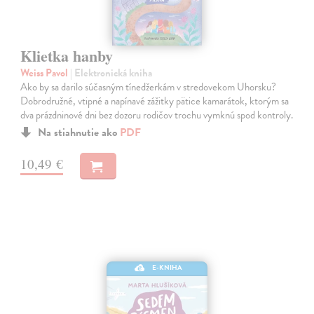
Klietka hanby
Weiss Pavol
| Elektronická kniha
Ako by sa darilo súčasným tínedžerkám v stredovekom Uhorsku?
Dobrodružné, vtipné a napínavé zážitky pätice kamarátok, ktorým sa
dva prázdninové dni bez dozoru rodičov trochu vymknú spod kontroly.
Na stiahnutie ako
PDF
10,49 €
E-KNIHA