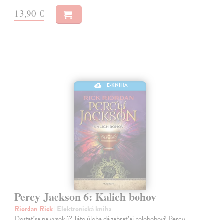
13,90 €
E-KNIHA
Percy Jackson 6: Kalich bohov
Riordan Rick
| Elektronická kniha
Dostať sa na vysokú? Táto úloha dá zabrať aj polobohovi! Percy