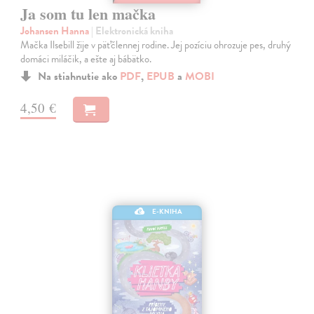
Ja som tu len mačka
Johansen Hanna
| Elektronická kniha
Mačka Ilsebill žije v päťčlennej rodine. Jej pozíciu ohrozuje pes, druhý
domáci miláčik, a ešte aj bábätko.
Na stiahnutie ako
PDF
,
EPUB
a
MOBI
4,50 €
E-KNIHA