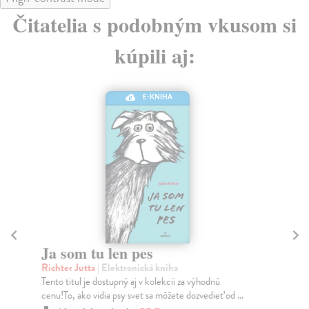
Čitatelia s podobným vkusom si
kúpili aj:
E-KNIHA
Ja som tu len pes
D
Richter Jutta
| Elektronická kniha
Kes
Tento titul je dostupný aj v kolekcii za výhodnú
Naj
cenu!To, ako vidia psy svet sa môžete dozvedieť od ...
nap