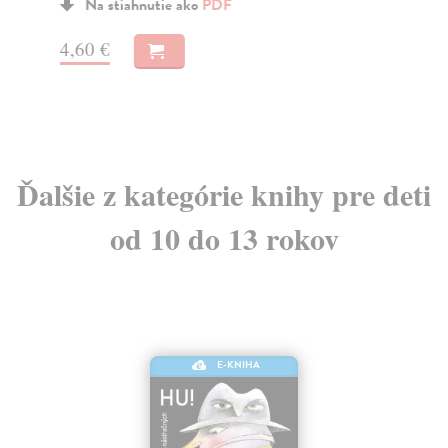
Na stiahnutie ako
PDF
4,60 €
6,
Ďalšie z kategórie knihy pre deti
od 10 do 13 rokov
E-KNIHA