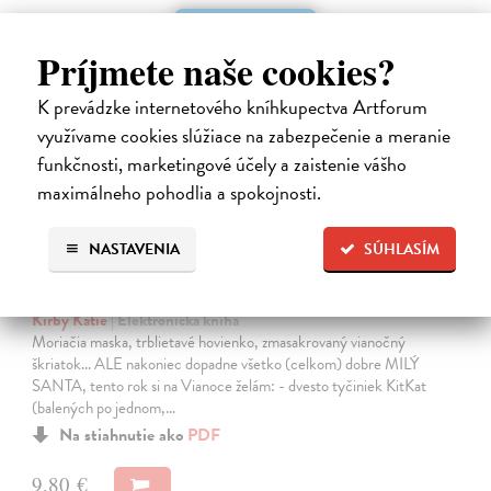
E-KNIHA
Príjmete naše cookies?
K prevádzke internetového kníhkupectva Artforum
využívame cookies slúžiace na zabezpečenie a meranie
funkčnosti, marketingové účely a zaistenie vášho
maximálneho pohodlia a spokojnosti.
NASTAVENIA
SÚHLASÍM
Strašne chaotické Vianoce Lottie
Brooksovej
Kirby Katie
| Elektronická kniha
Moriačia maska, trblietavé hovienko, zmasakrovaný vianočný
škriatok... ALE nakoniec dopadne všetko (celkom) dobre MILÝ
SANTA, tento rok si na Vianoce želám: - dvesto tyčiniek KitKat
(balených po jednom,…
Na stiahnutie ako
PDF
9,80 €