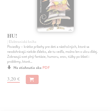
HU!
| Elektronická kniha
Poviedky – krátke príbehy pre deti a násťročných, ktoré sa
neodohrávajú niekde ďaleko, ale tu vedľa, možno len o ulicu ďalej.
Zobrazujú svet plný fantázie, humoru, snov, túžby po šťastí i
problémy, ktoré…
Na stiahnutie ako
PDF
3,20 €