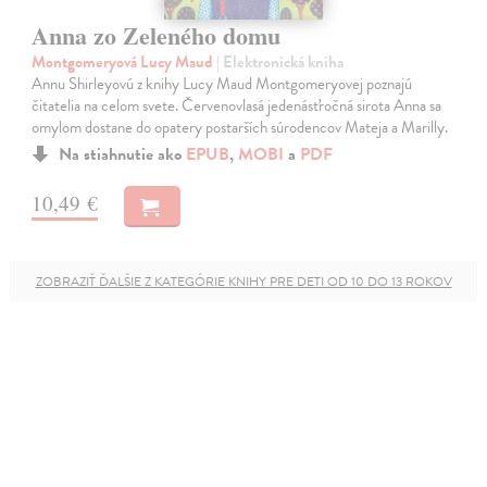
Anna zo Zeleného domu
Montgomeryová Lucy Maud
| Elektronická kniha
Annu Shirleyovú z knihy Lucy Maud Montgomeryovej poznajú
čitatelia na celom svete. Červenovlasá jedenásťročná sirota Anna sa
omylom dostane do opatery postarších súrodencov Mateja a Marilly.
Na stiahnutie ako
EPUB
,
MOBI
a
PDF
10,49 €
ZOBRAZIŤ ĎALŠIE Z KATEGÓRIE KNIHY PRE DETI OD 10 DO 13 ROKOV