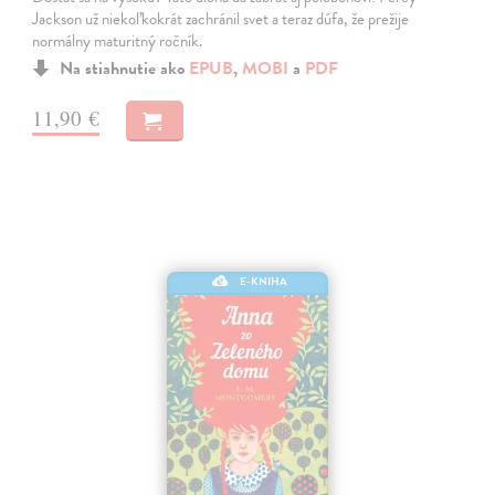
Jackson už niekoľkokrát zachránil svet a teraz dúfa, že prežije
normálny maturitný ročník.
Na stiahnutie ako
EPUB
,
MOBI
a
PDF
11,90 €
E-KNIHA