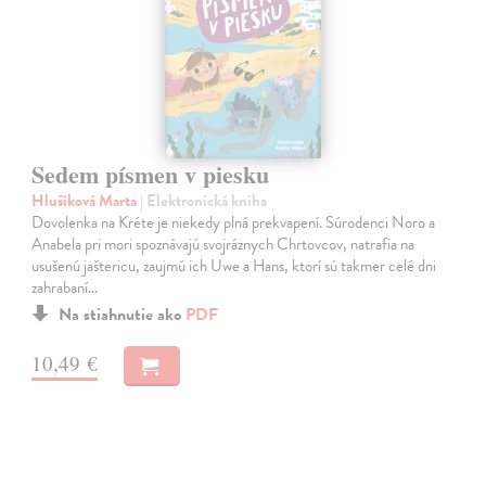
Sedem písmen v piesku
Hlušíková Marta
| Elektronická kniha
Dovolenka na Kréte je niekedy plná prekvapení. Súrodenci Noro a
Anabela pri mori spoznávajú svojráznych Chrtovcov, natrafia na
usušenú jaštericu, zaujmú ich Uwe a Hans, ktorí sú takmer celé dni
zahrabaní…
Na stiahnutie ako
PDF
10,49 €