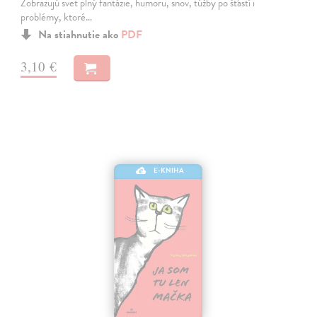
Zobrazujú svet plný fantázie, humoru, snov, túžby po šťastí i
problémy, ktoré…
Na stiahnutie ako
PDF
3,10 €
E-KNIHA