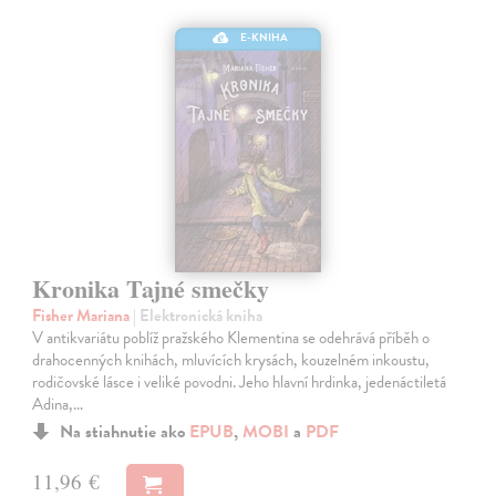
E-KNIHA
Kronika Tajné smečky
Fisher Mariana
| Elektronická kniha
V antikvariátu poblíž pražského Klementina se odehrává příběh o
drahocenných knihách, mluvících krysách, kouzelném inkoustu,
rodičovské lásce i veliké povodni. Jeho hlavní hrdinka, jedenáctiletá
Adina,…
Na stiahnutie ako
EPUB
,
MOBI
a
PDF
11,96 €