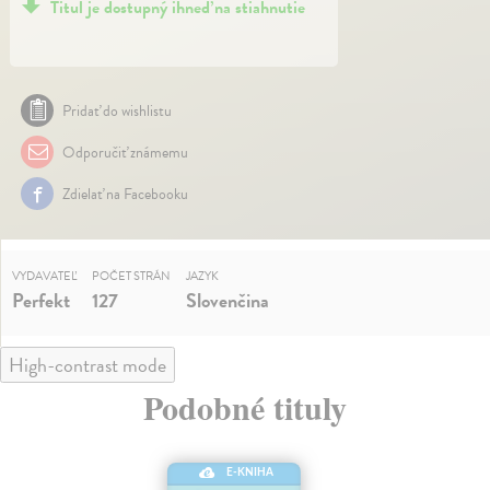
Titul je dostupný ihneď na stiahnutie
Pridať do wishlistu
Odporučiť známemu
Zdielať na Facebooku
VYDAVATEĽ
POČET STRÁN
JAZYK
Perfekt
127
Slovenčina
High-contrast mode
Podobné tituly
E-KNIHA