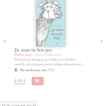
Ja som tu len pes
D
Richter Jutta
| Elektronická kniha
Kes
Tento titul je dostupný aj v kolekcii za výhodnú
Naj
cenu!To, ako vidia psy svet sa môžete dozvedieť od ...
nap
Na stiahnutie ako
PDF
4,60 €
6,
High-contrast mode