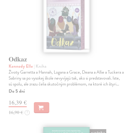
Odkaz
Kennedy Elle
| Kniha
Životy Garretta a Hannah, Logana a Grace, Deana a Allie a Tuckera a
Sabriny sa po vysokej škole nevyvíjajú tak, ako si predstavovali. Iste,
sú spolu, ale zrazu čelia skutočným problémom, na ktoré ich štyri…
Do 5 dní
16,39 €
16,90 €
?
novinka