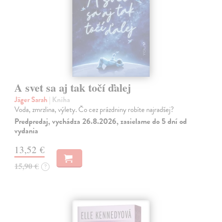
A svet sa aj tak točí ďalej
Jäger Sarah
| Kniha
Voda, zmrzlina, výlety. Čo cez prázdniny robíte najradšej?
Predpredaj, vychádza 26.8.2026, zasielame do 5 dní od
vydania
13,52 €
15,90 €
?