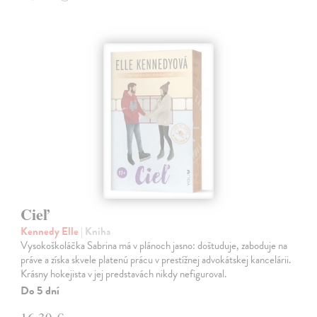
Cieľ
Kennedy Elle
| Kniha
Vysokoškoláčka Sabrina má v plánoch jasno: doštuduje, zaboduje na
práve a získa skvele platenú prácu v prestížnej advokátskej kancelárii.
Krásny hokejista v jej predstavách nikdy nefiguroval.
Do 5 dní