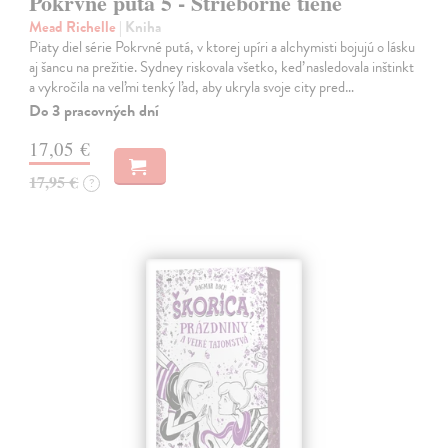
Pokrvné putá 5 - Strieborné tiene
Mead Richelle
| Kniha
Piaty diel série Pokrvné putá, v ktorej upíri a alchymisti bojujú o lásku
aj šancu na prežitie. Sydney riskovala všetko, keď nasledovala inštinkt
a vykročila na veľmi tenký ľad, aby ukryla svoje city pred…
Do 3 pracovných dní
17,05 €
17,95 €
?