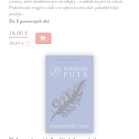
covenu, elitní akademie pro čarodějky - a udělala by pro to cokoli.
Praktikování magie si však u ní vybírá krutou daň: pokaždé když
použije…
Do 3 pracovných dní
18,00 €
18,95 €
?