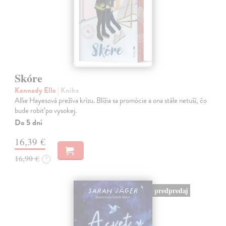
Skóre
Kennedy Elle
| Kniha
Allie Hayesová prežíva krízu. Blížia sa promócie a ona stále netuší, čo
bude robiť po vysokej.
Do 5 dní
16,39 €
16,90 €
?
predpredaj