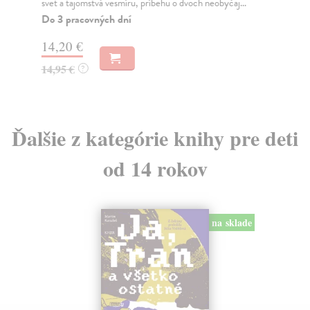
svet a tajomstvá vesmíru, príbehu o dvoch neobyčaj...
ves
Do 3 pracovných dní
Do
14,20 €
14
14,95 €
14
?
Ďalšie z kategórie knihy pre deti
od 14 rokov
na sklade