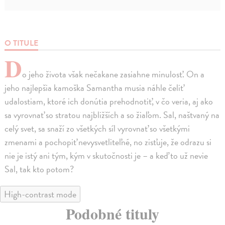
O TITULE
D
o jeho života však nečakane zasiahne minulosť. On a
jeho najlepšia kamoška Samantha musia náhle čeliť
udalostiam, ktoré ich donútia prehodnotiť, v čo veria, aj ako
sa vyrovnať so stratou najbližších a so žiaľom. Sal, naštvaný na
celý svet, sa snaží zo všetkých síl vyrovnať so všetkými
zmenami a pochopiť nevysvetliteľné, no zisťuje, že odrazu si
nie je istý ani tým, kým v skutočnosti je – a keď to už nevie
Sal, tak kto potom?
High-contrast mode
Podobné tituly