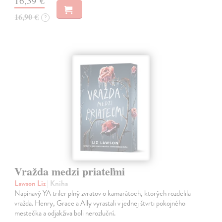
16,39 €
16,90 €
?
Vražda medzi priateľmi
Lawson Liz
| Kniha
Napínavý YA triler plný zvratov o kamarátoch, ktorých rozdelila
vražda. Henry, Grace a Ally vyrastali v jednej štvrti pokojného
mestečka a odjakživa boli nerozluční.