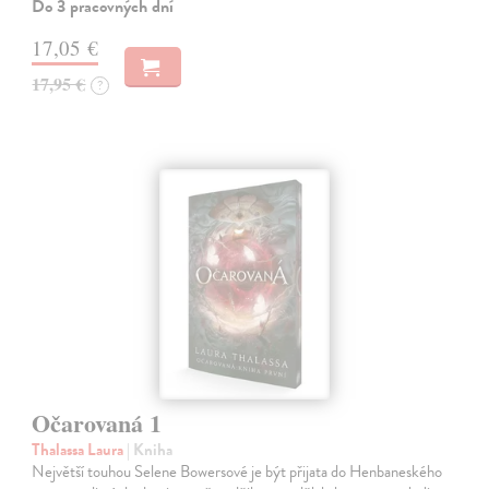
Do 3 pracovných dní
17,05 €
17,95 €
?
Očarovaná 1
Thalassa Laura
| Kniha
Největší touhou Selene Bowersové je být přijata do Henbaneského