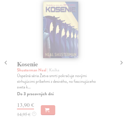
Kosenie
Po
Shusterman Neal
| Kniha
Sh
Úspešná séria Žatva smrti pokračuje novými
Fin
strhujúcimi príbehmi z desivého, no fascinujúceho
cel
sveta k...
Do
Do 3 pracovných dní
14
13,90 €
14
14,95 €
?