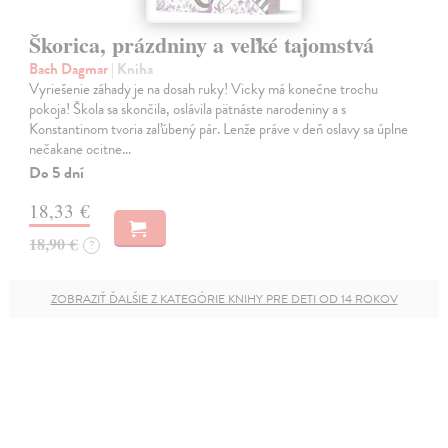
Škorica, prázdniny a veľké tajomstvá
Bach Dagmar
| Kniha
Vyriešenie záhady je na dosah ruky! Vicky má konečne trochu
pokoja! Škola sa skončila, oslávila pätnáste narodeniny a s
Konstantinom tvoria zaľúbený pár. Lenže práve v deň oslavy sa úplne
nečakane ocitne…
Do 5 dní
18,33 €
18,90 €
?
ZOBRAZIŤ ĎALŠIE Z KATEGÓRIE KNIHY PRE DETI OD 14 ROKOV