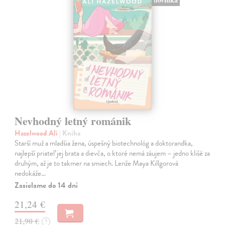
Nevhodný letný románik
Hazelwood Ali
| Kniha
Starší muž a mladšia žena, úspešný biotechnológ a doktorandka,
najlepší priateľ jej brata a dievča, o ktoré nemá záujem – jedno klišé za
druhým, až je to takmer na smiech. Lenže Maya Killgorová
nedokáže…
Zasielame do 14 dní
21,24 €
21,90 €
?