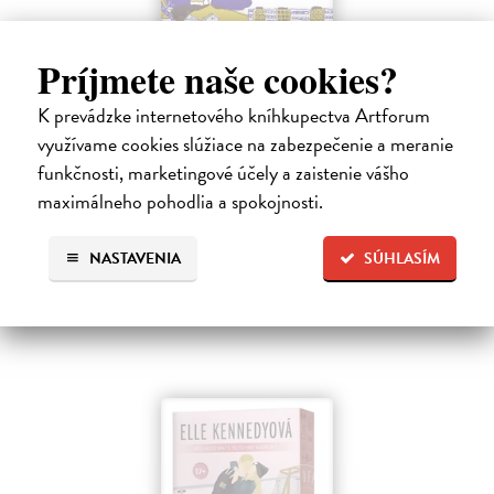
Príjmete naše cookies?
Ja, Tran a všetko ostatné
K prevádzke internetového kníhkupectva Artforum
Kanaloš Martin
| Kniha
využívame cookies slúžiace na zabezpečenie a meranie
Polovičný Róm Dezi a polovičný Vietnamec Tran, dvaja outsideri z
funkčnosti, marketingové účely a zaistenie vášho
rozpadnutých rodín, majú spoločnú záľubu v pozorovaní oblohy. Kým
maximálneho pohodlia a spokojnosti.
si ich spolužiaci z malomestského gymnázia užívajú mladosť a výhody
života…
Na sklade
?
NASTAVENIA
SÚHLASÍM
18,00 €