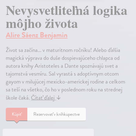
Nevysvetliteľná logika
môjho života
Alire Sáenz Benjamin
Život sa začína... v maturitnom ročníku! Alebo ďalšia
magická výprava do duše dospievajúceho chlapca od
autora knihy Aristoteles a Dante spoznávajú svet a
tajomstvá vesmíru. Sal vyrastá s adoptívnym otcom
gayom v milujúcej mexicko-americkej rodine a celkom
sa teší na všetko, čo ho v poslednom roku na strednej
škole čaká.
Čítať ďalej
↓
Kúpiť
Rezervovať v kníhkupectve