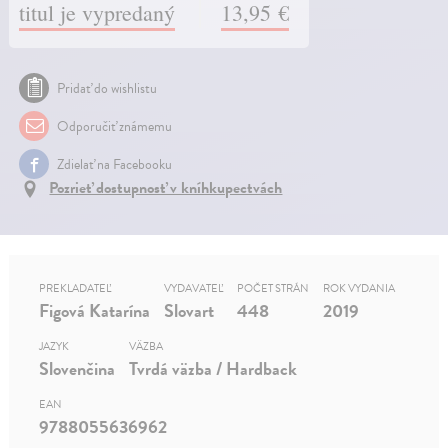
titul je vypredaný
13,95 €
Pridať do wishlistu
Odporučiť známemu
Zdielať na Facebooku
Pozrieť dostupnosť v kníhkupectvách
PREKLADATEĽ
VYDAVATEĽ
POČET STRÁN
ROK VYDANIA
Figová Katarína
Slovart
448
2019
JAZYK
VÄZBA
Slovenčina
Tvrdá väzba / Hardback
EAN
9788055636962