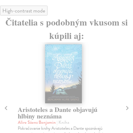
High-contrast mode
Čitatelia s podobným vkusom si
kúpili aj:
Aristoteles a Dante objavujú
Ar
hlbiny neznáma
sv
Alire Sáenz Benjamin
| Kniha
Al
Pokračovanie knihy Aristoteles a Dante spoznávajú
Prí