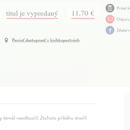
Pridať d
titul je vypredaný
11,70 €
Odporuč
Zdielať 
Pozrieť dostupnosť v kníhkupectvách
y téměř neodloučil. Ztohoto příběhu stvořil