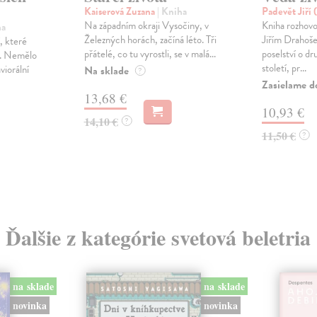
Kaiserová Zuzana
| Kniha
Padevět Jiří 
Na západním okraji Vysočiny, v
Kniha rozhovo
ha
Železných horách, začíná léto. Tři
Jiřím Drahoše
, které
přátelé, co tu vyrostli, se v malá...
poselství o dr
e. Nemělo
století, pr...
viorální
Na sklade
?
Zasielame d
13,68 €
10,93 €
14,10 €
?
11,50 €
?
Ďalšie z kategórie svetová beletria
na sklade
na sklade
novinka
novinka