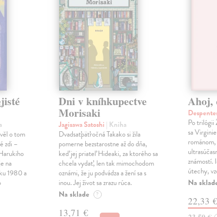
jisté
Dni v kníhkupectve
Ahoj, 
Morisaki
Despentes
Po trilógi
a
Jagisawa Satoshi
| Kniha
sa Virgini
ávěl o tom
Dvadsaťpäťročná Takako si žila
románom, 
é zdi –
pomerne bezstarostne až do dňa,
ultrasúča
Harukiho
keď jej priateľ Hideaki, za ktorého sa
známostí. 
e na
chcela vydať, len tak mimochodom
útechy, vzd
oku 1980 a
oznámi, že ju podvádza a žení sa s
Na sklad
o
inou. Jej život sa zrazu rúca.
Na sklade
?
22,33 
13,71 €
23,50 €