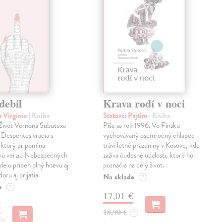
debil
Krava rodí v noci
 Virginie
| Kniha
Statovci Pajtim
| Kniha
i Život Vernona Subutexa
Píše sa rok 1996. Vo Fínsku
e Despentes vracia s
vychovávaný osemročný chlapec
ktorý pripomína
trávi letné prázdniny v Kosove, kde
snú verziu Nebezpečných
zažíva čudesné udalosti, ktoré ho
Ide o príbeh plný hnevu aj
poznačia na celý život.
oru aj prijatia.
Na sklade
?
e
?
17,01 €
€
18,90 €
?