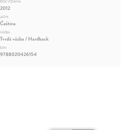
ROK VYDANIA
2012
JAZYK
Čeština
VÄZBA
Tvrdá väzba / Hardback
EAN
9788020426154