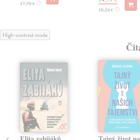
17,70 €
?
18,24 €
?
High-contrast mode
Čit
Elita zabijáků
Tajný život na