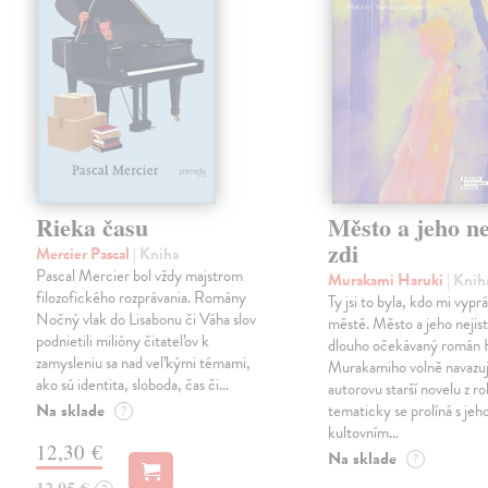
Rieka času
Město a jeho ne
zdi
Mercier Pascal
| Kniha
Pascal Mercier bol vždy majstrom
Murakami Haruki
| Knih
filozofického rozprávania. Romány
Ty jsi to byla, kdo mi vypr
Nočný vlak do Lisabonu či Váha slov
městě. Město a jeho nejist
podnietili milióny čitateľov k
dlouho očekávaný román 
zamysleniu sa nad veľkými témami,
Murakamiho volně navazuj
ako sú identita, sloboda, čas či…
autorovu starší novelu z r
Na sklade
tematicky se prolíná s jeh
?
kultovním…
12,30 €
Na sklade
?
12,95 €