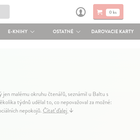
0 ks
E-KNIHY
OSTATNÉ
DAROVACIE KARTY
ý jen malému okruhu čtenářů, seznámil u Baltu s
olika týdnů udělal to, co nepovažoval za možné:
sociálních nepokojů.
Čítať ďalej
↓