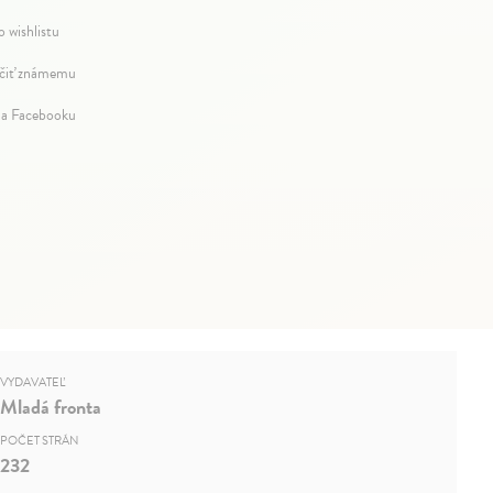
o wishlistu
iť známemu
na Facebooku
VYDAVATEĽ
Mladá fronta
POČET STRÁN
232