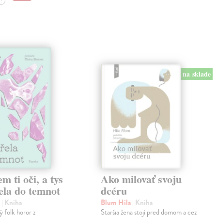
?
na sklade
em ti oči, a tys
Ako milovať svoju
ela do temnot
dcéru
e
| Kniha
Blum Hila
| Kniha
 folk horor z
Staršia žena stojí pred domom a cez