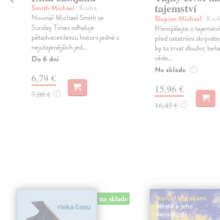
tajemství
Smith Michael
| Kniha
Novinář Michael Smith ze
Slepian Michael
| Kni
i
Sunday Times odhaluje
Přemýšlejte o tajemství
pětadvacetiletou historii jedné z
před ostatními skrývát
nejutajenějších jed...
by to trvat dlouho; beha
věde...
Do 6 dní
Na sklade
?
6,79 €
15,96 €
7,00 €
?
16,45 €
?
na sklade