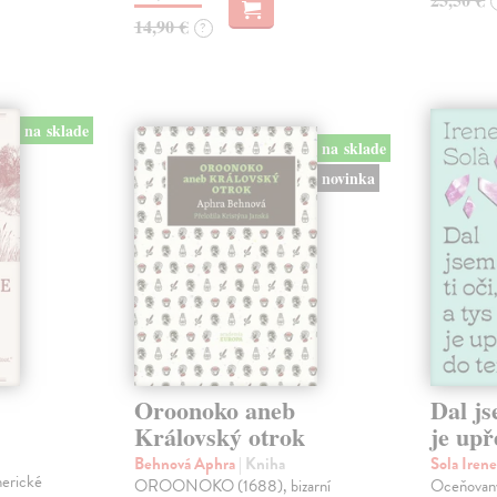
14,90 €
?
na sklade
na sklade
novinka
Oroonoko aneb
Dal js
Královský otrok
je upř
Behnová Aphra
| Kniha
Sola Iren
merické
OROONOKO (1688), bizarní
Oceňovaný