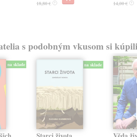
18,80 €
14,00 €
?
?
atelia s podobným vkusom si kúpili
na sklade
na sklade
šich
Starci života
Věda ži