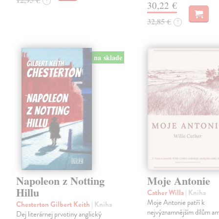
?
30,22 €
32,85 €
?
na sklade
Napoleon z Notting
Moje Antonie
Hillu
Cather Willa
| Kniha
Moje Antonie patří k
Chesterton Gilbert Keith
| Kniha
nejvýznamnějším dílům a
Dej literárnej prvotiny anglický