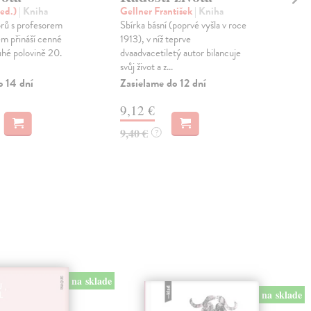
(ed.)
| Kniha
Gellner František
| Kniha
Low
rů s profesorem
Sbírka básní (poprvé vyšla v roce
Tato
m přináší cenné
1913), v níž teprve
nep
uhé polovině 20.
dvaadvacetiletý autor bilancuje
jedn
svůj život a z...
Před
o 14 dní
Zasielame do 12 dní
Zas
9,12 €
13
9,40 €
13,
?
na sklade
na sklade