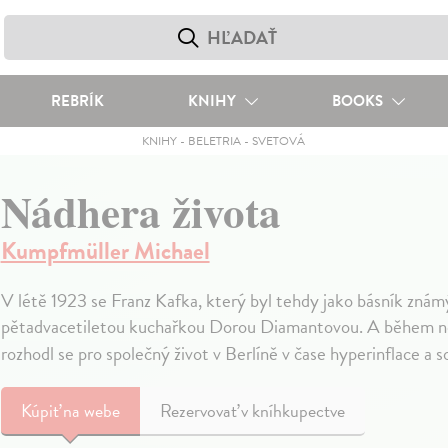
REBRÍK
KNIHY
BOOKS
KNIHY
-
BELETRIA
-
SVETOVÁ
Nádhera života
Kumpfmüller Michael
V létě 1923 se Franz Kafka, který byl tehdy jako básník znám
pětadvacetiletou kuchařkou Dorou Diamantovou. A během něk
rozhodl se pro společný život v Berlíně v čase hyperinflace a 
Kúpiť
na webe
Rezervovať v kníhkupectve