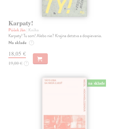
Karpaty!
Púček Ján
| Kniha
Karpaty! Tu som! Alebo nie? Krajina detstva a dospievania.
Na sklade
?
18,05 €
19,00 €
?
na sklade