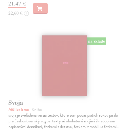
21,47 €
22,60 €
?
na sklade
Svoja
Müller Ema
| Kniha
svoja je zveľadená verzia textov, ktoré som počas piatich rokov písala
pre československý vogue. texty sú obohatené mojimi škrabopisne
napísanými denníkmi, fotkami z detstva, fotkami z mobilu a fotkami…