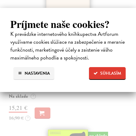
Príjmete naše cookies?
K prevádzke internetového kníhkupectva Artforum
využívame cookies slúžiace na zabezpečenie a meranie
funkčnosti, marketingové účely a zaistenie vášho
maximálneho pohodlia a spokojnosti.
Kolotočárka
Wernerová Jana
| Kniha
NASTAVENIA
SÚHLASÍM
Tam, kde sa radosť zo slobodného pohybu a dobrodružstva prelína s
pocitom vyčlenenia. Tam, kde rastie starý gaštan a okolo neho sa krúti
život dievčatka, ktoré od svojej starej mamy dostalo meno Zelinka.…
Na sklade
?
15,21 €
16,90 €
?
na sklade