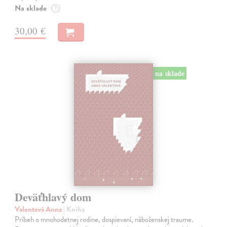
Na sklade
?
30,00 €
na sklade
Deväťhlavý dom
Valentová Anna
| Kniha
Príbeh o mnohodetnej rodine, dospievaní, náboženskej traume.