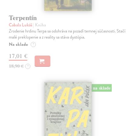
Terpentín
Cabala Lukáš
| Kniha
Zrodenie hrdinu Terpa sa odohráva na pozadí temnej súčasnosti. Stačí
malé preklopenie a z reality sa stáva dystópia.
Na sklade
?
17,01 €
18,90 €
?
na sklade