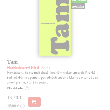
novinka
Tam
Hochholczerová Nicol
| Kniha
Pamätáte si, čo ste mali obuté, keď vám niekto umieral? Krehká
rodinná dráma o pamäti, posledných dňoch blízkeho a o tom, čo sa
zmení pre tie, ktoré tu zostali.
Na sklade
?
13,50 €
15,00 €
?