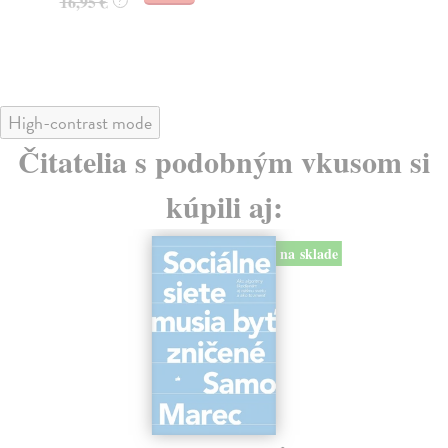
16,95 €
?
24
High-contrast mode
Čitatelia s podobným vkusom si
kúpili aj:
na sklade