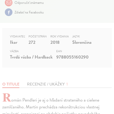
Odporučiť známemu
Zdielať na Facebooku
VYDAVATEĽ
POČET STRÁN
ROK VYDANIA
JAZYK
Ikar
272
2018
Slovenčina
VÄZBA
EAN
Tvrdá väzba / Hardback
9788055160290
O TITULE
RECENZIE / UKÁŽKY
1
R
omán Pendleri je aj o hľadaní strateného a cielene
zamlčaného. Martin prechádza rekonštrukciou vlastnej
minulosti, prepojenej na obdobie počiatku novodobého