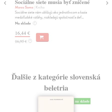
Sociálne siete musia byť zničené
S
K
Marec Samo
| Kniha
Sociálne siete nám ubližujú ako jednotlivcom a kazia
Mik
medziľudské vzťahy, rozkladajú spoločnosť a def...
Mon
o k
Na sklade
?
Na
16,44 €
23
16,95 €
?
24
Ďalšie z kategórie slovenská
beletria
na sklade