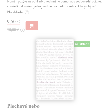
Román pozýva na obhliadku rodinného domu, aby zodpovedal otázku:
čo všetko dokáže o jednej rodine prezradiť priestor, ktorý obýva?
Na sklade
?
9,50 €
10,00 €
?
na sklade
Plechové nebo