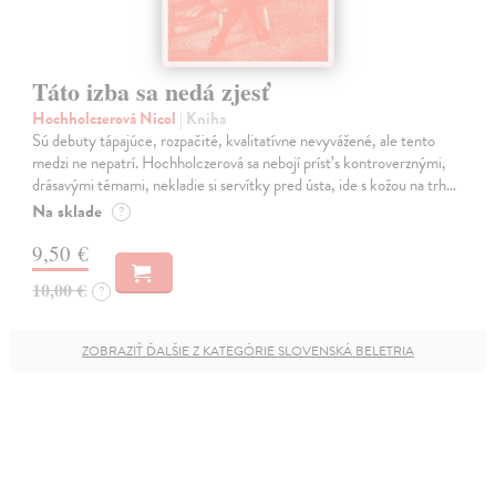
Táto izba sa nedá zjesť
Hochholczerová Nicol
| Kniha
Sú debuty tápajúce, rozpačité, kvalitatívne nevyvážené, ale tento
medzi ne nepatrí. Hochholczerová sa nebojí prísť s kontroverznými,
drásavými témami, nekladie si servítky pred ústa, ide s kožou na trh…
Na sklade
?
9,50 €
10,00 €
?
ZOBRAZIŤ ĎALŠIE Z KATEGÓRIE SLOVENSKÁ BELETRIA