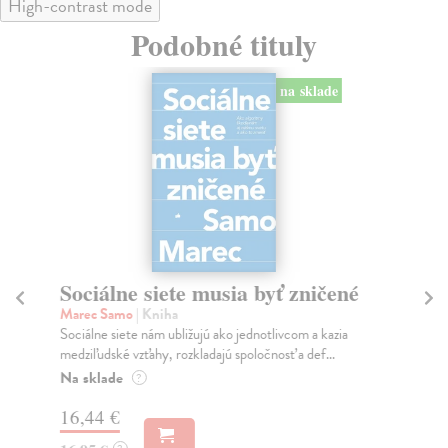
High-contrast mode
Podobné tituly
na sklade
Sociálne siete musia byť zničené
S
K
Marec Samo
| Kniha
Sociálne siete nám ubližujú ako jednotlivcom a kazia
Mik
medziľudské vzťahy, rozkladajú spoločnosť a def...
Mon
o k
Na sklade
?
Na
16,44 €
23