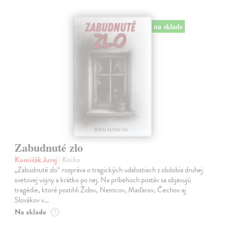
na sklade
Zabudnuté zlo
Kumičák Juraj
| Kniha
„Zabudnuté zlo“ rozpráva o tragických udalostiach z obdobia druhej
svetovej vojny a krátko po nej. Na príbehoch postáv sa objavujú
tragédie, ktoré postihli Židov, Nemcov, Maďarov, Čechov aj
Slovákov v…
Na sklade
?