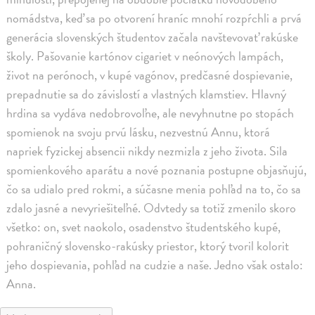
nomádstva, keď sa po otvorení hraníc mnohí rozpŕchli a prvá
generácia slovenských študentov začala navštevovať rakúske
školy. Pašovanie kartónov cigariet v neónových lampách,
život na perónoch, v kupé vagónov, predčasné dospievanie,
prepadnutie sa do závislostí a vlastných klamstiev. Hlavný
hrdina sa vydáva nedobrovoľne, ale nevyhnutne po stopách
spomienok na svoju prvú lásku, nezvestnú Annu, ktorá
napriek fyzickej absencii nikdy nezmizla z jeho života. Sila
spomienkového aparátu a nové poznania postupne objasňujú,
čo sa udialo pred rokmi, a súčasne menia pohľad na to, čo sa
zdalo jasné a nevyriešiteľné. Odvtedy sa totiž zmenilo skoro
všetko: on, svet naokolo, osadenstvo študentského kupé,
pohraničný slovensko-rakúsky priestor, ktorý tvoril kolorit
jeho dospievania, pohľad na cudzie a naše. Jedno však ostalo:
Anna.