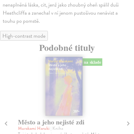
nenaplněná láska, cit, jenž jako zhoubný oheň spálil duši
Heathcliffa a zanechal v ní jenom pustošivou nenávist a
touhu po pomstě.
High-contrast mode
Podobné tituly
na sklade
Město a jeho nejisté zdi
Tr
Murakami Haruki
| Kniha
Ma