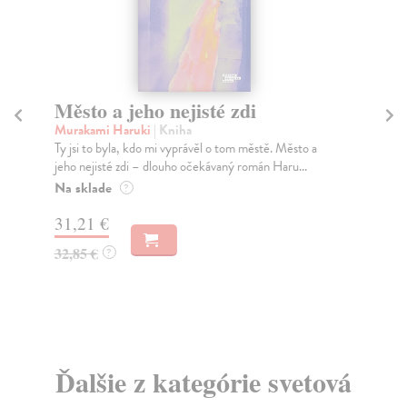
Město a jeho nejisté zdi
Tr
Murakami Haruki
| Kniha
Ma
Ty jsi to byla, kdo mi vyprávěl o tom městě. Město a
JE
jeho nejisté zdi – dlouho očekávaný román Haru...
NAŠ
muž
Na sklade
?
Za
31,21 €
22
32,85 €
?
24
Ďalšie z kategórie svetová