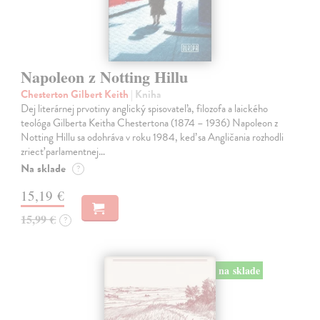
Napoleon z Notting Hillu
Chesterton Gilbert Keith
| Kniha
Dej literárnej prvotiny anglický spisovateľa, filozofa a laického
teológa Gilberta Keitha Chestertona (1874 – 1936) Napoleon z
Notting Hillu sa odohráva v roku 1984, keď sa Angličania rozhodli
zriecť parlamentnej…
Na sklade
?
15,19 €
15,99 €
?
na sklade