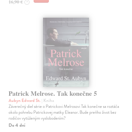
16,90 €
?
Patrick Melrose. Tak konečne 5
Aubyn Edward St.
| Kniha
Záverečný diel série o Patrickovi Melrosovi Tak konečne sa roztáča
okolo pohrebu Patrickovej matky Eleanor. Bude preňho život bez
rodičov vytúženým vyslobodením?
Do 4 dní