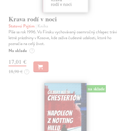
Krava rodí v noci
Statovci Pajtim
| Kniha
Píše sa rok 1996. Vo Fínsku vychovávaný osemročný chlapec trávi
letné prázdniny v Kosove, kde zažíva čudesné udalosti, ktoré ho
poznačia na celý život.
Na sklade
?
17,01 €
18,90 €
?
na sklade