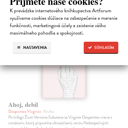
Príjmete naše cookies?
13,71 €
K prevádzke internetového kníhkupectva Artforum
14,90 €
?
využívame cookies slúžiace na zabezpečenie a meranie
funkčnosti, marketingové účely a zaistenie vášho
maximálneho pohodlia a spokojnosti.
na sklade
NASTAVENIA
SÚHLASÍM
Ahoj, debil
Despentes Virginie
| Kniha
Po trilógii Život Vernona Subutexa sa Virginie Despentes vracia s
románom, ktorý pripomína ultrasúčasnú verziu Nebezpečných