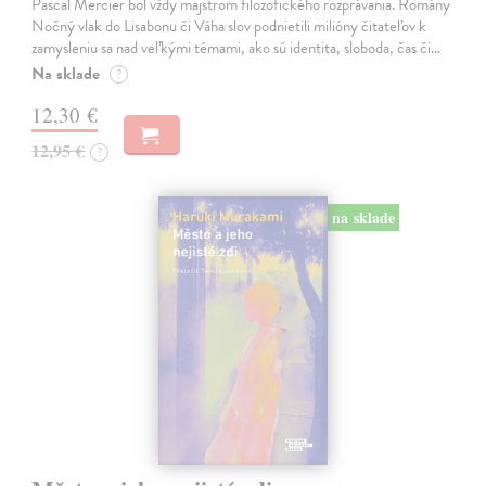
Pascal Mercier bol vždy majstrom filozofického rozprávania. Romány
Nočný vlak do Lisabonu či Váha slov podnietili milióny čitateľov k
zamysleniu sa nad veľkými témami, ako sú identita, sloboda, čas či…
Na sklade
?
12,30 €
12,95 €
?
na sklade