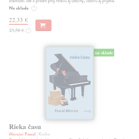
známostí. Ide o príbeh plný hnevu aj útechy, vzdoru aj prijatia.
Na sklade
?
22,33 €
23,50 €
?
na sklade
Rieka času
Mercier Pascal
| Kniha