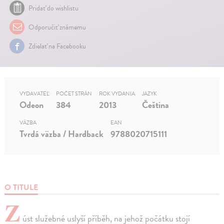
Pridať do wishlistu
Odporučiť známemu
Zdielať na Facebooku
VYDAVATEĽ
POČET STRÁN
ROK VYDANIA
JAZYK
Odeon
384
2013
Čeština
VÄZBA
EAN
Tvrdá väzba / Hardback
9788020715111
O TITULE
Z
úst služebné uslyší příběh, na jehož počátku stojí