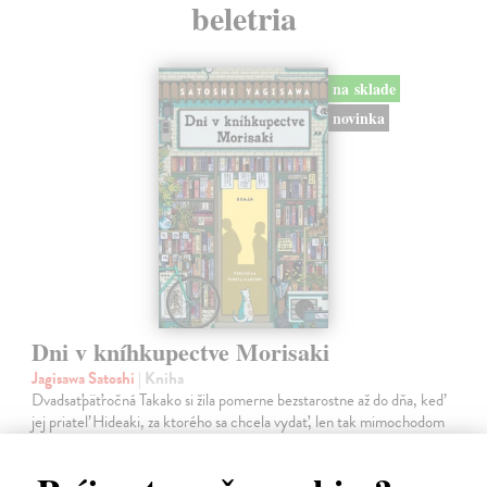
beletria
na sklade
novinka
Dni v kníhkupectve Morisaki
Jagisawa Satoshi
| Kniha
Dvadsaťpäťročná Takako si žila pomerne bezstarostne až do dňa, keď
jej priateľ Hideaki, za ktorého sa chcela vydať, len tak mimochodom
oznámi, že ju podvádza a žení sa s inou. Jej život sa zrazu rúca.
Na sklade
?