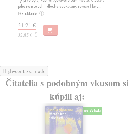
Ty jsi to byla, kdo mi vyprávěl o tom městě. Město a
JE
jeho nejisté zdi – dlouho očekávaný román Haru...
NAŠ
muž
Na sklade
?
Za
31,21 €
22
32,85 €
?
24
High-contrast mode
Čitatelia s podobným vkusom si
kúpili aj:
na sklade