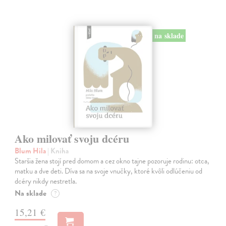
na sklade
Ako milovať svoju dcéru
Blum Hila
| Kniha
Staršia žena stojí pred domom a cez okno tajne pozoruje rodinu: otca,
matku a dve deti. Díva sa na svoje vnučky, ktoré kvôli odlúčeniu od
dcéry nikdy nestretla.
Na sklade
?
15,21 €