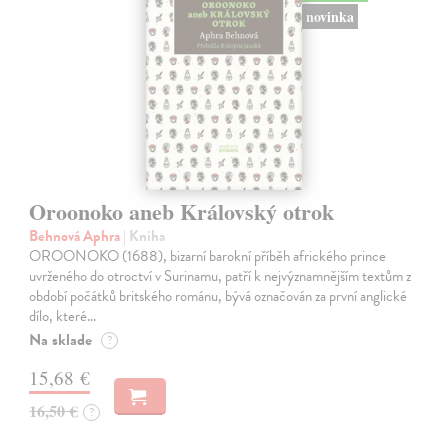
novinka
Oroonoko aneb Královský otrok
Behnová Aphra
| Kniha
OROONOKO (1688), bizarní barokní příběh afrického prince
uvrženého do otroctví v Surinamu, patří k nejvýznamnějším textům z
období počátků britského románu, bývá označován za první anglické
dílo, které…
Na sklade
?
15,68 €
16,50 €
?