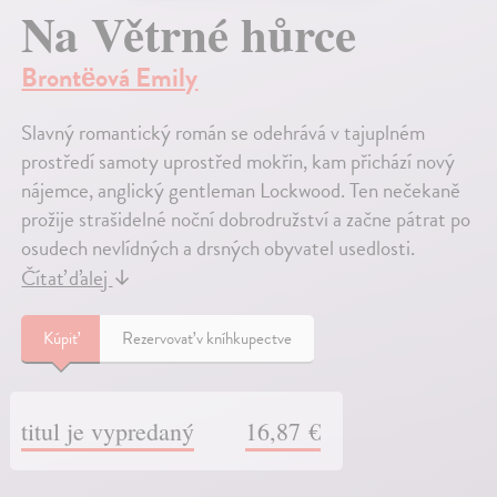
Na Větrné hůrce
Brontëová Emily
Slavný romantický román se odehrává v tajuplném
prostředí samoty uprostřed mokřin, kam přichází nový
nájemce, anglický gentleman Lockwood. Ten nečekaně
prožije strašidelné noční dobrodružství a začne pátrat po
osudech nevlídných a drsných obyvatel usedlosti.
Čítať ďalej
↓
Kúpiť
Rezervovať v kníhkupectve
titul je vypredaný
16,87 €