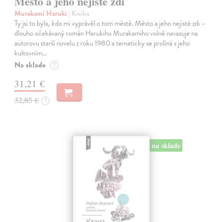
Město a jeho nejisté zdi
Murakami Haruki
| Kniha
Ty jsi to byla, kdo mi vyprávěl o tom městě. Město a jeho nejisté zdi –
dlouho očekávaný román Harukiho Murakamiho volně navazuje na
autorovu starší novelu z roku 1980 a tematicky se prolíná s jeho
kultovním…
Na sklade
?
31,21 €
32,85 €
?
na sklade