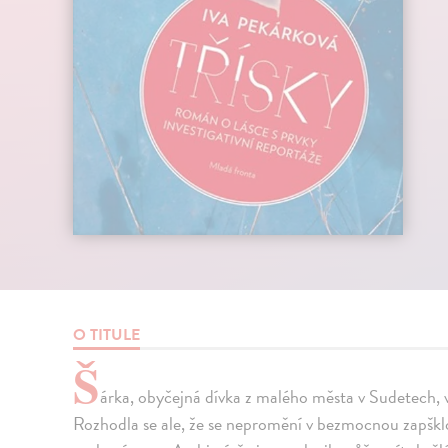
O TITULE
Š
árka, obyčejná dívka z malého města v Sudetech, 
Rozhodla se ale, že se nepromění v bezmocnou zapškl