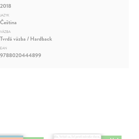
2018
JAZYK
Čeština
VÄZBA
Tvrdá väzba / Hardback
EAN
9788020444899