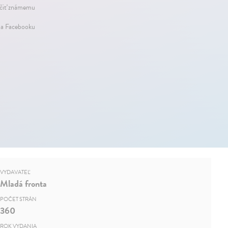
iť známemu
na Facebooku
VYDAVATEĽ
Mladá fronta
POČET STRÁN
360
ROK VYDANIA