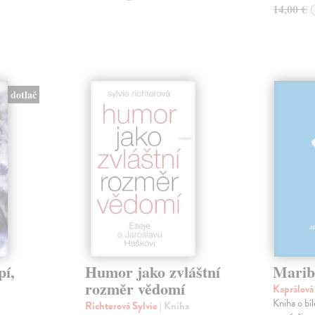
14,00 €
dotlač
pí,
Humor jako zvláštní
Marib
rozměr vědomí
Kaprálov
Kniha o bí
Richterová Sylvie
| Kniha