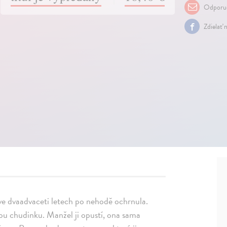
Odporuč
Zdielať 
ve dvaadvaceti letech po nehodě ochrnula.
ou chudinku. Manžel ji opustí, ona sama