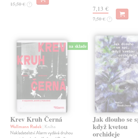
15,50 €
?
7,13 €
7,50 €
?
na sklade
Krev Kruh Černá
Jak dlouho se s
když kvetou
Wollmann Radek
| Kniha
orchideje
Nakladatelství Alarm vydává druhou