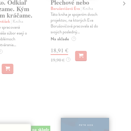
ko. Odkiaľ
Plechové nebo
Po
zame. Kým
Borušovičová Eva
| Kniha
Kun
m kráčame.
Táto kniha je spojením dvoch
Poma
projektov, na ktorých Eva
čty
ntišek
| Kniha
Borušovičová pracovala až do
naps
 spracovaná
svojich posledný...
česk
náša súbor esejí o
Na sklade
Na 
oblémoch
?
tvárania...
18,91 €
14
?
19,90 €
15,
?
na sklade