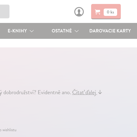
0 ks
E-KNIHY
OSTATNÉ
DAROVACIE KARTY
ný dobrodružství? Evidentně ano.
Čítať ďalej
↓
o wishlistu