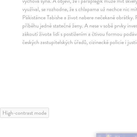
vychová syna. A objeví, že i paraplegik může mít skvěl
využíval, se rozhodne, že s chlapama už nechce nic mít
Pákistánce Tabishe a život nabere nečekané obrátky.
příběhu jedné statečné ženy. A nese v sobě prvky inve
zákoutí života lidí s postižením a čtivou formou pod
českých zastupitelských úřadů, cizinecké policie i just
High-contrast mode