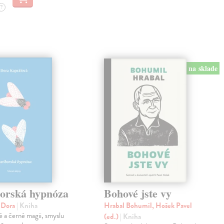
?
na sklade
orská hypnóza
Bohové jste vy
á Dora
| Kniha
Hrabal Bohumil, Hošek Pavel
lé a černé magii, smyslu
(ed.)
| Kniha