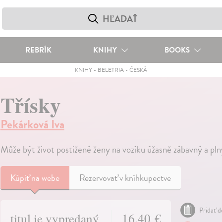
REBRÍK
KNIHY
BOOKS
KNIHY
-
BELETRIA
-
ČESKÁ
Třísky
Pekárková Iva
Může být život postižené ženy na vozíku úžasně zábavný a pl
Kúpiť
na webe
Rezervovať v kníhkupectve
Pridať d
titul je vypredaný
16,40 €