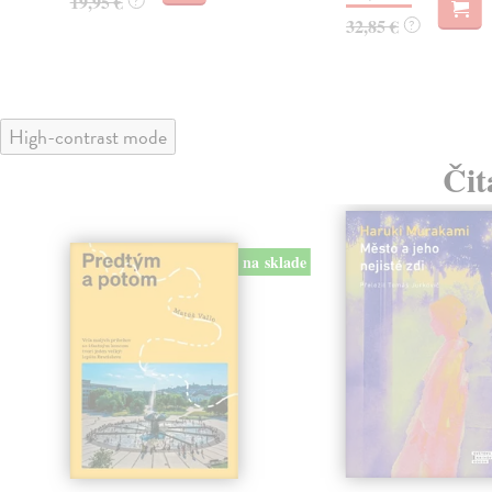
19,95 €
?
32,85 €
?
High-contrast mode
Čit
na sklade