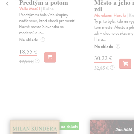
Predtým a potom
Město a jeho n
zdi
Vallo Matúš
| Kniha
Predtým tu bola vízia skupiny
Murakami Haruki
| Kn
nadšencov, ktorí chceli premeniť
Ty jsi to byla, kdo mi vy
hlavné mesto Slovenska na
tom městě. Město a jeh
modernú eur...
zdi – dlouho očekávan
Haru...
Na sklade
?
Na sklade
?
18,55 €
30,22 €
19,95 €
?
32,85 €
?
na sklade