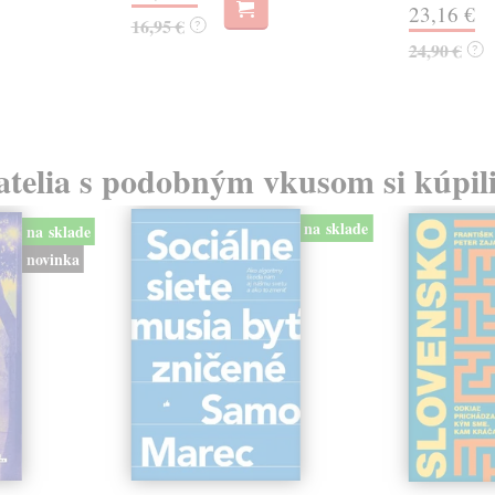
23,16 €
16,95 €
?
24,90 €
?
atelia s podobným vkusom si kúpili
na sklade
na sklade
novinka